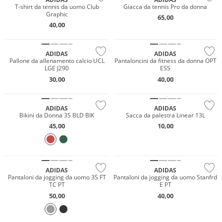
T-shirt da tennis da uomo Club
Giacca da tennis Pro da donna
Graphic
65,00
40,00
NUOVO
NUOVO
ADIDAS
ADIDAS
Pallone da allenamento calcio UCL
Pantaloncini da fitness da donna OPT
LGE J290
ESS
NUOVO
30,00
40,00
Sostenibile
ADIDAS
ADIDAS
Bikini da Donna 3S BLD BIK
Sacca da palestra Linear 13L
45,00
10,00
Prezzo & Valore
ADIDAS
ADIDAS
Pantaloni da jogging da uomo 3S FT
Pantaloni da jogging da uomo Stanfrd
TC PT
E PT
50,00
40,00
Prezzo & Valore