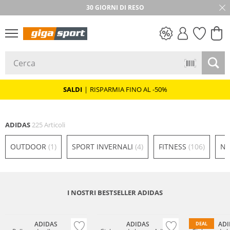
★★★★★ 4,8 / 5,0 STELLE
30 GIORNI DI RESO
SALDI
SALDI
|
RISPARMIA FINO AL -50%
ADIDAS
225 Articoli
OUTDOOR
(1)
SPORT INVERNALI
(4)
FITNESS
(106)
NU
I NOSTRI BESTSELLER ADIDAS
Sostenibile
ADIDAS
ADIDAS
ADI
DEAL