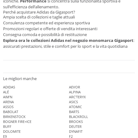
iconiche.
Performance
si concentra sulla funzionalità sportiva e
sull’efficienza dell’allenamento.
Perché acquistare Adidas da Gigasport?
Ampia scelta di collezioni e taglie attuali
Consulenza competente ed esperienza sportiva
Promozioni regolari e offerte di vendita interessanti
Consegna comoda e possibilità di restituzione
Esplora ora le collezioni Adidas nel negozio monomarca Gigasport
:
assicurati prestazioni, stile e comfort per lo sport e la vita quotidiana
Le migliori marche
ADIDAS
AEVOR
ALÉ
ALPINA
AIM'N
ARC'TERYX
ARENA
ASICS
ASSOS
ATOMIC
BABOLAT
BARTS
BIRKENSTOCK
BLACKROLL
BOGNER FIRE+ICE
BROOKS
BUFF
DEUTER
DOLOMITE
DYNAFIT
E9
F2