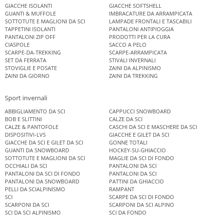
GIACCHE ISOLANTI
GIACCHE SOFTSHELL
GUANTI & MUFFOLE
IMBRACATURE DA ARRAMPICATA
SOTTOTUTE E MAGLIONI DA SCI
LAMPADE FRONTALI E TASCABILI
TAPPETINI ISOLANTI
PANTALONI ANTIPIOGGIA
PANTALONI ZIP OFF
PRODOTTI PER LA CURA
CIASPOLE
SACCO A PELO
SCARPE-DA-TREKKING
SCARPE-ARRAMPICATA
SET DA FERRATA
STIVALI INVERNALI
STOVIGLIE E POSATE
ZAINI DA ALPINISMO
ZAINI DA GIORNO
ZAINI DA TREKKING
Sport invernali
ABBIGLIAMENTO DA SCI
CAPPUCCI SNOWBOARD
BOB E SLITTINI
CALZE DA SCI
CALZE & PANTOFOLE
CASCHI DA SCI E MASCHERE DA SCI
DISPOSITIVI-LVS
GIACCHE E GILET DA SCI
GIACCHE DA SCI E GILET DA SCI
GONNE TOTALI
GUANTI DA SNOWBOARD
HOCKEY-SU-GHIACCIO
SOTTOTUTE E MAGLIONI DA SCI
MAGLIE DA SCI DI FONDO
OCCHIALI DA SCI
PANTALONI DA SCI
PANTALONI DA SCI DI FONDO
PANTALONI DA SCI
PANTALONI DA SNOWBOARD
PATTINI DA GHIACCIO
PELLI DA SCIALPINISMO
RAMPANT
SCI
SCARPE DA SCI DI FONDO
SCARPONI DA SCI
SCARPONI DA SCI ALPINO
SCI DA SCI ALPINISMO
SCI DA FONDO