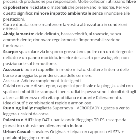
processi di produzione più responsabili. Molte collezioni utilizzano
fibre
di poliestere riciclate
o materiali che preservano le risorse. Per voi
questo significa:
minore impatto ambientale
senza rinunciare alle
prestazioni.
Cura e durata: come mantenere la vostra attrezzatura in condizioni
ottimali
Abbigliamento:
ciclo delicato, bassa velocità, al rovescio, senza
ammorbidente; rinnovare regolarmente l’impermeabilizzazione
funzionale.
Scarpe:
spazzolare via lo sporco grossolano, pulire con un detergente
delicato e un panno morbido, inserire della carta per asciugarle; non
posizionarle sul termosifone.
Accessori:
pulire i cappellini in modo mirato, sbattere l’interno delle
borse e arieggiarle; prendersi cura delle cerniere.
Accessori Adidas: complementi intelligenti
Calzini con zone di sostegno, cappellini per il sole e la pioggia, zaini con
spallacci imbottiti e scomparti ben studiati: spesso sono i piccoli dettagli
a fare la differenza nella vita quotidiana e durante l’allenamento.
Idee di outfit: combinazioni rapide e armoniose
Running Daily:
maglietta Supernova + AEROREADY + giacca a vento
leggera + calzini da corsa.
Palestra e HIIT:
top D4T + pantaloncini/leggings TR-ES + scarpe da
ginnastica robuste per allenamento indoor.
Urban Casual:
sneakers Originals + felpa con cappuccio All SZN +
pantaloni jogging comodi.