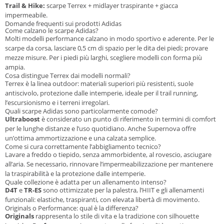
Trail & Hike:
scarpe Terrex + midlayer traspirante + giacca
impermeabile.
Domande frequenti sui prodotti Adidas
Come calzano le scarpe Adidas?
Molti modelli performance calzano in modo sportivo e aderente. Per le
scarpe da corsa, lasciare 0,5 cm di spazio per le dita dei piedi; provare
mezze misure. Per i piedi più larghi, scegliere modelli con forma più
ampia.
Cosa distingue Terrex dai modelli normali?
Terrex è la linea outdoor: materiali superiori più resistenti, suole
antiscivolo, protezione dalle intemperie, ideale per il trail running,
l’escursionismo e i terreni irregolari.
Quali scarpe Adidas sono particolarmente comode?
Ultraboost
è considerato un punto di riferimento in termini di comfort
per le lunghe distanze e l’uso quotidiano. Anche Supernova offre
un’ottima ammortizzazione e una calzata semplice.
Come si cura correttamente l’abbigliamento tecnico?
Lavare a freddo o tiepido, senza ammorbidente, al rovescio, asciugare
all’aria. Se necessario, rinnovare l’impermeabilizzazione per mantenere
la traspirabilità e la protezione dalle intemperie.
Quale collezione è adatta per un allenamento intenso?
D4T
e
TR-ES
sono ottimizzate per la palestra, l’HIIT e gli allenamenti
funzionali: elastiche, traspiranti, con elevata libertà di movimento.
Originals o Performance: qual è la differenza?
Originals
rappresenta lo stile di vita e la tradizione con silhouette