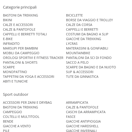
Categorie principali
BASTONI DA TREKKING
BICICLETTE
BIKINI
BORSE DA VIAGGIO E TROLLEY
CALZE E ACCESSORI
CALZE DA CORSA
CALZE & PANTOFOLE
CAPPELLI E BERRETTI
CAPPELLI E BERRETTI TOTALI
COSTUMI DA BAGNO A SLIP
E-BIKE
GIACCHE DA TREKKING
INFRADITO
LYCRAS
MARSUPI PER BAMBINI
MATERASSINI & GONFIABILI
MOBILI DA CAMPEGGIO
MOUNTAINBIKE
OROLOGI SPORTIVI E FITNESS TRACKER
PANTALONI DA SCI DI FONDO
PANTALONI & SHORTS
SACCO A PELO
SCARPE
SCARPE DA BAGNO E DA NUOTO
MONOPATTINO
SUP & ACCESSORI
TAPPETINI DA YOGA E ACCESSORI
TUTE DA GINNASTICA
ABITI E TUNICHE
Sport outdoor
ACCESSORI PER ZAINI E DRYBAG
ARRAMPICATA
BASTONI DA TREKKING
CALZE & PANTOFOLE
CAMPEGGIO
CASCHI DA ARRAMPICATA
COLTELLI E MULTITOOL
FASCE
BENDE
GIACCHE ANTIPIOGGIA
GIACCHE A VENTO
GIACCHE HARDSHELL
PILE
GIACCHE INVERNALI