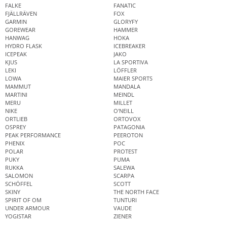
FALKE
FANATIC
FJÄLLRÄVEN
FOX
GARMIN
GLORYFY
GOREWEAR
HAMMER
HANWAG
HOKA
HYDRO FLASK
ICEBREAKER
ICEPEAK
JAKO
KJUS
LA SPORTIVA
LEKI
LÖFFLER
LOWA
MAIER SPORTS
MAMMUT
MANDALA
MARTINI
MEINDL
MERU
MILLET
NIKE
O'NEILL
ORTLIEB
ORTOVOX
OSPREY
PATAGONIA
PEAK PERFORMANCE
PEEROTON
PHENIX
POC
POLAR
PROTEST
PUKY
PUMA
RUKKA
SALEWA
SALOMON
SCARPA
SCHÖFFEL
SCOTT
SKINY
THE NORTH FACE
SPIRIT OF OM
TUNTURI
UNDER ARMOUR
VAUDE
YOGISTAR
ZIENER