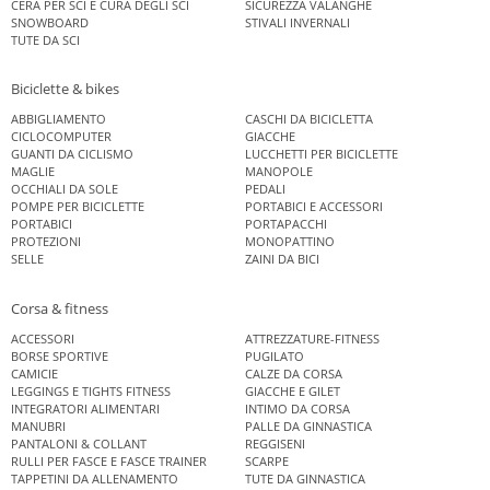
CERA PER SCI E CURA DEGLI SCI
SICUREZZA VALANGHE
SNOWBOARD
STIVALI INVERNALI
TUTE DA SCI
Biciclette & bikes
ABBIGLIAMENTO
CASCHI DA BICICLETTA
CICLOCOMPUTER
GIACCHE
GUANTI DA CICLISMO
LUCCHETTI PER BICICLETTE
MAGLIE
MANOPOLE
OCCHIALI DA SOLE
PEDALI
POMPE PER BICICLETTE
PORTABICI E ACCESSORI
PORTABICI
PORTAPACCHI
PROTEZIONI
MONOPATTINO
SELLE
ZAINI DA BICI
Corsa & fitness
ACCESSORI
ATTREZZATURE-FITNESS
BORSE SPORTIVE
PUGILATO
CAMICIE
CALZE DA CORSA
LEGGINGS E TIGHTS FITNESS
GIACCHE E GILET
INTEGRATORI ALIMENTARI
INTIMO DA CORSA
MANUBRI
PALLE DA GINNASTICA
PANTALONI & COLLANT
REGGISENI
RULLI PER FASCE E FASCE TRAINER
SCARPE
TAPPETINI DA ALLENAMENTO
TUTE DA GINNASTICA