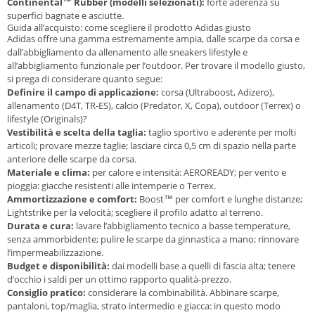
Continental™ Rubber (modelli selezionati):
forte aderenza su
superfici bagnate e asciutte.
Guida all’acquisto: come scegliere il prodotto Adidas giusto
Adidas offre una gamma estremamente ampia, dalle scarpe da corsa e
dall’abbigliamento da allenamento alle sneakers lifestyle e
all’abbigliamento funzionale per l’outdoor. Per trovare il modello giusto,
si prega di considerare quanto segue:
Definire il campo di applicazione:
corsa
(Ultraboost, Adizero),
allenamento
(D4T, TR-ES),
calcio
(Predator, X, Copa),
outdoor
(Terrex) o
lifestyle
(Originals)?
Vestibilità e scelta della taglia:
taglio sportivo e aderente per molti
articoli; provare mezze taglie; lasciare circa 0,5 cm di spazio nella parte
anteriore delle scarpe da corsa.
Materiale e clima:
per calore e intensità: AEROREADY; per vento e
pioggia: giacche resistenti alle intemperie o Terrex.
Ammortizzazione e comfort:
Boost™ per comfort e lunghe distanze;
Lightstrike per la velocità; scegliere il profilo adatto al terreno.
Durata e cura:
lavare l’abbigliamento tecnico a basse temperature,
senza ammorbidente; pulire le scarpe da ginnastica a mano; rinnovare
l’impermeabilizzazione.
Budget e disponibilità:
dai modelli base a quelli di fascia alta; tenere
d’occhio i saldi per un ottimo rapporto qualità-prezzo.
Consiglio pratico:
considerare la
combinabilità
. Abbinare scarpe,
pantaloni, top/maglia, strato intermedio e giacca: in questo modo