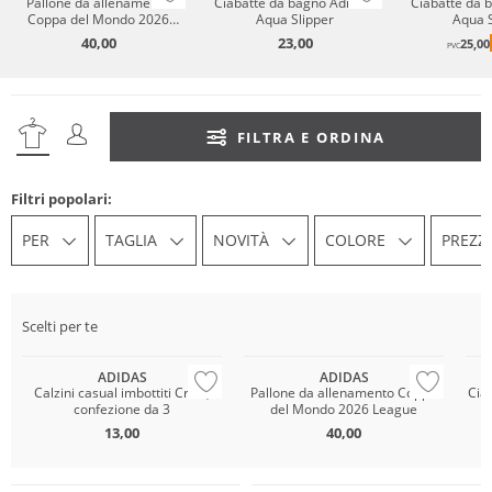
Pallone da allenamento
Ciabatte da bagno Adilette
Ciabatte da b
Coppa del Mondo 2026
Aqua Slipper
Aqua S
League
40,00
23,00
25,00
PVC
FILTRA E ORDINA
Filtri popolari:
PER
TAGLIA
NOVITÀ
COLORE
PREZZ
Scelti per te
Multi Pack
Sostenibile
ADIDAS
ADIDAS
Calzini casual imbottiti Crew,
Pallone da allenamento Coppa
Cia
confezione da 3
del Mondo 2026 League
13,00
40,00
Sostenibile