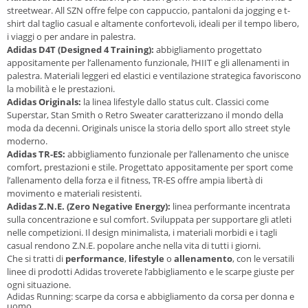
streetwear. All SZN offre felpe con cappuccio, pantaloni da jogging e t-
shirt dal taglio casual e altamente confortevoli, ideali per il tempo libero,
i viaggi o per andare in palestra.
Adidas D4T (Designed 4 Training):
abbigliamento progettato
appositamente per l’allenamento funzionale, l’HIIT e gli allenamenti in
palestra. Materiali leggeri ed elastici e ventilazione strategica favoriscono
la mobilità e le prestazioni.
Adidas Originals:
la linea lifestyle dallo status cult. Classici come
Superstar, Stan Smith o Retro Sweater caratterizzano il mondo della
moda da decenni. Originals unisce la storia dello sport allo street style
moderno.
Adidas TR-ES:
abbigliamento funzionale per l’allenamento che unisce
comfort, prestazioni e stile. Progettato appositamente per sport come
l’allenamento della forza e il fitness, TR-ES offre ampia libertà di
movimento e materiali resistenti.
Adidas Z.N.E. (Zero Negative Energy):
linea performante incentrata
sulla concentrazione e sul comfort. Sviluppata per supportare gli atleti
nelle competizioni. Il design minimalista, i materiali morbidi e i tagli
casual rendono Z.N.E. popolare anche nella vita di tutti i giorni.
Che si tratti di
performance
,
lifestyle
o
allenamento
, con le versatili
linee di prodotti Adidas troverete l’abbigliamento e le scarpe giuste per
ogni situazione.
Adidas Running: scarpe da corsa e abbigliamento da corsa per donna e
uomo