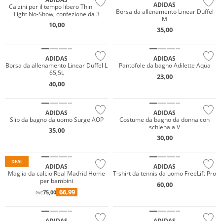
ADIDAS
Calzini per il tempo libero Thin and
Borsa da allenamento Linear Duffel
Light No-Show, confezione da 3
M
10,00
35,00
Prezzo & Valore
ADIDAS
ADIDAS
Borsa da allenamento Linear Duffel L
Pantofole da bagno Adilette Aqua
65,5L
23,00
40,00
Sostenibile
ADIDAS
ADIDAS
Slip da bagno da uomo Surge AOP
Costume da bagno da donna con
schiena a V
35,00
30,00
NUOVO
DEAL
ADIDAS
ADIDAS
Maglia da calcio Real Madrid Home
T-shirt da tennis da uomo FreeLift Pro
per bambini
60,00
66,99
75,00
PVC
NUOVO
NUOVO
ADIDAS
ADIDAS