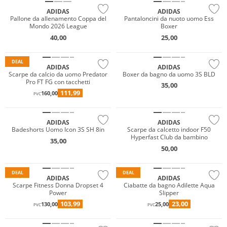
ADIDAS
ADIDAS
Pallone da allenamento Coppa del
Pantaloncini da nuoto uomo Ess
Mondo 2026 League
Boxer
40,00
25,00
Sostenibile
DEAL
ADIDAS
ADIDAS
Scarpe da calcio da uomo Predator
Boxer da bagno da uomo 3S BLD
Pro FT FG con tacchetti
35,00
111,99
160,00
PVC
Sostenibile
ADIDAS
ADIDAS
Badeshorts Uomo Icon 3S SH 8in
Scarpe da calcetto indoor F50
Hyperfast Club da bambino
35,00
50,00
DEAL
DEAL
ADIDAS
ADIDAS
Scarpe Fitness Donna Dropset 4
Ciabatte da bagno Adilette Aqua
Power
Slipper
103,99
23,00
130,00
25,00
PVC
PVC