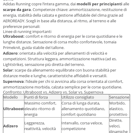
Adidas Running copre l’intera gamma, dai
modelli per principianti
alle
scarpe da gara
. Competenze chiave: ammortizzazione, restituzione di
energia, stabilità della calzata e gestione affidabile del clima grazie ad
AEROREADY. Scegli in base alla distanza, al ritmo, al terreno e alle
preferenze personali:
Linee di running importanti
Ultraboost
: comfort e ritorno di energia per le corse quotidiane e le
lunghe distanze. Sensazione di corsa molto confortevole, tomaia
Primeknit, guida stabile del tallone.
Adizero
: orientata alla velocità per allenamenti di velocità e
competizioni. Struttura leggera, ammortizzazione reattiva (ad es.
Lightstrike), sensazione più diretta del terreno.
Solar
: scarpe da allenamento equilibrate con buona stabilità per
distanze medie e lunghe, caratteristiche affidabili e versatili.
Supernova
: l’ideale per chi si avvicina alla corsa orientata al comfort,
ammortizzazione morbida, calzata semplice per le corse quotidiane.
Confronto: Ultraboost vs. Adizero vs. Solar vs. Supernova
Modello
Punti di forza
Utilizzo consigliato
Sensazione
Massimo comfort,
Corsa di lunga durata,
Morbido,
Ultraboost
elevato ritorno di
allenamento quotidiano,
elastico,
energia
comfort quotidiano
protettivo
Dirette,
Leggerezza,
Intervallo, corsa veloce,
Adizero
veloci,
reattività, velocità
competizione
dinamiche