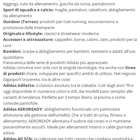
leggings, tute da allenamento, giacche da corsa, pantaloncini
Sport di squadra e calcio:
maglie, pantaloni, calzettoni, abbigliamento
da allenamento
Outdoor (Terrex):
prodotti per trail running, escursionismo e
protezione dalle intemperie
Originals e lifestyle:
classici e streetwear moderno
Accessori e attrezzature:
cappellini, borse, calzini, zaini, prodotti per la
cura
Bambini:
scarpe e abbigliamento per bambini, resistenti e adatti all’uso
quotidiano
Panoramica delle serie di prodotti Adidas più apprezzate
Adidas convince non solo con le singole tecnologie, ma anche con
linee
di prodotti
chiare, sviluppate per specifici ambiti di utilizzo. Nel negozio
Gigasport troverete, tra le altre cose:
Adidas Adilette:
il classico assoluto tra le ciabatte. Cult dagli anni ’70 e
oggi disponibile in numerosi colori e stili, dai modelli basic semplici alle
varianti di tendenza. Perfette per il tempo libero, la piscina o come
comode pantofole.
Adidas AEROREADY:
abbigliamento funzionale con particolare
attenzione alla gestione dell’umidità. Che si tratti di corsa, fitness o
allenamento, AEROREADY allontana il sudore dal corpo e vi mantiene
piacevolmente asciutti. Ideale per allenamenti intensi o calde giornate
estive.
Adidas All SZN:
la collezione per tutti i giorni che combina sportività e