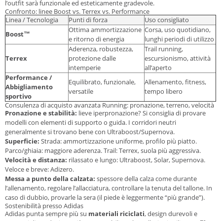
l’outfit sarà funzionale ed esteticamente gradevole.
Confronto: linee Boost vs. Terrex vs. Performance
Linea / Tecnologia
Punti di forza
Uso consigliato
Ottima ammortizzazione
Corsa, uso quotidiano,
Boost™
e ritorno di energia
lunghi periodi di utilizzo
Aderenza, robustezza,
Trail running,
Terrex
protezione dalle
escursionismo, attività
intemperie
all’aperto
Performance /
Equilibrato, funzionale,
Allenamento, fitness,
Abbigliamento
versatile
tempo libero
sportivo
Consulenza di acquisto avanzata Running: pronazione, terreno, velocità
Pronazione e stabilità:
lieve iperpronazione? Si consiglia di provare
modelli con
elementi di supporto o guida
. I corridori neutri
generalmente si trovano bene con Ultraboost/Supernova.
Superficie:
Strada: ammortizzazione uniforme, profilo più piatto.
Parco/ghiaia: maggiore aderenza. Trail: Terrex, suola più aggressiva.
Velocità e distanza:
rilassato e lungo: Ultraboost, Solar, Supernova.
Veloce e breve: Adizero.
Messa a punto della calzata:
spessore della calza come durante
l’allenamento, regolare l’allacciatura, controllare la tenuta del tallone. In
caso di dubbio, provarle la sera (il piede è leggermente “più grande”).
Sostenibilità presso Adidas
Adidas punta sempre più su
materiali riciclati
, design durevoli e