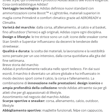
Cosa contraddistingue Adidas?
Vantaggio tecnologico
: Adidas definisce nuovi standard con
ammortizzazioni come
Boost™
e
Lightstrike
, materiali superiori in
maglia come
Primeknit
e comfort climatico grazie ad
AEROREADY
e
Climalite
.
Varietà del marchio
: dalla
corsa
,
all’allenamento
,
al calcio
e
al basket
,
fino
all’outdoor (Terrex)
e
agli originali
, Adidas copre ogni disciplina.
Design e lifestyle
: le tre strisce sono un cult: icone delle sneaker come
Stan Smith
e
Superstar
influenzano da decenni le tendenze dello
streetwear.
Qualità e durata
: la scelta dei materiali, la lavorazione e la vestibilità
sono pensate per un uso intensivo, dalla corsa quotidiana alla gita del
fine settimana.
Breve storia del marchio
Adidas è profondamente radicata nello sport tedesco. Fin dai suoi
esordi, il marchio è diventato un attore globale e ha influenzato in
modo decisivo sport come il calcio, la corsa e l’allenamento. La
combinazione di
innovazione nelle prestazioni
,
design iconico
e
ampia profondità della collezione
rende Adidas attraente sia per gli
atleti che per gli appassionati di lifestyle.
Assortimento nel negozio del marchio Adidas
Scarpe sportive e sneaker:
corsa, allenamento, calcio, outdoor,
lifestyle
Abbigliamento sportivo:
magliette funzionali, felpe con cappuccio,