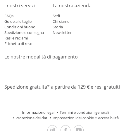
I nostri servizi
La nostra azienda
FAQs
Sedi
Guide alle taglie
Chi siamo
Condizioni buono
Storia
Spedizione e consegna
Newsletter
Resi e reclami
Etichetta di reso
Le nostre modalità di pagamento
Mastercard
Visa
Diners
Applepay
Amazon
Paypal
Klarn
Spedizione gratuita* a partire da 129 € e resi gratuiti
Informaziono legali
Termini e condizioni generali
Protezione dei dati
Impostazioni dei cookie
Accessibilità