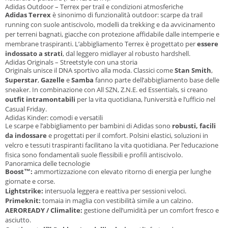
Adidas Outdoor – Terrex per trail e condizioni atmosferiche
Adidas Terrex
è sinonimo di funzionalità outdoor: scarpe da trail
running con suole antiscivolo, modelli da trekking e da avvicinamento
per terreni bagnati, giacche con protezione affidabile dalle intemperie e
membrane traspiranti. L’abbigliamento Terrex è progettato per
essere
indossato a strati
, dal leggero midlayer al robusto hardshell.
Adidas Originals – Streetstyle con una storia
Originals unisce il DNA sportivo alla moda. Classici come
Stan Smith
,
Superstar
,
Gazelle
e
Samba
fanno parte dell’abbigliamento base delle
sneaker. In combinazione con All SZN, Z.N.E. ed Essentials, si creano
outfit intramontabili
per la vita quotidiana, l’università e l’ufficio nel
Casual Friday.
Adidas Kinder: comodi e versatili
Le scarpe e l’abbigliamento per bambini di Adidas sono
robusti, facili
da indossare
e progettati per il comfort. Polsini elastici, soluzioni in
velcro e tessuti traspiranti facilitano la vita quotidiana. Per l’educazione
fisica sono fondamentali suole flessibili e profili antiscivolo.
Panoramica delle tecnologie
Boost™:
ammortizzazione con elevato ritorno di energia per lunghe
giornate e corse.
Lightstrike:
intersuola leggera e reattiva per sessioni veloci.
Primeknit:
tomaia in maglia con vestibilità simile a un calzino.
AEROREADY / Climalite:
gestione dell’umidità per un comfort fresco e
asciutto.