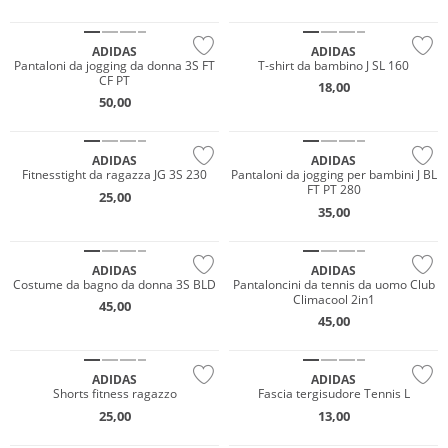
Prezzo & Valore
ADIDAS
ADIDAS
Pantaloni da jogging da donna 3S FT
T-shirt da bambino J SL 160
CF PT
18,00
50,00
Prezzo & Valore
Prezzo & Valore
ADIDAS
ADIDAS
Fitnesstight da ragazza JG 3S 230
Pantaloni da jogging per bambini J BL
FT PT 280
25,00
35,00
ADIDAS
ADIDAS
Costume da bagno da donna 3S BLD
Pantaloncini da tennis da uomo Club
Climacool 2in1
45,00
Prezzo & Valore
45,00
Sostenibile
ADIDAS
ADIDAS
Shorts fitness ragazzo
Fascia tergisudore Tennis L
25,00
13,00
Sostenibile