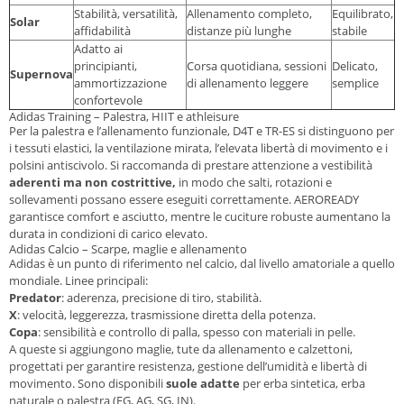
Stabilità, versatilità,
Allenamento completo,
Equilibrato,
Solar
affidabilità
distanze più lunghe
stabile
Adatto ai
principianti,
Corsa quotidiana, sessioni
Delicato,
Supernova
ammortizzazione
di allenamento leggere
semplice
confortevole
Adidas Training – Palestra, HIIT e athleisure
Per la palestra e l’allenamento funzionale, D4T e TR-ES si distinguono per
i tessuti elastici, la ventilazione mirata, l’elevata libertà di movimento e i
polsini antiscivolo. Si raccomanda di prestare attenzione a vestibilità
aderenti ma non costrittive,
in modo che salti, rotazioni e
sollevamenti possano essere eseguiti correttamente. AEROREADY
garantisce comfort e asciutto, mentre le cuciture robuste aumentano la
durata in condizioni di carico elevato.
Adidas Calcio – Scarpe, maglie e allenamento
Adidas è un punto di riferimento nel calcio, dal livello amatoriale a quello
mondiale. Linee principali:
Predator
: aderenza, precisione di tiro, stabilità.
X
: velocità, leggerezza, trasmissione diretta della potenza.
Copa
: sensibilità e controllo di palla, spesso con materiali in pelle.
A queste si aggiungono maglie, tute da allenamento e calzettoni,
progettati per garantire resistenza, gestione dell’umidità e libertà di
movimento. Sono disponibili
suole adatte
per erba sintetica, erba
naturale o palestra (FG, AG, SG, IN).