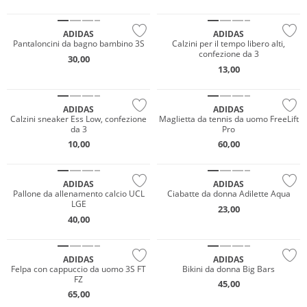
Sostenibile
ADIDAS
ADIDAS
Pantaloncini da bagno bambino 3S
Calzini per il tempo libero alti,
confezione da 3
30,00
13,00
NUOVO
ADIDAS
ADIDAS
Calzini sneaker Ess Low, confezione
Maglietta da tennis da uomo FreeLift
da 3
Pro
10,00
60,00
NUOVO
ADIDAS
ADIDAS
Pallone da allenamento calcio UCL
Ciabatte da donna Adilette Aqua
LGE
23,00
40,00
Sostenibile
ADIDAS
ADIDAS
Felpa con cappuccio da uomo 3S FT
Bikini da donna Big Bars
FZ
45,00
65,00