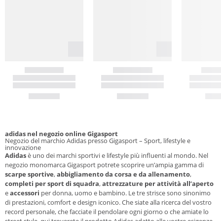
adidas nel negozio online Gigasport
Negozio del marchio Adidas presso Gigasport – Sport, lifestyle e
innovazione
Adidas
è uno dei marchi sportivi e lifestyle più influenti al mondo. Nel
negozio monomarca Gigasport potrete scoprire un’ampia gamma di
scarpe sportive
,
abbigliamento da corsa e da allenamento
,
completi per sport di squadra
,
attrezzature per attività all’aperto
e
accessori
per donna, uomo e bambino. Le tre strisce sono sinonimo
di prestazioni, comfort e design iconico. Che siate alla ricerca del vostro
record personale, che facciate il pendolare ogni giorno o che amiate lo
street style, qui troverete il prodotto Adidas adatto alle vostre esigenze.