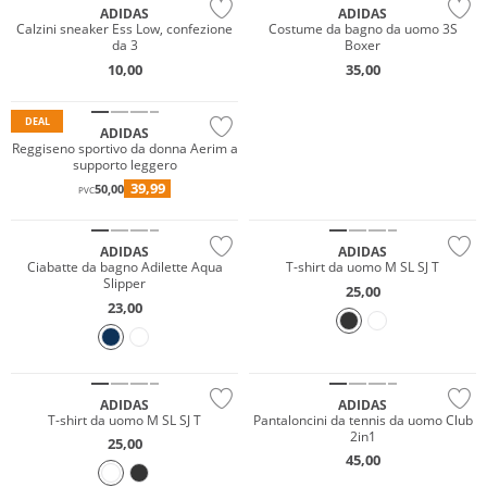
ADIDAS
ADIDAS
Calzini sneaker Ess Low, confezione
Costume da bagno da uomo 3S
da 3
Boxer
10,00
35,00
DEAL
ADIDAS
Reggiseno sportivo da donna Aerim a
supporto leggero
39,99
50,00
PVC
Prezzo & Valore
ADIDAS
ADIDAS
Ciabatte da bagno Adilette Aqua
T-shirt da uomo M SL SJ T
Slipper
25,00
23,00
Prezzo & Valore
ADIDAS
ADIDAS
T-shirt da uomo M SL SJ T
Pantaloncini da tennis da uomo Club
2in1
25,00
45,00