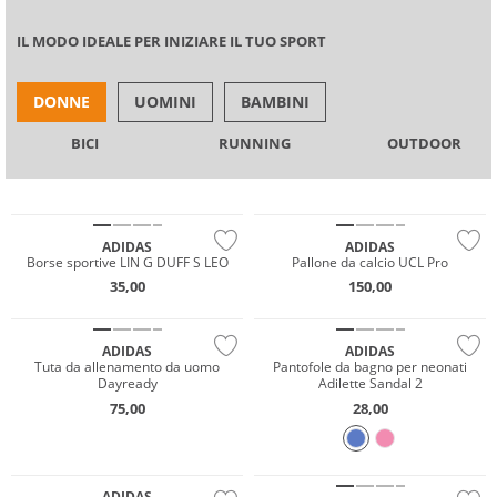
IL MODO IDEALE PER INIZIARE IL TUO SPORT
DONNE
UOMINI
BAMBINI
BICI
RUNNING
OUTDOOR
Sostenibile
NUOVO
ADIDAS
ADIDAS
Borse sportive LIN G DUFF S LEO
Pallone da calcio UCL Pro
35,00
150,00
Sostenibile
ADIDAS
ADIDAS
Tuta da allenamento da uomo
Pantofole da bagno per neonati
Dayready
Adilette Sandal 2
75,00
28,00
Multi Pack
Prezzo & Valore
ADIDAS