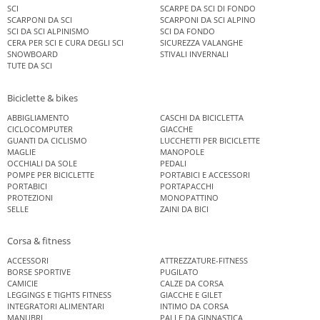
SCI
SCARPE DA SCI DI FONDO
SCARPONI DA SCI
SCARPONI DA SCI ALPINO
SCI DA SCI ALPINISMO
SCI DA FONDO
CERA PER SCI E CURA DEGLI SCI
SICUREZZA VALANGHE
SNOWBOARD
STIVALI INVERNALI
TUTE DA SCI
Biciclette & bikes
ABBIGLIAMENTO
CASCHI DA BICICLETTA
CICLOCOMPUTER
GIACCHE
GUANTI DA CICLISMO
LUCCHETTI PER BICICLETTE
MAGLIE
MANOPOLE
OCCHIALI DA SOLE
PEDALI
POMPE PER BICICLETTE
PORTABICI E ACCESSORI
PORTABICI
PORTAPACCHI
PROTEZIONI
MONOPATTINO
SELLE
ZAINI DA BICI
Corsa & fitness
ACCESSORI
ATTREZZATURE-FITNESS
BORSE SPORTIVE
PUGILATO
CAMICIE
CALZE DA CORSA
LEGGINGS E TIGHTS FITNESS
GIACCHE E GILET
INTEGRATORI ALIMENTARI
INTIMO DA CORSA
MANUBRI
PALLE DA GINNASTICA