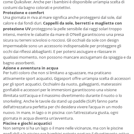
come Quiksilver. Anche per i bambini è disponibile un’ampia scelta di
costumi da bagno colorati e protettivi.
Protezione e comfort
Una giornata in riva al mare significa anche proteggersi dal sole, dal
calore e dai fondi duri.
Cappelli da sole, berretti e magliette con
protezione UV
proteggono la pelle sensibile dai raggi solari troppo
intensi, mentre le ciabatte da mare di O’Neill garantiscono una presa
sicura su terreni scivolosi o rocciosi. Gli occhiali da sole con design
impermeabile sono un accessorio indispensabile per proteggere gli
occhi dai riflessi abbaglianti. E per potersi asciugare e rilassare in
qualsiasi momento, non possono mancare asciugamani da spiaggia e da
bagno assorbenti.
Azione e avventura in acqua
Per tutti coloro che non si limitano a sguazzare, ma praticano
attivamente sport acquatici, Gigasport offre un’ampia scelta di accessori
per gli sport acquatici. Occhialini da nuoto, galleggianti, materassini
gonfiabili e accessori per le immersioni garantiscono una visione
illimitata sott’acqua e il massimo divertimento durante il nuoto o lo
snorkeling. Anche le tavole da stand up paddle (SUP) fanno parte
dell’attrezzatura perfetta per chi desidera vivere l’acqua in un modo
nuovo. In mare, in lago o in piscina: con l’attrezzatura giusta, ogni
giornata in acqua diventa un’avventura.
Piscine e giochi acquatici
Non sempre si ha un lago o il mare nelle vicinanze, ma con le piscine
gonfiabili e le piscine per bambini potrete portare il divertimento estivo