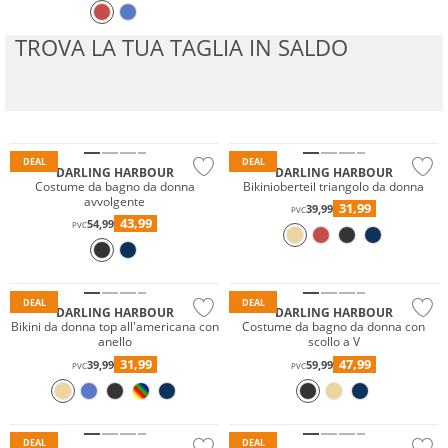
TROVA LA TUA TAGLIA IN SALDO
Mix & Match
Prezzo & Valore
Prezzo & Valore
Sostenibile
DEAL
DEAL
DARLING HARBOUR
DARLING HARBOUR
Costume da bagno da donna
Bikinioberteil triangolo da donna
avvolgente
31,99
39,99
PVC
Mix & Match
43,99
54,99
PVC
Prezzo & Valore
Prezzo & Valore
Sostenibile
Sostenibile
DEAL
DEAL
DARLING HARBOUR
DARLING HARBOUR
Bikini da donna top all'americana con
Costume da bagno da donna con
anello
scollo a V
Mix & Match
Mix & Match
31,99
47,99
39,99
59,99
PVC
PVC
Prezzo & Valore
Prezzo & Valore
Sostenibile
Sostenibile
DEAL
DEAL