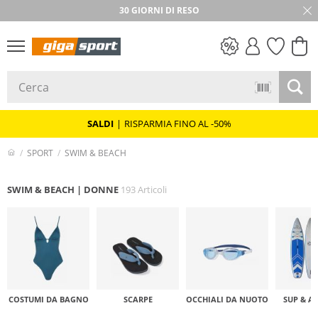
★★★★★ 4,8 / 5,0 STELLE
30 GIORNI DI RESO
SALDI
SALDI
|
RISPARMIA FINO AL -50%
SPORT
SWIM & BEACH
SWIM & BEACH | DONNE
193 Articoli
COSTUMI DA BAGNO
SCARPE
OCCHIALI DA NUOTO
SUP & A