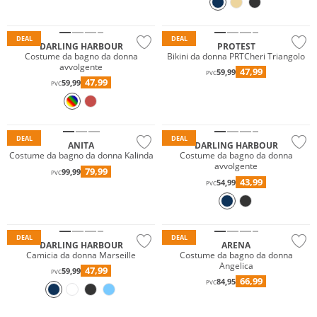
Sostenibile
DEAL
DEAL
DARLING HARBOUR
PROTEST
Costume da bagno da donna
Bikini da donna PRTCheri Triangolo
avvolgente
47,99
59,99
PVC
47,99
59,99
PVC
Prezzo & Valore
Taglie grandi
Sostenibile
DEAL
DEAL
ANITA
DARLING HARBOUR
Costume da bagno da donna Kalinda
Costume da bagno da donna
avvolgente
79,99
99,99
PVC
43,99
54,99
PVC
Prezzo & Valore
Sostenibile
Sostenibile
DEAL
DEAL
DARLING HARBOUR
ARENA
Camicia da donna Marseille
Costume da bagno da donna
Angelica
47,99
59,99
PVC
66,99
84,95
PVC