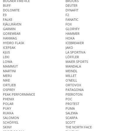
BOGNER FIRE+ICE
BROOKS
BUFF
DEUTER
DOLOMITE
DYNAFIT
E9
F2
FALKE
FANATIC
FJÄLLRÄVEN
FOX
GARMIN
GLORYFY
GOREWEAR
HAMMER
HANWAG
HOKA
HYDRO FLASK
ICEBREAKER
ICEPEAK
JAKO
KJUS
LA SPORTIVA
LEKI
LÖFFLER
LOWA
MAIER SPORTS
MAMMUT
MANDALA
MARTINI
MEINDL
MERU
MILLET
NIKE
O'NEILL
ORTLIEB
ORTOVOX
OSPREY
PATAGONIA
PEAK PERFORMANCE
PEEROTON
PHENIX
POC
POLAR
PROTEST
PUKY
PUMA
RUKKA
SALEWA
SALOMON
SCARPA
SCHÖFFEL
SCOTT
SKINY
THE NORTH FACE