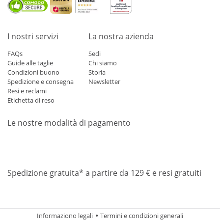
I nostri servizi
La nostra azienda
FAQs
Sedi
Guide alle taglie
Chi siamo
Condizioni buono
Storia
Spedizione e consegna
Newsletter
Resi e reclami
Etichetta di reso
Le nostre modalità di pagamento
Mastercard
Visa
Diners
Applepay
Amazon
Paypal
Klarn
Spedizione gratuita* a partire da 129 € e resi gratuiti
Informaziono legali
Termini e condizioni generali