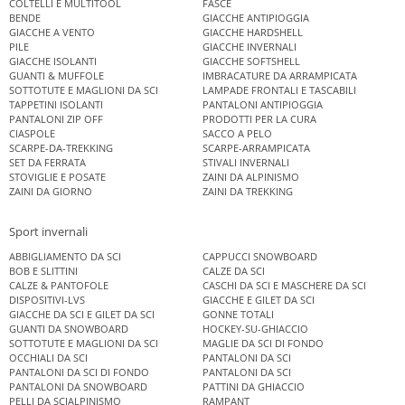
COLTELLI E MULTITOOL
FASCE
BENDE
GIACCHE ANTIPIOGGIA
GIACCHE A VENTO
GIACCHE HARDSHELL
PILE
GIACCHE INVERNALI
GIACCHE ISOLANTI
GIACCHE SOFTSHELL
GUANTI & MUFFOLE
IMBRACATURE DA ARRAMPICATA
SOTTOTUTE E MAGLIONI DA SCI
LAMPADE FRONTALI E TASCABILI
TAPPETINI ISOLANTI
PANTALONI ANTIPIOGGIA
PANTALONI ZIP OFF
PRODOTTI PER LA CURA
CIASPOLE
SACCO A PELO
SCARPE-DA-TREKKING
SCARPE-ARRAMPICATA
SET DA FERRATA
STIVALI INVERNALI
STOVIGLIE E POSATE
ZAINI DA ALPINISMO
ZAINI DA GIORNO
ZAINI DA TREKKING
Sport invernali
ABBIGLIAMENTO DA SCI
CAPPUCCI SNOWBOARD
BOB E SLITTINI
CALZE DA SCI
CALZE & PANTOFOLE
CASCHI DA SCI E MASCHERE DA SCI
DISPOSITIVI-LVS
GIACCHE E GILET DA SCI
GIACCHE DA SCI E GILET DA SCI
GONNE TOTALI
GUANTI DA SNOWBOARD
HOCKEY-SU-GHIACCIO
SOTTOTUTE E MAGLIONI DA SCI
MAGLIE DA SCI DI FONDO
OCCHIALI DA SCI
PANTALONI DA SCI
PANTALONI DA SCI DI FONDO
PANTALONI DA SCI
PANTALONI DA SNOWBOARD
PATTINI DA GHIACCIO
PELLI DA SCIALPINISMO
RAMPANT