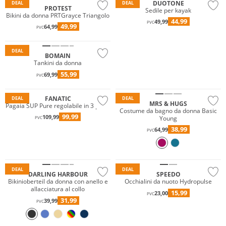
DUOTONE
DEAL
DEAL
PROTEST
Sedile per kayak
Bikini da donna PRTGrayce Triangolo
44,99
49,99
PVC
49,99
64,99
PVC
Taglie grandi
DEAL
BOMAIN
Tankini da donna
55,99
69,99
PVC
FANATIC
DEAL
DEAL
MRS & HUGS
Pagaia SUP Pure regolabile in 3 pezzi
Costume da bagno da donna Basic
99,99
109,99
Young
PVC
Mix & Match
38,99
64,99
PVC
Prezzo & Valore
Sostenibile
DEAL
DEAL
DARLING HARBOUR
SPEEDO
Bikinioberteil da donna con anello e
Occhialini da nuoto Hydropulse
allacciatura al collo
15,99
23,00
PVC
31,99
39,99
PVC