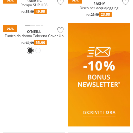
FANATIC
DEAL
DEAL
FASHY
Pompa SUP HP8
Disco per acquajogging
49,99
55,99
PVC
23,99
29,99
PVC
DEAL
O'NEILL
Tunica da donna Tokeena Cover Up
55,99
69,99
PVC
Resistente all'acqua