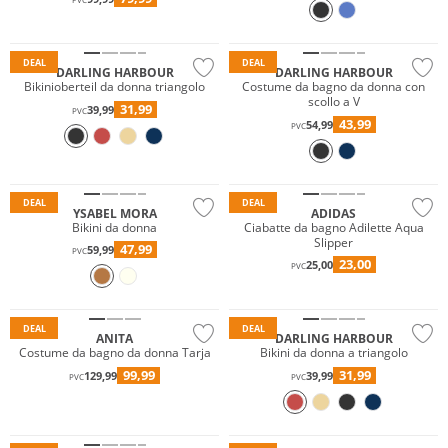
PVC
Sostenibile
Prezzo & Valore
DEAL
DEAL
DARLING HARBOUR
DARLING HARBOUR
Bikinioberteil da donna triangolo
Costume da bagno da donna con
scollo a V
31,99
39,99
PVC
43,99
54,99
PVC
DEAL
DEAL
YSABEL MORA
ADIDAS
Bikini da donna
Ciabatte da bagno Adilette Aqua
Slipper
Mix & Match
47,99
59,99
PVC
23,00
25,00
Prezzo & Valore
PVC
Taglie grandi
Sostenibile
DEAL
DEAL
ANITA
DARLING HARBOUR
Costume da bagno da donna Tarja
Bikini da donna a triangolo
99,99
31,99
129,99
39,99
PVC
PVC