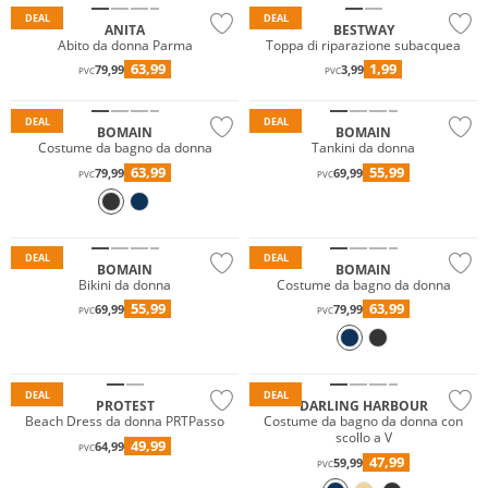
DEAL
DEAL
ANITA
BESTWAY
Abito da donna Parma
Toppa di riparazione subacquea
63,99
1,99
79,99
3,99
PVC
PVC
Taglie grandi
DEAL
DEAL
BOMAIN
BOMAIN
Costume da bagno da donna
Tankini da donna
63,99
55,99
79,99
69,99
PVC
PVC
Taglie grandi
DEAL
DEAL
BOMAIN
BOMAIN
Bikini da donna
Costume da bagno da donna
55,99
63,99
69,99
79,99
PVC
PVC
Prezzo & Valore
Sostenibile
DEAL
DEAL
PROTEST
DARLING HARBOUR
Beach Dress da donna PRTPasso
Costume da bagno da donna con
scollo a V
49,99
64,99
PVC
47,99
59,99
PVC
Prezzo & Valore