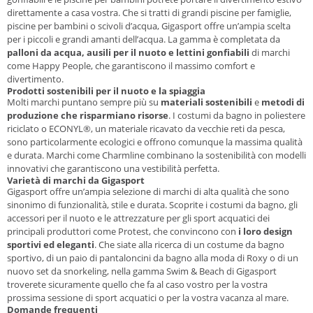
direttamente a casa vostra. Che si tratti di grandi piscine per famiglie,
piscine per bambini o scivoli d’acqua, Gigasport offre un’ampia scelta
per i piccoli e grandi amanti dell’acqua. La gamma è completata da
palloni da acqua, ausili per il nuoto e lettini gonfiabili
di marchi
come Happy People, che garantiscono il massimo comfort e
divertimento.
Prodotti sostenibili per il nuoto e la spiaggia
Molti marchi puntano sempre più su
materiali sostenibili
e
metodi di
produzione che risparmiano risorse
. I costumi da bagno in poliestere
riciclato o ECONYL®, un materiale ricavato da vecchie reti da pesca,
sono particolarmente ecologici e offrono comunque la massima qualità
e durata. Marchi come Charmline combinano la sostenibilità con modelli
innovativi che garantiscono una vestibilità perfetta.
Varietà di marchi da Gigasport
Gigasport offre un’ampia selezione di marchi di alta qualità che sono
sinonimo di funzionalità, stile e durata. Scoprite i costumi da bagno, gli
accessori per il nuoto e le attrezzature per gli sport acquatici dei
principali produttori come Protest, che convincono con
i loro design
sportivi ed eleganti
. Che siate alla ricerca di un costume da bagno
sportivo, di un paio di pantaloncini da bagno alla moda di Roxy o di un
nuovo set da snorkeling, nella gamma Swim & Beach di Gigasport
troverete sicuramente quello che fa al caso vostro per la vostra
prossima sessione di sport acquatici o per la vostra vacanza al mare.
Domande frequenti