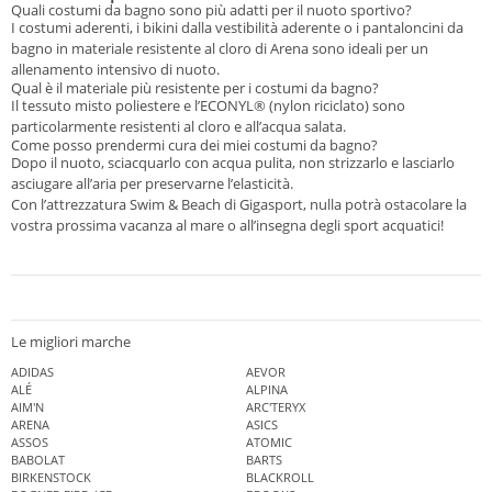
Quali costumi da bagno sono più adatti per il nuoto sportivo?
I costumi aderenti, i bikini dalla vestibilità aderente o i pantaloncini da
bagno in materiale resistente al cloro di Arena sono ideali per un
allenamento intensivo di nuoto.
Qual è il materiale più resistente per i costumi da bagno?
Il tessuto misto poliestere e l’ECONYL® (nylon riciclato) sono
particolarmente resistenti al cloro e all’acqua salata.
Come posso prendermi cura dei miei costumi da bagno?
Dopo il nuoto, sciacquarlo con acqua pulita, non strizzarlo e lasciarlo
asciugare all’aria per preservarne l’elasticità.
Con l’attrezzatura Swim & Beach di Gigasport, nulla potrà ostacolare la
vostra prossima vacanza al mare o all’insegna degli sport acquatici!
Le migliori marche
ADIDAS
AEVOR
ALÉ
ALPINA
AIM'N
ARC'TERYX
ARENA
ASICS
ASSOS
ATOMIC
BABOLAT
BARTS
BIRKENSTOCK
BLACKROLL