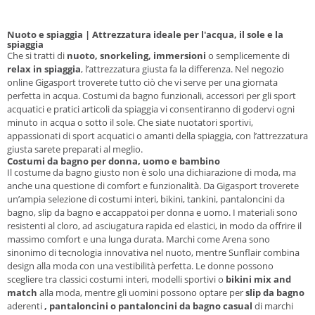
Nuoto e spiaggia | Attrezzatura ideale per l'acqua, il sole e la
spiaggia
Che si tratti di
nuoto, snorkeling, immersioni
o semplicemente di
relax in spiaggia
, l’attrezzatura giusta fa la differenza. Nel negozio
online Gigasport troverete tutto ciò che vi serve per una giornata
perfetta in acqua. Costumi da bagno funzionali, accessori per gli sport
acquatici e pratici articoli da spiaggia vi consentiranno di godervi ogni
minuto in acqua o sotto il sole. Che siate nuotatori sportivi,
appassionati di sport acquatici o amanti della spiaggia, con l’attrezzatura
giusta sarete preparati al meglio.
Costumi da bagno per donna, uomo e bambino
Il costume da bagno giusto non è solo una dichiarazione di moda, ma
anche una questione di comfort e funzionalità. Da Gigasport troverete
un’ampia selezione di costumi interi, bikini, tankini, pantaloncini da
bagno, slip da bagno e accappatoi per donna e uomo. I materiali sono
resistenti al cloro, ad asciugatura rapida ed elastici, in modo da offrire il
massimo comfort e una lunga durata. Marchi come Arena sono
sinonimo di tecnologia innovativa nel nuoto, mentre Sunflair combina
design alla moda con una vestibilità perfetta. Le donne possono
scegliere tra classici costumi interi, modelli sportivi o
bikini mix and
match
alla moda, mentre gli uomini possono optare per
slip da bagno
aderenti
, pantaloncini o pantaloncini da bagno casual
di marchi