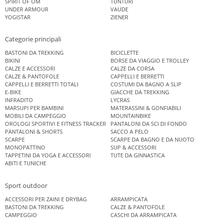
SPIRIT OF OM
TUNTURI
UNDER ARMOUR
VAUDE
YOGISTAR
ZIENER
Categorie principali
BASTONI DA TREKKING
BICICLETTE
BIKINI
BORSE DA VIAGGIO E TROLLEY
CALZE E ACCESSORI
CALZE DA CORSA
CALZE & PANTOFOLE
CAPPELLI E BERRETTI
CAPPELLI E BERRETTI TOTALI
COSTUMI DA BAGNO A SLIP
E-BIKE
GIACCHE DA TREKKING
INFRADITO
LYCRAS
MARSUPI PER BAMBINI
MATERASSINI & GONFIABILI
MOBILI DA CAMPEGGIO
MOUNTAINBIKE
OROLOGI SPORTIVI E FITNESS TRACKER
PANTALONI DA SCI DI FONDO
PANTALONI & SHORTS
SACCO A PELO
SCARPE
SCARPE DA BAGNO E DA NUOTO
MONOPATTINO
SUP & ACCESSORI
TAPPETINI DA YOGA E ACCESSORI
TUTE DA GINNASTICA
ABITI E TUNICHE
Sport outdoor
ACCESSORI PER ZAINI E DRYBAG
ARRAMPICATA
BASTONI DA TREKKING
CALZE & PANTOFOLE
CAMPEGGIO
CASCHI DA ARRAMPICATA