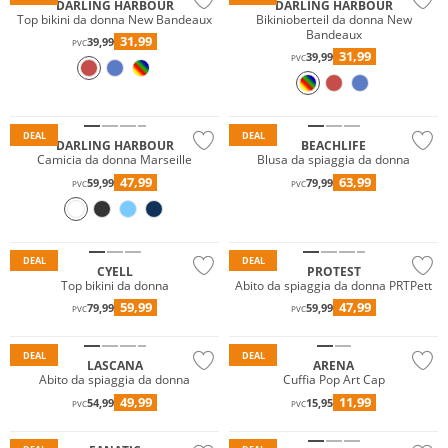
DARLING HARBOUR
DARLING HARBOUR
Top bikini da donna New Bandeaux
Bikinioberteil da donna New
Bandeaux
31,99
39,99
PVC
31,99
39,99
PVC
Prezzo & Valore
DEAL
DEAL
DARLING HARBOUR
BEACHLIFE
Camicia da donna Marseille
Blusa da spiaggia da donna
47,99
63,99
59,99
79,99
PVC
PVC
Mix & Match
DEAL
DEAL
CYELL
PROTEST
Top bikini da donna
Abito da spiaggia da donna PRTPett
59,99
47,99
79,99
59,99
PVC
PVC
DEAL
DEAL
LASCANA
ARENA
Abito da spiaggia da donna
Cuffia Pop Art Cap
49,99
11,99
54,99
15,95
PVC
PVC