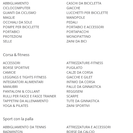
ABBIGLIAMENTO
CASCHI DA BICICLETTA
CICLOCOMPUTER
GIACCHE
GUANTI DA CICLISMO
LUCCHETTI PER BICICLETTE
MAGLIE
MANOPOLE
OCCHIALI DA SOLE
PEDALI
POMPE PER BICICLETTE
PORTABICI E ACCESSORI
PORTABICI
PORTAPACCHI
PROTEZIONI
MONOPATTINO
SELLE
ZAINI DA BICI
Corsa & fitness
ACCESSORI
ATTREZZATURE-FITNESS
BORSE SPORTIVE
PUGILATO
CAMICIE
CALZE DA CORSA
LEGGINGS E TIGHTS FITNESS
GIACCHE E GILET
INTEGRATORI ALIMENTARI
INTIMO DA CORSA
MANUBRI
PALLE DA GINNASTICA
PANTALONI & COLLANT
REGGISENI
RULLI PER FASCE E FASCE TRAINER
SCARPE
TAPPETINI DA ALLENAMENTO
TUTE DA GINNASTICA
YOGA & PILATES
ZAINI SPORTIVI
Sport con la palla
ABBIGLIAMENTO DA TENNIS
ATTREZZATURA E ACCESSORI
BADMINTON
BORSE DA CALCIO