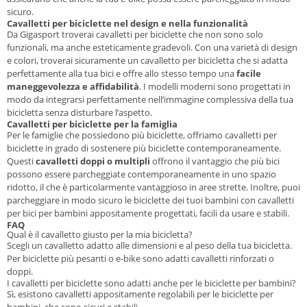
sicuro.
Cavalletti per biciclette nel design e nella funzionalità
Da Gigasport troverai cavalletti per biciclette che non sono solo
funzionali, ma anche esteticamente gradevoli. Con una varietà di design
e colori, troverai sicuramente un cavalletto per bicicletta che si adatta
perfettamente alla tua bici e offre allo stesso tempo una
facile
maneggevolezza e affidabilità
. I modelli moderni sono progettati in
modo da integrarsi perfettamente nell’immagine complessiva della tua
bicicletta senza disturbare l’aspetto.
Cavalletti per biciclette per la famiglia
Per le famiglie che possiedono più biciclette, offriamo cavalletti per
biciclette in grado di sostenere più biciclette contemporaneamente.
Questi
cavalletti doppi o multipli
offrono il vantaggio che più bici
possono essere parcheggiate contemporaneamente in uno spazio
ridotto, il che è particolarmente vantaggioso in aree strette. Inoltre, puoi
parcheggiare in modo sicuro le biciclette dei tuoi bambini con cavalletti
per bici per bambini appositamente progettati, facili da usare e stabili.
FAQ
Qual è il cavalletto giusto per la mia bicicletta?
Scegli un cavalletto adatto alle dimensioni e al peso della tua bicicletta.
Per biciclette più pesanti o e-bike sono adatti cavalletti rinforzati o
doppi.
I cavalletti per biciclette sono adatti anche per le biciclette per bambini?
Sì, esistono cavalletti appositamente regolabili per le biciclette per
bambini, che sono sicuri e stabili.