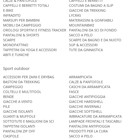
CALZE & PANTOFOLE
CAPPELLI E BERRETTI
CAPPELLI E BERRETTI TOTALI
COSTUMI DA BAGNO A SLIP
E-BIKE
GIACCHE DA TREKKING
INFRADITO
LYCRAS
MARSUPI PER BAMBINI
MATERASSINI & GONFIABILI
MOBILI DA CAMPEGGIO
MOUNTAINBIKE
OROLOGI SPORTIVI E FITNESS TRACKER
PANTALONI DA SCI DI FONDO
PANTALONI & SHORTS
SACCO A PELO
SCARPE
SCARPE DA BAGNO E DA NUOTO
MONOPATTINO
SUP & ACCESSORI
TAPPETINI DA YOGA E ACCESSORI
TUTE DA GINNASTICA
ABITI E TUNICHE
Sport outdoor
ACCESSORI PER ZAINI E DRYBAG
ARRAMPICATA
BASTONI DA TREKKING
CALZE & PANTOFOLE
CAMPEGGIO
CASCHI DA ARRAMPICATA
COLTELLI E MULTITOOL
FASCE
BENDE
GIACCHE ANTIPIOGGIA
GIACCHE A VENTO
GIACCHE HARDSHELL
PILE
GIACCHE INVERNALI
GIACCHE ISOLANTI
GIACCHE SOFTSHELL
GUANTI & MUFFOLE
IMBRACATURE DA ARRAMPICATA
SOTTOTUTE E MAGLIONI DA SCI
LAMPADE FRONTALI E TASCABILI
TAPPETINI ISOLANTI
PANTALONI ANTIPIOGGIA
PANTALONI ZIP OFF
PRODOTTI PER LA CURA
CIASPOLE
SACCO A PELO