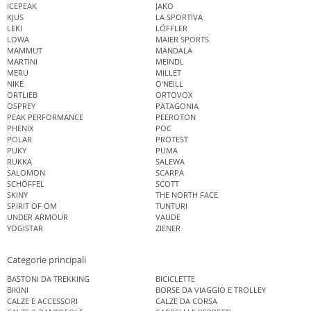
ICEPEAK
JAKO
KJUS
LA SPORTIVA
LEKI
LÖFFLER
LOWA
MAIER SPORTS
MAMMUT
MANDALA
MARTINI
MEINDL
MERU
MILLET
NIKE
O'NEILL
ORTLIEB
ORTOVOX
OSPREY
PATAGONIA
PEAK PERFORMANCE
PEEROTON
PHENIX
POC
POLAR
PROTEST
PUKY
PUMA
RUKKA
SALEWA
SALOMON
SCARPA
SCHÖFFEL
SCOTT
SKINY
THE NORTH FACE
SPIRIT OF OM
TUNTURI
UNDER ARMOUR
VAUDE
YOGISTAR
ZIENER
Categorie principali
BASTONI DA TREKKING
BICICLETTE
BIKINI
BORSE DA VIAGGIO E TROLLEY
CALZE E ACCESSORI
CALZE DA CORSA