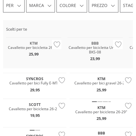
PER
MARCA
COLORE
PREZZO
STAG
Scelti per te
KTM
BBB
Cavalletto per bicicletta 26-29"
Cavalletto per bicicletta UniKick
Cav
BKS-08
25,99
23,99
SYNCROS
KTM
Cavalletto per bici Fully E-MTB
Cavalletto per bici gravel 26-29"
29,95
25,99
SCOTT
KTM
Cavalletto per bicicletta 26-28"
Cavalletto per bicicletta 26-29"
19,95
25,99
BBB