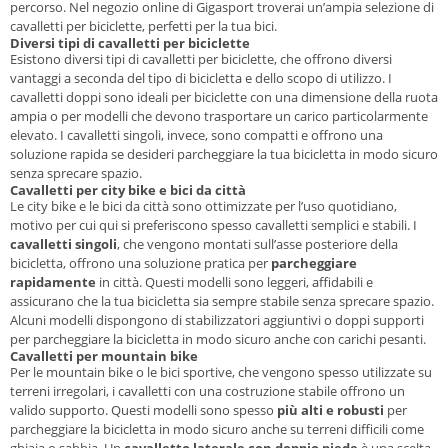
percorso. Nel negozio online di Gigasport troverai un’ampia selezione di
cavalletti per biciclette, perfetti per la tua bici.
Diversi tipi di cavalletti per biciclette
Esistono diversi tipi di cavalletti per biciclette, che offrono diversi
vantaggi a seconda del tipo di bicicletta e dello scopo di utilizzo. I
cavalletti doppi sono ideali per biciclette con una dimensione della ruota
ampia o per modelli che devono trasportare un carico particolarmente
elevato. I cavalletti singoli, invece, sono compatti e offrono una
soluzione rapida se desideri parcheggiare la tua bicicletta in modo sicuro
senza sprecare spazio.
Cavalletti per city bike e bici da città
Le city bike e le bici da città sono ottimizzate per l’uso quotidiano,
motivo per cui qui si preferiscono spesso cavalletti semplici e stabili. I
cavalletti singoli
, che vengono montati sull’asse posteriore della
bicicletta, offrono una soluzione pratica per
parcheggiare
rapidamente
in città. Questi modelli sono leggeri, affidabili e
assicurano che la tua bicicletta sia sempre stabile senza sprecare spazio.
Alcuni modelli dispongono di stabilizzatori aggiuntivi o doppi supporti
per parcheggiare la bicicletta in modo sicuro anche con carichi pesanti.
Cavalletti per mountain bike
Per le mountain bike o le bici sportive, che vengono spesso utilizzate su
terreni irregolari, i cavalletti con una costruzione stabile offrono un
valido supporto. Questi modelli sono spesso
più alti e robusti
per
parcheggiare la bicicletta in modo sicuro anche su terreni difficili come
ghiaia o sabbia. Un
cavalletto laterale con doppio piede
è una scelta