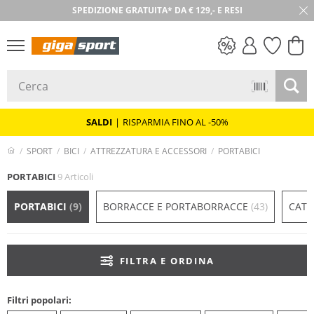
SPEDIZIONE GRATUITA* DA € 129,- E RESI
30 GIORNI DI RESO
SALDI
SALDI
|
RISPARMIA FINO AL -50%
SPORT
BICI
ATTREZZATURA E ACCESSORI
PORTABICI
PORTABICI
9 Articoli
PORTABICI
(9)
BORRACCE E PORTABORRACCE
(43)
CATE
FILTRA E ORDINA
Filtri popolari: