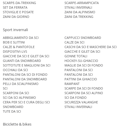
SCARPE-DA-TREKKING
SCARPE-ARRAMPICATA
SET DA FERRATA
STIVALI INVERNALI
STOVIGLIE E POSATE
ZAINI DA ALPINISMO
ZAINI DA GIORNO
ZAINI DA TREKKING
Sport invernali
ABBIGLIAMENTO DA SCI
CAPPUCCI SNOWBOARD
BOB E SLITTINI
CALZE DA SCI
CALZE & PANTOFOLE
CASCHI DA SCI E MASCHERE DA SCI
DISPOSITIVI-LVS
GIACCHE E GILET DA SCI
GIACCHE DA SCI E GILET DA SCI
GONNE TOTALI
GUANTI DA SNOWBOARD
HOCKEY-SU-GHIACCIO
SOTTOTUTE E MAGLIONI DA SCI
MAGLIE DA SCI DI FONDO
OCCHIALI DA SCI
PANTALONI DA SCI
PANTALONI DA SCI DI FONDO
PANTALONI DA SCI
PANTALONI DA SNOWBOARD
PATTINI DA GHIACCIO
PELLI DA SCIALPINISMO
RAMPANT
SCI
SCARPE DA SCI DI FONDO
SCARPONI DA SCI
SCARPONI DA SCI ALPINO
SCI DA SCI ALPINISMO
SCI DA FONDO
CERA PER SCI E CURA DEGLI SCI
SICUREZZA VALANGHE
SNOWBOARD
STIVALI INVERNALI
TUTE DA SCI
Biciclette & bikes