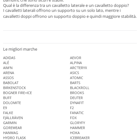
Qual è la differenza tra un cavalletto laterale e un cavalletto doppio?
I cavalletti laterali offrono un supporto su un solo lato, mentre i
cavalletti doppi offrono un supporto doppio e quindi maggiore stabilità.
Le migliori marche
ADIDAS
AEVOR
ALÉ
ALPINA
AIM'N
ARC'TERYX
ARENA
ASICS
ASSOS
ATOMIC
BABOLAT
BARTS
BIRKENSTOCK
BLACKROLL
BOGNER FIRE+ICE
BROOKS
BUFF
DEUTER
DOLOMITE
DYNAFIT
E9
F2
FALKE
FANATIC
FJÄLLRÄVEN
FOX
GARMIN
GLORYFY
GOREWEAR
HAMMER
HANWAG
HOKA
HYDRO FLASK
ICEBREAKER