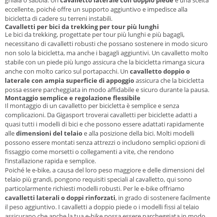
eccellente, poiché offre un supporto aggiuntivo e impedisce alla
bicicletta di cadere su terreni instabili.
Cavalletti per bici da trekking per tour più lunghi
Le bici da trekking, progettate per tour più lunghi e più bagagli,
necessitano di cavalletti robusti che possano sostenere in modo sicuro
non solo la bicicletta, ma anche i bagagli aggiuntivi. Un cavalletto molto
stabile con un piede più lungo assicura che la bicicletta rimanga sicura
anche con molto carico sul portapacchi. Un
cavalletto doppio o
laterale con ampia superficie di appoggio
assicura che la bicicletta
possa essere parcheggiata in modo affidabile e sicuro durante la pausa.
Montaggio semplice e regolazione flessibile
Il montaggio di un cavalletto per bicicletta è semplice e senza
complicazioni. Da Gigasport troverai cavalletti per biciclette adatti a
quasi tutti i modelli di bici e che possono essere adattati rapidamente
alle
dimensioni del telaio
e alla posizione della bici. Molti modelli
possono essere montati senza attrezzi o includono semplici opzioni di
fissaggio come morsetti o collegamenti a vite, che rendono
l’installazione rapida e semplice.
Poiché le e-bike, a causa del loro peso maggiore e delle dimensioni del
telaio più grandi, pongono requisiti speciali al cavalletto, qui sono
particolarmente richiesti modelli robusti. Per le e-bike offriamo
cavalletti laterali o doppi rinforzati
, in grado di sostenere facilmente
il peso aggiuntivo. I cavalletti a doppio piede o i modelli fissi al telaio
assicurano che anche la tua e-bike possa essere parcheggiata in modo