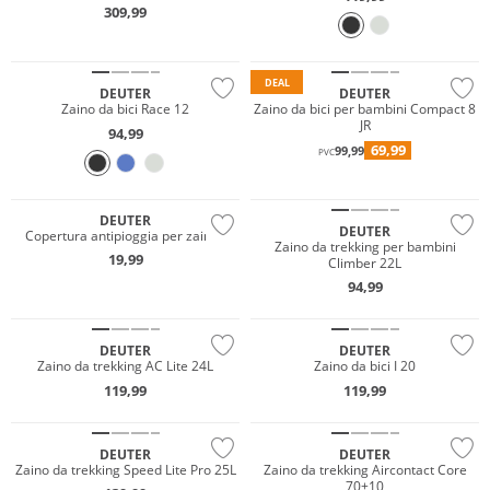
309,99
Prezzo & Valore
Sostenibile
Sostenibile
DEAL
DEUTER
DEUTER
Zaino da bici Race 12
Zaino da bici per bambini Compact 8
JR
94,99
69,99
99,99
Resistente all'acqua
PVC
Sostenibile
Sostenibile
DEUTER
DEUTER
Copertura antipioggia per zaino I
Zaino da trekking per bambini
19,99
Climber 22L
94,99
Sostenibile
Sostenibile
DEUTER
DEUTER
Zaino da trekking AC Lite 24L
Zaino da bici I 20
119,99
119,99
Sostenibile
Sostenibile
DEUTER
DEUTER
Zaino da trekking Speed Lite Pro 25L
Zaino da trekking Aircontact Core
70+10