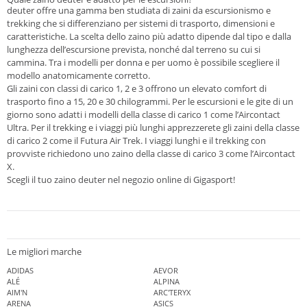
deuter offre una gamma ben studiata di zaini da escursionismo e
trekking che si differenziano per sistemi di trasporto, dimensioni e
caratteristiche. La scelta dello zaino più adatto dipende dal tipo e dalla
lunghezza dell’escursione prevista, nonché dal terreno su cui si
cammina. Tra i modelli per donna e per uomo è possibile scegliere il
modello anatomicamente corretto.
Gli zaini con classi di carico 1, 2 e 3 offrono un elevato comfort di
trasporto fino a 15, 20 e 30 chilogrammi. Per le escursioni e le gite di un
giorno sono adatti i modelli della classe di carico 1 come l’Aircontact
Ultra. Per il trekking e i viaggi più lunghi apprezzerete gli zaini della classe
di carico 2 come il Futura Air Trek. I viaggi lunghi e il trekking con
provviste richiedono uno zaino della classe di carico 3 come l’Aircontact
X.
Scegli il tuo zaino deuter nel negozio online di Gigasport!
Le migliori marche
ADIDAS
AEVOR
ALÉ
ALPINA
AIM'N
ARC'TERYX
ARENA
ASICS