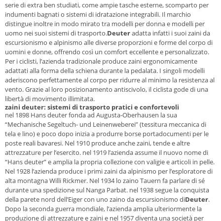
serie di extra ben studiati, come ampie tasche esterne, scomparto per
indumenti bagnati o sistemi di idratazione integrabili. Il marchio
distingue inoltre in modo mirato tra modelli per donna e modelli per
uomo nei suoi sistemi di trasporto.
Deuter
adatta infatti i suoi zaini da
escursionismo e alpinismo alle diverse proporzioni e forme del corpo di
uomini e donne, offrendo così un comfort eccellente e personalizzato.
Per i ciclisti, l’azienda tradizionale produce zaini ergonomicamente
adattati alla forma della schiena durante la pedalata. I singoli modelli
aderiscono perfettamente al corpo per ridurre al minimo la resistenza al
vento. Grazie al loro posizionamento antiscivolo, il ciclista gode di una
libertà di movimento illimitata.
zaini deuter: sistemi di trasporto pratici e confortevoli
nel 1898 Hans deuter fonda ad Augusta-Oberhausen la sua
“Mechanische Segeltuch- und Leinenweberei” (tessitura meccanica di
tela e lino) e poco dopo inizia a produrre borse portadocumenti per le
poste reali bavaresi. Nel 1910 produce anche zaini, tende e altre
attrezzature per l’esercito. nel 1919 l’azienda assume il nuovo nome di
“Hans deuter” e amplia la propria collezione con valigie e articoli in pelle.
Nel 1928 l’azienda produce i primi zaini da alpinismo per l’esploratore di
alta montagna Willi Rickmer. Nel 1934 lo zaino Tauern fa parlare di sé
durante una spedizione sul Nanga Parbat. nel 1938 segue la conquista
della parete nord dell’Eiger con uno zaino da escursionismo di
Deuter
.
Dopo la seconda guerra mondiale, l’azienda amplia ulteriormente la
produzione di attrezzature e zaini e nel 1957 diventa una società per