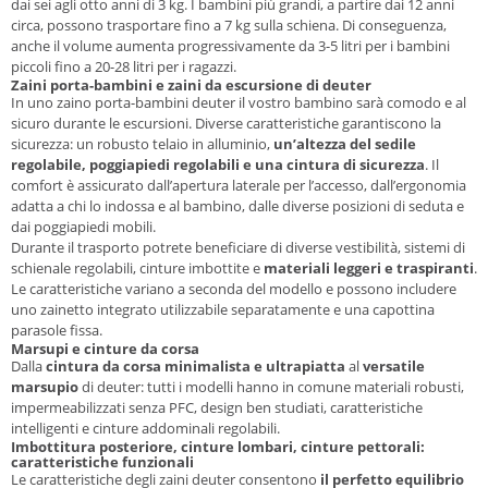
dai sei agli otto anni di 3 kg. I bambini più grandi, a partire dai 12 anni
circa, possono trasportare fino a 7 kg sulla schiena. Di conseguenza,
anche il volume aumenta progressivamente da 3-5 litri per i bambini
piccoli fino a 20-28 litri per i ragazzi.
Zaini porta-bambini e zaini da escursione di deuter
In uno zaino porta-bambini deuter il vostro bambino sarà comodo e al
sicuro durante le escursioni. Diverse caratteristiche garantiscono la
sicurezza: un robusto telaio in alluminio,
un’altezza del sedile
regolabile, poggiapiedi regolabili e una cintura di sicurezza
. Il
comfort è assicurato dall’apertura laterale per l’accesso, dall’ergonomia
adatta a chi lo indossa e al bambino, dalle diverse posizioni di seduta e
dai poggiapiedi mobili.
Durante il trasporto potrete beneficiare di diverse vestibilità, sistemi di
schienale regolabili, cinture imbottite e
materiali leggeri e traspiranti
.
Le caratteristiche variano a seconda del modello e possono includere
uno zainetto integrato utilizzabile separatamente e una capottina
parasole fissa.
Marsupi e cinture da corsa
Dalla
cintura da corsa minimalista e ultrapiatta
al
versatile
marsupio
di deuter: tutti i modelli hanno in comune materiali robusti,
impermeabilizzati senza PFC, design ben studiati, caratteristiche
intelligenti e cinture addominali regolabili.
Imbottitura posteriore, cinture lombari, cinture pettorali:
caratteristiche funzionali
Le caratteristiche degli zaini deuter consentono
il perfetto equilibrio