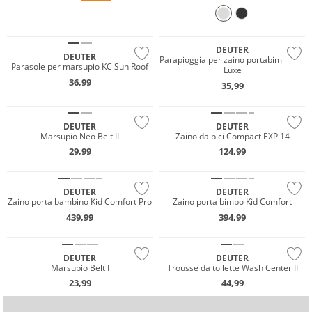
Sostenibile
DEUTER
DEUTER
Parapioggia per zaino portabimbo De
Parasole per marsupio KC Sun Roof
Luxe
Sostenibile
36,99
35,99
Sostenibile
Gigasafe
DEUTER
DEUTER
Marsupio Neo Belt II
Zaino da bici Compact EXP 14
29,99
124,99
DEUTER
DEUTER
Zaino porta bambino Kid Comfort Pro
Zaino porta bimbo Kid Comfort
439,99
394,99
Sostenibile
Sostenibile
DEUTER
DEUTER
Marsupio Belt I
Trousse da toilette Wash Center II
23,99
44,99