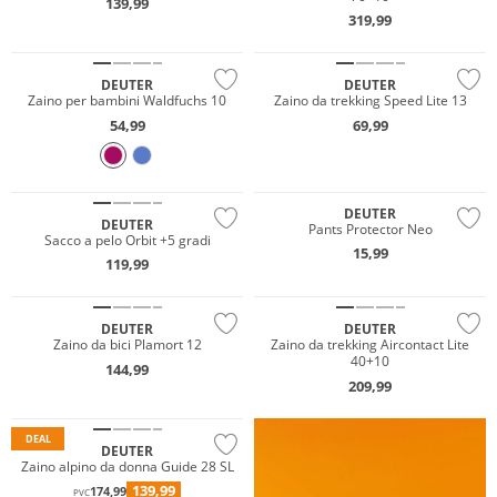
139,99
319,99
Sostenibile
Sostenibile
DEUTER
DEUTER
Zaino per bambini Waldfuchs 10
Zaino da trekking Speed Lite 13
54,99
69,99
Sostenibile
DEUTER
DEUTER
Pants Protector Neo
Sacco a pelo Orbit +5 gradi
15,99
119,99
Sostenibile
Sostenibile
DEUTER
DEUTER
Zaino da bici Plamort 12
Zaino da trekking Aircontact Lite
40+10
144,99
209,99
Sostenibile
DEAL
DEUTER
Zaino alpino da donna Guide 28 SL
139,99
174,99
PVC