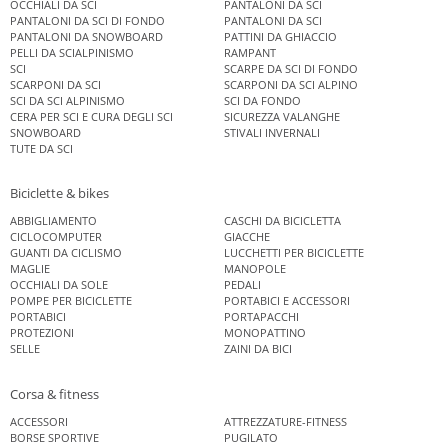
OCCHIALI DA SCI
PANTALONI DA SCI
PANTALONI DA SCI DI FONDO
PANTALONI DA SCI
PANTALONI DA SNOWBOARD
PATTINI DA GHIACCIO
PELLI DA SCIALPINISMO
RAMPANT
SCI
SCARPE DA SCI DI FONDO
SCARPONI DA SCI
SCARPONI DA SCI ALPINO
SCI DA SCI ALPINISMO
SCI DA FONDO
CERA PER SCI E CURA DEGLI SCI
SICUREZZA VALANGHE
SNOWBOARD
STIVALI INVERNALI
TUTE DA SCI
Biciclette & bikes
ABBIGLIAMENTO
CASCHI DA BICICLETTA
CICLOCOMPUTER
GIACCHE
GUANTI DA CICLISMO
LUCCHETTI PER BICICLETTE
MAGLIE
MANOPOLE
OCCHIALI DA SOLE
PEDALI
POMPE PER BICICLETTE
PORTABICI E ACCESSORI
PORTABICI
PORTAPACCHI
PROTEZIONI
MONOPATTINO
SELLE
ZAINI DA BICI
Corsa & fitness
ACCESSORI
ATTREZZATURE-FITNESS
BORSE SPORTIVE
PUGILATO