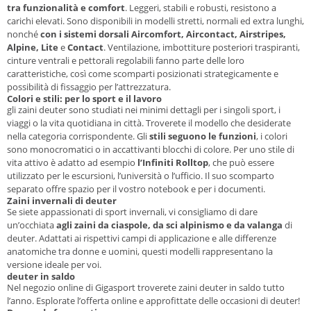
tra funzionalità e comfort
. Leggeri, stabili e robusti, resistono a
carichi elevati. Sono disponibili in modelli stretti, normali ed extra lunghi,
nonché
con i sistemi dorsali Aircomfort, Aircontact, Airstripes,
Alpine, Lite
e
Contact
. Ventilazione, imbottiture posteriori traspiranti,
cinture ventrali e pettorali regolabili fanno parte delle loro
caratteristiche, così come scomparti posizionati strategicamente e
possibilità di fissaggio per l’attrezzatura.
Colori e stili: per lo sport e il lavoro
gli zaini deuter sono studiati nei minimi dettagli per i singoli sport, i
viaggi o la vita quotidiana in città. Troverete il modello che desiderate
nella categoria corrispondente. Gli
stili seguono le funzioni
, i colori
sono monocromatici o in accattivanti blocchi di colore. Per uno stile di
vita attivo è adatto ad esempio
l’Infiniti Rolltop
, che può essere
utilizzato per le escursioni, l’università o l’ufficio. Il suo scomparto
separato offre spazio per il vostro notebook e per i documenti.
Zaini invernali di deuter
Se siete appassionati di sport invernali, vi consigliamo di dare
un’occhiata
agli zaini da ciaspole, da sci alpinismo e da valanga
di
deuter. Adattati ai rispettivi campi di applicazione e alle differenze
anatomiche tra donne e uomini, questi modelli rappresentano la
versione ideale per voi.
deuter in saldo
Nel negozio online di Gigasport troverete zaini deuter in saldo tutto
l’anno. Esplorate l’offerta online e approfittate delle occasioni di deuter!