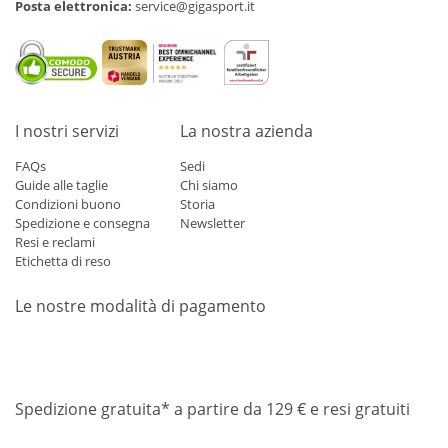
Posta elettronica:
service@gigasport.it
I nostri servizi
La nostra azienda
FAQs
Sedi
Guide alle taglie
Chi siamo
Condizioni buono
Storia
Spedizione e consegna
Newsletter
Resi e reclami
Etichetta di reso
Le nostre modalità di pagamento
Mastercard
Visa
Diners
Applepay
Amazon
Paypal
Klarn
Spedizione gratuita* a partire da 129 € e resi gratuiti