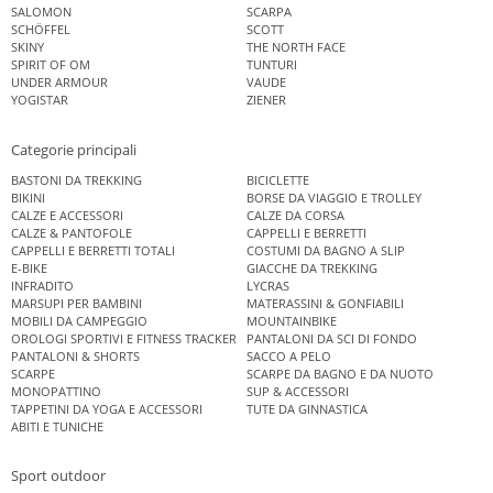
SALOMON
SCARPA
SCHÖFFEL
SCOTT
SKINY
THE NORTH FACE
SPIRIT OF OM
TUNTURI
UNDER ARMOUR
VAUDE
YOGISTAR
ZIENER
Categorie principali
BASTONI DA TREKKING
BICICLETTE
BIKINI
BORSE DA VIAGGIO E TROLLEY
CALZE E ACCESSORI
CALZE DA CORSA
CALZE & PANTOFOLE
CAPPELLI E BERRETTI
CAPPELLI E BERRETTI TOTALI
COSTUMI DA BAGNO A SLIP
E-BIKE
GIACCHE DA TREKKING
INFRADITO
LYCRAS
MARSUPI PER BAMBINI
MATERASSINI & GONFIABILI
MOBILI DA CAMPEGGIO
MOUNTAINBIKE
OROLOGI SPORTIVI E FITNESS TRACKER
PANTALONI DA SCI DI FONDO
PANTALONI & SHORTS
SACCO A PELO
SCARPE
SCARPE DA BAGNO E DA NUOTO
MONOPATTINO
SUP & ACCESSORI
TAPPETINI DA YOGA E ACCESSORI
TUTE DA GINNASTICA
ABITI E TUNICHE
Sport outdoor