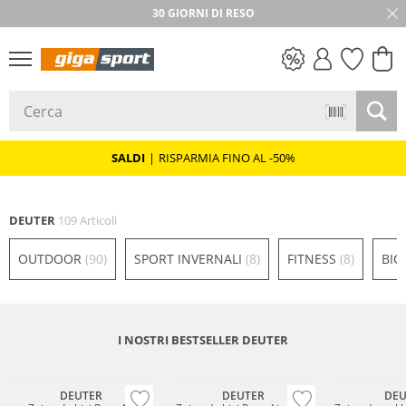
★★★★★ 4,8 / 5,0 STELLE
30 GIORNI DI RESO
SALDI
SALDI
|
RISPARMIA FINO AL -50%
DEUTER
109 Articoli
OUTDOOR
(90)
SPORT INVERNALI
(8)
FITNESS
(8)
BIC
I NOSTRI BESTSELLER DEUTER
Sostenibile
Must have
Prezzo & Valore
Sostenibile
Sostenibile
DEUTER
DEUTER
DEU