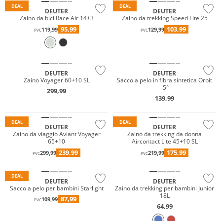
DEAL
DEAL
DEUTER
DEUTER
Zaino da bici Race Air 14+3
Zaino da trekking Speed Lite 25
95,99
103,99
119,99
129,99
PVC
PVC
Sostenibile
DEUTER
DEUTER
Zaino Voyager 60+10 SL
Sacco a pelo in fibra sintetica Orbit
-5°
299,99
139,99
Sostenibile
Sostenibile
DEAL
DEAL
DEUTER
DEUTER
Zaino da viaggio Aviant Voyager
Zaino da trekking da donna
65+10
Aircontact Lite 45+10 SL
239,99
175,99
299,99
219,99
PVC
PVC
Sostenibile
Sostenibile
DEAL
DEUTER
DEUTER
Sacco a pelo per bambini Starlight
Zaino da trekking per bambini Junior
18L
87,99
109,99
PVC
64,99