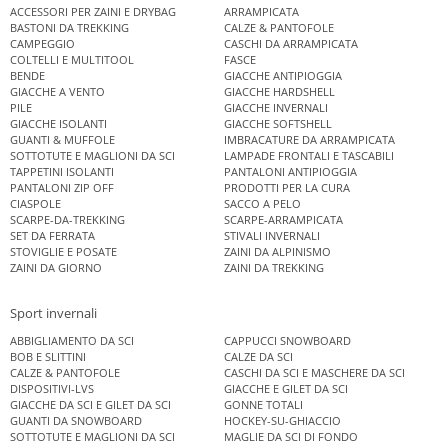
ACCESSORI PER ZAINI E DRYBAG
ARRAMPICATA
BASTONI DA TREKKING
CALZE & PANTOFOLE
CAMPEGGIO
CASCHI DA ARRAMPICATA
COLTELLI E MULTITOOL
FASCE
BENDE
GIACCHE ANTIPIOGGIA
GIACCHE A VENTO
GIACCHE HARDSHELL
PILE
GIACCHE INVERNALI
GIACCHE ISOLANTI
GIACCHE SOFTSHELL
GUANTI & MUFFOLE
IMBRACATURE DA ARRAMPICATA
SOTTOTUTE E MAGLIONI DA SCI
LAMPADE FRONTALI E TASCABILI
TAPPETINI ISOLANTI
PANTALONI ANTIPIOGGIA
PANTALONI ZIP OFF
PRODOTTI PER LA CURA
CIASPOLE
SACCO A PELO
SCARPE-DA-TREKKING
SCARPE-ARRAMPICATA
SET DA FERRATA
STIVALI INVERNALI
STOVIGLIE E POSATE
ZAINI DA ALPINISMO
ZAINI DA GIORNO
ZAINI DA TREKKING
Sport invernali
ABBIGLIAMENTO DA SCI
CAPPUCCI SNOWBOARD
BOB E SLITTINI
CALZE DA SCI
CALZE & PANTOFOLE
CASCHI DA SCI E MASCHERE DA SCI
DISPOSITIVI-LVS
GIACCHE E GILET DA SCI
GIACCHE DA SCI E GILET DA SCI
GONNE TOTALI
GUANTI DA SNOWBOARD
HOCKEY-SU-GHIACCIO
SOTTOTUTE E MAGLIONI DA SCI
MAGLIE DA SCI DI FONDO