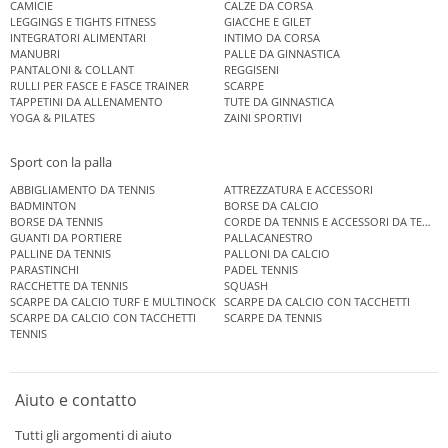
CAMICIE
CALZE DA CORSA
LEGGINGS E TIGHTS FITNESS
GIACCHE E GILET
INTEGRATORI ALIMENTARI
INTIMO DA CORSA
MANUBRI
PALLE DA GINNASTICA
PANTALONI & COLLANT
REGGISENI
RULLI PER FASCE E FASCE TRAINER
SCARPE
TAPPETINI DA ALLENAMENTO
TUTE DA GINNASTICA
YOGA & PILATES
ZAINI SPORTIVI
Sport con la palla
ABBIGLIAMENTO DA TENNIS
ATTREZZATURA E ACCESSORI
BADMINTON
BORSE DA CALCIO
BORSE DA TENNIS
CORDE DA TENNIS E ACCESSORI DA TENNIS
GUANTI DA PORTIERE
PALLACANESTRO
PALLINE DA TENNIS
PALLONI DA CALCIO
PARASTINCHI
PADEL TENNIS
RACCHETTE DA TENNIS
SQUASH
SCARPE DA CALCIO TURF E MULTINOCK
SCARPE DA CALCIO CON TACCHETTI
SCARPE DA CALCIO CON TACCHETTI
SCARPE DA TENNIS
TENNIS
Aiuto e contatto
Tutti gli argomenti di aiuto