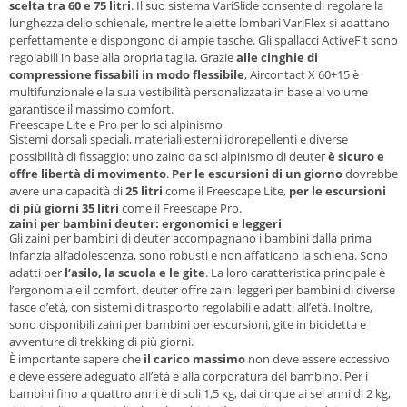
scelta tra 60 e 75 litri
. Il suo sistema VariSlide consente di regolare la
lunghezza dello schienale, mentre le alette lombari VariFlex si adattano
perfettamente e dispongono di ampie tasche. Gli spallacci ActiveFit sono
regolabili in base alla propria taglia. Grazie
alle cinghie di
compressione fissabili in modo flessibile
, Aircontact X 60+15 è
multifunzionale e la sua vestibilità personalizzata in base al volume
garantisce il massimo comfort.
Freescape Lite e Pro per lo sci alpinismo
Sistemi dorsali speciali, materiali esterni idrorepellenti e diverse
possibilità di fissaggio: uno zaino da sci alpinismo di deuter
è sicuro e
offre libertà di movimento
.
Per le escursioni di un giorno
dovrebbe
avere una capacità di
25 litri
come il Freescape Lite,
per le escursioni
di più giorni 35 litri
come il Freescape Pro.
zaini per bambini deuter: ergonomici e leggeri
Gli zaini per bambini di deuter accompagnano i bambini dalla prima
infanzia all’adolescenza, sono robusti e non affaticano la schiena. Sono
adatti per
l’asilo, la scuola e le gite
. La loro caratteristica principale è
l’ergonomia e il comfort. deuter offre zaini leggeri per bambini di diverse
fasce d’età, con sistemi di trasporto regolabili e adatti all’età. Inoltre,
sono disponibili zaini per bambini per escursioni, gite in bicicletta e
avventure di trekking di più giorni.
È importante sapere che
il carico massimo
non deve essere eccessivo
e deve essere adeguato all’età e alla corporatura del bambino. Per i
bambini fino a quattro anni è di soli 1,5 kg, dai cinque ai sei anni di 2 kg,