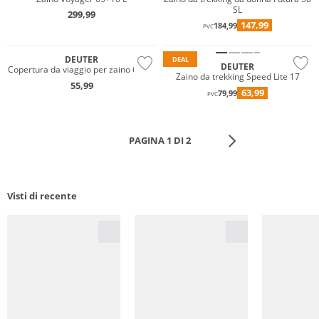
SL
299,99
147,99
184,99
PVC
Sostenibile
Sostenibile
DEUTER
DEAL
DEUTER
Copertura da viaggio per zaino 60-90
Zaino da trekking Speed Lite 17
55,99
63,99
79,99
PVC
PAGINA 1 DI 2
Visti di recente