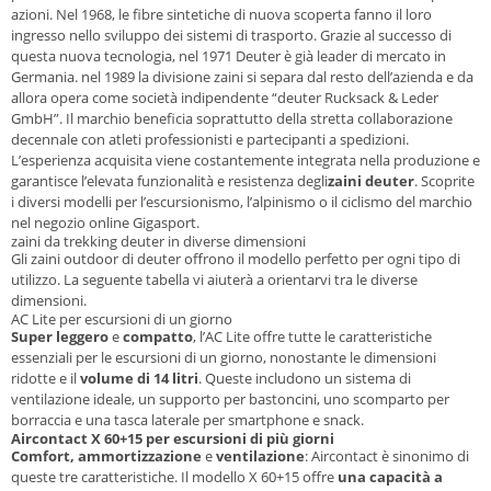
azioni. Nel 1968, le fibre sintetiche di nuova scoperta fanno il loro
ingresso nello sviluppo dei sistemi di trasporto. Grazie al successo di
questa nuova tecnologia, nel 1971 Deuter è già leader di mercato in
Germania. nel 1989 la divisione zaini si separa dal resto dell’azienda e da
allora opera come società indipendente “deuter Rucksack & Leder
GmbH”. Il marchio beneficia soprattutto della stretta collaborazione
decennale con atleti professionisti e partecipanti a spedizioni.
L’esperienza acquisita viene costantemente integrata nella produzione e
garantisce l’elevata funzionalità e resistenza degli
zaini deuter
. Scoprite
i diversi modelli per l’escursionismo, l’alpinismo o il ciclismo del marchio
nel negozio online Gigasport.
zaini da trekking deuter in diverse dimensioni
Gli zaini outdoor di deuter offrono il modello perfetto per ogni tipo di
utilizzo. La seguente tabella vi aiuterà a orientarvi tra le diverse
dimensioni.
AC Lite per escursioni di un giorno
Super leggero
e
compatto
, l’AC Lite offre tutte le caratteristiche
essenziali per le escursioni di un giorno, nonostante le dimensioni
ridotte e il
volume di 14 litri
. Queste includono un sistema di
ventilazione ideale, un supporto per bastoncini, uno scomparto per
borraccia e una tasca laterale per smartphone e snack.
Aircontact X 60+15 per escursioni di più giorni
Comfort, ammortizzazione
e
ventilazione
: Aircontact è sinonimo di
queste tre caratteristiche. Il modello X 60+15 offre
una capacità a