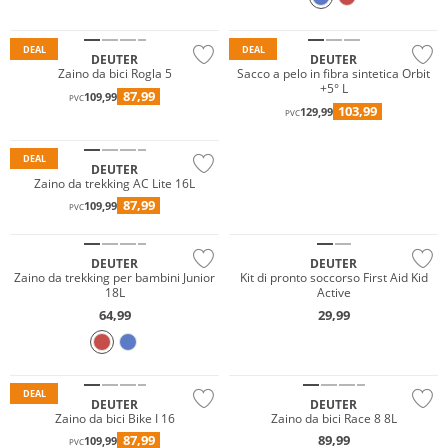
Sostenibile
Sostenibile
DEAL
DEAL
DEUTER
DEUTER
Zaino da bici Rogla 5
Sacco a pelo in fibra sintetica Orbit
+5° L
87,99
109,99
PVC
103,99
129,99
PVC
Sostenibile
DEAL
DEUTER
Zaino da trekking AC Lite 16L
87,99
109,99
PVC
Sostenibile
Sostenibile
DEUTER
DEUTER
Zaino da trekking per bambini Junior
Kit di pronto soccorso First Aid Kid
18L
Active
64,99
29,99
NUOVO
Sostenibile
Sostenibile
DEAL
DEUTER
DEUTER
Zaino da bici Bike I 16
Zaino da bici Race 8 8L
87,99
89,99
109,99
PVC