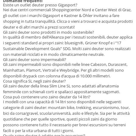
Domande frequenti
Esiste un outlet deuter presso Gigasport?
Nei due centri commerciali Shoppingcenter Nord e Center West di Graz,
gli outlet con i marchi Gigasport e Kastner & Öhler invitano a fare
shopping in tutta tranquillità. Clicca o vieni a trovarci e acquista prodotti
deuter e di altri marchi a prezzi scontati!
Gli zaini deuter sono prodotti in modo sostenibile?
In qualità di membro dell’Alleanza per i tessuti sostenibili, deuter applica
i seguenti standard ai propri zaini: bluesign®, Grüner Knopf e i “17
Sustainable Development Goals” SDG. Molti zaini deuter sono realizzati
con materiali riciclati e in modo climaticamente neutrale.
Gli zaini deuter sono impermeabili?
Gli zaini impermeabili sono disponibili nelle linee Cabezon, Durascent,
Mainhattan, Plamort, Vertrail e Weybridge. Per gli altri modelli sono
disponibili drypack con colonna d’acqua di 10.000 millimetri.
Cosa significa SL negli zaini deuter?
Gli zaini deuter della linea Slim Line SL sono adattati all’anatomia
femminile con schienali corti e spallacci appositamente sagomati.
Cosa può contenere uno zaino deuter da 14 litri?
I modelli con una capacità di 14 litri sono disponibili nelle seguenti
categorie di zaini deuter: mountain bike, trekking, escursionismo, tour,
bici da corsa/gravel, scuola/università, asilo e lifestyle. Sia per le attività
quotidiane che per quelle sportive, questi piccoli zaini da giorno
possono contenere tutto il necessario per brevi escursioni su terreni
facili o per la vita urbana di tutti i giorni.
Quale zaino deuter è adatto per le escursioni?