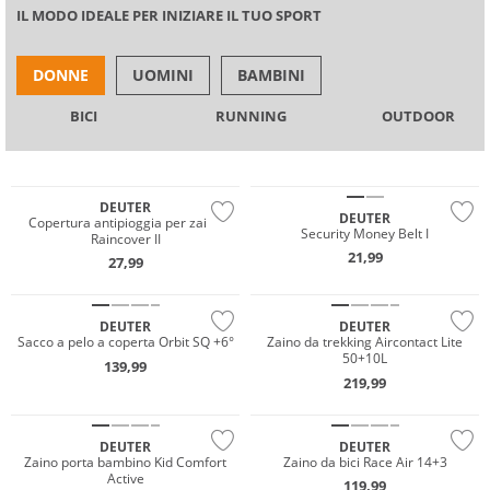
IL MODO IDEALE PER INIZIARE IL TUO SPORT
DONNE
UOMINI
BAMBINI
BICI
RUNNING
OUTDOOR
Sostenibile
Sostenibile
DEUTER
DEUTER
Copertura antipioggia per zaino
Security Money Belt I
Raincover II
21,99
27,99
DEUTER
DEUTER
Sacco a pelo a coperta Orbit SQ +6°
Zaino da trekking Aircontact Lite
50+10L
139,99
Vibram®
Must have
219,99
Sostenibile
Sostenibile
DEUTER
DEUTER
Zaino porta bambino Kid Comfort
Zaino da bici Race Air 14+3
Active
119,99