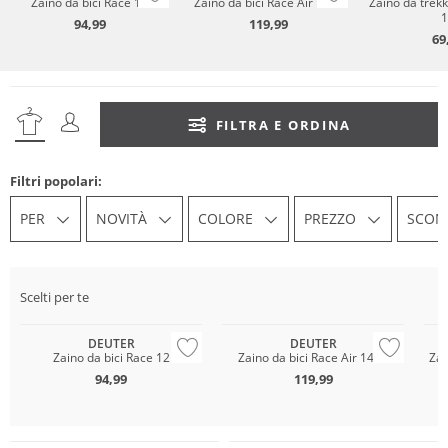
Zaino da bici Race 12
Zaino da bici Race Air 14+3
Zaino da trekk
1
94,99
119,99
69
FILTRA E ORDINA
Filtri popolari:
PER
NOVITÀ
COLORE
PREZZO
SCON
Sostenibile
Must have
Scelti per te
Prezzo & Valore
Sostenibile
So
DEUTER
DEUTER
Zaino da bici Race 12
Zaino da bici Race Air 14+3
Zai
94,99
119,99
Sostenibile
Sostenibile