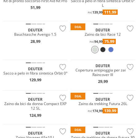
Kit di pronto soccorso First Aid Kit Pro
Sacco a pelo in fibra sintetica Orbit 0°
L
51,99
111,99
139,99
PVC
Sostenibile
Sostenibile
DEAL
DEUTER
DEUTER
Bauchtasche Avengo 1.5
Zaino da bici Race 12
28,99
75,99
94,99
PVC
Resistente all'acqua
Sostenibile
Sostenibile
DEUTER
DEUTER
Copertura antipioggia per zaino
Sacco a pelo in fibra sintetica Orbit 0°
Raincover III
129,99
29,99
Sostenibile
Sostenibile
DEAL
DEUTER
DEUTER
Zaino da bici da donna Compact EXP
Zaino da trekking Futura 26L
12 SL
139,99
174,99
PVC
124,99
Sostenibile
Sostenibile
DEAL
DEUTER
DEUTER
Zaino Voyager 65+10 L
Zaino da trekking da donna Futura 30