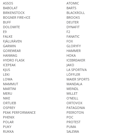
ASSOS
ATOMIC
BABOLAT
BARTS
BIRKENSTOCK
BLACKROLL
BOGNER FIRE+ICE
BROOKS
BUFF
DEUTER
DOLOMITE
DYNAFIT
E9
F2
FALKE
FANATIC
FJÄLLRÄVEN
FOX
GARMIN
GLORYFY
GOREWEAR
HAMMER
HANWAG
HOKA
HYDRO FLASK
ICEBREAKER
ICEPEAK
JAKO
KJUS
LA SPORTIVA
LEKI
LÖFFLER
LOWA
MAIER SPORTS
MAMMUT
MANDALA
MARTINI
MEINDL
MERU
MILLET
NIKE
O'NEILL
ORTLIEB
ORTOVOX
OSPREY
PATAGONIA
PEAK PERFORMANCE
PEEROTON
PHENIX
POC
POLAR
PROTEST
PUKY
PUMA
RUKKA
SALEWA