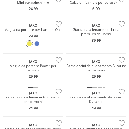
Mini parastinchi Pro
Calza di ricambio per parastinchi
24,99
6,99
JAKO
JAKO
Maglia da portiere per bambini One
Giacca da allenamento ibrida
premium da uomo
29,99
89,99
Sostenibile
Sostenibile
JAKO
JAKO
Maglia da portiere Power per
Pantaloncini da allenamento Allround
bambini
per bambini
29,99
29,99
JAKO
JAKO
Pantaloni da allenamento Classico
Giacca da allenamento da uomo
per bambini
Dynamic
24,99
49,99
JAKO
JAKO
Pantaloni da allenamento da uomo
Tuta da allenamento per bambini