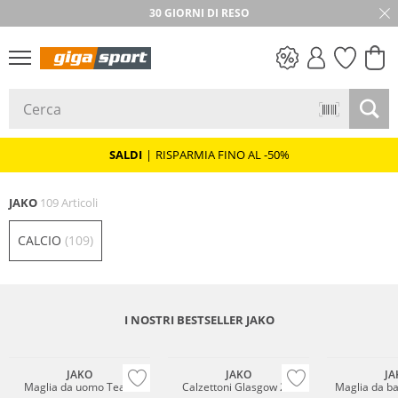
30 GIORNI DI RESO
SALDI
SALDI
|
RISPARMIA FINO AL -50%
JAKO
109 Articoli
CALCIO
(109)
I NOSTRI BESTSELLER JAKO
Sostenibile
JAKO
JAKO
JA
Maglia da uomo Team
Calzettoni Glasgow 2.0
Maglia da b