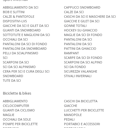
ABBIGLIAMENTO DA SCI
CAPPUCCI SNOWBOARD
BOB E SLITTINI
CALZE DA SCI
CALZE & PANTOFOLE
CASCHI DA SCI E MASCHERE DA SCI
DISPOSITIVI-LVS
GIACCHE E GILET DA SCI
GIACCHE DA SCI E GILET DA SCI
GONNE TOTALI
GUANTI DA SNOWBOARD
HOCKEY-SU-GHIACCIO
SOTTOTUTE E MAGLIONI DA SCI
MAGLIE DA SCI DI FONDO
OCCHIALI DA SCI
PANTALONI DA SCI
PANTALONI DA SCI DI FONDO
PANTALONI DA SCI
PANTALONI DA SNOWBOARD
PATTINI DA GHIACCIO
PELLI DA SCIALPINISMO
RAMPANT
SCI
SCARPE DA SCI DI FONDO
SCARPONI DA SCI
SCARPONI DA SCI ALPINO
SCI DA SCI ALPINISMO
SCI DA FONDO
CERA PER SCI E CURA DEGLI SCI
SICUREZZA VALANGHE
SNOWBOARD
STIVALI INVERNALI
TUTE DA SCI
Biciclette & bikes
ABBIGLIAMENTO
CASCHI DA BICICLETTA
CICLOCOMPUTER
GIACCHE
GUANTI DA CICLISMO
LUCCHETTI PER BICICLETTE
MAGLIE
MANOPOLE
OCCHIALI DA SOLE
PEDALI
POMPE PER BICICLETTE
PORTABICI E ACCESSORI