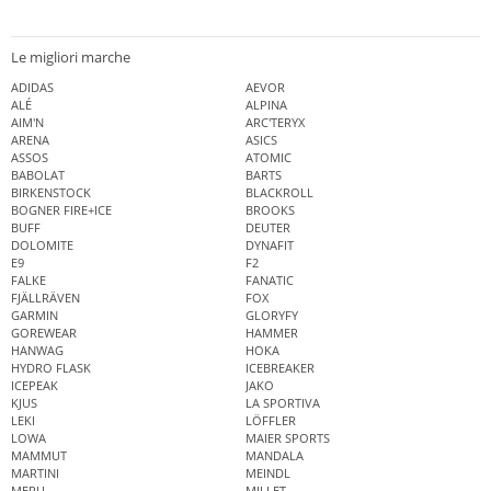
Le migliori marche
ADIDAS
AEVOR
ALÉ
ALPINA
AIM'N
ARC'TERYX
ARENA
ASICS
ASSOS
ATOMIC
BABOLAT
BARTS
BIRKENSTOCK
BLACKROLL
BOGNER FIRE+ICE
BROOKS
BUFF
DEUTER
DOLOMITE
DYNAFIT
E9
F2
FALKE
FANATIC
FJÄLLRÄVEN
FOX
GARMIN
GLORYFY
GOREWEAR
HAMMER
HANWAG
HOKA
HYDRO FLASK
ICEBREAKER
ICEPEAK
JAKO
KJUS
LA SPORTIVA
LEKI
LÖFFLER
LOWA
MAIER SPORTS
MAMMUT
MANDALA
MARTINI
MEINDL
MERU
MILLET