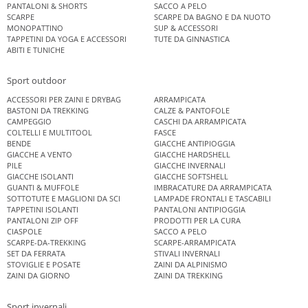
PANTALONI & SHORTS
SACCO A PELO
SCARPE
SCARPE DA BAGNO E DA NUOTO
MONOPATTINO
SUP & ACCESSORI
TAPPETINI DA YOGA E ACCESSORI
TUTE DA GINNASTICA
ABITI E TUNICHE
Sport outdoor
ACCESSORI PER ZAINI E DRYBAG
ARRAMPICATA
BASTONI DA TREKKING
CALZE & PANTOFOLE
CAMPEGGIO
CASCHI DA ARRAMPICATA
COLTELLI E MULTITOOL
FASCE
BENDE
GIACCHE ANTIPIOGGIA
GIACCHE A VENTO
GIACCHE HARDSHELL
PILE
GIACCHE INVERNALI
GIACCHE ISOLANTI
GIACCHE SOFTSHELL
GUANTI & MUFFOLE
IMBRACATURE DA ARRAMPICATA
SOTTOTUTE E MAGLIONI DA SCI
LAMPADE FRONTALI E TASCABILI
TAPPETINI ISOLANTI
PANTALONI ANTIPIOGGIA
PANTALONI ZIP OFF
PRODOTTI PER LA CURA
CIASPOLE
SACCO A PELO
SCARPE-DA-TREKKING
SCARPE-ARRAMPICATA
SET DA FERRATA
STIVALI INVERNALI
STOVIGLIE E POSATE
ZAINI DA ALPINISMO
ZAINI DA GIORNO
ZAINI DA TREKKING
Sport invernali