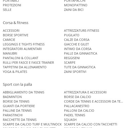
PORTABICI
PORTAPACCHI
PROTEZIONI
MONOPATTINO
SELLE
ZAINI DA BICI
Corsa & fitness
ACCESSORI
ATTREZZATURE-FITNESS
BORSE SPORTIVE
PUGILATO
CAMICIE
CALZE DA CORSA
LEGGINGS E TIGHTS FITNESS
GIACCHE E GILET
INTEGRATORI ALIMENTARI
INTIMO DA CORSA
MANUBRI
PALLE DA GINNASTICA
PANTALONI & COLLANT
REGGISENI
RULLI PER FASCE E FASCE TRAINER
SCARPE
TAPPETINI DA ALLENAMENTO
TUTE DA GINNASTICA
YOGA & PILATES
ZAINI SPORTIVI
Sport con la palla
ABBIGLIAMENTO DA TENNIS
ATTREZZATURA E ACCESSORI
BADMINTON
BORSE DA CALCIO
BORSE DA TENNIS
CORDE DA TENNIS E ACCESSORI DA TENNIS
GUANTI DA PORTIERE
PALLACANESTRO
PALLINE DA TENNIS
PALLONI DA CALCIO
PARASTINCHI
PADEL TENNIS
RACCHETTE DA TENNIS
SQUASH
SCARPE DA CALCIO TURF E MULTINOCK
SCARPE DA CALCIO CON TACCHETTI