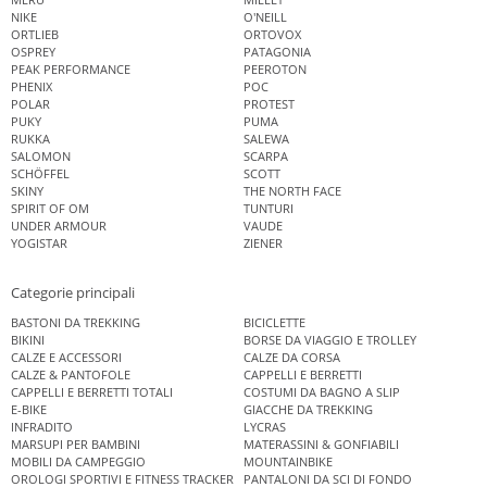
NIKE
O'NEILL
ORTLIEB
ORTOVOX
OSPREY
PATAGONIA
PEAK PERFORMANCE
PEEROTON
PHENIX
POC
POLAR
PROTEST
PUKY
PUMA
RUKKA
SALEWA
SALOMON
SCARPA
SCHÖFFEL
SCOTT
SKINY
THE NORTH FACE
SPIRIT OF OM
TUNTURI
UNDER ARMOUR
VAUDE
YOGISTAR
ZIENER
Categorie principali
BASTONI DA TREKKING
BICICLETTE
BIKINI
BORSE DA VIAGGIO E TROLLEY
CALZE E ACCESSORI
CALZE DA CORSA
CALZE & PANTOFOLE
CAPPELLI E BERRETTI
CAPPELLI E BERRETTI TOTALI
COSTUMI DA BAGNO A SLIP
E-BIKE
GIACCHE DA TREKKING
INFRADITO
LYCRAS
MARSUPI PER BAMBINI
MATERASSINI & GONFIABILI
MOBILI DA CAMPEGGIO
MOUNTAINBIKE
OROLOGI SPORTIVI E FITNESS TRACKER
PANTALONI DA SCI DI FONDO