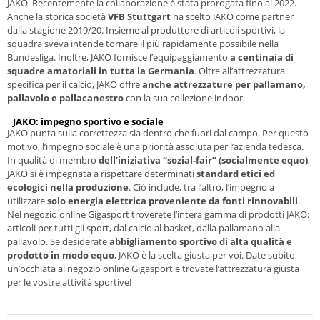
JAKO. Recentemente la collaborazione è stata prorogata fino al 2022.
Anche la storica società
VFB Stuttgart
ha scelto JAKO come partner
dalla stagione 2019/20. Insieme al produttore di articoli sportivi, la
squadra sveva intende tornare il più rapidamente possibile nella
Bundesliga. Inoltre, JAKO fornisce l’equipaggiamento
a centinaia di
squadre amatoriali in tutta la Germania
. Oltre all’attrezzatura
specifica per il calcio, JAKO offre
anche attrezzature per pallamano,
pallavolo e pallacanestro
con la sua collezione indoor.
JAKO: impegno sportivo e sociale
JAKO punta sulla correttezza sia dentro che fuori dal campo. Per questo
motivo, l’impegno sociale è una priorità assoluta per l’azienda tedesca.
In qualità di membro
dell’iniziativa “sozial-fair” (socialmente equo)
,
JAKO si è impegnata a rispettare determinati
standard etici ed
ecologici nella produzione
. Ciò include, tra l’altro, l’impegno a
utilizzare
solo energia elettrica proveniente da fonti rinnovabili
.
Nel negozio online Gigasport troverete l’intera gamma di prodotti JAKO:
articoli per tutti gli sport, dal calcio al basket, dalla pallamano alla
pallavolo. Se desiderate
abbigliamento sportivo di alta qualità e
prodotto in modo equo
, JAKO è la scelta giusta per voi. Date subito
un’occhiata al negozio online Gigasport e trovate l’attrezzatura giusta
per le vostre attività sportive!