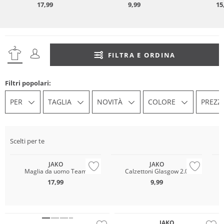
17,99
9,99
15
FILTRA E ORDINA
Filtri popolari:
PER
TAGLIA
NOVITÀ
COLORE
PREZZ
Scelti per te
So
JAKO
JAKO
Maglia da uomo Team
Calzettoni Glasgow 2.0
17,99
9,99
JAKO