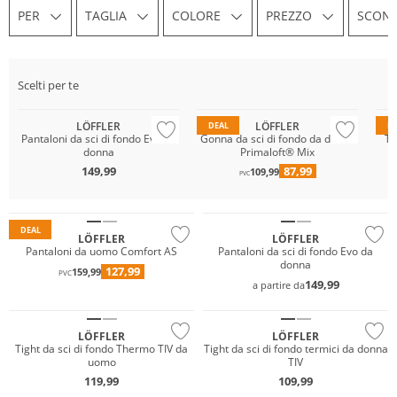
PER
TAGLIA
COLORE
PREZZO
SCON
Gigasafe
Gigasafe
Sostenibile
Sostenibile
So
Scelti per te
Taglie grandi
Primaloft®
GO
LÖFFLER
LÖFFLER
DEAL
D
Pantaloni da sci di fondo Evo da
Gonna da sci di fondo da donna
Ti
donna
Primaloft® Mix
Taglie grandi
149,99
87,99
109,99
Sostenibile
PVC
Sostenibile
Gigasafe
DEAL
LÖFFLER
LÖFFLER
Pantaloni da uomo Comfort AS
Pantaloni da sci di fondo Evo da
donna
127,99
159,99
PVC
149,99
a partire da
Sostenibile
LÖFFLER
LÖFFLER
Tight da sci di fondo Thermo TIV da
Tight da sci di fondo termici da donna
uomo
TIV
Taglie grandi
119,99
109,99
Sostenibile