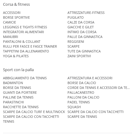
Corsa & fitness
ACCESSORI
ATTREZZATURE-FITNESS
BORSE SPORTIVE
PUGILATO
CAMICIE
CALZE DA CORSA
LEGGINGS E TIGHTS FITNESS
GIACCHE E GILET
INTEGRATORI ALIMENTARI
INTIMO DA CORSA
MANUBRI
PALLE DA GINNASTICA
PANTALONI & COLLANT
REGGISENI
RULLI PER FASCE E FASCE TRAINER
SCARPE
TAPPETINI DA ALLENAMENTO
TUTE DA GINNASTICA
YOGA & PILATES
ZAINI SPORTIVI
Sport con la palla
ABBIGLIAMENTO DA TENNIS
ATTREZZATURA E ACCESSORI
BADMINTON
BORSE DA CALCIO
BORSE DA TENNIS
CORDE DA TENNIS E ACCESSORI DA TENNIS
GUANTI DA PORTIERE
PALLACANESTRO
PALLINE DA TENNIS
PALLONI DA CALCIO
PARASTINCHI
PADEL TENNIS
RACCHETTE DA TENNIS
SQUASH
SCARPE DA CALCIO TURF E MULTINOCK
SCARPE DA CALCIO CON TACCHETTI
SCARPE DA CALCIO CON TACCHETTI
SCARPE DA TENNIS
TENNIS