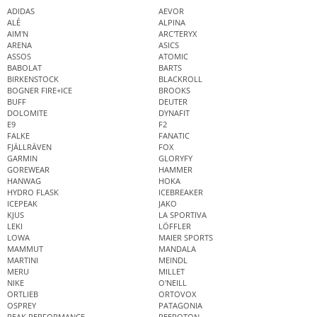
ADIDAS
AEVOR
ALÉ
ALPINA
AIM'N
ARC'TERYX
ARENA
ASICS
ASSOS
ATOMIC
BABOLAT
BARTS
BIRKENSTOCK
BLACKROLL
BOGNER FIRE+ICE
BROOKS
BUFF
DEUTER
DOLOMITE
DYNAFIT
E9
F2
FALKE
FANATIC
FJÄLLRÄVEN
FOX
GARMIN
GLORYFY
GOREWEAR
HAMMER
HANWAG
HOKA
HYDRO FLASK
ICEBREAKER
ICEPEAK
JAKO
KJUS
LA SPORTIVA
LEKI
LÖFFLER
LOWA
MAIER SPORTS
MAMMUT
MANDALA
MARTINI
MEINDL
MERU
MILLET
NIKE
O'NEILL
ORTLIEB
ORTOVOX
OSPREY
PATAGONIA
PEAK PERFORMANCE
PEEROTON