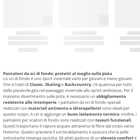
Pantaloni da sci di fondo: protetti al meglio sulla pista
Lo sci di fondo è uno sport invernale vario per giovani e meno giovani.
Che si tratti di
Classic
,
Skating
o
Backcountry
, c’è qualcosa per tutti,
dalla piacevole gita nel paesaggio invernale allo sprint ambizioso. Per il
massimo divertimento sulle piste, è necessario un
abbigliamento
resistente alle intemperie
. I pantaloni da sci di fondo speciali
realizzati con
materiali antivento e idrorepellenti
sono ideali per
questo scopo. A ciò si aggiunge un
buon isolamento termico
. Inoltre, i
pantaloni per sciatori di fondo sono realizzati con
tessuti funzionali
.
Questi trasportano il vapore acqueo attraverso le fibre dal corpo verso
l’esterno. Questo previene il surriscaldamento e assicura che la pelle
sottostante rimanga asciutta. Gli atleti godono di un
elevato comfort
e