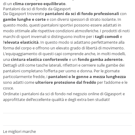
di un
clima corporeo equilibrato
.
Pantaloni da sci di fondo da Gigasport
Da Gigasport troverete
pantaloni da sci di fondo professionali
con
gambe lunghe e corte
e con diversi spessori di strato isolante. In
questo modo, questi pantaloni sportivi possono essere adattati in
modo ottimale alle rispettive condizioni atmosferiche. I prodotti di noti
marchi di sport invernali si distinguono inoltre per i
tagli comodi
e
l’
elevata elasticità
. In questo modo si adattano perfettamente alla
forma del corpo e offrono un elevato grado di libertà di movimento.
L’equipaggiamento di questi capi comprende anche, in molti modelli,
una
cintura elastica confortevole
e un
fondo gamba aderente
.
Dettagli utili come tasche laterali, riflettori e cerniere sulle gambe dei
pantaloni completano l’offerta per uomo e donna. Per le giornate
particolarmente fredde, i
pantaloni o le gonne a mezza lunghezza
sono adatti come
ulteriore protezione dal freddo
per l’addome e le
cosce.
Ordinate i pantaloni da sci di fondo nel negozio online di Gigasport e
approfittate dell’eccellente qualità e degli extra ben studiati!
Le migliori marche