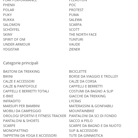
PHENIX
POC
POLAR
PROTEST
PUKY
PUMA
RUKKA
SALEWA
SALOMON
SCARPA
SCHÖFFEL
SCOTT
SKINY
THE NORTH FACE
SPIRIT OF OM
TUNTURI
UNDER ARMOUR
VAUDE
YOGISTAR
ZIENER
Categorie principali
BASTONI DA TREKKING
BICICLETTE
BIKINI
BORSE DA VIAGGIO E TROLLEY
CALZE E ACCESSORI
CALZE DA CORSA
CALZE & PANTOFOLE
CAPPELLI E BERRETTI
CAPPELLI E BERRETTI TOTALI
COSTUMI DA BAGNO A SLIP
E-BIKE
GIACCHE DA TREKKING
INFRADITO
LYCRAS
MARSUPI PER BAMBINI
MATERASSINI & GONFIABILI
MOBILI DA CAMPEGGIO
MOUNTAINBIKE
OROLOGI SPORTIVI E FITNESS TRACKER
PANTALONI DA SCI DI FONDO
PANTALONI & SHORTS
SACCO A PELO
SCARPE
SCARPE DA BAGNO E DA NUOTO
MONOPATTINO
SUP & ACCESSORI
TAPPETINI DA YOGA E ACCESSORI
TUTE DA GINNASTICA