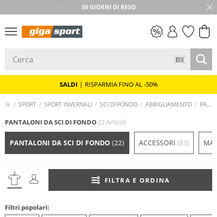
30 GIORNI DI RESO
SALDI
SALDI
|
RISPARMIA FINO AL -50%
SPORT
SPORT INVERNALI
SCI DI FONDO
ABBIGLIAMENTO
PANTALONI DA SCI DI FONDO
PANTALONI DA SCI DI FONDO
22 Articoli
PANTALONI DA SCI DI FONDO
(22)
ACCESSORI
(83)
MAG
FILTRA E ORDINA
Filtri popolari: