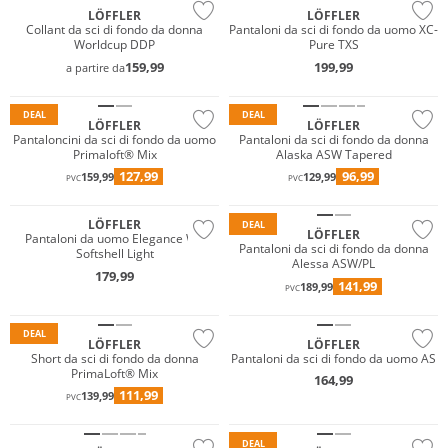
LÖFFLER
LÖFFLER
Taglie grandi
Collant da sci di fondo da donna
Pantaloni da sci di fondo da uomo XC-
Worldcup DDP
Pure TXS
Primaloft®
159,99
199,99
a partire da
Sostenibile
Sostenibile
DEAL
DEAL
LÖFFLER
LÖFFLER
Taglie grandi
Pantaloncini da sci di fondo da uomo
Pantaloni da sci di fondo da donna
Primaloft® Mix
Alaska ASW Tapered
Sostenibile
127,99
96,99
159,99
129,99
PVC
PVC
Gigasafe
Sostenibile
LÖFFLER
DEAL
LÖFFLER
Pantaloni da uomo Elegance WS
Primaloft®
Taglie grandi
Pantaloni da sci di fondo da donna
Softshell Light
Alessa ASW/PL
Sostenibile
Sostenibile
179,99
141,99
189,99
PVC
Gigasafe
Gigasafe
DEAL
LÖFFLER
LÖFFLER
Short da sci di fondo da donna
Pantaloni da sci di fondo da uomo AS
PrimaLoft® Mix
164,99
GORE-TEX
Sostenibile
111,99
139,99
PVC
Sostenibile
Gigasafe
DEAL