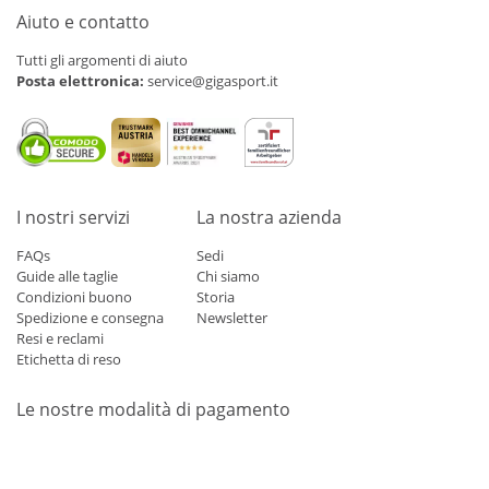
Aiuto e contatto
Tutti gli argomenti di aiuto
Posta elettronica:
service@gigasport.it
I nostri servizi
La nostra azienda
FAQs
Sedi
Guide alle taglie
Chi siamo
Condizioni buono
Storia
Spedizione e consegna
Newsletter
Resi e reclami
Etichetta di reso
Le nostre modalità di pagamento
Mastercard
Visa
Diners
Applepay
Amazon
Paypal
Klarn