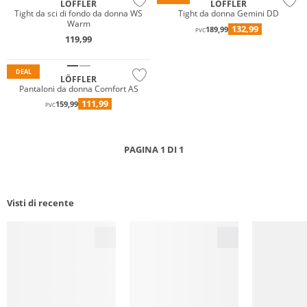
LÖFFLER
LÖFFLER
Tight da sci di fondo da donna WS
Tight da donna Gemini DD
Warm
132,99
189,99
PVC
119,99
Sostenibile
DEAL
LÖFFLER
Pantaloni da donna Comfort AS
111,99
159,99
PVC
PAGINA 1 DI 1
Visti di recente