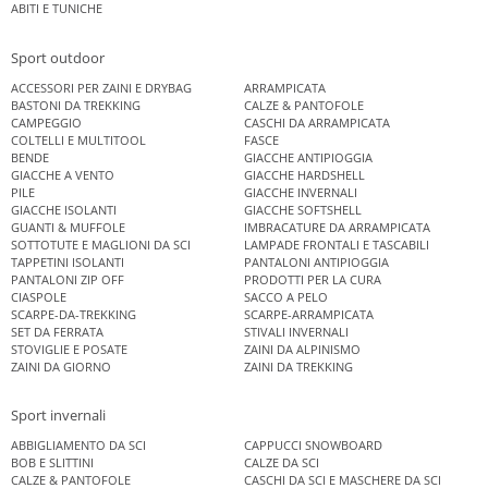
ABITI E TUNICHE
Sport outdoor
ACCESSORI PER ZAINI E DRYBAG
ARRAMPICATA
BASTONI DA TREKKING
CALZE & PANTOFOLE
CAMPEGGIO
CASCHI DA ARRAMPICATA
COLTELLI E MULTITOOL
FASCE
BENDE
GIACCHE ANTIPIOGGIA
GIACCHE A VENTO
GIACCHE HARDSHELL
PILE
GIACCHE INVERNALI
GIACCHE ISOLANTI
GIACCHE SOFTSHELL
GUANTI & MUFFOLE
IMBRACATURE DA ARRAMPICATA
SOTTOTUTE E MAGLIONI DA SCI
LAMPADE FRONTALI E TASCABILI
TAPPETINI ISOLANTI
PANTALONI ANTIPIOGGIA
PANTALONI ZIP OFF
PRODOTTI PER LA CURA
CIASPOLE
SACCO A PELO
SCARPE-DA-TREKKING
SCARPE-ARRAMPICATA
SET DA FERRATA
STIVALI INVERNALI
STOVIGLIE E POSATE
ZAINI DA ALPINISMO
ZAINI DA GIORNO
ZAINI DA TREKKING
Sport invernali
ABBIGLIAMENTO DA SCI
CAPPUCCI SNOWBOARD
BOB E SLITTINI
CALZE DA SCI
CALZE & PANTOFOLE
CASCHI DA SCI E MASCHERE DA SCI