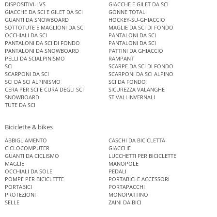
DISPOSITIVI-LVS
GIACCHE E GILET DA SCI
GIACCHE DA SCI E GILET DA SCI
GONNE TOTALI
GUANTI DA SNOWBOARD
HOCKEY-SU-GHIACCIO
SOTTOTUTE E MAGLIONI DA SCI
MAGLIE DA SCI DI FONDO
OCCHIALI DA SCI
PANTALONI DA SCI
PANTALONI DA SCI DI FONDO
PANTALONI DA SCI
PANTALONI DA SNOWBOARD
PATTINI DA GHIACCIO
PELLI DA SCIALPINISMO
RAMPANT
SCI
SCARPE DA SCI DI FONDO
SCARPONI DA SCI
SCARPONI DA SCI ALPINO
SCI DA SCI ALPINISMO
SCI DA FONDO
CERA PER SCI E CURA DEGLI SCI
SICUREZZA VALANGHE
SNOWBOARD
STIVALI INVERNALI
TUTE DA SCI
Biciclette & bikes
ABBIGLIAMENTO
CASCHI DA BICICLETTA
CICLOCOMPUTER
GIACCHE
GUANTI DA CICLISMO
LUCCHETTI PER BICICLETTE
MAGLIE
MANOPOLE
OCCHIALI DA SOLE
PEDALI
POMPE PER BICICLETTE
PORTABICI E ACCESSORI
PORTABICI
PORTAPACCHI
PROTEZIONI
MONOPATTINO
SELLE
ZAINI DA BICI