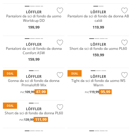
LÖFFLER
LÖFFLER
Pantaloni da sci di fondo da uomo
Pantaloni da sci di fondo da donna AB
Worldcup DD
caldi
Taglie grandi
199,99
119,99
Sostenibile
LÖFFLER
LÖFFLER
Primaloft®
Pantaloni da sci di fondo da donna
Short da sci di fondo da uomo PL60
Comfort ASW
159,99
Sostenibile
GORE-TEX
159,99
Gigasafe
Sostenibile
DEAL
DEAL
LÖFFLER
LÖFFLER
Gonna da sci di fondo da donna
Tight da sci di fondo da uomo WS
Primaloft® Mix
Warm
Primaloft®
87,99
95,99
109,99
119,99
PVC
PVC
Sostenibile
DEAL
LÖFFLER
Short da sci di fondo da donna PL60
111,99
139,99
PVC
Sostenibile
Sostenibile