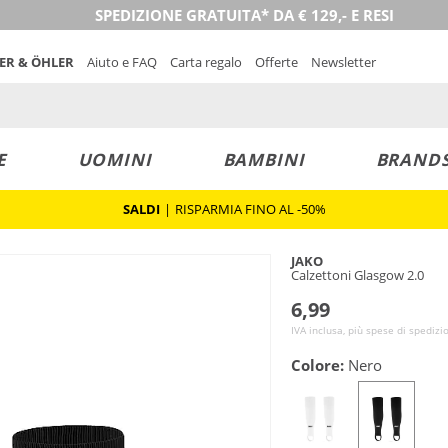
SPEDIZIONE GRATUITA* DA € 129,- E RESI
NER & ÖHLER
Aiuto e FAQ
Carta regalo
Offerte
Newsletter
E
UOMINI
BAMBINI
BRAND
SALDI
|
RISPARMIA FINO AL -50%
JAKO
Calzettoni Glasgow 2.0
6,99
IVA inclusa, più spese di spedizi
Colore:
Nero