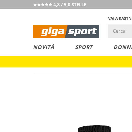
★★★★★ 4,8 / 5,0 STELLE
VAI A KAST
PREZZO &
SALDI
NOVITÁ
SPORT
DONN
VALORE