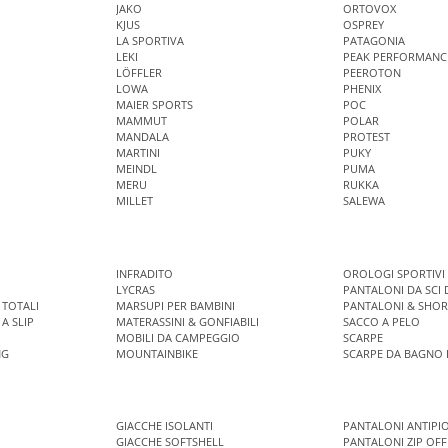
JAKO
ORTOVOX
KJUS
OSPREY
LA SPORTIVA
PATAGONIA
LEKI
PEAK PERFORMANC
LÖFFLER
PEEROTON
LOWA
PHENIX
MAIER SPORTS
POC
MAMMUT
POLAR
MANDALA
PROTEST
MARTINI
PUKY
MEINDL
PUMA
MERU
RUKKA
MILLET
SALEWA
E
INFRADITO
OROLOGI SPORTIVI 
LYCRAS
PANTALONI DA SCI 
 TOTALI
MARSUPI PER BAMBINI
PANTALONI & SHOR
A SLIP
MATERASSINI & GONFIABILI
SACCO A PELO
MOBILI DA CAMPEGGIO
SCARPE
NG
MOUNTAINBIKE
SCARPE DA BAGNO 
GIACCHE ISOLANTI
PANTALONI ANTIPI
GIACCHE SOFTSHELL
PANTALONI ZIP OFF