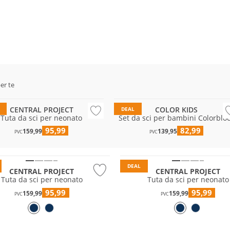
nibile
Sostenibile
per te
tente all'acqua
Resistente all'acqua
CENTRAL PROJECT
COLOR KIDS
DEAL
Tuta da sci per neonato
Set da sci per bambini Colorblo
95,99
82,99
nte all'acqua
159,99
Resistente all'acqua
139,95
PVC
PVC
bile
Sostenibile
DEAL
CENTRAL PROJECT
CENTRAL PROJECT
Tuta da sci per neonato
Tuta da sci per neonato
95,99
95,99
159,99
159,99
PVC
PVC
nte all'acqua
bile