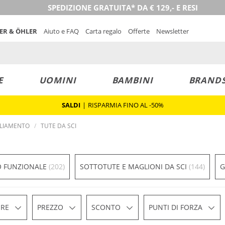
SPEDIZIONE GRATUITA* DA € 129,- E RESI
NER & ÖHLER
Aiuto e FAQ
Carta regalo
Offerte
Newsletter
E
UOMINI
BAMBINI
BRAND
SALDI
|
RISPARMIA FINO AL -50%
LIAMENTO
TUTE DA SCI
O FUNZIONALE
(202)
SOTTOTUTE E MAGLIONI DA SCI
(144)
G
RE
PREZZO
SCONTO
PUNTI DI FORZA