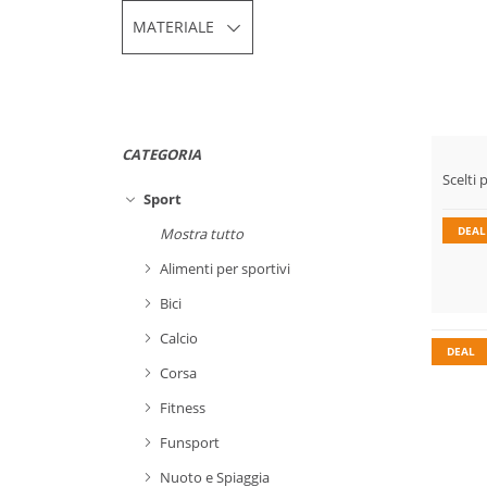
MATERIALE
CATEGORIA
Soste
Scelti 
Resis
Sport
DEAL
Mostra tutto
Alimenti per sportivi
Resiste
Bici
Sosteni
Calcio
DEAL
Corsa
Fitness
Resiste
Funsport
Sosteni
Nuoto e Spiaggia