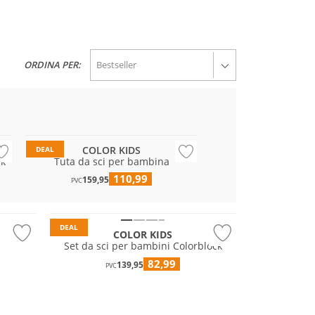
ORDINA PER:
Sostenibile
Resistente all'acqua
COLOR KIDS
DEAL
ck
Tuta da sci per bambina
110,99
Resistente all'acqua
159,95
PVC
Sostenibile
DEAL
COLOR KIDS
Set da sci per bambini Colorblock
82,99
139,95
PVC