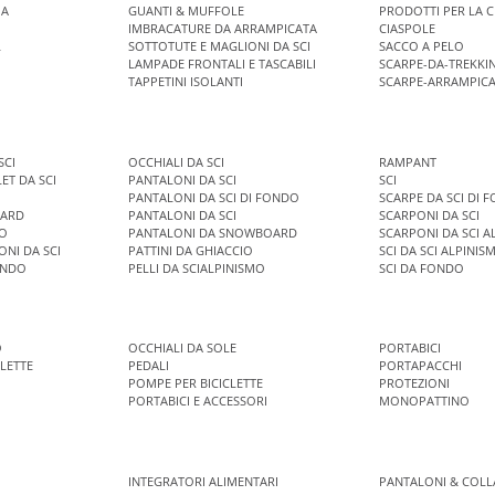
IA
GUANTI & MUFFOLE
PRODOTTI PER LA 
IMBRACATURE DA ARRAMPICATA
CIASPOLE
L
SOTTOTUTE E MAGLIONI DA SCI
SACCO A PELO
LAMPADE FRONTALI E TASCABILI
SCARPE-DA-TREKKI
TAPPETINI ISOLANTI
SCARPE-ARRAMPIC
SCI
OCCHIALI DA SCI
RAMPANT
LET DA SCI
PANTALONI DA SCI
SCI
PANTALONI DA SCI DI FONDO
SCARPE DA SCI DI 
OARD
PANTALONI DA SCI
SCARPONI DA SCI
IO
PANTALONI DA SNOWBOARD
SCARPONI DA SCI A
ONI DA SCI
PATTINI DA GHIACCIO
SCI DA SCI ALPINIS
ONDO
PELLI DA SCIALPINISMO
SCI DA FONDO
O
OCCHIALI DA SOLE
PORTABICI
CLETTE
PEDALI
PORTAPACCHI
POMPE PER BICICLETTE
PROTEZIONI
PORTABICI E ACCESSORI
MONOPATTINO
INTEGRATORI ALIMENTARI
PANTALONI & COLL