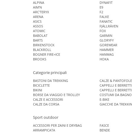
ALPINA
DYNAFIT
AIM'N
E9
ARC'TERYX
F2
ARENA
FALKE
ASICS
FANATIC
ASSOS
FJÄLLRÄVEN
ATOMIC
FOX
BABOLAT
GARMIN
BARTS
GLORYFY
BIRKENSTOCK
GOREWEAR
BLACKROLL
HAMMER
BOGNER FIRE+ICE
HANWAG
BROOKS
HOKA
Categorie principali
BASTONI DA TREKKING
CALZE & PANTOFOL
BICICLETTE
CAPPELLI E BERRETTI
BIKINI
CAPPELLI E BERRETTI
BORSE DA VIAGGIO E TROLLEY
COSTUMI DA BAGNO 
CALZE E ACCESSORI
E-BIKE
CALZE DA CORSA
GIACCHE DA TREKKI
Sport outdoor
ACCESSORI PER ZAINI E DRYBAG
FASCE
ARRAMPICATA
BENDE