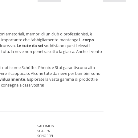
ori amatoriali, membri di un club o professionisti, è
 è importante che l’abbigliamento mantenga
il corpo
sicurezza.
Le tute da sci
soddisfano questi elevati
 tuta, la neve non penetra sotto la giacca. Anche il vento
i noti come Schöffel, Phenix e Stuf garantiscono alta
vere il cappuccio. Alcune tute da neve per bambini sono
dividualmente
. Esplorate la vasta gamma di prodotti e
a consegna a casa vostra!
SALOMON
SCARPA
SCHÖFFEL