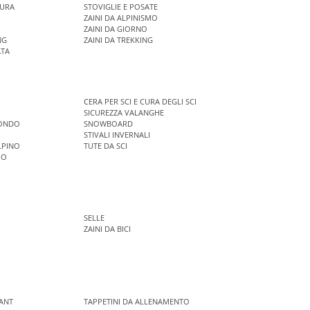
CURA
STOVIGLIE E POSATE
ZAINI DA ALPINISMO
ZAINI DA GIORNO
NG
ZAINI DA TREKKING
ATA
CERA PER SCI E CURA DEGLI SCI
SICUREZZA VALANGHE
FONDO
SNOWBOARD
STIVALI INVERNALI
LPINO
TUTE DA SCI
MO
SELLE
ZAINI DA BICI
ANT
TAPPETINI DA ALLENAMENTO