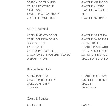
BASTONI DA TREKKING
GIACCHE ANTIPIOGG
CALZE & PANTOFOLE
GIACCHE A VENTO
CAMPEGGIO
GIACCHE HARDSHEL
CASCHI DA ARRAMPICATA
PILE
COLTELLI E MULTITOOL
GIACCHE INVERNALI
Sport invernali
ABBIGLIAMENTO DA SCI
GIACCHE E GILET DA 
CAPPUCCI SNOWBOARD
GIACCHE DA SCI E GI
BOB E SLITTINI
GONNE TOTALI
CALZE DA SCI
GUANTI DA SNOWB
CALZE & PANTOFOLE
HOCKEY-SU-GHIACC
CASCHI DA SCI E MASCHERE DA SCI
SOTTOTUTE E MAGLI
DISPOSITIVI-LVS
MAGLIE DA SCI DI F
Biciclette & bikes
ABBIGLIAMENTO
GUANTI DA CICLISM
CASCHI DA BICICLETTA
LUCCHETTI PER BICI
CICLOCOMPUTER
MAGLIE
GIACCHE
MANOPOLE
Corsa & fitness
ACCESSORI
CAMICIE