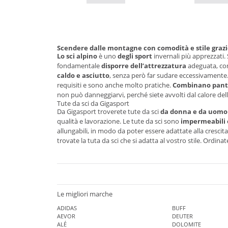
Scendere dalle montagne con comodità e stile grazie
Lo sci alpino
è uno
degli sport
invernali più apprezzati. 
fondamentale
disporre dell’attrezzatura
adeguata, c
caldo e asciutto
, senza però far sudare eccessivamente. 
requisiti e sono anche molto pratiche.
Combinano panta
non può danneggiarvi, perché siete avvolti dal calore della
Tute da sci da Gigasport
Da Gigasport troverete tute da sci
da donna e da uomo
qualità e lavorazione. Le tute da sci sono
impermeabili 
allungabili, in modo da poter essere adattate alla crescita.
trovate la tuta da sci che si adatta al vostro stile. Ordi
Le migliori marche
ADIDAS
BUFF
AEVOR
DEUTER
ALÉ
DOLOMITE