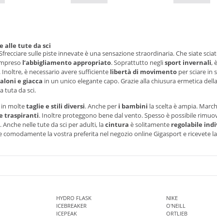
 alle tute da sci
Sfrecciare sulle piste innevate è una sensazione straordinaria. Che siate sciat
ompreso
l’abbigliamento appropriato
. Soprattutto negli
sport invernali
,
Inoltre, è necessario avere sufficiente
libertà di movimento
per sciare in 
loni e giacca
in un unico elegante capo. Grazie alla chiusura ermetica della
 tuta da sci.
in molte
taglie e stili diversi
. Anche per
i bambini
la scelta è ampia. March
e traspiranti
. Inoltre proteggono bene dal vento. Spesso è possibile rimuo
 Anche nelle tute da sci per adulti, la
cintura
è solitamente
regolabile in
nate comodamente la vostra preferita nel negozio online Gigasport e ricevete l
HYDRO FLASK
NIKE
ICEBREAKER
O'NEILL
ICEPEAK
ORTLIEB