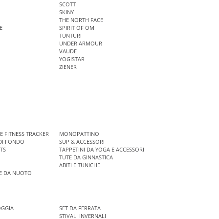
SCOTT
SKINY
THE NORTH FACE
E
SPIRIT OF OM
TUNTURI
UNDER ARMOUR
VAUDE
YOGISTAR
ZIENER
E FITNESS TRACKER
MONOPATTINO
DI FONDO
SUP & ACCESSORI
TS
TAPPETINI DA YOGA E ACCESSORI
TUTE DA GINNASTICA
ABITI E TUNICHE
E DA NUOTO
OGGIA
SET DA FERRATA
STIVALI INVERNALI