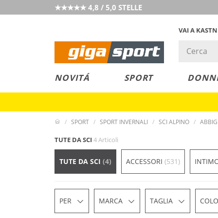
★★★★★ 4,8 / 5,0 STELLE
VAI A KAST
PREZZO &
SALDI
NOVITÁ
SPORT
DONN
VALORE
SPORT
SPORT INVERNALI
SCI ALPINO
ABBIG
TUTE DA SCI
4 Articoli
TUTE DA SCI
(4)
ACCESSORI
(531)
INTIM
PER
MARCA
TAGLIA
COLO