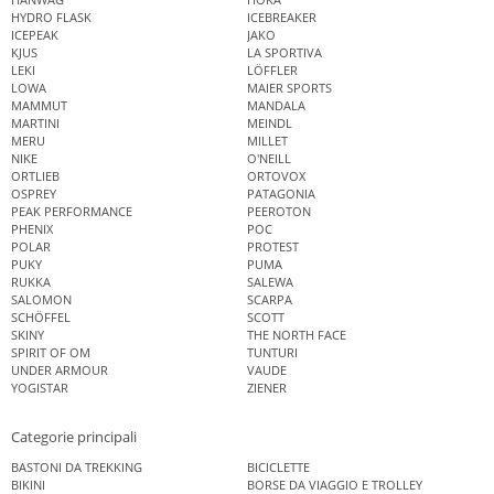
HYDRO FLASK
ICEBREAKER
ICEPEAK
JAKO
KJUS
LA SPORTIVA
LEKI
LÖFFLER
LOWA
MAIER SPORTS
MAMMUT
MANDALA
MARTINI
MEINDL
MERU
MILLET
NIKE
O'NEILL
ORTLIEB
ORTOVOX
OSPREY
PATAGONIA
PEAK PERFORMANCE
PEEROTON
PHENIX
POC
POLAR
PROTEST
PUKY
PUMA
RUKKA
SALEWA
SALOMON
SCARPA
SCHÖFFEL
SCOTT
SKINY
THE NORTH FACE
SPIRIT OF OM
TUNTURI
UNDER ARMOUR
VAUDE
YOGISTAR
ZIENER
Categorie principali
BASTONI DA TREKKING
BICICLETTE
BIKINI
BORSE DA VIAGGIO E TROLLEY