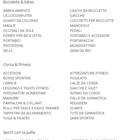
Biciclette & bikes
ABBIGLIAMENTO
CASCHI DA BICICLETTA
CICLOCOMPUTER
GIACCHE
GUANTI DA CICLISMO
LUCCHETTI PER BICICLETTE
MAGLIE
MANOPOLE
OCCHIALI DA SOLE
PEDALI
POMPE PER BICICLETTE
PORTABICI E ACCESSORI
PORTABICI
PORTAPACCHI
PROTEZIONI
MONOPATTINO
SELLE
ZAINI DA BICI
Corsa & fitness
ACCESSORI
ATTREZZATURE-FITNESS
BORSE SPORTIVE
PUGILATO
CAMICIE
CALZE DA CORSA
LEGGINGS E TIGHTS FITNESS
GIACCHE E GILET
INTEGRATORI ALIMENTARI
INTIMO DA CORSA
MANUBRI
PALLE DA GINNASTICA
PANTALONI & COLLANT
REGGISENI
RULLI PER FASCE E FASCE TRAINER
SCARPE
TAPPETINI DA ALLENAMENTO
TUTE DA GINNASTICA
YOGA & PILATES
ZAINI SPORTIVI
Sport con la palla