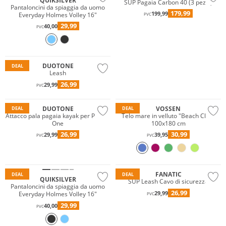
QUIKSILVER
SUP Pagaia Carbon 40 (3 pezzi)
Pantaloncini da spiaggia da uomo
179,99
199,99
Everyday Holmes Volley 16"
PVC
29,99
40,00
PVC
DUOTONE
DEAL
Leash
Noi ♡ Austria
26,99
29,99
PVC
Sostenibile
DUOTONE
VOSSEN
DEAL
DEAL
Attacco pala pagaia kayak per Paddle
Telo mare in velluto "Beach Club"
One
100x180 cm
26,99
30,99
29,99
39,95
PVC
PVC
Prezzo & Valore
Sostenibile
Gigasafe
FANATIC
DEAL
DEAL
QUIKSILVER
SUP Leash Cavo di sicurezza
Pantaloncini da spiaggia da uomo
26,99
29,99
Everyday Holmes Volley 16"
PVC
29,99
40,00
PVC