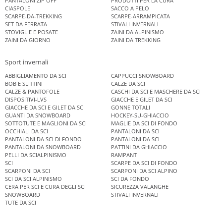
PANTALONI ZIP OFF
PRODOTTI PER LA CURA
CIASPOLE
SACCO A PELO
SCARPE-DA-TREKKING
SCARPE-ARRAMPICATA
SET DA FERRATA
STIVALI INVERNALI
STOVIGLIE E POSATE
ZAINI DA ALPINISMO
ZAINI DA GIORNO
ZAINI DA TREKKING
Sport invernali
ABBIGLIAMENTO DA SCI
CAPPUCCI SNOWBOARD
BOB E SLITTINI
CALZE DA SCI
CALZE & PANTOFOLE
CASCHI DA SCI E MASCHERE DA SCI
DISPOSITIVI-LVS
GIACCHE E GILET DA SCI
GIACCHE DA SCI E GILET DA SCI
GONNE TOTALI
GUANTI DA SNOWBOARD
HOCKEY-SU-GHIACCIO
SOTTOTUTE E MAGLIONI DA SCI
MAGLIE DA SCI DI FONDO
OCCHIALI DA SCI
PANTALONI DA SCI
PANTALONI DA SCI DI FONDO
PANTALONI DA SCI
PANTALONI DA SNOWBOARD
PATTINI DA GHIACCIO
PELLI DA SCIALPINISMO
RAMPANT
SCI
SCARPE DA SCI DI FONDO
SCARPONI DA SCI
SCARPONI DA SCI ALPINO
SCI DA SCI ALPINISMO
SCI DA FONDO
CERA PER SCI E CURA DEGLI SCI
SICUREZZA VALANGHE
SNOWBOARD
STIVALI INVERNALI
TUTE DA SCI