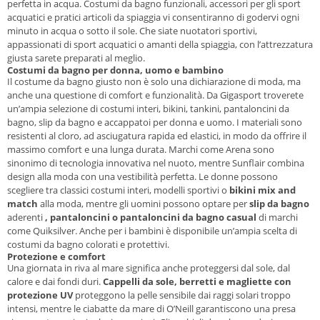
perfetta in acqua. Costumi da bagno funzionali, accessori per gli sport
acquatici e pratici articoli da spiaggia vi consentiranno di godervi ogni
minuto in acqua o sotto il sole. Che siate nuotatori sportivi,
appassionati di sport acquatici o amanti della spiaggia, con l’attrezzatura
giusta sarete preparati al meglio.
Costumi da bagno per donna, uomo e bambino
Il costume da bagno giusto non è solo una dichiarazione di moda, ma
anche una questione di comfort e funzionalità. Da Gigasport troverete
un’ampia selezione di costumi interi, bikini, tankini, pantaloncini da
bagno, slip da bagno e accappatoi per donna e uomo. I materiali sono
resistenti al cloro, ad asciugatura rapida ed elastici, in modo da offrire il
massimo comfort e una lunga durata. Marchi come Arena sono
sinonimo di tecnologia innovativa nel nuoto, mentre Sunflair combina
design alla moda con una vestibilità perfetta. Le donne possono
scegliere tra classici costumi interi, modelli sportivi o
bikini mix and
match
alla moda, mentre gli uomini possono optare per
slip da bagno
aderenti
, pantaloncini o pantaloncini da bagno casual
di marchi
come Quiksilver. Anche per i bambini è disponibile un’ampia scelta di
costumi da bagno colorati e protettivi.
Protezione e comfort
Una giornata in riva al mare significa anche proteggersi dal sole, dal
calore e dai fondi duri.
Cappelli da sole, berretti e magliette con
protezione UV
proteggono la pelle sensibile dai raggi solari troppo
intensi, mentre le ciabatte da mare di O’Neill garantiscono una presa