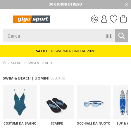
★★★★★ 4,8 / 5,0 STELLE
30 GIORNI DI RESO
SALDI
SALDI
|
RISPARMIA FINO AL -50%
SPORT
SWIM & BEACH
SWIM & BEACH | UOMINI
50 Articoli
COSTUMI DA BAGNO
SCARPE
OCCHIALI DA NUOTO
SUP & A