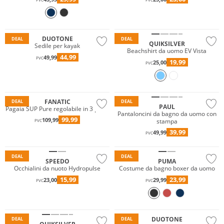
PVC
PVC
Prezzo & Valore
DUOTONE
DEAL
DEAL
QUIKSILVER
Sedile per kayak
Beachshirt da uomo EV Vista
44,99
49,99
PVC
19,99
25,00
PVC
Sostenibile
FANATIC
DEAL
DEAL
PAUL
Pagaia SUP Pure regolabile in 3 pezzi
Pantaloncini da bagno da uomo con
99,99
109,99
stampa
PVC
39,99
49,99
PVC
Sostenibile
DEAL
DEAL
SPEEDO
PUMA
Occhialini da nuoto Hydropulse
Costume da bagno boxer da uomo
15,99
23,99
23,00
29,99
PVC
PVC
Prezzo & Valore
Sostenibile
DUOTONE
DEAL
DEAL