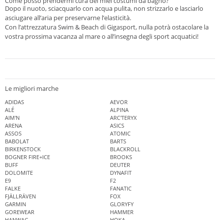
Come posso prendermi cura dei miei costumi da bagno?
Dopo il nuoto, sciacquarlo con acqua pulita, non strizzarlo e lasciarlo
asciugare all’aria per preservarne l’elasticità.
Con l’attrezzatura Swim & Beach di Gigasport, nulla potrà ostacolare la
vostra prossima vacanza al mare o all’insegna degli sport acquatici!
Le migliori marche
ADIDAS
AEVOR
ALÉ
ALPINA
AIM'N
ARC'TERYX
ARENA
ASICS
ASSOS
ATOMIC
BABOLAT
BARTS
BIRKENSTOCK
BLACKROLL
BOGNER FIRE+ICE
BROOKS
BUFF
DEUTER
DOLOMITE
DYNAFIT
E9
F2
FALKE
FANATIC
FJÄLLRÄVEN
FOX
GARMIN
GLORYFY
GOREWEAR
HAMMER
HANWAG
HOKA