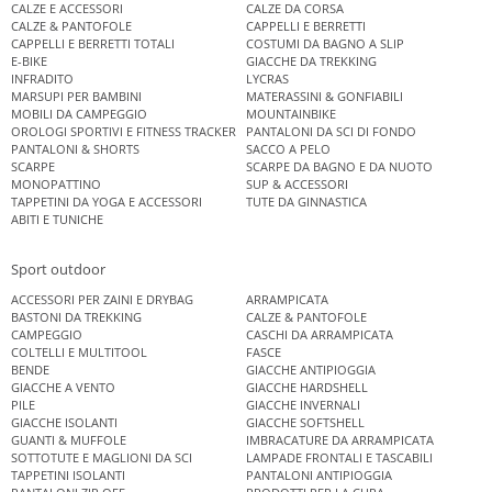
CALZE E ACCESSORI
CALZE DA CORSA
CALZE & PANTOFOLE
CAPPELLI E BERRETTI
CAPPELLI E BERRETTI TOTALI
COSTUMI DA BAGNO A SLIP
E-BIKE
GIACCHE DA TREKKING
INFRADITO
LYCRAS
MARSUPI PER BAMBINI
MATERASSINI & GONFIABILI
MOBILI DA CAMPEGGIO
MOUNTAINBIKE
OROLOGI SPORTIVI E FITNESS TRACKER
PANTALONI DA SCI DI FONDO
PANTALONI & SHORTS
SACCO A PELO
SCARPE
SCARPE DA BAGNO E DA NUOTO
MONOPATTINO
SUP & ACCESSORI
TAPPETINI DA YOGA E ACCESSORI
TUTE DA GINNASTICA
ABITI E TUNICHE
Sport outdoor
ACCESSORI PER ZAINI E DRYBAG
ARRAMPICATA
BASTONI DA TREKKING
CALZE & PANTOFOLE
CAMPEGGIO
CASCHI DA ARRAMPICATA
COLTELLI E MULTITOOL
FASCE
BENDE
GIACCHE ANTIPIOGGIA
GIACCHE A VENTO
GIACCHE HARDSHELL
PILE
GIACCHE INVERNALI
GIACCHE ISOLANTI
GIACCHE SOFTSHELL
GUANTI & MUFFOLE
IMBRACATURE DA ARRAMPICATA
SOTTOTUTE E MAGLIONI DA SCI
LAMPADE FRONTALI E TASCABILI
TAPPETINI ISOLANTI
PANTALONI ANTIPIOGGIA