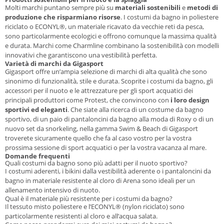
Molti marchi puntano sempre più su
materiali sostenibili
e
metodi di
produzione che risparmiano risorse
. I costumi da bagno in poliestere
riciclato o ECONYL®, un materiale ricavato da vecchie reti da pesca,
sono particolarmente ecologici e offrono comunque la massima qualità
e durata. Marchi come Charmline combinano la sostenibilità con modelli
innovativi che garantiscono una vestibilità perfetta.
Varietà di marchi da Gigasport
Gigasport offre un’ampia selezione di marchi di alta qualità che sono
sinonimo di funzionalità, stile e durata. Scoprite i costumi da bagno, gli
accessori per il nuoto e le attrezzature per gli sport acquatici dei
principali produttori come Protest, che convincono con
i loro design
sportivi ed eleganti
. Che siate alla ricerca di un costume da bagno
sportivo, di un paio di pantaloncini da bagno alla moda di Roxy o di un
nuovo set da snorkeling, nella gamma Swim & Beach di Gigasport
troverete sicuramente quello che fa al caso vostro per la vostra
prossima sessione di sport acquatici o per la vostra vacanza al mare.
Domande frequenti
Quali costumi da bagno sono più adatti per il nuoto sportivo?
I costumi aderenti, i bikini dalla vestibilità aderente o i pantaloncini da
bagno in materiale resistente al cloro di Arena sono ideali per un
allenamento intensivo di nuoto.
Qual è il materiale più resistente per i costumi da bagno?
Il tessuto misto poliestere e l’ECONYL® (nylon riciclato) sono
particolarmente resistenti al cloro e all’acqua salata.