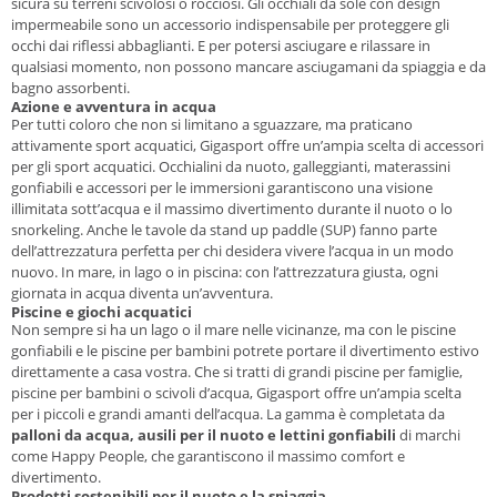
sicura su terreni scivolosi o rocciosi. Gli occhiali da sole con design
impermeabile sono un accessorio indispensabile per proteggere gli
occhi dai riflessi abbaglianti. E per potersi asciugare e rilassare in
qualsiasi momento, non possono mancare asciugamani da spiaggia e da
bagno assorbenti.
Azione e avventura in acqua
Per tutti coloro che non si limitano a sguazzare, ma praticano
attivamente sport acquatici, Gigasport offre un’ampia scelta di accessori
per gli sport acquatici. Occhialini da nuoto, galleggianti, materassini
gonfiabili e accessori per le immersioni garantiscono una visione
illimitata sott’acqua e il massimo divertimento durante il nuoto o lo
snorkeling. Anche le tavole da stand up paddle (SUP) fanno parte
dell’attrezzatura perfetta per chi desidera vivere l’acqua in un modo
nuovo. In mare, in lago o in piscina: con l’attrezzatura giusta, ogni
giornata in acqua diventa un’avventura.
Piscine e giochi acquatici
Non sempre si ha un lago o il mare nelle vicinanze, ma con le piscine
gonfiabili e le piscine per bambini potrete portare il divertimento estivo
direttamente a casa vostra. Che si tratti di grandi piscine per famiglie,
piscine per bambini o scivoli d’acqua, Gigasport offre un’ampia scelta
per i piccoli e grandi amanti dell’acqua. La gamma è completata da
palloni da acqua, ausili per il nuoto e lettini gonfiabili
di marchi
come Happy People, che garantiscono il massimo comfort e
divertimento.
Prodotti sostenibili per il nuoto e la spiaggia