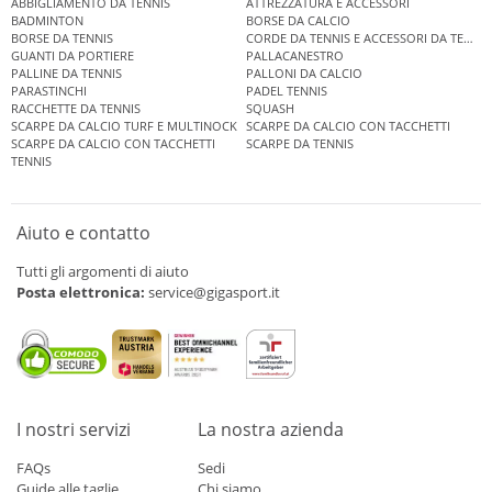
ABBIGLIAMENTO DA TENNIS
ATTREZZATURA E ACCESSORI
BADMINTON
BORSE DA CALCIO
BORSE DA TENNIS
CORDE DA TENNIS E ACCESSORI DA TENNIS
GUANTI DA PORTIERE
PALLACANESTRO
PALLINE DA TENNIS
PALLONI DA CALCIO
PARASTINCHI
PADEL TENNIS
RACCHETTE DA TENNIS
SQUASH
SCARPE DA CALCIO TURF E MULTINOCK
SCARPE DA CALCIO CON TACCHETTI
SCARPE DA CALCIO CON TACCHETTI
SCARPE DA TENNIS
TENNIS
Aiuto e contatto
Tutti gli argomenti di aiuto
Posta elettronica:
service@gigasport.it
I nostri servizi
La nostra azienda
FAQs
Sedi
Guide alle taglie
Chi siamo