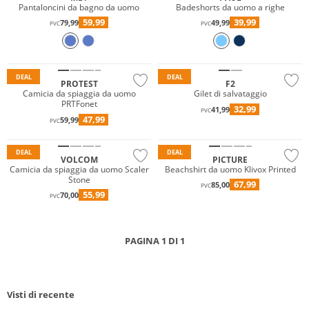
Pantaloncini da bagno da uomo
Badeshorts da uomo a righe
59,99
39,99
79,99
49,99
PVC
PVC
Gigasafe
DEAL
DEAL
PROTEST
F2
Camicia da spiaggia da uomo
Gilet di salvataggio
PRTFonet
32,99
41,99
PVC
47,99
59,99
PVC
Sostenibile
DEAL
DEAL
VOLCOM
PICTURE
Camicia da spiaggia da uomo Scaler
Beachshirt da uomo Klivox Printed
Stone
67,99
85,00
PVC
55,99
70,00
PVC
PAGINA 1 DI 1
Visti di recente