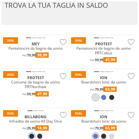
TROVA LA TUA TAGLIA IN SALDO
Sostenibile
DEAL
DEAL
MEY
PROTEST
Pantaloncini da bagno da uomo
Pantaloncini da bagno da uomo
PRTCabus
59,99
79,99
PVC
47,99
59,99
PVC
DEAL
DEAL
PROTEST
ION
Costume da bagno da uomo
Boardshort Ionic da uomo
PRTNorthaw
63,99
79,99
PVC
47,99
59,99
PVC
Prezzo & Valore
DEAL
DEAL
BILLABONG
ION
Infradito da uomo All Day Slice
Boardshort Ionic da uomo
18,99
63,99
25,95
79,99
PVC
PVC