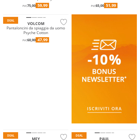
Hybrid
59,99
51,99
75,00
65,00
PVC
PVC
DEAL
VOLCOM
Pantaloncini da spiaggia da uomo
Psyche Cotton
47,99
60,00
PVC
Sostenibile
DEAL
DEAL
MEY
PAUL