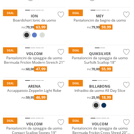
Sostenibile
DEAL
DEAL
ION
MEY
Boardshort Ionic da uomo
Pantaloncini da bagno da uomo
63,99
59,99
79,99
79,99
PVC
PVC
Sostenibile
DEAL
DEAL
VOLCOM
QUIKSILVER
Pantaloncini da spiaggia da uomo
Pantaloncini da spiaggia da uomo
Bermuda Frickin Modern Stretch 21"
Surfsilk Scallop 18"
47,99
55,99
60,00
70,00
PVC
PVC
Prezzo & Valore
DEAL
DEAL
ARENA
BILLABONG
Accappatoio Zeppelin Light Robe
Infradito da uomo All Day Slice
46,99
18,99
59,95
25,95
PVC
PVC
DEAL
DEAL
VOLCOM
VOLCOM
Pantaloncini da spiaggia da uomo
Pantaloncini da spiaggia da uomo
Contact Scallop Stoney 19"
Bermuda Frickin Cross Shred 20"