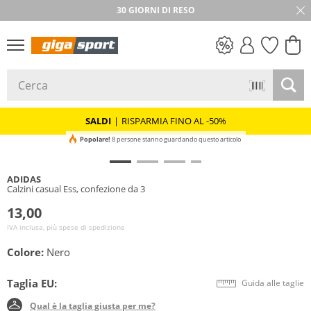
30 GIORNI DI RESO
SALDI
SALDI
|
RISPARMIA FINO AL -50%
Popolare!
8 persone stanno guardando questo articolo
ADIDAS
Calzini casual Ess, confezione da 3
13,00
IVA inclusa, più spese di spedizione
Colore:
Nero
Taglia EU:
Guida alle taglie
Qual è la taglia giusta per me?