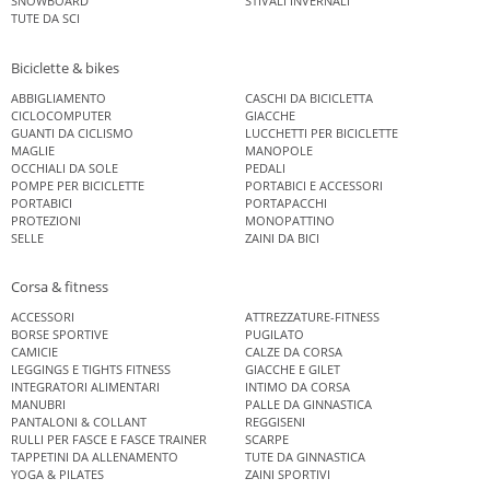
SNOWBOARD
STIVALI INVERNALI
TUTE DA SCI
Biciclette & bikes
ABBIGLIAMENTO
CASCHI DA BICICLETTA
CICLOCOMPUTER
GIACCHE
GUANTI DA CICLISMO
LUCCHETTI PER BICICLETTE
MAGLIE
MANOPOLE
OCCHIALI DA SOLE
PEDALI
POMPE PER BICICLETTE
PORTABICI E ACCESSORI
PORTABICI
PORTAPACCHI
PROTEZIONI
MONOPATTINO
SELLE
ZAINI DA BICI
Corsa & fitness
ACCESSORI
ATTREZZATURE-FITNESS
BORSE SPORTIVE
PUGILATO
CAMICIE
CALZE DA CORSA
LEGGINGS E TIGHTS FITNESS
GIACCHE E GILET
INTEGRATORI ALIMENTARI
INTIMO DA CORSA
MANUBRI
PALLE DA GINNASTICA
PANTALONI & COLLANT
REGGISENI
RULLI PER FASCE E FASCE TRAINER
SCARPE
TAPPETINI DA ALLENAMENTO
TUTE DA GINNASTICA
YOGA & PILATES
ZAINI SPORTIVI