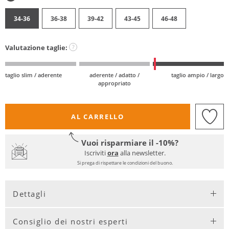
34-36
36-38
39-42
43-45
46-48
Valutazione taglie:
?
taglio slim / aderente
aderente / adatto /
taglio ampio / largo
appropriato
AL CARRELLO
Vuoi risparmiare il -10%?
Iscriviti
ora
alla newsletter.
Si prega di rispettare le condizioni del buono.
Dettagli
Consiglio dei nostri esperti