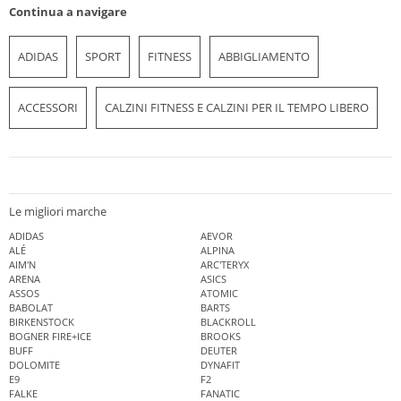
Continua a navigare
ADIDAS
SPORT
FITNESS
ABBIGLIAMENTO
ACCESSORI
CALZINI FITNESS E CALZINI PER IL TEMPO LIBERO
Le migliori marche
ADIDAS
AEVOR
ALÉ
ALPINA
AIM'N
ARC'TERYX
ARENA
ASICS
ASSOS
ATOMIC
BABOLAT
BARTS
BIRKENSTOCK
BLACKROLL
BOGNER FIRE+ICE
BROOKS
BUFF
DEUTER
DOLOMITE
DYNAFIT
E9
F2
FALKE
FANATIC