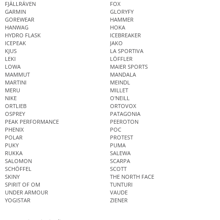
FJÄLLRÄVEN
FOX
GARMIN
GLORYFY
GOREWEAR
HAMMER
HANWAG
HOKA
HYDRO FLASK
ICEBREAKER
ICEPEAK
JAKO
KJUS
LA SPORTIVA
LEKI
LÖFFLER
LOWA
MAIER SPORTS
MAMMUT
MANDALA
MARTINI
MEINDL
MERU
MILLET
NIKE
O'NEILL
ORTLIEB
ORTOVOX
OSPREY
PATAGONIA
PEAK PERFORMANCE
PEEROTON
PHENIX
POC
POLAR
PROTEST
PUKY
PUMA
RUKKA
SALEWA
SALOMON
SCARPA
SCHÖFFEL
SCOTT
SKINY
THE NORTH FACE
SPIRIT OF OM
TUNTURI
UNDER ARMOUR
VAUDE
YOGISTAR
ZIENER