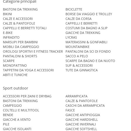
Categorie principali
BASTONI DA TREKKING
BICICLETTE
BIKINI
BORSE DA VIAGGIO E TROLLEY
CALZE E ACCESSORI
CALZE DA CORSA
CALZE & PANTOFOLE
CAPPELLI E BERRETTI
CAPPELLI E BERRETTI TOTALI
COSTUMI DA BAGNO A SLIP
E-BIKE
GIACCHE DA TREKKING
INFRADITO
LYCRAS
MARSUPI PER BAMBINI
MATERASSINI & GONFIABILI
MOBILI DA CAMPEGGIO
MOUNTAINBIKE
OROLOGI SPORTIVI E FITNESS TRACKER
PANTALONI DA SCI DI FONDO
PANTALONI & SHORTS
SACCO A PELO
SCARPE
SCARPE DA BAGNO E DA NUOTO
MONOPATTINO
SUP & ACCESSORI
TAPPETINI DA YOGA E ACCESSORI
TUTE DA GINNASTICA
ABITI E TUNICHE
Sport outdoor
ACCESSORI PER ZAINI E DRYBAG
ARRAMPICATA
BASTONI DA TREKKING
CALZE & PANTOFOLE
CAMPEGGIO
CASCHI DA ARRAMPICATA
COLTELLI E MULTITOOL
FASCE
BENDE
GIACCHE ANTIPIOGGIA
GIACCHE A VENTO
GIACCHE HARDSHELL
PILE
GIACCHE INVERNALI
GIACCHE ISOLANTI
GIACCHE SOFTSHELL