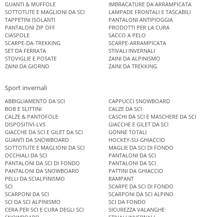
GUANTI & MUFFOLE
IMBRACATURE DA ARRAMPICATA
SOTTOTUTE E MAGLIONI DA SCI
LAMPADE FRONTALI E TASCABILI
TAPPETINI ISOLANTI
PANTALONI ANTIPIOGGIA
PANTALONI ZIP OFF
PRODOTTI PER LA CURA
CIASPOLE
SACCO A PELO
SCARPE-DA-TREKKING
SCARPE-ARRAMPICATA
SET DA FERRATA
STIVALI INVERNALI
STOVIGLIE E POSATE
ZAINI DA ALPINISMO
ZAINI DA GIORNO
ZAINI DA TREKKING
Sport invernali
ABBIGLIAMENTO DA SCI
CAPPUCCI SNOWBOARD
BOB E SLITTINI
CALZE DA SCI
CALZE & PANTOFOLE
CASCHI DA SCI E MASCHERE DA SCI
DISPOSITIVI-LVS
GIACCHE E GILET DA SCI
GIACCHE DA SCI E GILET DA SCI
GONNE TOTALI
GUANTI DA SNOWBOARD
HOCKEY-SU-GHIACCIO
SOTTOTUTE E MAGLIONI DA SCI
MAGLIE DA SCI DI FONDO
OCCHIALI DA SCI
PANTALONI DA SCI
PANTALONI DA SCI DI FONDO
PANTALONI DA SCI
PANTALONI DA SNOWBOARD
PATTINI DA GHIACCIO
PELLI DA SCIALPINISMO
RAMPANT
SCI
SCARPE DA SCI DI FONDO
SCARPONI DA SCI
SCARPONI DA SCI ALPINO
SCI DA SCI ALPINISMO
SCI DA FONDO
CERA PER SCI E CURA DEGLI SCI
SICUREZZA VALANGHE