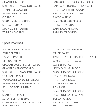
GUANTI & MUFFOLE
IMBRACATURE DA ARRAMPICATA
SOTTOTUTE E MAGLIONI DA SCI
LAMPADE FRONTALI E TASCABILI
TAPPETINI ISOLANTI
PANTALONI ANTIPIOGGIA
PANTALONI ZIP OFF
PRODOTTI PER LA CURA
CIASPOLE
SACCO A PELO
SCARPE-DA-TREKKING
SCARPE-ARRAMPICATA
SET DA FERRATA
STIVALI INVERNALI
STOVIGLIE E POSATE
ZAINI DA ALPINISMO
ZAINI DA GIORNO
ZAINI DA TREKKING
Sport invernali
ABBIGLIAMENTO DA SCI
CAPPUCCI SNOWBOARD
BOB E SLITTINI
CALZE DA SCI
CALZE & PANTOFOLE
CASCHI DA SCI E MASCHERE DA SCI
DISPOSITIVI-LVS
GIACCHE E GILET DA SCI
GIACCHE DA SCI E GILET DA SCI
GONNE TOTALI
GUANTI DA SNOWBOARD
HOCKEY-SU-GHIACCIO
SOTTOTUTE E MAGLIONI DA SCI
MAGLIE DA SCI DI FONDO
OCCHIALI DA SCI
PANTALONI DA SCI
PANTALONI DA SCI DI FONDO
PANTALONI DA SCI
PANTALONI DA SNOWBOARD
PATTINI DA GHIACCIO
PELLI DA SCIALPINISMO
RAMPANT
SCI
SCARPE DA SCI DI FONDO
SCARPONI DA SCI
SCARPONI DA SCI ALPINO
SCI DA SCI ALPINISMO
SCI DA FONDO
CERA PER SCI E CURA DEGLI SCI
SICUREZZA VALANGHE