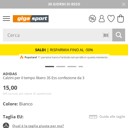
30 GIORNI DI RESO
SALDI
SALDI
|
RISPARMIA FINO AL -50%
Popolare!
11 persone hanno l'articolo nel carrello in questo momento
ADIDAS
Calzini per il tempo libero 3S Ess confezione da 3
15,00
IVA inclusa, più spese di spedizione
Colore:
Bianco
Taglia EU:
Guida alle taglie
Qual è la taglia giusta per me?