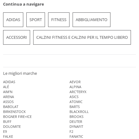
Continua a navigare
ADIDAS
SPORT
FITNESS
ABBIGLIAMENTO
ACCESSORI
CALZINI FITNESS E CALZINI PER IL TEMPO LIBERO
Le migliori marche
ADIDAS
AEVOR
ALÉ
ALPINA
AIM'N
ARC'TERYX
ARENA
ASICS
ASSOS
ATOMIC
BABOLAT
BARTS
BIRKENSTOCK
BLACKROLL
BOGNER FIRE+ICE
BROOKS
BUFF
DEUTER
DOLOMITE
DYNAFIT
E9
F2
FALKE
FANATIC