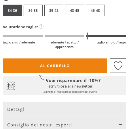
34-36
36-38
39-42
43-45
46-48
Valutazione taglie:
?
taglio slim / aderente
aderente / adatto /
taglio ampio / largo
appropriato
AL CARRELLO
Vuoi risparmiare il -10%?
Iscriviti
ora
alla newsletter.
Si prega di rispettare le condizioni del buono.
Dettagli
Consiglio dei nostri esperti