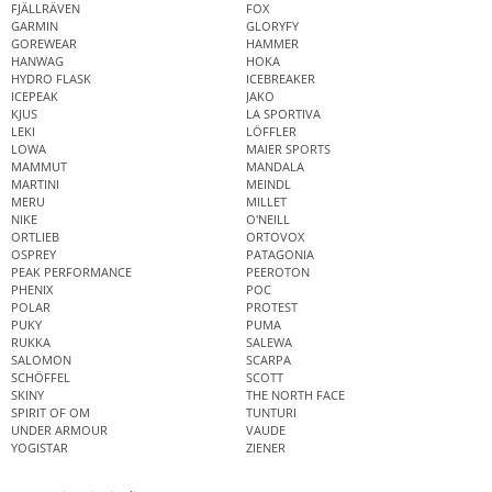
FJÄLLRÄVEN
FOX
GARMIN
GLORYFY
GOREWEAR
HAMMER
HANWAG
HOKA
HYDRO FLASK
ICEBREAKER
ICEPEAK
JAKO
KJUS
LA SPORTIVA
LEKI
LÖFFLER
LOWA
MAIER SPORTS
MAMMUT
MANDALA
MARTINI
MEINDL
MERU
MILLET
NIKE
O'NEILL
ORTLIEB
ORTOVOX
OSPREY
PATAGONIA
PEAK PERFORMANCE
PEEROTON
PHENIX
POC
POLAR
PROTEST
PUKY
PUMA
RUKKA
SALEWA
SALOMON
SCARPA
SCHÖFFEL
SCOTT
SKINY
THE NORTH FACE
SPIRIT OF OM
TUNTURI
UNDER ARMOUR
VAUDE
YOGISTAR
ZIENER