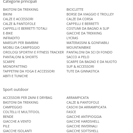
Categorie principali
BASTONI DA TREKKING
BICICLETTE
BIKINI
BORSE DA VIAGGIO E TROLLEY
CALZE E ACCESSORI
CALZE DA CORSA
CALZE & PANTOFOLE
CAPPELLI E BERRETTI
CAPPELLI E BERRETTI TOTALI
COSTUMI DA BAGNO A SLIP
E-BIKE
GIACCHE DA TREKKING
INFRADITO
LYCRAS
MARSUPI PER BAMBINI
MATERASSINI & GONFIABILI
MOBILI DA CAMPEGGIO
MOUNTAINBIKE
OROLOGI SPORTIVI E FITNESS TRACKER
PANTALONI DA SCI DI FONDO
PANTALONI & SHORTS
SACCO A PELO
SCARPE
SCARPE DA BAGNO E DA NUOTO
MONOPATTINO
SUP & ACCESSORI
TAPPETINI DA YOGA E ACCESSORI
TUTE DA GINNASTICA
ABITI E TUNICHE
Sport outdoor
ACCESSORI PER ZAINI E DRYBAG
ARRAMPICATA
BASTONI DA TREKKING
CALZE & PANTOFOLE
CAMPEGGIO
CASCHI DA ARRAMPICATA
COLTELLI E MULTITOOL
FASCE
BENDE
GIACCHE ANTIPIOGGIA
GIACCHE A VENTO
GIACCHE HARDSHELL
PILE
GIACCHE INVERNALI
GIACCHE ISOLANTI
GIACCHE SOFTSHELL