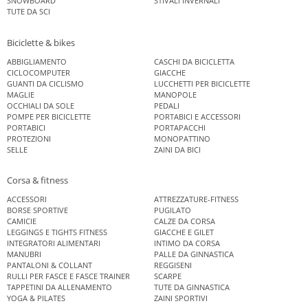
SNOWBOARD
STIVALI INVERNALI
TUTE DA SCI
Biciclette & bikes
ABBIGLIAMENTO
CASCHI DA BICICLETTA
CICLOCOMPUTER
GIACCHE
GUANTI DA CICLISMO
LUCCHETTI PER BICICLETTE
MAGLIE
MANOPOLE
OCCHIALI DA SOLE
PEDALI
POMPE PER BICICLETTE
PORTABICI E ACCESSORI
PORTABICI
PORTAPACCHI
PROTEZIONI
MONOPATTINO
SELLE
ZAINI DA BICI
Corsa & fitness
ACCESSORI
ATTREZZATURE-FITNESS
BORSE SPORTIVE
PUGILATO
CAMICIE
CALZE DA CORSA
LEGGINGS E TIGHTS FITNESS
GIACCHE E GILET
INTEGRATORI ALIMENTARI
INTIMO DA CORSA
MANUBRI
PALLE DA GINNASTICA
PANTALONI & COLLANT
REGGISENI
RULLI PER FASCE E FASCE TRAINER
SCARPE
TAPPETINI DA ALLENAMENTO
TUTE DA GINNASTICA
YOGA & PILATES
ZAINI SPORTIVI