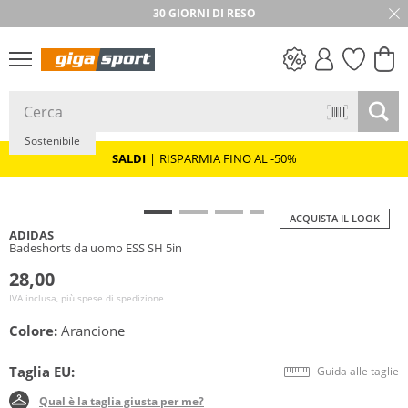
30 GIORNI DI RESO
SALDI
Sostenibile
SALDI
|
RISPARMIA FINO AL -50%
ACQUISTA IL LOOK
ADIDAS
Badeshorts da uomo ESS SH 5in
28,00
IVA inclusa, più spese di spedizione
Colore:
Arancione
Taglia EU:
Guida alle taglie
Qual è la taglia giusta per me?