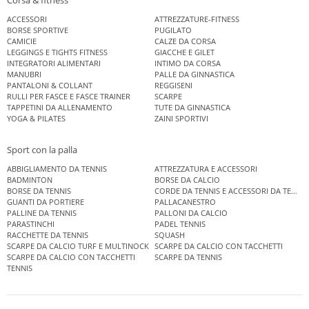
Corsa & fitness
ACCESSORI
ATTREZZATURE-FITNESS
BORSE SPORTIVE
PUGILATO
CAMICIE
CALZE DA CORSA
LEGGINGS E TIGHTS FITNESS
GIACCHE E GILET
INTEGRATORI ALIMENTARI
INTIMO DA CORSA
MANUBRI
PALLE DA GINNASTICA
PANTALONI & COLLANT
REGGISENI
RULLI PER FASCE E FASCE TRAINER
SCARPE
TAPPETINI DA ALLENAMENTO
TUTE DA GINNASTICA
YOGA & PILATES
ZAINI SPORTIVI
Sport con la palla
ABBIGLIAMENTO DA TENNIS
ATTREZZATURA E ACCESSORI
BADMINTON
BORSE DA CALCIO
BORSE DA TENNIS
CORDE DA TENNIS E ACCESSORI DA TENNIS
GUANTI DA PORTIERE
PALLACANESTRO
PALLINE DA TENNIS
PALLONI DA CALCIO
PARASTINCHI
PADEL TENNIS
RACCHETTE DA TENNIS
SQUASH
SCARPE DA CALCIO TURF E MULTINOCK
SCARPE DA CALCIO CON TACCHETTI
SCARPE DA CALCIO CON TACCHETTI
SCARPE DA TENNIS
TENNIS