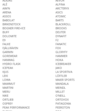
ADIDAS
AEVOR
ALÉ
ALPINA
AIM'N
ARC'TERYX
ARENA
ASICS
ASSOS
ATOMIC
BABOLAT
BARTS
BIRKENSTOCK
BLACKROLL
BOGNER FIRE+ICE
BROOKS
BUFF
DEUTER
DOLOMITE
DYNAFIT
E9
F2
FALKE
FANATIC
FJÄLLRÄVEN
FOX
GARMIN
GLORYFY
GOREWEAR
HAMMER
HANWAG
HOKA
HYDRO FLASK
ICEBREAKER
ICEPEAK
JAKO
KJUS
LA SPORTIVA
LEKI
LÖFFLER
LOWA
MAIER SPORTS
MAMMUT
MANDALA
MARTINI
MEINDL
MERU
MILLET
NIKE
O'NEILL
ORTLIEB
ORTOVOX
OSPREY
PATAGONIA
PEAK PERFORMANCE
PEEROTON