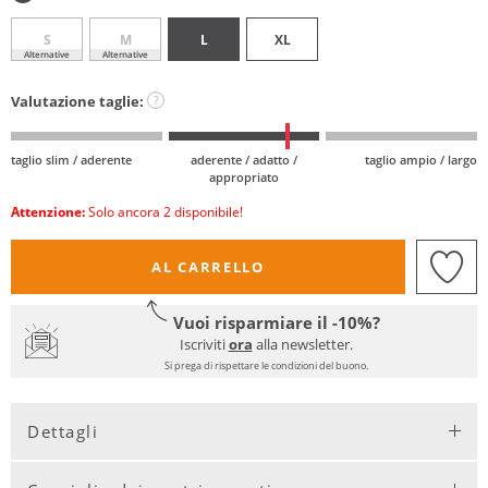
S
M
L
XL
Alternative
Alternative
Valutazione taglie:
?
taglio slim / aderente
aderente / adatto /
taglio ampio / largo
appropriato
Attenzione:
Solo ancora 2 disponibile!
AL CARRELLO
Vuoi risparmiare il -10%?
Iscriviti
ora
alla newsletter.
Si prega di rispettare le condizioni del buono.
Dettagli