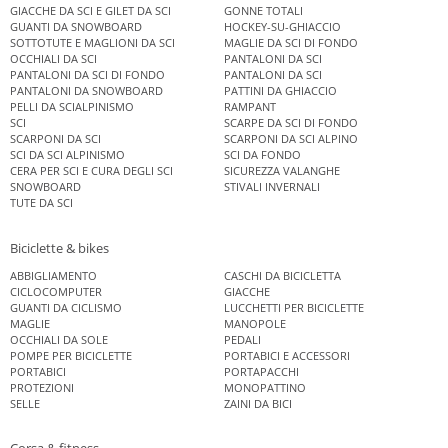
GIACCHE DA SCI E GILET DA SCI
GONNE TOTALI
GUANTI DA SNOWBOARD
HOCKEY-SU-GHIACCIO
SOTTOTUTE E MAGLIONI DA SCI
MAGLIE DA SCI DI FONDO
OCCHIALI DA SCI
PANTALONI DA SCI
PANTALONI DA SCI DI FONDO
PANTALONI DA SCI
PANTALONI DA SNOWBOARD
PATTINI DA GHIACCIO
PELLI DA SCIALPINISMO
RAMPANT
SCI
SCARPE DA SCI DI FONDO
SCARPONI DA SCI
SCARPONI DA SCI ALPINO
SCI DA SCI ALPINISMO
SCI DA FONDO
CERA PER SCI E CURA DEGLI SCI
SICUREZZA VALANGHE
SNOWBOARD
STIVALI INVERNALI
TUTE DA SCI
Biciclette & bikes
ABBIGLIAMENTO
CASCHI DA BICICLETTA
CICLOCOMPUTER
GIACCHE
GUANTI DA CICLISMO
LUCCHETTI PER BICICLETTE
MAGLIE
MANOPOLE
OCCHIALI DA SOLE
PEDALI
POMPE PER BICICLETTE
PORTABICI E ACCESSORI
PORTABICI
PORTAPACCHI
PROTEZIONI
MONOPATTINO
SELLE
ZAINI DA BICI