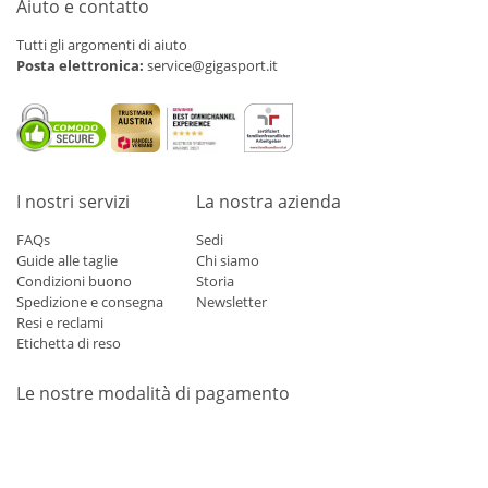
Aiuto e contatto
Tutti gli argomenti di aiuto
Posta elettronica:
service@gigasport.it
I nostri servizi
La nostra azienda
FAQs
Sedi
Guide alle taglie
Chi siamo
Condizioni buono
Storia
Spedizione e consegna
Newsletter
Resi e reclami
Etichetta di reso
Le nostre modalità di pagamento
Mastercard
Visa
Diners
Applepay
Amazon
Paypal
Klarn