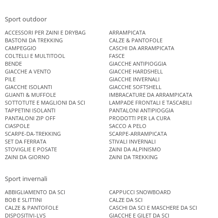
Sport outdoor
ACCESSORI PER ZAINI E DRYBAG
ARRAMPICATA
BASTONI DA TREKKING
CALZE & PANTOFOLE
CAMPEGGIO
CASCHI DA ARRAMPICATA
COLTELLI E MULTITOOL
FASCE
BENDE
GIACCHE ANTIPIOGGIA
GIACCHE A VENTO
GIACCHE HARDSHELL
PILE
GIACCHE INVERNALI
GIACCHE ISOLANTI
GIACCHE SOFTSHELL
GUANTI & MUFFOLE
IMBRACATURE DA ARRAMPICATA
SOTTOTUTE E MAGLIONI DA SCI
LAMPADE FRONTALI E TASCABILI
TAPPETINI ISOLANTI
PANTALONI ANTIPIOGGIA
PANTALONI ZIP OFF
PRODOTTI PER LA CURA
CIASPOLE
SACCO A PELO
SCARPE-DA-TREKKING
SCARPE-ARRAMPICATA
SET DA FERRATA
STIVALI INVERNALI
STOVIGLIE E POSATE
ZAINI DA ALPINISMO
ZAINI DA GIORNO
ZAINI DA TREKKING
Sport invernali
ABBIGLIAMENTO DA SCI
CAPPUCCI SNOWBOARD
BOB E SLITTINI
CALZE DA SCI
CALZE & PANTOFOLE
CASCHI DA SCI E MASCHERE DA SCI
DISPOSITIVI-LVS
GIACCHE E GILET DA SCI