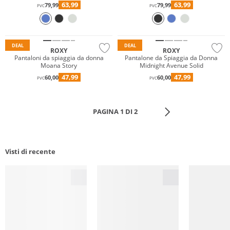
63,99
63,99
79,99
79,99
PVC
PVC
DEAL
DEAL
ROXY
ROXY
Pantaloni da spiaggia da donna
Pantalone da Spiaggia da Donna
Moana Story
Midnight Avenue Solid
47,99
47,99
60,00
60,00
PVC
PVC
PAGINA 1 DI 2
Visti di recente