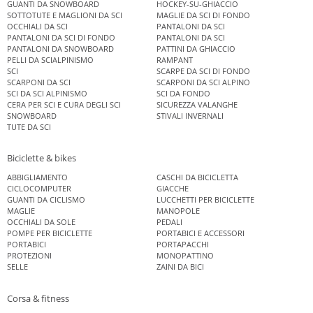
GUANTI DA SNOWBOARD
HOCKEY-SU-GHIACCIO
SOTTOTUTE E MAGLIONI DA SCI
MAGLIE DA SCI DI FONDO
OCCHIALI DA SCI
PANTALONI DA SCI
PANTALONI DA SCI DI FONDO
PANTALONI DA SCI
PANTALONI DA SNOWBOARD
PATTINI DA GHIACCIO
PELLI DA SCIALPINISMO
RAMPANT
SCI
SCARPE DA SCI DI FONDO
SCARPONI DA SCI
SCARPONI DA SCI ALPINO
SCI DA SCI ALPINISMO
SCI DA FONDO
CERA PER SCI E CURA DEGLI SCI
SICUREZZA VALANGHE
SNOWBOARD
STIVALI INVERNALI
TUTE DA SCI
Biciclette & bikes
ABBIGLIAMENTO
CASCHI DA BICICLETTA
CICLOCOMPUTER
GIACCHE
GUANTI DA CICLISMO
LUCCHETTI PER BICICLETTE
MAGLIE
MANOPOLE
OCCHIALI DA SOLE
PEDALI
POMPE PER BICICLETTE
PORTABICI E ACCESSORI
PORTABICI
PORTAPACCHI
PROTEZIONI
MONOPATTINO
SELLE
ZAINI DA BICI
Corsa & fitness