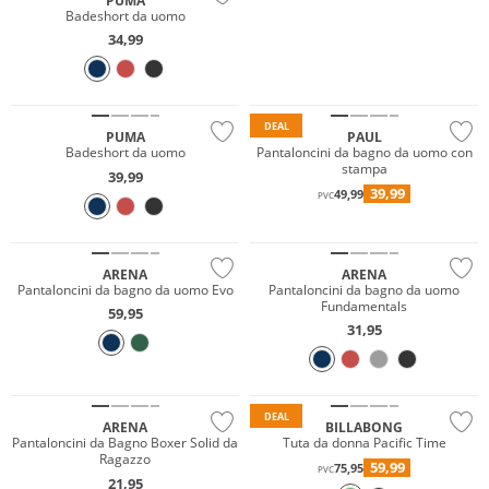
PUMA
Badeshort da uomo
34,99
Sostenibile
Sostenibile
DEAL
PUMA
PAUL
Badeshort da uomo
Pantaloncini da bagno da uomo con
stampa
39,99
39,99
49,99
PVC
Sostenibile
Sostenibile
ARENA
ARENA
Pantaloncini da bagno da uomo Evo
Pantaloncini da bagno da uomo
Fundamentals
59,95
31,95
Sostenibile
DEAL
ARENA
BILLABONG
Pantaloncini da Bagno Boxer Solid da
Tuta da donna Pacific Time
Ragazzo
59,99
75,95
PVC
21,95