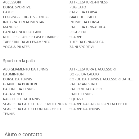
ACCESSORI
ATTREZZATURE-FITNESS
BORSE SPORTIVE
PUGILATO
CAMICIE
CALZE DA CORSA
LEGGINGS E TIGHTS FITNESS
GIACCHE E GILET
INTEGRATORI ALIMENTARI
INTIMO DA CORSA
MANUBRI
PALLE DA GINNASTICA
PANTALONI & COLLANT
REGGISENI
RULLI PER FASCE E FASCE TRAINER
SCARPE
TAPPETINI DA ALLENAMENTO
TUTE DA GINNASTICA
YOGA & PILATES
ZAINI SPORTIVI
Sport con la palla
ABBIGLIAMENTO DA TENNIS
ATTREZZATURA E ACCESSORI
BADMINTON
BORSE DA CALCIO
BORSE DA TENNIS
CORDE DA TENNIS E ACCESSORI DA TENNIS
GUANTI DA PORTIERE
PALLACANESTRO
PALLINE DA TENNIS
PALLONI DA CALCIO
PARASTINCHI
PADEL TENNIS
RACCHETTE DA TENNIS
SQUASH
SCARPE DA CALCIO TURF E MULTINOCK
SCARPE DA CALCIO CON TACCHETTI
SCARPE DA CALCIO CON TACCHETTI
SCARPE DA TENNIS
TENNIS
Aiuto e contatto