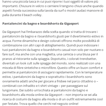
hanno una piccola tasca in cui puoi riporre i tuoi oggetti di valore più
importanti. Chiusure in velcro o cerniere li tengono chiusi anche quando
aspetti l’onda successiva sulla tavola da surf o mostri audaci manovre di
palla durante il beach volley.
Pantaloncini da bagno e boardshorts da Gigasport
Da Gigasport hai l’imbarazzo della scelta quando si tratta di trovare i
pantaloncini da bagno e i boardshorts giusti per il divertimento estivo in
acqua. Forme dinamiche e design colorati offrono molte possibilità di
combinazione con altri capi di abbigliamento. Quindi puoi indossare i
tuoi pantaloncini da bagno e boardshorts casual non solo per nuotare o
fare surf, ma anche con una maglietta, una camicia o una blusa per il
pranzo al ristorante sulla spiaggia. Dopotutto, i colorati trendsetter,
diventati un look cult sulle spiagge del mondo, sono realizzati con una
miscela di fibre sintetiche o microfibre. Questo offre un buon comfort e
permette ai pantaloncini di asciugarsi rapidamente. Con le temperature
estive, i pantaloncini da bagno e soprattutto i boardshorts sono
ovviamente adatti anche per giocare a frisbee nel parco cittadino o –
combinati con infradito e t-shirt vintage – per passeggiare sul
lungomare. Dai subito un’occhiata ai pantaloncini da bagno e
boardshorts alla moda online da Gigasport – non importa se sei alla
ricerca di costumi da bagno alla moda o di un outfit estremamente cool
per l’estate. Trova quello che cerchi nel negozio online!