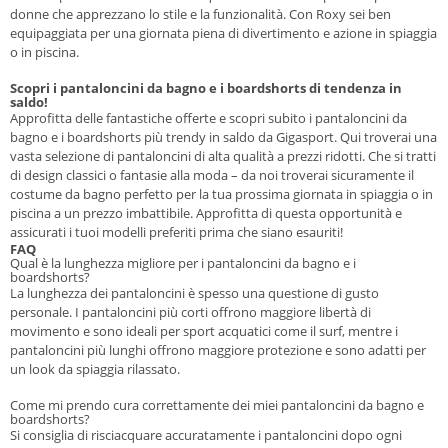
donne che apprezzano lo stile e la funzionalità. Con Roxy sei ben
equipaggiata per una giornata piena di divertimento e azione in spiaggia
o in piscina.
Scopri i pantaloncini da bagno e i boardshorts di tendenza in
saldo!
Approfitta delle fantastiche offerte e scopri subito i pantaloncini da
bagno e i boardshorts più trendy in saldo da Gigasport. Qui troverai una
vasta selezione di pantaloncini di alta qualità a prezzi ridotti. Che si tratti
di design classici o fantasie alla moda – da noi troverai sicuramente il
costume da bagno perfetto per la tua prossima giornata in spiaggia o in
piscina a un prezzo imbattibile. Approfitta di questa opportunità e
assicurati i tuoi modelli preferiti prima che siano esauriti!
FAQ
Qual è la lunghezza migliore per i pantaloncini da bagno e i
boardshorts?
La lunghezza dei pantaloncini è spesso una questione di gusto
personale. I pantaloncini più corti offrono maggiore libertà di
movimento e sono ideali per sport acquatici come il surf, mentre i
pantaloncini più lunghi offrono maggiore protezione e sono adatti per
un look da spiaggia rilassato.
Come mi prendo cura correttamente dei miei pantaloncini da bagno e
boardshorts?
Si consiglia di risciacquare accuratamente i pantaloncini dopo ogni