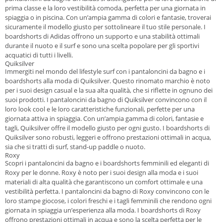
prima classe e la loro vestibilità comoda, perfetta per una giornata in
spiaggia o in piscina. Con un’ampia gamma di colori e fantasie, troverai
sicuramente il modello giusto per sottolineare il tuo stile personale. I
boardshorts di Adidas offrono un supporto e una stabilità ottimali
durante il nuoto e il surf e sono una scelta popolare per gli sportivi
acquatici di tutti i livelli.
Quiksilver
Immergiti nel mondo del lifestyle surf con i pantaloncini da bagno e i
boardshorts alla moda di Quiksilver. Questo rinomato marchio è noto
per i suoi design casual e la sua alta qualità, che si riflette in ognuno dei
suoi prodotti. I pantaloncini da bagno di Quiksilver convincono con il
loro look cool e le loro caratteristiche funzionali, perfette per una
giornata attiva in spiaggia. Con un’ampia gamma di colori, fantasie e
tagli, Quiksilver offre il modello giusto per ogni gusto. I boardshorts di
Quiksilver sono robusti, leggeri e offrono prestazioni ottimali in acqua,
sia che si tratti di surf, stand-up paddle o nuoto.
Roxy
Scopri i pantaloncini da bagno e i boardshorts femminili ed eleganti di
Roxy per le donne. Roxy è noto per i suoi design alla moda e i suoi
materiali di alta qualità che garantiscono un comfort ottimale e una
vestibilità perfetta. I pantaloncini da bagno di Roxy convincono con le
loro stampe giocose, i colori freschi e i tagli femminili che rendono ogni
giornata in spiaggia un’esperienza alla moda. I boardshorts di Roxy
offrono prestazioni ottimali in acqua e sono la scelta perfetta per le