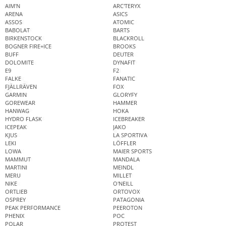
AIM'N
ARC'TERYX
ARENA
ASICS
ASSOS
ATOMIC
BABOLAT
BARTS
BIRKENSTOCK
BLACKROLL
BOGNER FIRE+ICE
BROOKS
BUFF
DEUTER
DOLOMITE
DYNAFIT
E9
F2
FALKE
FANATIC
FJÄLLRÄVEN
FOX
GARMIN
GLORYFY
GOREWEAR
HAMMER
HANWAG
HOKA
HYDRO FLASK
ICEBREAKER
ICEPEAK
JAKO
KJUS
LA SPORTIVA
LEKI
LÖFFLER
LOWA
MAIER SPORTS
MAMMUT
MANDALA
MARTINI
MEINDL
MERU
MILLET
NIKE
O'NEILL
ORTLIEB
ORTOVOX
OSPREY
PATAGONIA
PEAK PERFORMANCE
PEEROTON
PHENIX
POC
POLAR
PROTEST