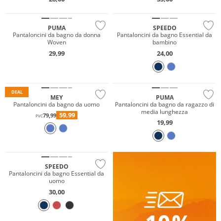
Sostenibile
PUMA
SPEEDO
Pantaloncini da bagno da donna
Pantaloncini da bagno Essential da
Woven
bambino
29,99
24,00
Sostenibile
Sostenibile
DEAL
MEY
PUMA
Pantaloncini da bagno da uomo
Pantaloncini da bagno da ragazzo di
media lunghezza
59,99
79,99
PVC
19,99
Sostenibile
SPEEDO
Pantaloncini da bagno Essential da
uomo
30,00