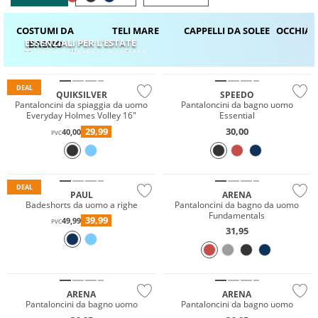
COSTUMI DA
TELI MARE
CAPPELLI DA SOLE
E
OCCHIALI
ESSENZIALI PER L'ESTATE
BAGNO
Prezzo & Valore
Tutto per l'estate perfetta
Sostenibile
Sostenibile
DEAL
QUIKSILVER
SPEEDO
Pantaloncini da spiaggia da uomo
Pantaloncini da bagno uomo
Everyday Holmes Volley 16"
Essential
29,99
30,00
40,00
PVC
Sostenibile
DEAL
PAUL
ARENA
Badeshorts da uomo a righe
Pantaloncini da bagno da uomo
Fundamentals
39,99
49,99
PVC
31,95
Sostenibile
Sostenibile
ARENA
ARENA
Pantaloncini da bagno uomo
Pantaloncini da bagno uomo