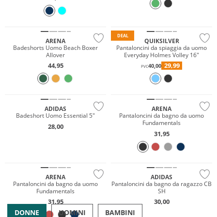
Prezzo & Valore
Sostenibile
Sostenibile
DEAL
ARENA
QUIKSILVER
Badeshorts Uomo Beach Boxer
Pantaloncini da spiaggia da uomo
Allover
Everyday Holmes Volley 16"
44,95
29,99
40,00
PVC
Sostenibile
ADIDAS
ARENA
Badeshort Uomo Essential 5"
Pantaloncini da bagno da uomo
Fundamentals
28,00
31,95
Sostenibile
Sostenibile
ARENA
ADIDAS
Pantaloncini da bagno da uomo
Pantaloncini da bagno da ragazzo CB
Fundamentals
SH
31,95
30,00
DONNE
UOMINI
BAMBINI