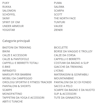
PUKY
PUMA
RUKKA
SALEWA
SALOMON
SCARPA
SCHÖFFEL
SCOTT
SKINY
THE NORTH FACE
SPIRIT OF OM
TUNTURI
UNDER ARMOUR
VAUDE
YOGISTAR
ZIENER
Categorie principali
BASTONI DA TREKKING
BICICLETTE
BIKINI
BORSE DA VIAGGIO E TROLLEY
CALZE E ACCESSORI
CALZE DA CORSA
CALZE & PANTOFOLE
CAPPELLI E BERRETTI
CAPPELLI E BERRETTI TOTALI
COSTUMI DA BAGNO A SLIP
E-BIKE
GIACCHE DA TREKKING
INFRADITO
LYCRAS
MARSUPI PER BAMBINI
MATERASSINI & GONFIABILI
MOBILI DA CAMPEGGIO
MOUNTAINBIKE
OROLOGI SPORTIVI E FITNESS TRACKER
PANTALONI DA SCI DI FONDO
PANTALONI & SHORTS
SACCO A PELO
SCARPE
SCARPE DA BAGNO E DA NUOTO
MONOPATTINO
SUP & ACCESSORI
TAPPETINI DA YOGA E ACCESSORI
TUTE DA GINNASTICA
ABITI E TUNICHE