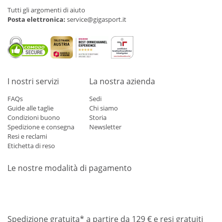
Tutti gli argomenti di aiuto
Posta elettronica:
service@gigasport.it
I nostri servizi
La nostra azienda
FAQs
Sedi
Guide alle taglie
Chi siamo
Condizioni buono
Storia
Spedizione e consegna
Newsletter
Resi e reclami
Etichetta di reso
Le nostre modalità di pagamento
Mastercard
Visa
Diners
Applepay
Amazon
Paypal
Klarn
Spedizione gratuita* a partire da 129 € e resi gratuiti