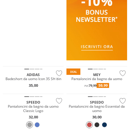
Sostenibile
Sostenibile
DEAL
ADIDAS
MEY
Badeshort da uomo Icon 3S SH 8in
Pantaloncini da bagno da uomo
35,00
59,99
79,99
PVC
Sostenibile
SPEEDO
SPEEDO
Pantaloncini da bagno da uomo
Pantaloncini da bagno Essential da
Classic Logo
uomo
32,00
30,00