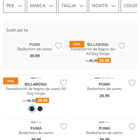
PER
MARCA
TAGLIA
NOVITÀ
COLOR
Sostenibile
Scelti per te
Sostenibile
Prezzo & Valore
So
PUMA
BILLABONG
DEAL
Badeshort da uomo
Pantaloncini da bagno da uomo
All Day Stripe
39,99
29,99
45,95
Prezzo & Valore
PVC
Sostenibile
Sostenibile
DEAL
BILLABONG
PUMA
Pantaloncini da bagno da uomo All
Badeshort da uomo
Day Stripe
29,99
29,99
45,95
PVC
Sostenibile
Sostenibile
PUMA
PUMA
Badeshort da uomo
Badeshorts da uomo
39,99
39,99