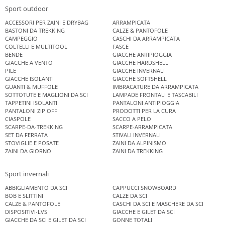
Sport outdoor
ACCESSORI PER ZAINI E DRYBAG
ARRAMPICATA
BASTONI DA TREKKING
CALZE & PANTOFOLE
CAMPEGGIO
CASCHI DA ARRAMPICATA
COLTELLI E MULTITOOL
FASCE
BENDE
GIACCHE ANTIPIOGGIA
GIACCHE A VENTO
GIACCHE HARDSHELL
PILE
GIACCHE INVERNALI
GIACCHE ISOLANTI
GIACCHE SOFTSHELL
GUANTI & MUFFOLE
IMBRACATURE DA ARRAMPICATA
SOTTOTUTE E MAGLIONI DA SCI
LAMPADE FRONTALI E TASCABILI
TAPPETINI ISOLANTI
PANTALONI ANTIPIOGGIA
PANTALONI ZIP OFF
PRODOTTI PER LA CURA
CIASPOLE
SACCO A PELO
SCARPE-DA-TREKKING
SCARPE-ARRAMPICATA
SET DA FERRATA
STIVALI INVERNALI
STOVIGLIE E POSATE
ZAINI DA ALPINISMO
ZAINI DA GIORNO
ZAINI DA TREKKING
Sport invernali
ABBIGLIAMENTO DA SCI
CAPPUCCI SNOWBOARD
BOB E SLITTINI
CALZE DA SCI
CALZE & PANTOFOLE
CASCHI DA SCI E MASCHERE DA SCI
DISPOSITIVI-LVS
GIACCHE E GILET DA SCI
GIACCHE DA SCI E GILET DA SCI
GONNE TOTALI