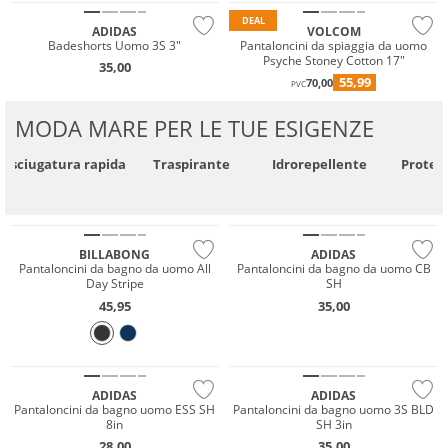
DEAL
ADIDAS
VOLCOM
Badeshorts Uomo 3S 3"
Pantaloncini da spiaggia da uomo
Psyche Stoney Cotton 17"
35,00
55,99
70,00
PVC
MODA MARE PER LE TUE ESIGENZE
Asciugatura rapida
Traspirante
Idrorepellente
Protez
Prezzo & Valore
Sostenibile
Sostenibile
BILLABONG
ADIDAS
Pantaloncini da bagno da uomo All
Pantaloncini da bagno da uomo CB
Day Stripe
SH
45,95
35,00
Sostenibile
Sostenibile
ADIDAS
ADIDAS
Pantaloncini da bagno uomo ESS SH
Pantaloncini da bagno uomo 3S BLD
8in
SH 3in
28,00
35,00