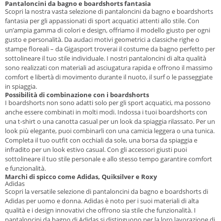
Pantaloncini da bagno e boardshorts fantasia
Scopri la nostra vasta selezione di pantaloncini da bagno e boardshorts
fantasia per gli appassionati di sport acquatici attenti allo stile. Con
un’ampia gamma di colori e design, offriamo il modello giusto per ogni
gusto e personalità. Da audaci motivi geometrici a classiche righe o
stampe floreali – da Gigasport troverai il costume da bagno perfetto per
sottolineare il tuo stile individuale. I nostri pantaloncini di alta qualità
sono realizzati con materiali ad asciugatura rapida e offrono il massimo
comfort e libertà di movimento durante il nuoto, il surf o le passeggiate
in spiaggia.
Possibilità di combinazione con i boardshorts
I boardshorts non sono adatti solo per gli sport acquatici, ma possono
anche essere combinati in molti modi. Indossa i tuoi boardshorts con
una t-shirt o una canotta casual per un look da spiaggia rilassato. Per un
look più elegante, puoi combinarli con una camicia leggera o una tunica.
Completa il tuo outfit con occhiali da sole, una borsa da spiaggia e
infradito per un look estivo casual. Con gli accessori giusti puoi
sottolineare il tuo stile personale e allo stesso tempo garantire comfort
e funzionalità.
Marchi di spicco come Adidas, Quiksilver e Roxy
Adidas
Scopri la versatile selezione di pantaloncini da bagno e boardshorts di
Adidas per uomo e donna. Adidas è noto per i suoi materiali di alta
qualità e i design innovativi che offrono sia stile che funzionalità. I
pantaloncini da bagno di Adidas si distinguono per la loro lavorazione di