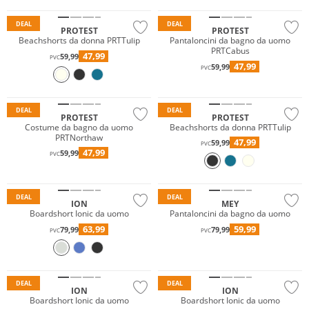
DEAL
DEAL
PROTEST
PROTEST
Beachshorts da donna PRTTulip
Pantaloncini da bagno da uomo
PRTCabus
47,99
59,99
PVC
47,99
59,99
PVC
DEAL
DEAL
PROTEST
PROTEST
Costume da bagno da uomo
Beachshorts da donna PRTTulip
PRTNorthaw
47,99
59,99
PVC
47,99
59,99
PVC
Sostenibile
DEAL
DEAL
ION
MEY
Boardshort Ionic da uomo
Pantaloncini da bagno da uomo
63,99
59,99
79,99
79,99
PVC
PVC
DEAL
DEAL
ION
ION
Boardshort Ionic da uomo
Boardshort Ionic da uomo