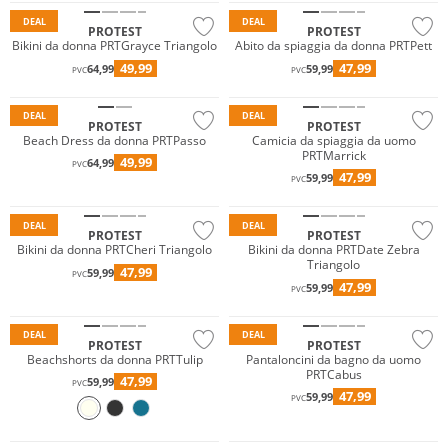
DEAL
DEAL
PROTEST
PROTEST
Bikini da donna PRTGrayce Triangolo
Abito da spiaggia da donna PRTPett
49,99
47,99
64,99
59,99
PVC
PVC
DEAL
DEAL
PROTEST
PROTEST
Beach Dress da donna PRTPasso
Camicia da spiaggia da uomo
PRTMarrick
49,99
64,99
PVC
47,99
59,99
PVC
DEAL
DEAL
PROTEST
PROTEST
Bikini da donna PRTCheri Triangolo
Bikini da donna PRTDate Zebra
Triangolo
47,99
59,99
PVC
47,99
59,99
PVC
DEAL
DEAL
PROTEST
PROTEST
Beachshorts da donna PRTTulip
Pantaloncini da bagno da uomo
PRTCabus
47,99
59,99
PVC
47,99
59,99
PVC