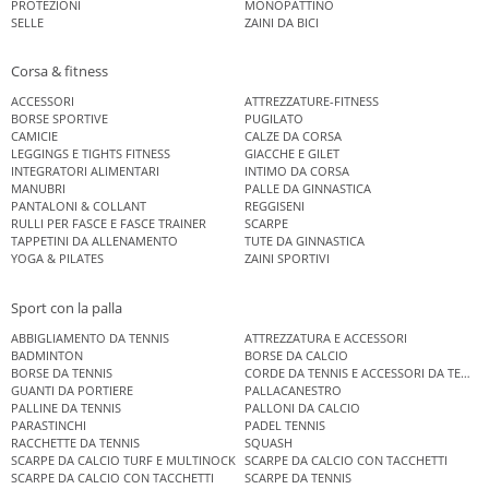
PROTEZIONI
MONOPATTINO
SELLE
ZAINI DA BICI
Corsa & fitness
ACCESSORI
ATTREZZATURE-FITNESS
BORSE SPORTIVE
PUGILATO
CAMICIE
CALZE DA CORSA
LEGGINGS E TIGHTS FITNESS
GIACCHE E GILET
INTEGRATORI ALIMENTARI
INTIMO DA CORSA
MANUBRI
PALLE DA GINNASTICA
PANTALONI & COLLANT
REGGISENI
RULLI PER FASCE E FASCE TRAINER
SCARPE
TAPPETINI DA ALLENAMENTO
TUTE DA GINNASTICA
YOGA & PILATES
ZAINI SPORTIVI
Sport con la palla
ABBIGLIAMENTO DA TENNIS
ATTREZZATURA E ACCESSORI
BADMINTON
BORSE DA CALCIO
BORSE DA TENNIS
CORDE DA TENNIS E ACCESSORI DA TENNIS
GUANTI DA PORTIERE
PALLACANESTRO
PALLINE DA TENNIS
PALLONI DA CALCIO
PARASTINCHI
PADEL TENNIS
RACCHETTE DA TENNIS
SQUASH
SCARPE DA CALCIO TURF E MULTINOCK
SCARPE DA CALCIO CON TACCHETTI
SCARPE DA CALCIO CON TACCHETTI
SCARPE DA TENNIS