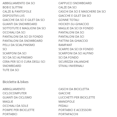
ABBIGLIAMENTO DA SCI
CAPPUCCI SNOWBOARD
BOB E SLITTINI
CALZE DA SCI
CALZE & PANTOFOLE
CASCHI DA SCI E MASCHERE DA SCI
DISPOSITIVI-LVS
GIACCHE E GILET DA SCI
GIACCHE DA SCI E GILET DA SCI
GONNE TOTALI
GUANTI DA SNOWBOARD
HOCKEY-SU-GHIACCIO
SOTTOTUTE E MAGLIONI DA SCI
MAGLIE DA SCI DI FONDO
OCCHIALI DA SCI
PANTALONI DA SCI
PANTALONI DA SCI DI FONDO
PANTALONI DA SCI
PANTALONI DA SNOWBOARD
PATTINI DA GHIACCIO
PELLI DA SCIALPINISMO
RAMPANT
SCI
SCARPE DA SCI DI FONDO
SCARPONI DA SCI
SCARPONI DA SCI ALPINO
SCI DA SCI ALPINISMO
SCI DA FONDO
CERA PER SCI E CURA DEGLI SCI
SICUREZZA VALANGHE
SNOWBOARD
STIVALI INVERNALI
TUTE DA SCI
Biciclette & bikes
ABBIGLIAMENTO
CASCHI DA BICICLETTA
CICLOCOMPUTER
GIACCHE
GUANTI DA CICLISMO
LUCCHETTI PER BICICLETTE
MAGLIE
MANOPOLE
OCCHIALI DA SOLE
PEDALI
POMPE PER BICICLETTE
PORTABICI E ACCESSORI
PORTABICI
PORTAPACCHI