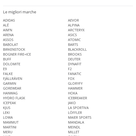
Le migliori marche
ADIDAS
AEVOR
ALÉ
ALPINA
AIM'N
ARC'TERYX
ARENA
ASICS
ASSOS
ATOMIC
BABOLAT
BARTS
BIRKENSTOCK
BLACKROLL
BOGNER FIRE+ICE
BROOKS
BUFF
DEUTER
DOLOMITE
DYNAFIT
E9
F2
FALKE
FANATIC
FJÄLLRÄVEN
FOX
GARMIN
GLORYFY
GOREWEAR
HAMMER
HANWAG
HOKA
HYDRO FLASK
ICEBREAKER
ICEPEAK
JAKO
KJUS
LA SPORTIVA
LEKI
LÖFFLER
LOWA
MAIER SPORTS
MAMMUT
MANDALA
MARTINI
MEINDL
MERU
MILLET