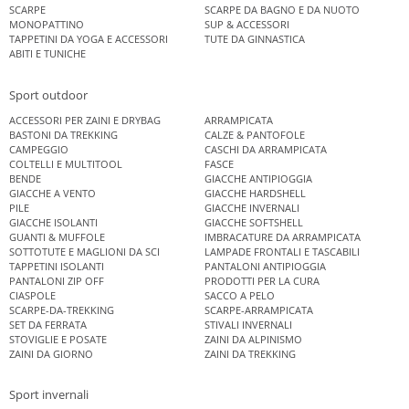
SCARPE
SCARPE DA BAGNO E DA NUOTO
MONOPATTINO
SUP & ACCESSORI
TAPPETINI DA YOGA E ACCESSORI
TUTE DA GINNASTICA
ABITI E TUNICHE
Sport outdoor
ACCESSORI PER ZAINI E DRYBAG
ARRAMPICATA
BASTONI DA TREKKING
CALZE & PANTOFOLE
CAMPEGGIO
CASCHI DA ARRAMPICATA
COLTELLI E MULTITOOL
FASCE
BENDE
GIACCHE ANTIPIOGGIA
GIACCHE A VENTO
GIACCHE HARDSHELL
PILE
GIACCHE INVERNALI
GIACCHE ISOLANTI
GIACCHE SOFTSHELL
GUANTI & MUFFOLE
IMBRACATURE DA ARRAMPICATA
SOTTOTUTE E MAGLIONI DA SCI
LAMPADE FRONTALI E TASCABILI
TAPPETINI ISOLANTI
PANTALONI ANTIPIOGGIA
PANTALONI ZIP OFF
PRODOTTI PER LA CURA
CIASPOLE
SACCO A PELO
SCARPE-DA-TREKKING
SCARPE-ARRAMPICATA
SET DA FERRATA
STIVALI INVERNALI
STOVIGLIE E POSATE
ZAINI DA ALPINISMO
ZAINI DA GIORNO
ZAINI DA TREKKING
Sport invernali