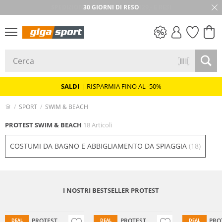
30 GIORNI DI RESO
SALDI
SALDI
|
RISPARMIA FINO AL -50%
SPORT
SWIM & BEACH
PROTEST SWIM & BEACH
18 Articoli
COSTUMI DA BAGNO E ABBIGLIAMENTO DA SPIAGGIA
(18)
I NOSTRI BESTSELLER PROTEST
PROTEST
PROTEST
PRO
DEAL
DEAL
DEAL