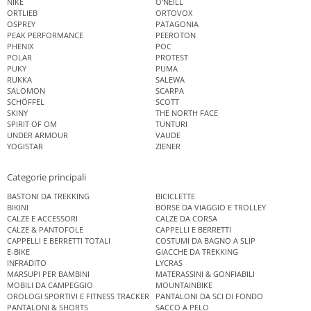
NIKE
O'NEILL
ORTLIEB
ORTOVOX
OSPREY
PATAGONIA
PEAK PERFORMANCE
PEEROTON
PHENIX
POC
POLAR
PROTEST
PUKY
PUMA
RUKKA
SALEWA
SALOMON
SCARPA
SCHÖFFEL
SCOTT
SKINY
THE NORTH FACE
SPIRIT OF OM
TUNTURI
UNDER ARMOUR
VAUDE
YOGISTAR
ZIENER
Categorie principali
BASTONI DA TREKKING
BICICLETTE
BIKINI
BORSE DA VIAGGIO E TROLLEY
CALZE E ACCESSORI
CALZE DA CORSA
CALZE & PANTOFOLE
CAPPELLI E BERRETTI
CAPPELLI E BERRETTI TOTALI
COSTUMI DA BAGNO A SLIP
E-BIKE
GIACCHE DA TREKKING
INFRADITO
LYCRAS
MARSUPI PER BAMBINI
MATERASSINI & GONFIABILI
MOBILI DA CAMPEGGIO
MOUNTAINBIKE
OROLOGI SPORTIVI E FITNESS TRACKER
PANTALONI DA SCI DI FONDO
PANTALONI & SHORTS
SACCO A PELO