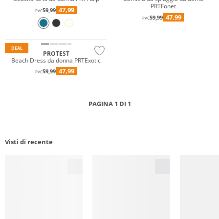
PRTFonet
47,99
59,99
PVC
47,99
59,99
PVC
DEAL
PROTEST
Beach Dress da donna PRTExotic
47,99
59,99
PVC
PAGINA 1 DI 1
Visti di recente