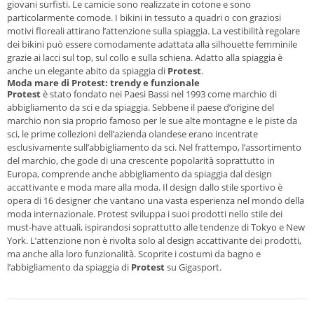
giovani surfisti. Le camicie sono realizzate in cotone e sono
particolarmente comode. I bikini in tessuto a quadri o con graziosi
motivi floreali attirano l’attenzione sulla spiaggia. La vestibilità regolare
dei bikini può essere comodamente adattata alla silhouette femminile
grazie ai lacci sul top, sul collo e sulla schiena. Adatto alla spiaggia è
anche un elegante abito da spiaggia di
Protest
.
Moda mare di Protest: trendy e funzionale
Protest
è stato fondato nei Paesi Bassi nel 1993 come marchio di
abbigliamento da sci e da spiaggia. Sebbene il paese d’origine del
marchio non sia proprio famoso per le sue alte montagne e le piste da
sci, le prime collezioni dell’azienda olandese erano incentrate
esclusivamente sull’abbigliamento da sci. Nel frattempo, l’assortimento
del marchio, che gode di una crescente popolarità soprattutto in
Europa, comprende anche abbigliamento da spiaggia dal design
accattivante e moda mare alla moda. Il design dallo stile sportivo è
opera di 16 designer che vantano una vasta esperienza nel mondo della
moda internazionale. Protest sviluppa i suoi prodotti nello stile dei
must-have attuali, ispirandosi soprattutto alle tendenze di Tokyo e New
York. L’attenzione non è rivolta solo al design accattivante dei prodotti,
ma anche alla loro funzionalità. Scoprite i costumi da bagno e
l’abbigliamento da spiaggia di
Protest
su Gigasport.