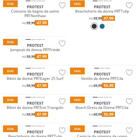
DEAL
DEAL
PROTEST
PROTEST
Costume da bagno da uomo
Beachshorts da donna PRTTulip
PRTNorthaw
47,99
59,99
PVC
47,99
59,99
PVC
DEAL
PROTEST
Jumpsuit da donna PRTFrieda
47,99
59,99
PVC
DEAL
DEAL
PROTEST
PROTEST
Bikini da donna PRTEager 25 Surf
Vestito da donna PRTCila
47,99
55,99
59,99
69,99
PVC
PVC
DEAL
DEAL
PROTEST
PROTEST
Bikini da donna PRTExit Triangolo
Beach Dress da Donna PRTCila
47,99
55,99
59,99
69,99
PVC
PVC
DEAL
DEAL
PROTEST
PROTEST
Beachshorts da donna PRTTulip
Camicia da spiaggia da uomo