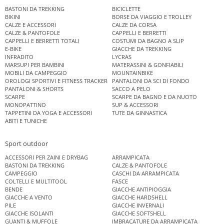
BASTONI DA TREKKING
BICICLETTE
BIKINI
BORSE DA VIAGGIO E TROLLEY
CALZE E ACCESSORI
CALZE DA CORSA
CALZE & PANTOFOLE
CAPPELLI E BERRETTI
CAPPELLI E BERRETTI TOTALI
COSTUMI DA BAGNO A SLIP
E-BIKE
GIACCHE DA TREKKING
INFRADITO
LYCRAS
MARSUPI PER BAMBINI
MATERASSINI & GONFIABILI
MOBILI DA CAMPEGGIO
MOUNTAINBIKE
OROLOGI SPORTIVI E FITNESS TRACKER
PANTALONI DA SCI DI FONDO
PANTALONI & SHORTS
SACCO A PELO
SCARPE
SCARPE DA BAGNO E DA NUOTO
MONOPATTINO
SUP & ACCESSORI
TAPPETINI DA YOGA E ACCESSORI
TUTE DA GINNASTICA
ABITI E TUNICHE
Sport outdoor
ACCESSORI PER ZAINI E DRYBAG
ARRAMPICATA
BASTONI DA TREKKING
CALZE & PANTOFOLE
CAMPEGGIO
CASCHI DA ARRAMPICATA
COLTELLI E MULTITOOL
FASCE
BENDE
GIACCHE ANTIPIOGGIA
GIACCHE A VENTO
GIACCHE HARDSHELL
PILE
GIACCHE INVERNALI
GIACCHE ISOLANTI
GIACCHE SOFTSHELL
GUANTI & MUFFOLE
IMBRACATURE DA ARRAMPICATA