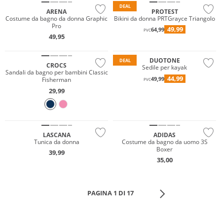
DEAL
ARENA
PROTEST
Costume da bagno da donna Graphic
Bikini da donna PRTGrayce Triangolo
Pro
49,99
64,99
PVC
49,95
DUOTONE
DEAL
CROCS
Sedile per kayak
Sandali da bagno per bambini Classic
44,99
49,99
Fisherman
PVC
29,99
LASCANA
ADIDAS
Tunica da donna
Costume da bagno da uomo 3S
Boxer
39,99
35,00
PAGINA 1 DI 17