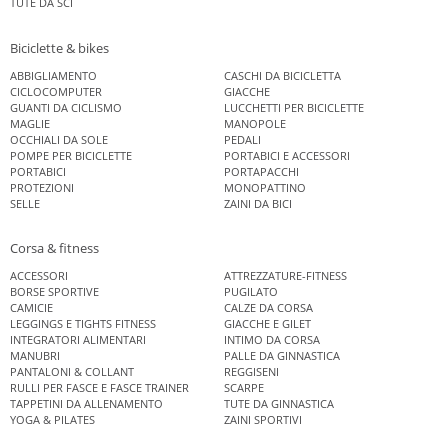
TUTE DA SCI
Biciclette & bikes
ABBIGLIAMENTO
CASCHI DA BICICLETTA
CICLOCOMPUTER
GIACCHE
GUANTI DA CICLISMO
LUCCHETTI PER BICICLETTE
MAGLIE
MANOPOLE
OCCHIALI DA SOLE
PEDALI
POMPE PER BICICLETTE
PORTABICI E ACCESSORI
PORTABICI
PORTAPACCHI
PROTEZIONI
MONOPATTINO
SELLE
ZAINI DA BICI
Corsa & fitness
ACCESSORI
ATTREZZATURE-FITNESS
BORSE SPORTIVE
PUGILATO
CAMICIE
CALZE DA CORSA
LEGGINGS E TIGHTS FITNESS
GIACCHE E GILET
INTEGRATORI ALIMENTARI
INTIMO DA CORSA
MANUBRI
PALLE DA GINNASTICA
PANTALONI & COLLANT
REGGISENI
RULLI PER FASCE E FASCE TRAINER
SCARPE
TAPPETINI DA ALLENAMENTO
TUTE DA GINNASTICA
YOGA & PILATES
ZAINI SPORTIVI