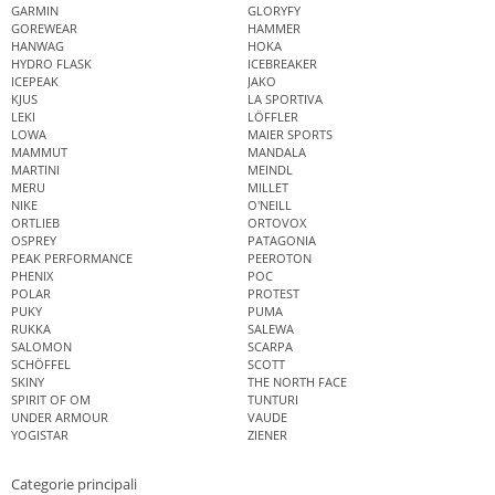
GARMIN
GLORYFY
GOREWEAR
HAMMER
HANWAG
HOKA
HYDRO FLASK
ICEBREAKER
ICEPEAK
JAKO
KJUS
LA SPORTIVA
LEKI
LÖFFLER
LOWA
MAIER SPORTS
MAMMUT
MANDALA
MARTINI
MEINDL
MERU
MILLET
NIKE
O'NEILL
ORTLIEB
ORTOVOX
OSPREY
PATAGONIA
PEAK PERFORMANCE
PEEROTON
PHENIX
POC
POLAR
PROTEST
PUKY
PUMA
RUKKA
SALEWA
SALOMON
SCARPA
SCHÖFFEL
SCOTT
SKINY
THE NORTH FACE
SPIRIT OF OM
TUNTURI
UNDER ARMOUR
VAUDE
YOGISTAR
ZIENER
Categorie principali