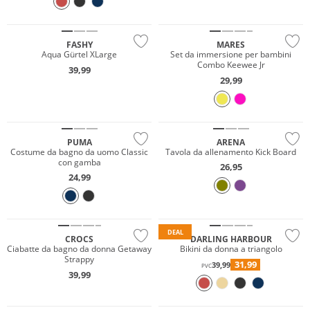
FASHY
MARES
Aqua Gürtel XLarge
Set da immersione per bambini
Combo Keewee Jr
39,99
29,99
Sostenibile
PUMA
ARENA
Costume da bagno da uomo Classic
Tavola da allenamento Kick Board
con gamba
26,95
Mix & Match
24,99
Prezzo & Valore
Sostenibile
DEAL
CROCS
DARLING HARBOUR
Ciabatte da bagno da donna Getaway
Bikini da donna a triangolo
Strappy
31,99
39,99
PVC
39,99
Sostenibile