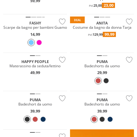
59,99
23,00
25,00
PVC
Taglie grandi
DEAL
FASHY
ANITA
Scarpe da bagno per bambini Guamo
Costume da bagno da donna Tarja
14,99
99,99
129,99
PVC
Sostenibile
HAPPY PEOPLE
PUMA
Materassino da seduta/lettino
Badeshorts da uomo
49,99
29,99
Sostenibile
Sostenibile
PUMA
PUMA
Badeshort da uomo
Badeshorts da uomo
39,99
39,99
Sostenibile