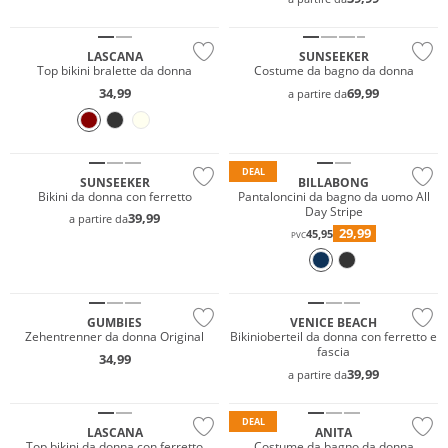
Mix & Match
Taglie grandi
LASCANA
SUNSEEKER
Top bikini bralette da donna
Costume da bagno da donna
34,99
69,99
a partire da
Prezzo & Valore
Mix & Match
Sostenibile
DEAL
SUNSEEKER
BILLABONG
Bikini da donna con ferretto
Pantaloncini da bagno da uomo All
Day Stripe
39,99
a partire da
29,99
45,95
PVC
Sostenibile
Mix & Match
GUMBIES
VENICE BEACH
Zehentrenner da donna Original
Bikinioberteil da donna con ferretto e
fascia
34,99
39,99
a partire da
Mix & Match
Taglie grandi
DEAL
LASCANA
ANITA
Top bikini da donna con ferretto
Costume da bagno da donna