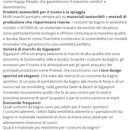
come Happy People, che garantiscono il massimo comfort e
divertimento.
Prodotti sostenibili per il nuoto e la spiaggia
Molti marchi puntano sempre più su
materiali sostenibili
e
metodi di
produzione che risparmiano risorse
. I costumi da bagno in poliestere
riciclato o ECONYL®, un materiale ricavato da vecchie reti da pesca,
sono particolarmente ecologici e offrono comunque la massima qualità
e durata. Marchi come Charmline combinano la sostenibilità con modelli
innovativi che garantiscono una vestibilità perfetta.
Varietà di marchi da Gigasport
Gigasport offre un’ampia selezione di marchi di alta qualità che sono
sinonimo di funzionalità, stile e durata. Scoprite i costumi da bagno, gli
accessori per il nuoto e le attrezzature per gli sport acquatici dei
principali produttori come Protest, che convincono con
i loro design
sportivi ed eleganti
. Che siate alla ricerca di un costume da bagno
sportivo, di un paio di pantaloncini da bagno alla moda di Roxy o di un
nuovo set da snorkeling, nella gamma Swim & Beach di Gigasport
troverete sicuramente quello che fa al caso vostro per la vostra
prossima sessione di sport acquatici o per la vostra vacanza al mare.
Domande frequenti
Quali costumi da bagno sono più adatti per il nuoto sportivo?
I costumi aderenti, i bikini dalla vestibilità aderente o i pantaloncini da
bagno in materiale resistente al cloro di Arena sono ideali per un
allenamento intensivo di nuoto.
Qual è il materiale più resistente per i costumi da bagno?