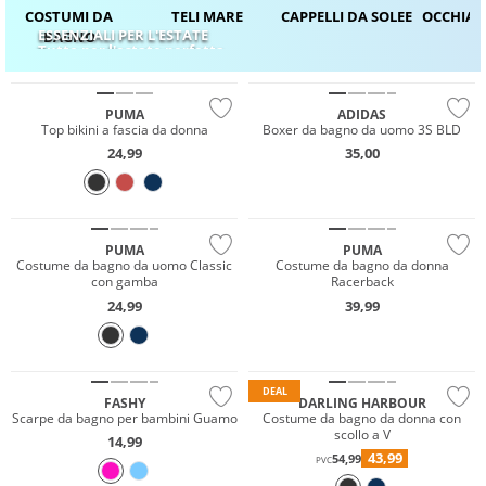
COSTUMI DA
TELI MARE
CAPPELLI DA SOLE
E
OCCHIALI
ESSENZIALI PER L'ESTATE
BAGNO
Mix & Match
Tutto per l'estate perfetta
Sostenibile
Sostenibile
PUMA
ADIDAS
Top bikini a fascia da donna
Boxer da bagno da uomo 3S BLD
24,99
35,00
Sostenibile
Sostenibile
PUMA
PUMA
Costume da bagno da uomo Classic
Costume da bagno da donna
con gamba
Racerback
24,99
39,99
Prezzo & Valore
DEAL
FASHY
DARLING HARBOUR
Scarpe da bagno per bambini Guamo
Costume da bagno da donna con
scollo a V
14,99
43,99
54,99
PVC