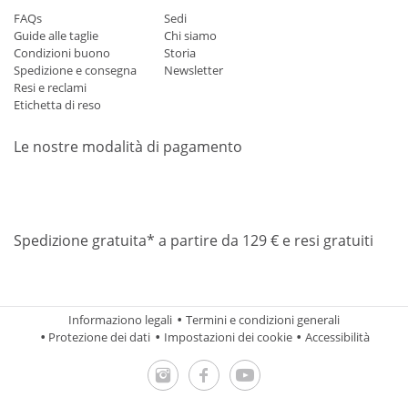
FAQs
Sedi
Guide alle taglie
Chi siamo
Condizioni buono
Storia
Spedizione e consegna
Newsletter
Resi e reclami
Etichetta di reso
Le nostre modalità di pagamento
Mastercard
Visa
Diners
Applepay
Amazon
Paypal
Klarn
Spedizione gratuita* a partire da 129 € e resi gratuiti
Informaziono legali
Termini e condizioni generali
Protezione dei dati
Impostazioni dei cookie
Accessibilità