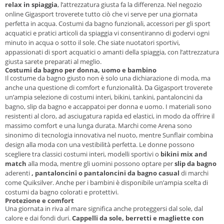
relax in spiaggia
, l’attrezzatura giusta fa la differenza. Nel negozio
online Gigasport troverete tutto ciò che vi serve per una giornata
perfetta in acqua. Costumi da bagno funzionali, accessori per gli sport
acquatici e pratici articoli da spiaggia vi consentiranno di godervi ogni
minuto in acqua o sotto il sole. Che siate nuotatori sportivi,
appassionati di sport acquatici o amanti della spiaggia, con l’attrezzatura
giusta sarete preparati al meglio.
Costumi da bagno per donna, uomo e bambino
Il costume da bagno giusto non è solo una dichiarazione di moda, ma
anche una questione di comfort e funzionalità. Da Gigasport troverete
un’ampia selezione di costumi interi, bikini, tankini, pantaloncini da
bagno, slip da bagno e accappatoi per donna e uomo. I materiali sono
resistenti al cloro, ad asciugatura rapida ed elastici, in modo da offrire il
massimo comfort e una lunga durata. Marchi come Arena sono
sinonimo di tecnologia innovativa nel nuoto, mentre Sunflair combina
design alla moda con una vestibilità perfetta. Le donne possono
scegliere tra classici costumi interi, modelli sportivi o
bikini mix and
match
alla moda, mentre gli uomini possono optare per
slip da bagno
aderenti
, pantaloncini o pantaloncini da bagno casual
di marchi
come Quiksilver. Anche per i bambini è disponibile un’ampia scelta di
costumi da bagno colorati e protettivi.
Protezione e comfort
Una giornata in riva al mare significa anche proteggersi dal sole, dal
calore e dai fondi duri.
Cappelli da sole, berretti e magliette con