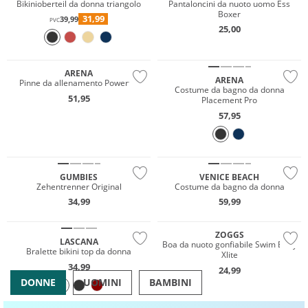
Bikinioberteil da donna triangolo
Pantaloncini da nuoto uomo Ess
Boxer
31,99
39,99
PVC
25,00
Sostenibile
ARENA
ARENA
Pinne da allenamento Powerfin
Costume da bagno da donna
51,95
Placement Pro
57,95
Sostenibile
GUMBIES
VENICE BEACH
Zehentrenner Original
Costume da bagno da donna
Must have
34,99
59,99
Mix & Match
Gigasafe
ZOGGS
LASCANA
Boa da nuoto gonfiabile Swim Buoy
Bralette bikini top da donna
Xlite
34,99
24,99
DONNE
UOMINI
BAMBINI