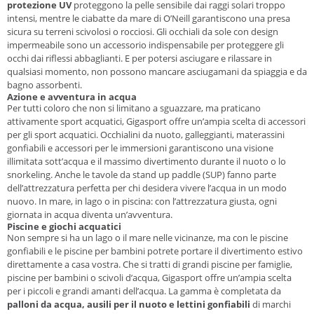
protezione UV
proteggono la pelle sensibile dai raggi solari troppo
intensi, mentre le ciabatte da mare di O’Neill garantiscono una presa
sicura su terreni scivolosi o rocciosi. Gli occhiali da sole con design
impermeabile sono un accessorio indispensabile per proteggere gli
occhi dai riflessi abbaglianti. E per potersi asciugare e rilassare in
qualsiasi momento, non possono mancare asciugamani da spiaggia e da
bagno assorbenti.
Azione e avventura in acqua
Per tutti coloro che non si limitano a sguazzare, ma praticano
attivamente sport acquatici, Gigasport offre un’ampia scelta di accessori
per gli sport acquatici. Occhialini da nuoto, galleggianti, materassini
gonfiabili e accessori per le immersioni garantiscono una visione
illimitata sott’acqua e il massimo divertimento durante il nuoto o lo
snorkeling. Anche le tavole da stand up paddle (SUP) fanno parte
dell’attrezzatura perfetta per chi desidera vivere l’acqua in un modo
nuovo. In mare, in lago o in piscina: con l’attrezzatura giusta, ogni
giornata in acqua diventa un’avventura.
Piscine e giochi acquatici
Non sempre si ha un lago o il mare nelle vicinanze, ma con le piscine
gonfiabili e le piscine per bambini potrete portare il divertimento estivo
direttamente a casa vostra. Che si tratti di grandi piscine per famiglie,
piscine per bambini o scivoli d’acqua, Gigasport offre un’ampia scelta
per i piccoli e grandi amanti dell’acqua. La gamma è completata da
palloni da acqua, ausili per il nuoto e lettini gonfiabili
di marchi