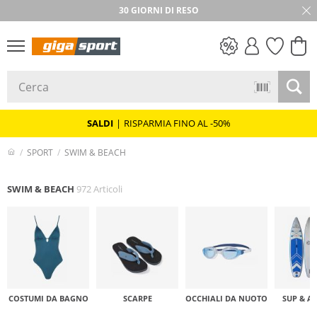
★★★★★ 4,8 / 5,0 STELLE
30 GIORNI DI RESO
SALDI
SALDI
|
RISPARMIA FINO AL -50%
SPORT
SWIM & BEACH
SWIM & BEACH
972 Articoli
COSTUMI DA BAGNO
SCARPE
OCCHIALI DA NUOTO
SUP & A