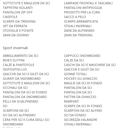
SOTTOTUTE E MAGLIONI DA SCI
LAMPADE FRONTALI E TASCABILI
TAPPETINI ISOLANTI
PANTALONI ANTIPIOGGIA
PANTALONI ZIP OFF
PRODOTTI PER LA CURA
CIASPOLE
SACCO A PELO
SCARPE-DA-TREKKING
SCARPE-ARRAMPICATA
SET DA FERRATA
STIVALI INVERNALI
STOVIGLIE E POSATE
ZAINI DA ALPINISMO
ZAINI DA GIORNO
ZAINI DA TREKKING
Sport invernali
ABBIGLIAMENTO DA SCI
CAPPUCCI SNOWBOARD
BOB E SLITTINI
CALZE DA SCI
CALZE & PANTOFOLE
CASCHI DA SCI E MASCHERE DA SCI
DISPOSITIVI-LVS
GIACCHE E GILET DA SCI
GIACCHE DA SCI E GILET DA SCI
GONNE TOTALI
GUANTI DA SNOWBOARD
HOCKEY-SU-GHIACCIO
SOTTOTUTE E MAGLIONI DA SCI
MAGLIE DA SCI DI FONDO
OCCHIALI DA SCI
PANTALONI DA SCI
PANTALONI DA SCI DI FONDO
PANTALONI DA SCI
PANTALONI DA SNOWBOARD
PATTINI DA GHIACCIO
PELLI DA SCIALPINISMO
RAMPANT
SCI
SCARPE DA SCI DI FONDO
SCARPONI DA SCI
SCARPONI DA SCI ALPINO
SCI DA SCI ALPINISMO
SCI DA FONDO
CERA PER SCI E CURA DEGLI SCI
SICUREZZA VALANGHE
SNOWBOARD
STIVALI INVERNALI