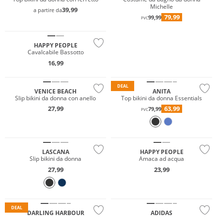
Michelle
39,99
a partire da
79,99
99,99
PVC
HAPPY PEOPLE
Cavalcabile Bassotto
16,99
Mix & Match
Mix & Match
DEAL
VENICE BEACH
ANITA
Slip bikini da donna con anello
Top bikini da donna Essentials
27,99
63,99
79,99
PVC
Mix & Match
LASCANA
HAPPY PEOPLE
Slip bikini da donna
Amaca ad acqua
Mix & Match
27,99
23,99
Prezzo & Valore
Sostenibile
DEAL
DARLING HARBOUR
ADIDAS