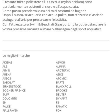
Il tessuto misto poliestere e l’ECONYL® (nylon riciclato) sono
particolarmente resistenti al cloro e all’acqua salata.
Come posso prendermi cura dei miei costumi da bagno?
Dopo il nuoto, sciacquarlo con acqua pulita, non strizzarlo e lasciarlo
asciugare all’aria per preservarne l’elasticità.
Con l’attrezzatura Swim & Beach di Gigasport, nulla potrà ostacolare la
vostra prossima vacanza al mare o all’insegna degli sport acquatici!
Le migliori marche
ADIDAS
AEVOR
ALÉ
ALPINA
AIM'N
ARC'TERYX
ARENA
ASICS
ASSOS
ATOMIC
BABOLAT
BARTS
BIRKENSTOCK
BLACKROLL
BOGNER FIRE+ICE
BROOKS
BUFF
DEUTER
DOLOMITE
DYNAFIT
E9
F2
FALKE
FANATIC
FJÄLLRÄVEN
FOX