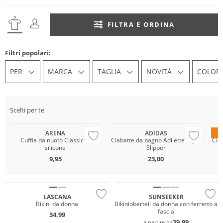
FILTRA E ORDINA
Filtri popolari:
PER
MARCA
TAGLIA
NOVITÀ
COLOR
Scelti per te
ARENA
ADIDAS
D
Cuffia da nuoto Classic in
Ciabatte da bagno Adilette Aqua
Cia
silicone
Slipper
9,95
23,00
Mix & Match
Mix & Match
LASCANA
SUNSEEKER
Bikini da donna
Bikinioberteil da donna con ferretto a
fascia
34,99
39,99
a partire da