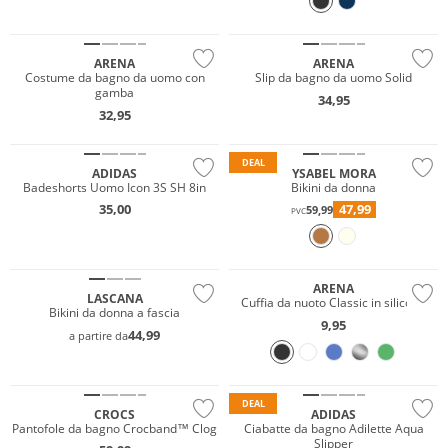
Sostenibile
Sostenibile
ARENA
ARENA
Costume da bagno da uomo con
Slip da bagno da uomo Solid
gamba
34,95
32,95
Sostenibile
DEAL
ADIDAS
YSABEL MORA
Badeshorts Uomo Icon 3S SH 8in
Bikini da donna
35,00
47,99
59,99
PVC
Mix & Match
ARENA
LASCANA
Cuffia da nuoto Classic in silicone
Bikini da donna a fascia
9,95
44,99
a partire da
DEAL
CROCS
ADIDAS
Pantofole da bagno Crocband™ Clog
Ciabatte da bagno Adilette Aqua
Slipper