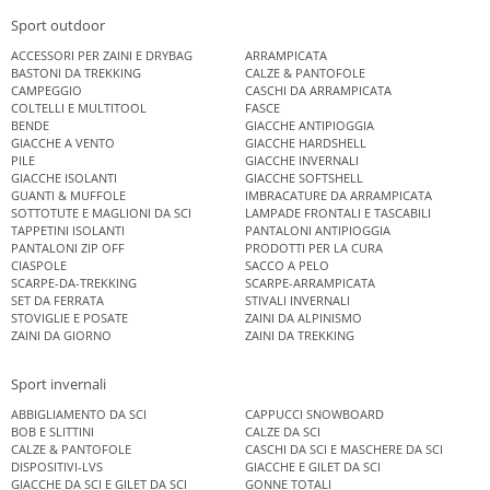
Sport outdoor
ACCESSORI PER ZAINI E DRYBAG
ARRAMPICATA
BASTONI DA TREKKING
CALZE & PANTOFOLE
CAMPEGGIO
CASCHI DA ARRAMPICATA
COLTELLI E MULTITOOL
FASCE
BENDE
GIACCHE ANTIPIOGGIA
GIACCHE A VENTO
GIACCHE HARDSHELL
PILE
GIACCHE INVERNALI
GIACCHE ISOLANTI
GIACCHE SOFTSHELL
GUANTI & MUFFOLE
IMBRACATURE DA ARRAMPICATA
SOTTOTUTE E MAGLIONI DA SCI
LAMPADE FRONTALI E TASCABILI
TAPPETINI ISOLANTI
PANTALONI ANTIPIOGGIA
PANTALONI ZIP OFF
PRODOTTI PER LA CURA
CIASPOLE
SACCO A PELO
SCARPE-DA-TREKKING
SCARPE-ARRAMPICATA
SET DA FERRATA
STIVALI INVERNALI
STOVIGLIE E POSATE
ZAINI DA ALPINISMO
ZAINI DA GIORNO
ZAINI DA TREKKING
Sport invernali
ABBIGLIAMENTO DA SCI
CAPPUCCI SNOWBOARD
BOB E SLITTINI
CALZE DA SCI
CALZE & PANTOFOLE
CASCHI DA SCI E MASCHERE DA SCI
DISPOSITIVI-LVS
GIACCHE E GILET DA SCI
GIACCHE DA SCI E GILET DA SCI
GONNE TOTALI