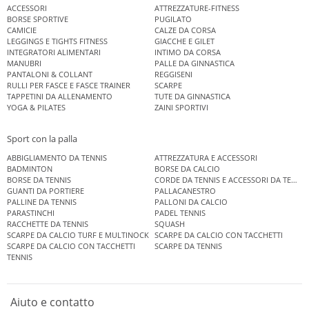
ACCESSORI
ATTREZZATURE-FITNESS
BORSE SPORTIVE
PUGILATO
CAMICIE
CALZE DA CORSA
LEGGINGS E TIGHTS FITNESS
GIACCHE E GILET
INTEGRATORI ALIMENTARI
INTIMO DA CORSA
MANUBRI
PALLE DA GINNASTICA
PANTALONI & COLLANT
REGGISENI
RULLI PER FASCE E FASCE TRAINER
SCARPE
TAPPETINI DA ALLENAMENTO
TUTE DA GINNASTICA
YOGA & PILATES
ZAINI SPORTIVI
Sport con la palla
ABBIGLIAMENTO DA TENNIS
ATTREZZATURA E ACCESSORI
BADMINTON
BORSE DA CALCIO
BORSE DA TENNIS
CORDE DA TENNIS E ACCESSORI DA TENNIS
GUANTI DA PORTIERE
PALLACANESTRO
PALLINE DA TENNIS
PALLONI DA CALCIO
PARASTINCHI
PADEL TENNIS
RACCHETTE DA TENNIS
SQUASH
SCARPE DA CALCIO TURF E MULTINOCK
SCARPE DA CALCIO CON TACCHETTI
SCARPE DA CALCIO CON TACCHETTI
SCARPE DA TENNIS
TENNIS
Aiuto e contatto