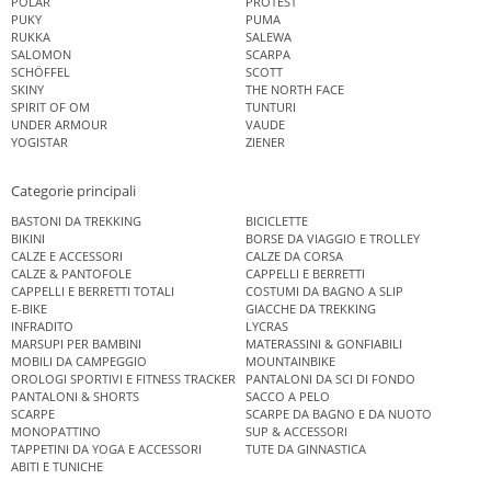
POLAR
PROTEST
PUKY
PUMA
RUKKA
SALEWA
SALOMON
SCARPA
SCHÖFFEL
SCOTT
SKINY
THE NORTH FACE
SPIRIT OF OM
TUNTURI
UNDER ARMOUR
VAUDE
YOGISTAR
ZIENER
Categorie principali
BASTONI DA TREKKING
BICICLETTE
BIKINI
BORSE DA VIAGGIO E TROLLEY
CALZE E ACCESSORI
CALZE DA CORSA
CALZE & PANTOFOLE
CAPPELLI E BERRETTI
CAPPELLI E BERRETTI TOTALI
COSTUMI DA BAGNO A SLIP
E-BIKE
GIACCHE DA TREKKING
INFRADITO
LYCRAS
MARSUPI PER BAMBINI
MATERASSINI & GONFIABILI
MOBILI DA CAMPEGGIO
MOUNTAINBIKE
OROLOGI SPORTIVI E FITNESS TRACKER
PANTALONI DA SCI DI FONDO
PANTALONI & SHORTS
SACCO A PELO
SCARPE
SCARPE DA BAGNO E DA NUOTO
MONOPATTINO
SUP & ACCESSORI
TAPPETINI DA YOGA E ACCESSORI
TUTE DA GINNASTICA
ABITI E TUNICHE