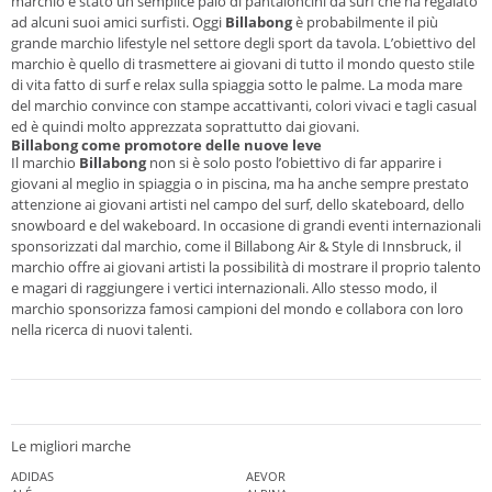
marchio è stato un semplice paio di pantaloncini da surf che ha regalato
ad alcuni suoi amici surfisti. Oggi
Billabong
è probabilmente il più
grande marchio lifestyle nel settore degli sport da tavola. L’obiettivo del
marchio è quello di trasmettere ai giovani di tutto il mondo questo stile
di vita fatto di surf e relax sulla spiaggia sotto le palme. La moda mare
del marchio convince con stampe accattivanti, colori vivaci e tagli casual
ed è quindi molto apprezzata soprattutto dai giovani.
Billabong come promotore delle nuove leve
Il marchio
Billabong
non si è solo posto l’obiettivo di far apparire i
giovani al meglio in spiaggia o in piscina, ma ha anche sempre prestato
attenzione ai giovani artisti nel campo del surf, dello skateboard, dello
snowboard e del wakeboard. In occasione di grandi eventi internazionali
sponsorizzati dal marchio, come il Billabong Air & Style di Innsbruck, il
marchio offre ai giovani artisti la possibilità di mostrare il proprio talento
e magari di raggiungere i vertici internazionali. Allo stesso modo, il
marchio sponsorizza famosi campioni del mondo e collabora con loro
nella ricerca di nuovi talenti.
Le migliori marche
ADIDAS
AEVOR