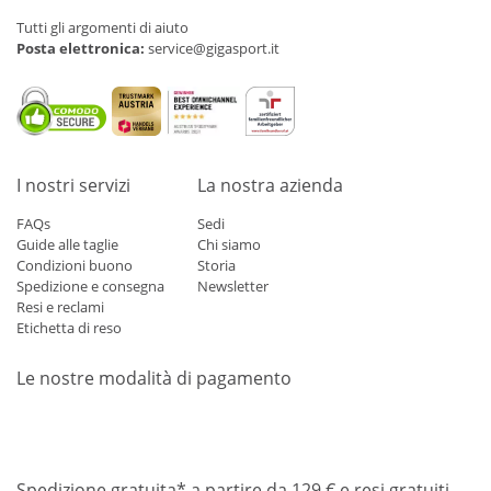
Tutti gli argomenti di aiuto
Posta elettronica:
service@gigasport.it
I nostri servizi
La nostra azienda
FAQs
Sedi
Guide alle taglie
Chi siamo
Condizioni buono
Storia
Spedizione e consegna
Newsletter
Resi e reclami
Etichetta di reso
Le nostre modalità di pagamento
Mastercard
Visa
Diners
Applepay
Amazon
Paypal
Klarn
Spedizione gratuita* a partire da 129 € e resi gratuiti