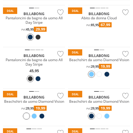
DEAL
DEAL
BILLABONG
BILLABONG
Pantaloncini da bagno da uomo All
Abito da donna Cloud
Day Stripe
67,99
85,95
PVC
29,99
45,95
PVC
Prezzo & Valore
Sostenibile
Prezzo & Valore
DEAL
BILLABONG
BILLABONG
Pantaloncini da bagno da uomo All
Beachshirt da uomo Diamond Vision
Day Stripe
19,99
29,95
PVC
45,95
Prezzo & Valore
Prezzo & Valore
DEAL
DEAL
BILLABONG
BILLABONG
Beachshirt da uomo Diamond Vision
Beachshirt da uomo Diamond Vision
19,99
19,99
29,95
29,95
PVC
PVC
Prezzo & Valore
DEAL
DEAL