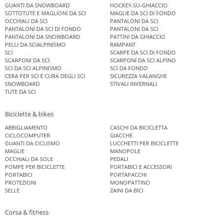
GUANTI DA SNOWBOARD
HOCKEY-SU-GHIACCIO
SOTTOTUTE E MAGLIONI DA SCI
MAGLIE DA SCI DI FONDO
OCCHIALI DA SCI
PANTALONI DA SCI
PANTALONI DA SCI DI FONDO
PANTALONI DA SCI
PANTALONI DA SNOWBOARD
PATTINI DA GHIACCIO
PELLI DA SCIALPINISMO
RAMPANT
SCI
SCARPE DA SCI DI FONDO
SCARPONI DA SCI
SCARPONI DA SCI ALPINO
SCI DA SCI ALPINISMO
SCI DA FONDO
CERA PER SCI E CURA DEGLI SCI
SICUREZZA VALANGHE
SNOWBOARD
STIVALI INVERNALI
TUTE DA SCI
Biciclette & bikes
ABBIGLIAMENTO
CASCHI DA BICICLETTA
CICLOCOMPUTER
GIACCHE
GUANTI DA CICLISMO
LUCCHETTI PER BICICLETTE
MAGLIE
MANOPOLE
OCCHIALI DA SOLE
PEDALI
POMPE PER BICICLETTE
PORTABICI E ACCESSORI
PORTABICI
PORTAPACCHI
PROTEZIONI
MONOPATTINO
SELLE
ZAINI DA BICI
Corsa & fitness