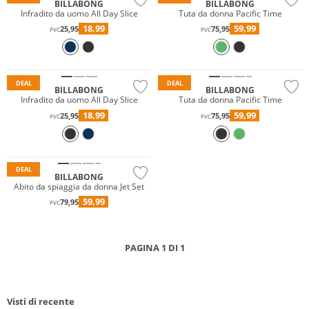
BILLABONG
BILLABONG
Infradito da uomo All Day Slice
Tuta da donna Pacific Time
18,99
59,99
25,95
75,95
PVC
PVC
Prezzo & Valore
DEAL
DEAL
BILLABONG
BILLABONG
Infradito da uomo All Day Slice
Tuta da donna Pacific Time
18,99
59,99
25,95
75,95
PVC
PVC
DEAL
BILLABONG
Abito da spiaggia da donna Jet Set
59,99
79,95
PVC
PAGINA 1 DI 1
Visti di recente