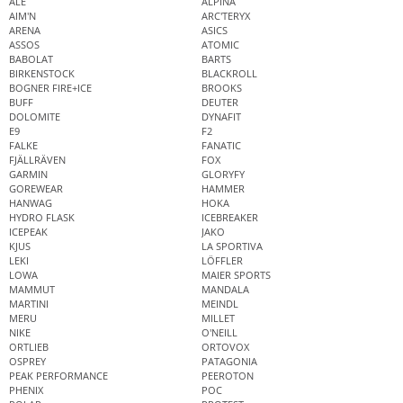
ALÉ
ALPINA
AIM'N
ARC'TERYX
ARENA
ASICS
ASSOS
ATOMIC
BABOLAT
BARTS
BIRKENSTOCK
BLACKROLL
BOGNER FIRE+ICE
BROOKS
BUFF
DEUTER
DOLOMITE
DYNAFIT
E9
F2
FALKE
FANATIC
FJÄLLRÄVEN
FOX
GARMIN
GLORYFY
GOREWEAR
HAMMER
HANWAG
HOKA
HYDRO FLASK
ICEBREAKER
ICEPEAK
JAKO
KJUS
LA SPORTIVA
LEKI
LÖFFLER
LOWA
MAIER SPORTS
MAMMUT
MANDALA
MARTINI
MEINDL
MERU
MILLET
NIKE
O'NEILL
ORTLIEB
ORTOVOX
OSPREY
PATAGONIA
PEAK PERFORMANCE
PEEROTON
PHENIX
POC