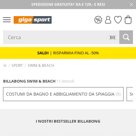
SPEDIZIONE GRATUITA* DA € 129,- E RESI
30 GIORNI DI RESO
SALDI
SALDI
|
RISPARMIA FINO AL -50%
SPORT
SWIM & BEACH
BILLABONG SWIM & BEACH
11 Articoli
COSTUMI DA BAGNO E ABBIGLIAMENTO DA SPIAGGIA
(9)
SC
I NOSTRI BESTSELLER BILLABONG
Sostenibile
Prezzo & Valore
Prezzo & Valore
Prezzo & Valore