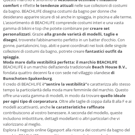
comfort
e riflette
le tendenze attuali
nelle sue collezioni di costumi
da bagno. BEACHLIFE disegna costumi da bagno per donne che
desiderano apparire sicure di sé anche in spiaggia, in piscina e alle terme.
L’assortimento di BEACHLIFE comprende costumi interi e una vasta
gamma di bikini e top che potete combinare per
creare set
personalizzati
. Grazie
alla grande varietà di modelli, taglie e
disegni
, troverete l’abbinamento perfetto in un batter d’occhio. Con
gonne, pantaloncini, top, abiti e parei coordinati nei look delle singole
collezioni di costumi da bagno, potrete creare
fantastici outfit da
spiaggia
.
Moda mare dalla vestibilità perfetta: il marchio BEACHLIFE
BEACHLIFE è un marchio dell’azienda tradizionale
Beach House B.V.,
fondata quattro decenni fa e con sede nel villaggio olandese
di
Bunschoten-Spakenburg
.
Il credo di BEACHLIFE è
“sentire la vestibilità”
e caratterizza allo stesso
tempo la particolarità della moda mare femminile del marchio. Questo
offre una vasta gamma di modelli, in modo da trovare
quello ideale
per ogni tipo di corporatura
. Oltre alle taglie di coppa dalla B alla F e ai
modelli accattivanti, anche
le caratteristiche raffinate
contribuiscono al vostro benessere. A seconda del modello, queste
includono imbottiture, dettagli modellanti o altri particolari che vi
valorizzano al meglio.
Esplora il negozio online Gigasport alla ricerca dei costumi da bagno del