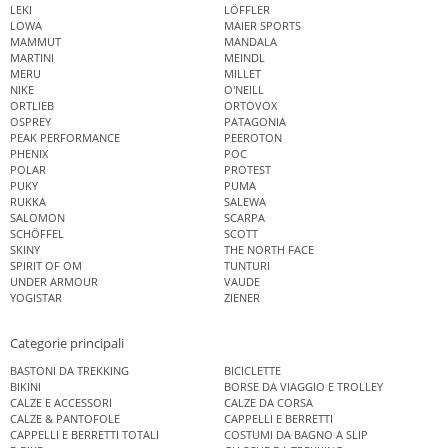
LEKI
LÖFFLER
LOWA
MAIER SPORTS
MAMMUT
MANDALA
MARTINI
MEINDL
MERU
MILLET
NIKE
O'NEILL
ORTLIEB
ORTOVOX
OSPREY
PATAGONIA
PEAK PERFORMANCE
PEEROTON
PHENIX
POC
POLAR
PROTEST
PUKY
PUMA
RUKKA
SALEWA
SALOMON
SCARPA
SCHÖFFEL
SCOTT
SKINY
THE NORTH FACE
SPIRIT OF OM
TUNTURI
UNDER ARMOUR
VAUDE
YOGISTAR
ZIENER
Categorie principali
BASTONI DA TREKKING
BICICLETTE
BIKINI
BORSE DA VIAGGIO E TROLLEY
CALZE E ACCESSORI
CALZE DA CORSA
CALZE & PANTOFOLE
CAPPELLI E BERRETTI
CAPPELLI E BERRETTI TOTALI
COSTUMI DA BAGNO A SLIP