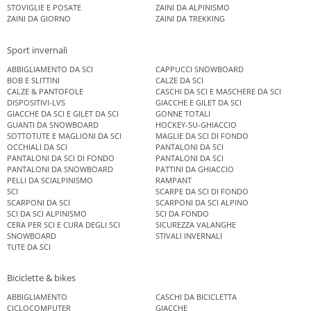
STOVIGLIE E POSATE
ZAINI DA ALPINISMO
ZAINI DA GIORNO
ZAINI DA TREKKING
Sport invernali
ABBIGLIAMENTO DA SCI
CAPPUCCI SNOWBOARD
BOB E SLITTINI
CALZE DA SCI
CALZE & PANTOFOLE
CASCHI DA SCI E MASCHERE DA SCI
DISPOSITIVI-LVS
GIACCHE E GILET DA SCI
GIACCHE DA SCI E GILET DA SCI
GONNE TOTALI
GUANTI DA SNOWBOARD
HOCKEY-SU-GHIACCIO
SOTTOTUTE E MAGLIONI DA SCI
MAGLIE DA SCI DI FONDO
OCCHIALI DA SCI
PANTALONI DA SCI
PANTALONI DA SCI DI FONDO
PANTALONI DA SCI
PANTALONI DA SNOWBOARD
PATTINI DA GHIACCIO
PELLI DA SCIALPINISMO
RAMPANT
SCI
SCARPE DA SCI DI FONDO
SCARPONI DA SCI
SCARPONI DA SCI ALPINO
SCI DA SCI ALPINISMO
SCI DA FONDO
CERA PER SCI E CURA DEGLI SCI
SICUREZZA VALANGHE
SNOWBOARD
STIVALI INVERNALI
TUTE DA SCI
Biciclette & bikes
ABBIGLIAMENTO
CASCHI DA BICICLETTA
CICLOCOMPUTER
GIACCHE