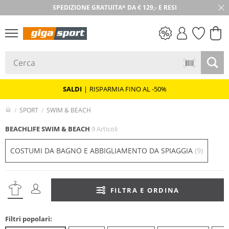
SPEDIZIONE GRATUITA* DA € 129,- E RESI
30 GIORNI DI RESO
SALDI
SALDI
|
RISPARMIA FINO AL -50%
SPORT
SWIM & BEACH
BEACHLIFE SWIM & BEACH
9 Articoli
COSTUMI DA BAGNO E ABBIGLIAMENTO DA SPIAGGIA
(9)
FILTRA E ORDINA
Filtri popolari: