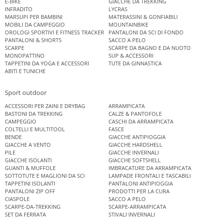
E-BIKE
GIACCHE DA TREKKING
INFRADITO
LYCRAS
MARSUPI PER BAMBINI
MATERASSINI & GONFIABILI
MOBILI DA CAMPEGGIO
MOUNTAINBIKE
OROLOGI SPORTIVI E FITNESS TRACKER
PANTALONI DA SCI DI FONDO
PANTALONI & SHORTS
SACCO A PELO
SCARPE
SCARPE DA BAGNO E DA NUOTO
MONOPATTINO
SUP & ACCESSORI
TAPPETINI DA YOGA E ACCESSORI
TUTE DA GINNASTICA
ABITI E TUNICHE
Sport outdoor
ACCESSORI PER ZAINI E DRYBAG
ARRAMPICATA
BASTONI DA TREKKING
CALZE & PANTOFOLE
CAMPEGGIO
CASCHI DA ARRAMPICATA
COLTELLI E MULTITOOL
FASCE
BENDE
GIACCHE ANTIPIOGGIA
GIACCHE A VENTO
GIACCHE HARDSHELL
PILE
GIACCHE INVERNALI
GIACCHE ISOLANTI
GIACCHE SOFTSHELL
GUANTI & MUFFOLE
IMBRACATURE DA ARRAMPICATA
SOTTOTUTE E MAGLIONI DA SCI
LAMPADE FRONTALI E TASCABILI
TAPPETINI ISOLANTI
PANTALONI ANTIPIOGGIA
PANTALONI ZIP OFF
PRODOTTI PER LA CURA
CIASPOLE
SACCO A PELO
SCARPE-DA-TREKKING
SCARPE-ARRAMPICATA
SET DA FERRATA
STIVALI INVERNALI