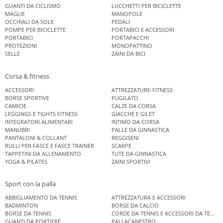
GUANTI DA CICLISMO
LUCCHETTI PER BICICLETTE
MAGLIE
MANOPOLE
OCCHIALI DA SOLE
PEDALI
POMPE PER BICICLETTE
PORTABICI E ACCESSORI
PORTABICI
PORTAPACCHI
PROTEZIONI
MONOPATTINO
SELLE
ZAINI DA BICI
Corsa & fitness
ACCESSORI
ATTREZZATURE-FITNESS
BORSE SPORTIVE
PUGILATO
CAMICIE
CALZE DA CORSA
LEGGINGS E TIGHTS FITNESS
GIACCHE E GILET
INTEGRATORI ALIMENTARI
INTIMO DA CORSA
MANUBRI
PALLE DA GINNASTICA
PANTALONI & COLLANT
REGGISENI
RULLI PER FASCE E FASCE TRAINER
SCARPE
TAPPETINI DA ALLENAMENTO
TUTE DA GINNASTICA
YOGA & PILATES
ZAINI SPORTIVI
Sport con la palla
ABBIGLIAMENTO DA TENNIS
ATTREZZATURA E ACCESSORI
BADMINTON
BORSE DA CALCIO
BORSE DA TENNIS
CORDE DA TENNIS E ACCESSORI DA TENNIS
GUANTI DA PORTIERE
PALLACANESTRO