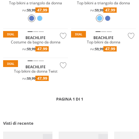
Top bikini a triangolo da donna
Top bikini a triangolo da donna
47,99
47,99
59,99
59,99
PVC
PVC
Mix & Match
DEAL
DEAL
BEACHLIFE
BEACHLIFE
Costume da bagno da donna
Top bikini da donna
47,99
47,99
59,99
59,99
PVC
PVC
Mix & Match
DEAL
BEACHLIFE
Top bikini da donna Twist
47,99
59,99
PVC
PAGINA 1 DI 1
Visti di recente