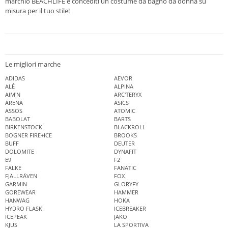
marchio BEACHLIFE e concediti un costume da bagno da donna su
misura per il tuo stile!
Le migliori marche
ADIDAS
AEVOR
ALÉ
ALPINA
AIM'N
ARC'TERYX
ARENA
ASICS
ASSOS
ATOMIC
BABOLAT
BARTS
BIRKENSTOCK
BLACKROLL
BOGNER FIRE+ICE
BROOKS
BUFF
DEUTER
DOLOMITE
DYNAFIT
E9
F2
FALKE
FANATIC
FJÄLLRÄVEN
FOX
GARMIN
GLORYFY
GOREWEAR
HAMMER
HANWAG
HOKA
HYDRO FLASK
ICEBREAKER
ICEPEAK
JAKO
KJUS
LA SPORTIVA