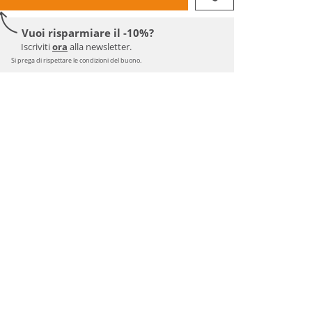
Vuoi risparmiare il -10%?
Iscriviti
ora
alla newsletter.
Si prega di rispettare le condizioni del buono.