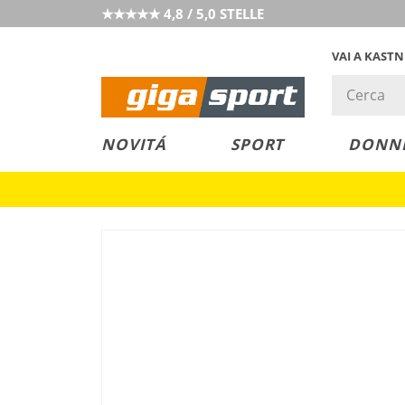
★★★★★ 4,8 / 5,0 STELLE
VAI A KAST
PREZZO &
SALDI
NOVITÁ
SPORT
DONN
VALORE