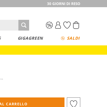
30 GIORNI DI RESO
S
GIGAGREEN
SALDI
one
AL CARRELLO