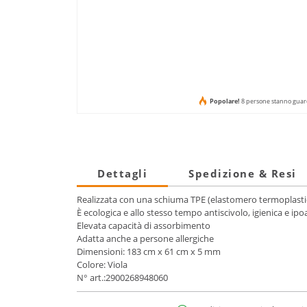
Popolare!
8 persone stanno guar
Dettagli
Spedizione & Resi
Realizzata con una schiuma TPE (elastomero termoplastic
È ecologica e allo stesso tempo antiscivolo, igienica e ipo
Elevata capacità di assorbimento
Adatta anche a persone allergiche
Dimensioni: 183 cm x 61 cm x 5 mm
Colore: Viola
N° art.:2900268948060