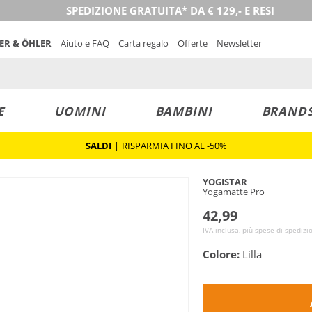
SPEDIZIONE GRATUITA* DA € 129,- E RESI
NER & ÖHLER
Aiuto e FAQ
Carta regalo
Offerte
Newsletter
E
UOMINI
BAMBINI
BRAND
SALDI
|
RISPARMIA FINO AL -50%
YOGISTAR
Yogamatte Pro
42,99
IVA inclusa, più spese di spedizi
Colore:
Lilla