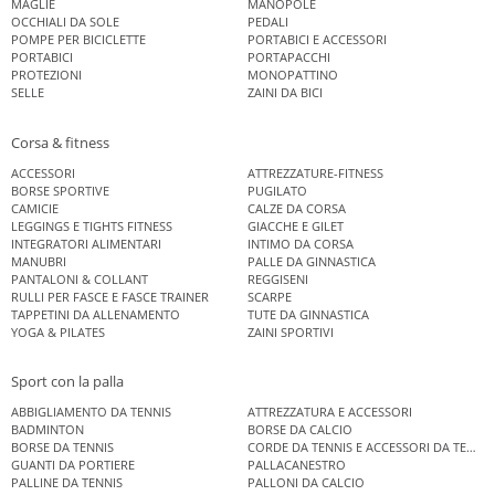
MAGLIE
MANOPOLE
OCCHIALI DA SOLE
PEDALI
POMPE PER BICICLETTE
PORTABICI E ACCESSORI
PORTABICI
PORTAPACCHI
PROTEZIONI
MONOPATTINO
SELLE
ZAINI DA BICI
Corsa & fitness
ACCESSORI
ATTREZZATURE-FITNESS
BORSE SPORTIVE
PUGILATO
CAMICIE
CALZE DA CORSA
LEGGINGS E TIGHTS FITNESS
GIACCHE E GILET
INTEGRATORI ALIMENTARI
INTIMO DA CORSA
MANUBRI
PALLE DA GINNASTICA
PANTALONI & COLLANT
REGGISENI
RULLI PER FASCE E FASCE TRAINER
SCARPE
TAPPETINI DA ALLENAMENTO
TUTE DA GINNASTICA
YOGA & PILATES
ZAINI SPORTIVI
Sport con la palla
ABBIGLIAMENTO DA TENNIS
ATTREZZATURA E ACCESSORI
BADMINTON
BORSE DA CALCIO
BORSE DA TENNIS
CORDE DA TENNIS E ACCESSORI DA TENNIS
GUANTI DA PORTIERE
PALLACANESTRO
PALLINE DA TENNIS
PALLONI DA CALCIO