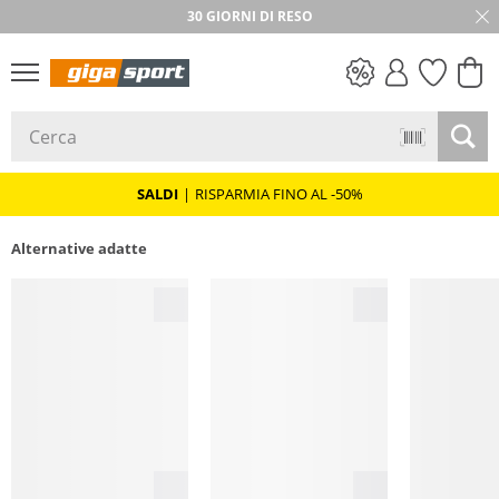
★★★★★ 4,8 / 5,0 STELLE
30 GIORNI DI RESO
SALDI
SALDI
|
RISPARMIA FINO AL -50%
Alternative adatte