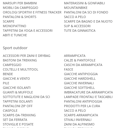
MARSUPI PER BAMBINI
MATERASSINI & GONFIABILI
MOBILI DA CAMPEGGIO
MOUNTAINBIKE
OROLOGI SPORTIVI E FITNESS TRACKER
PANTALONI DA SCI DI FONDO
PANTALONI & SHORTS
SACCO A PELO
SCARPE
SCARPE DA BAGNO E DA NUOTO
MONOPATTINO
SUP & ACCESSORI
TAPPETINI DA YOGA E ACCESSORI
TUTE DA GINNASTICA
ABITI E TUNICHE
Sport outdoor
ACCESSORI PER ZAINI E DRYBAG
ARRAMPICATA
BASTONI DA TREKKING
CALZE & PANTOFOLE
CAMPEGGIO
CASCHI DA ARRAMPICATA
COLTELLI E MULTITOOL
FASCE
BENDE
GIACCHE ANTIPIOGGIA
GIACCHE A VENTO
GIACCHE HARDSHELL
PILE
GIACCHE INVERNALI
GIACCHE ISOLANTI
GIACCHE SOFTSHELL
GUANTI & MUFFOLE
IMBRACATURE DA ARRAMPICATA
SOTTOTUTE E MAGLIONI DA SCI
LAMPADE FRONTALI E TASCABILI
TAPPETINI ISOLANTI
PANTALONI ANTIPIOGGIA
PANTALONI ZIP OFF
PRODOTTI PER LA CURA
CIASPOLE
SACCO A PELO
SCARPE-DA-TREKKING
SCARPE-ARRAMPICATA
SET DA FERRATA
STIVALI INVERNALI
STOVIGLIE E POSATE
ZAINI DA ALPINISMO