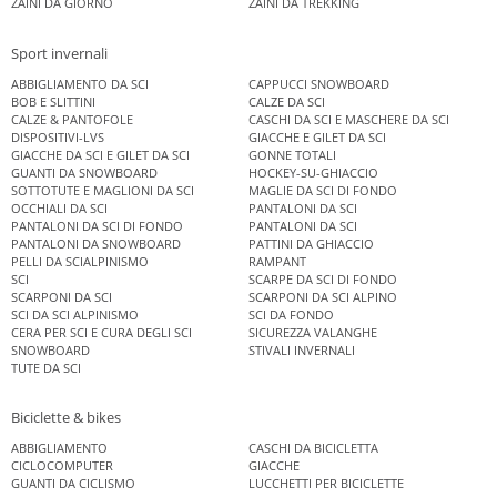
ZAINI DA GIORNO
ZAINI DA TREKKING
Sport invernali
ABBIGLIAMENTO DA SCI
CAPPUCCI SNOWBOARD
BOB E SLITTINI
CALZE DA SCI
CALZE & PANTOFOLE
CASCHI DA SCI E MASCHERE DA SCI
DISPOSITIVI-LVS
GIACCHE E GILET DA SCI
GIACCHE DA SCI E GILET DA SCI
GONNE TOTALI
GUANTI DA SNOWBOARD
HOCKEY-SU-GHIACCIO
SOTTOTUTE E MAGLIONI DA SCI
MAGLIE DA SCI DI FONDO
OCCHIALI DA SCI
PANTALONI DA SCI
PANTALONI DA SCI DI FONDO
PANTALONI DA SCI
PANTALONI DA SNOWBOARD
PATTINI DA GHIACCIO
PELLI DA SCIALPINISMO
RAMPANT
SCI
SCARPE DA SCI DI FONDO
SCARPONI DA SCI
SCARPONI DA SCI ALPINO
SCI DA SCI ALPINISMO
SCI DA FONDO
CERA PER SCI E CURA DEGLI SCI
SICUREZZA VALANGHE
SNOWBOARD
STIVALI INVERNALI
TUTE DA SCI
Biciclette & bikes
ABBIGLIAMENTO
CASCHI DA BICICLETTA
CICLOCOMPUTER
GIACCHE
GUANTI DA CICLISMO
LUCCHETTI PER BICICLETTE