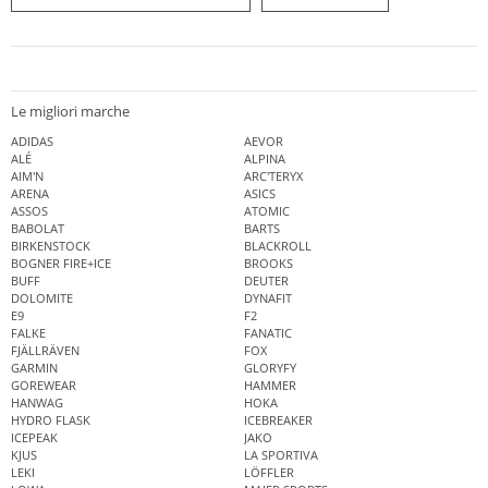
Le migliori marche
ADIDAS
AEVOR
ALÉ
ALPINA
AIM'N
ARC'TERYX
ARENA
ASICS
ASSOS
ATOMIC
BABOLAT
BARTS
BIRKENSTOCK
BLACKROLL
BOGNER FIRE+ICE
BROOKS
BUFF
DEUTER
DOLOMITE
DYNAFIT
E9
F2
FALKE
FANATIC
FJÄLLRÄVEN
FOX
GARMIN
GLORYFY
GOREWEAR
HAMMER
HANWAG
HOKA
HYDRO FLASK
ICEBREAKER
ICEPEAK
JAKO
KJUS
LA SPORTIVA
LEKI
LÖFFLER