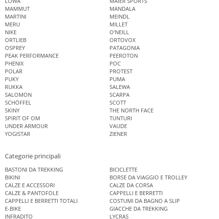
LOWA
MAIER SPORTS
MAMMUT
MANDALA
MARTINI
MEINDL
MERU
MILLET
NIKE
O'NEILL
ORTLIEB
ORTOVOX
OSPREY
PATAGONIA
PEAK PERFORMANCE
PEEROTON
PHENIX
POC
POLAR
PROTEST
PUKY
PUMA
RUKKA
SALEWA
SALOMON
SCARPA
SCHÖFFEL
SCOTT
SKINY
THE NORTH FACE
SPIRIT OF OM
TUNTURI
UNDER ARMOUR
VAUDE
YOGISTAR
ZIENER
Categorie principali
BASTONI DA TREKKING
BICICLETTE
BIKINI
BORSE DA VIAGGIO E TROLLEY
CALZE E ACCESSORI
CALZE DA CORSA
CALZE & PANTOFOLE
CAPPELLI E BERRETTI
CAPPELLI E BERRETTI TOTALI
COSTUMI DA BAGNO A SLIP
E-BIKE
GIACCHE DA TREKKING
INFRADITO
LYCRAS