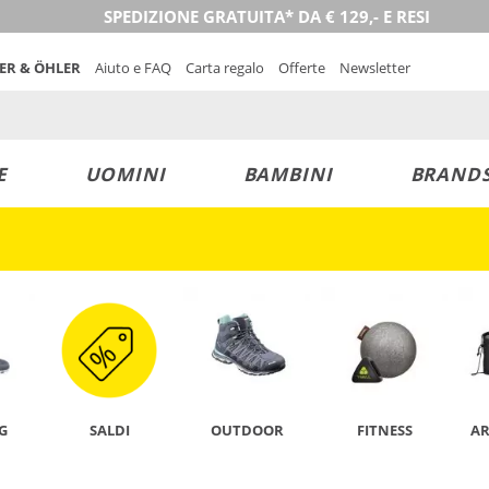
SPEDIZIONE GRATUITA* DA € 129,- E RESI
NER & ÖHLER
Aiuto e FAQ
Carta regalo
Offerte
Newsletter
E
UOMINI
BAMBINI
BRAND
SCOPRI ORA
G
SALDI
OUTDOOR
FITNESS
A