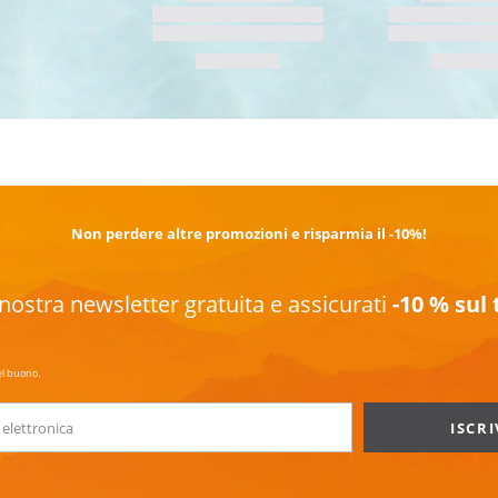
SCOPRI DI PIÙ
Non perdere altre promozioni e risparmia il -10%!
la nostra newsletter gratuita e assicurati
-10 % sul
el buono.
ISCRI