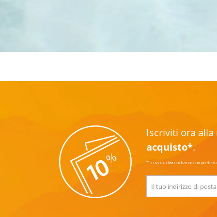
Iscriviti ora al
acquisto*
.
*Trovi
qui
le condizioni complete d