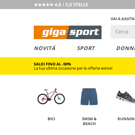
★★★★★ 4,8 / 5,0 STELLE
VAI A KAST
PREZZO &
SALDI
NOVITÁ
SPORT
DONN
VALORE
SALDI FINO AL -50%
La tua ultima occasione per le offerte estive!
BICI
SWIM &
RUNNIN
BEACH