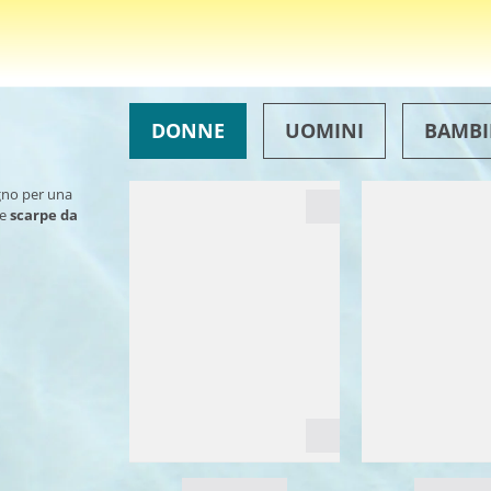
DONNE
UOMINI
BAMBI
ogno per una
le
scarpe da