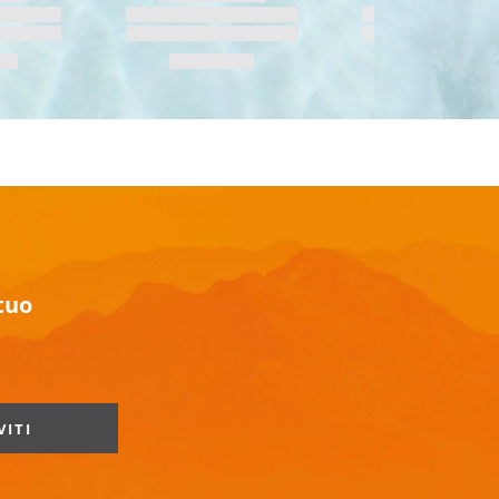
 tuo
VITI