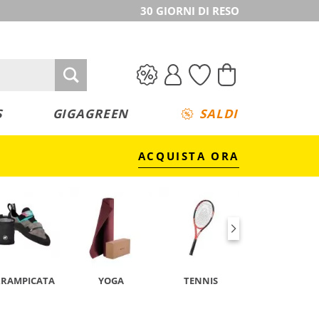
30 GIORNI DI RESO
S
GIGAGREEN
SALDI
ACQUISTA ORA
RRAMPICATA
YOGA
TENNIS
CAMPEGGIO 
TREKKING