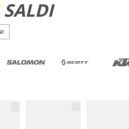
E
SALDI
NI
RUNNING