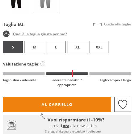
Taglia EU:
Guida alle taglie
Qual è la taglia giusta per me?
S
M
L
XL
XXL
Valutazione taglie:
?
taglio slim / aderente
aderente / adatto /
taglio ampio / largo
appropriato
AL CARRELLO
Vuoi risparmiare il -10%?
Iscriviti
ora
alla newsletter.
Si prega di rispettare le condizioni del buono.