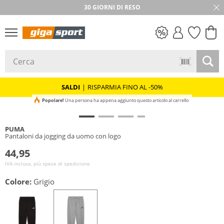
30 GIORNI DI RESO
SALDI
SALDI
|
RISPARMIA FINO AL -50%
Popolare!
Una persona ha appena aggiunto questo articolo al carrello
PUMA
Pantaloni da jogging da uomo con logo
44,95
IVA inclusa, più spese di spedizione
Colore:
Grigio