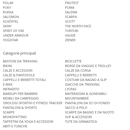
POLAR
PROTEST
PUKY
PUMA
RUKKA
SALEWA
SALOMON
SCARPA
SCHÖFFEL
SCOTT
SKINY
THE NORTH FACE
SPIRIT OF OM
TUNTURI
UNDER ARMOUR
VAUDE
YOGISTAR
ZIENER
Categorie principali
BASTONI DA TREKKING
BICICLETTE
BIKINI
BORSE DA VIAGGIO E TROLLEY
CALZE E ACCESSORI
CALZE DA CORSA
CALZE & PANTOFOLE
CAPPELLI E BERRETTI
CAPPELLI E BERRETTI TOTALI
COSTUMI DA BAGNO A SLIP
E-BIKE
GIACCHE DA TREKKING
INFRADITO
LYCRAS
MARSUPI PER BAMBINI
MATERASSINI & GONFIABILI
MOBILI DA CAMPEGGIO
MOUNTAINBIKE
OROLOGI SPORTIVI E FITNESS TRACKER
PANTALONI DA SCI DI FONDO
PANTALONI & SHORTS
SACCO A PELO
SCARPE
SCARPE DA BAGNO E DA NUOTO
MONOPATTINO
SUP & ACCESSORI
TAPPETINI DA YOGA E ACCESSORI
TUTE DA GINNASTICA
ABITI E TUNICHE