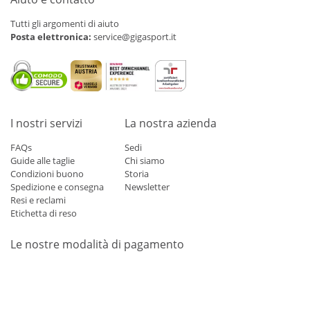
Tutti gli argomenti di aiuto
Posta elettronica:
service@gigasport.it
I nostri servizi
La nostra azienda
FAQs
Sedi
Guide alle taglie
Chi siamo
Condizioni buono
Storia
Spedizione e consegna
Newsletter
Resi e reclami
Etichetta di reso
Le nostre modalità di pagamento
Mastercard
Visa
Diners
Applepay
Amazon
Paypal
Klarn