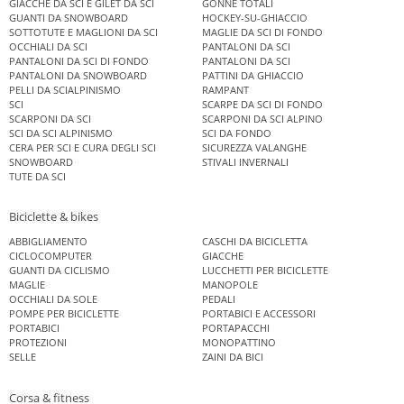
GIACCHE DA SCI E GILET DA SCI
GONNE TOTALI
GUANTI DA SNOWBOARD
HOCKEY-SU-GHIACCIO
SOTTOTUTE E MAGLIONI DA SCI
MAGLIE DA SCI DI FONDO
OCCHIALI DA SCI
PANTALONI DA SCI
PANTALONI DA SCI DI FONDO
PANTALONI DA SCI
PANTALONI DA SNOWBOARD
PATTINI DA GHIACCIO
PELLI DA SCIALPINISMO
RAMPANT
SCI
SCARPE DA SCI DI FONDO
SCARPONI DA SCI
SCARPONI DA SCI ALPINO
SCI DA SCI ALPINISMO
SCI DA FONDO
CERA PER SCI E CURA DEGLI SCI
SICUREZZA VALANGHE
SNOWBOARD
STIVALI INVERNALI
TUTE DA SCI
Biciclette & bikes
ABBIGLIAMENTO
CASCHI DA BICICLETTA
CICLOCOMPUTER
GIACCHE
GUANTI DA CICLISMO
LUCCHETTI PER BICICLETTE
MAGLIE
MANOPOLE
OCCHIALI DA SOLE
PEDALI
POMPE PER BICICLETTE
PORTABICI E ACCESSORI
PORTABICI
PORTAPACCHI
PROTEZIONI
MONOPATTINO
SELLE
ZAINI DA BICI
Corsa & fitness