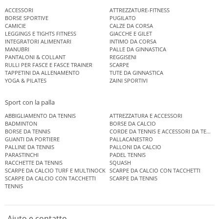
ACCESSORI
ATTREZZATURE-FITNESS
BORSE SPORTIVE
PUGILATO
CAMICIE
CALZE DA CORSA
LEGGINGS E TIGHTS FITNESS
GIACCHE E GILET
INTEGRATORI ALIMENTARI
INTIMO DA CORSA
MANUBRI
PALLE DA GINNASTICA
PANTALONI & COLLANT
REGGISENI
RULLI PER FASCE E FASCE TRAINER
SCARPE
TAPPETINI DA ALLENAMENTO
TUTE DA GINNASTICA
YOGA & PILATES
ZAINI SPORTIVI
Sport con la palla
ABBIGLIAMENTO DA TENNIS
ATTREZZATURA E ACCESSORI
BADMINTON
BORSE DA CALCIO
BORSE DA TENNIS
CORDE DA TENNIS E ACCESSORI DA TENNIS
GUANTI DA PORTIERE
PALLACANESTRO
PALLINE DA TENNIS
PALLONI DA CALCIO
PARASTINCHI
PADEL TENNIS
RACCHETTE DA TENNIS
SQUASH
SCARPE DA CALCIO TURF E MULTINOCK
SCARPE DA CALCIO CON TACCHETTI
SCARPE DA CALCIO CON TACCHETTI
SCARPE DA TENNIS
TENNIS
Aiuto e contatto