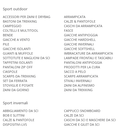
Sport outdoor
ACCESSORI PER ZAINI E DRYBAG
ARRAMPICATA
BASTONI DA TREKKING
CALZE & PANTOFOLE
CAMPEGGIO
CASCHI DA ARRAMPICATA
COLTELLI E MULTITOOL
FASCE
BENDE
GIACCHE ANTIPIOGGIA
GIACCHE A VENTO
GIACCHE HARDSHELL
PILE
GIACCHE INVERNALI
GIACCHE ISOLANTI
GIACCHE SOFTSHELL
GUANTI & MUFFOLE
IMBRACATURE DA ARRAMPICATA
SOTTOTUTE E MAGLIONI DA SCI
LAMPADE FRONTALI E TASCABILI
TAPPETINI ISOLANTI
PANTALONI ANTIPIOGGIA
PANTALONI ZIP OFF
PRODOTTI PER LA CURA
CIASPOLE
SACCO A PELO
SCARPE-DA-TREKKING
SCARPE-ARRAMPICATA
SET DA FERRATA
STIVALI INVERNALI
STOVIGLIE E POSATE
ZAINI DA ALPINISMO
ZAINI DA GIORNO
ZAINI DA TREKKING
Sport invernali
ABBIGLIAMENTO DA SCI
CAPPUCCI SNOWBOARD
BOB E SLITTINI
CALZE DA SCI
CALZE & PANTOFOLE
CASCHI DA SCI E MASCHERE DA SCI
DISPOSITIVI-LVS
GIACCHE E GILET DA SCI