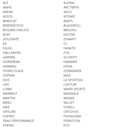
ALÉ
ALPINA
AIM'N
ARC'TERYX
ARENA
ASICS
ASSOS
ATOMIC
BABOLAT
BARTS
BIRKENSTOCK
BLACKROLL
BOGNER FIRE+ICE
BROOKS
BUFF
DEUTER
DOLOMITE
DYNAFIT
E9
F2
FALKE
FANATIC
FJÄLLRÄVEN
FOX
GARMIN
GLORYFY
GOREWEAR
HAMMER
HANWAG
HOKA
HYDRO FLASK
ICEBREAKER
ICEPEAK
JAKO
KJUS
LA SPORTIVA
LEKI
LÖFFLER
LOWA
MAIER SPORTS
MAMMUT
MANDALA
MARTINI
MEINDL
MERU
MILLET
NIKE
O'NEILL
ORTLIEB
ORTOVOX
OSPREY
PATAGONIA
PEAK PERFORMANCE
PEEROTON
PHENIX
POC