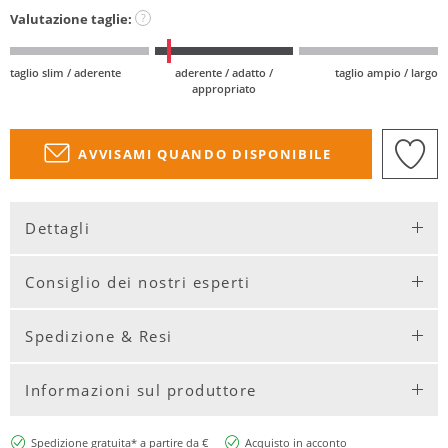
Valutazione taglie:
?
taglio slim / aderente
aderente / adatto /
taglio ampio / largo
appropriato
AVVISAMI QUANDO DISPONIBILE
Dettagli
Consiglio dei nostri esperti
Spedizione & Resi
Informazioni sul produttore
Spedizione gratuita* a partire da €
Acquisto in acconto