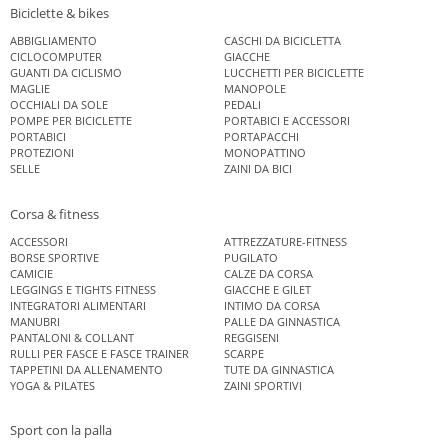
Biciclette & bikes
ABBIGLIAMENTO
CASCHI DA BICICLETTA
CICLOCOMPUTER
GIACCHE
GUANTI DA CICLISMO
LUCCHETTI PER BICICLETTE
MAGLIE
MANOPOLE
OCCHIALI DA SOLE
PEDALI
POMPE PER BICICLETTE
PORTABICI E ACCESSORI
PORTABICI
PORTAPACCHI
PROTEZIONI
MONOPATTINO
SELLE
ZAINI DA BICI
Corsa & fitness
ACCESSORI
ATTREZZATURE-FITNESS
BORSE SPORTIVE
PUGILATO
CAMICIE
CALZE DA CORSA
LEGGINGS E TIGHTS FITNESS
GIACCHE E GILET
INTEGRATORI ALIMENTARI
INTIMO DA CORSA
MANUBRI
PALLE DA GINNASTICA
PANTALONI & COLLANT
REGGISENI
RULLI PER FASCE E FASCE TRAINER
SCARPE
TAPPETINI DA ALLENAMENTO
TUTE DA GINNASTICA
YOGA & PILATES
ZAINI SPORTIVI
Sport con la palla