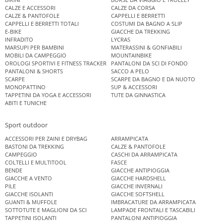
CALZE E ACCESSORI
CALZE DA CORSA
CALZE & PANTOFOLE
CAPPELLI E BERRETTI
CAPPELLI E BERRETTI TOTALI
COSTUMI DA BAGNO A SLIP
E-BIKE
GIACCHE DA TREKKING
INFRADITO
LYCRAS
MARSUPI PER BAMBINI
MATERASSINI & GONFIABILI
MOBILI DA CAMPEGGIO
MOUNTAINBIKE
OROLOGI SPORTIVI E FITNESS TRACKER
PANTALONI DA SCI DI FONDO
PANTALONI & SHORTS
SACCO A PELO
SCARPE
SCARPE DA BAGNO E DA NUOTO
MONOPATTINO
SUP & ACCESSORI
TAPPETINI DA YOGA E ACCESSORI
TUTE DA GINNASTICA
ABITI E TUNICHE
Sport outdoor
ACCESSORI PER ZAINI E DRYBAG
ARRAMPICATA
BASTONI DA TREKKING
CALZE & PANTOFOLE
CAMPEGGIO
CASCHI DA ARRAMPICATA
COLTELLI E MULTITOOL
FASCE
BENDE
GIACCHE ANTIPIOGGIA
GIACCHE A VENTO
GIACCHE HARDSHELL
PILE
GIACCHE INVERNALI
GIACCHE ISOLANTI
GIACCHE SOFTSHELL
GUANTI & MUFFOLE
IMBRACATURE DA ARRAMPICATA
SOTTOTUTE E MAGLIONI DA SCI
LAMPADE FRONTALI E TASCABILI
TAPPETINI ISOLANTI
PANTALONI ANTIPIOGGIA