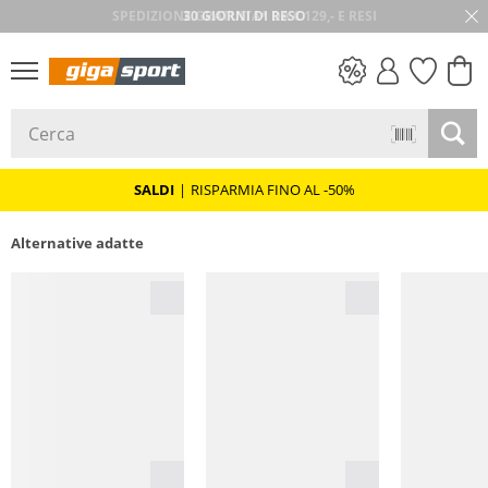
30 GIORNI DI RESO
SALDI
SALDI
|
RISPARMIA FINO AL -50%
Alternative adatte