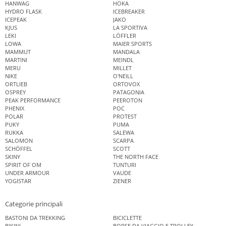
HANWAG
HOKA
HYDRO FLASK
ICEBREAKER
ICEPEAK
JAKO
KJUS
LA SPORTIVA
LEKI
LÖFFLER
LOWA
MAIER SPORTS
MAMMUT
MANDALA
MARTINI
MEINDL
MERU
MILLET
NIKE
O'NEILL
ORTLIEB
ORTOVOX
OSPREY
PATAGONIA
PEAK PERFORMANCE
PEEROTON
PHENIX
POC
POLAR
PROTEST
PUKY
PUMA
RUKKA
SALEWA
SALOMON
SCARPA
SCHÖFFEL
SCOTT
SKINY
THE NORTH FACE
SPIRIT OF OM
TUNTURI
UNDER ARMOUR
VAUDE
YOGISTAR
ZIENER
Categorie principali
BASTONI DA TREKKING
BICICLETTE
BIKINI
BORSE DA VIAGGIO E TROLLEY