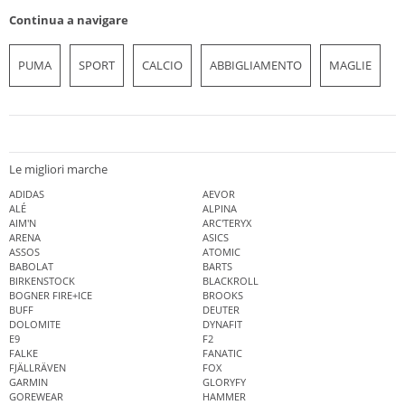
Continua a navigare
PUMA
SPORT
CALCIO
ABBIGLIAMENTO
MAGLIE
Le migliori marche
ADIDAS
AEVOR
ALÉ
ALPINA
AIM'N
ARC'TERYX
ARENA
ASICS
ASSOS
ATOMIC
BABOLAT
BARTS
BIRKENSTOCK
BLACKROLL
BOGNER FIRE+ICE
BROOKS
BUFF
DEUTER
DOLOMITE
DYNAFIT
E9
F2
FALKE
FANATIC
FJÄLLRÄVEN
FOX
GARMIN
GLORYFY
GOREWEAR
HAMMER