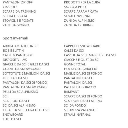
PANTALONI ZIP OFF
PRODOTTI PER LA CURA
CIASPOLE
SACCO A PELO
SCARPE-DA-TREKKING
SCARPE-ARRAMPICATA
SET DA FERRATA
STIVALI INVERNALI
STOVIGLIE E POSATE
ZAINI DA ALPINISMO
ZAINI DA GIORNO
ZAINI DA TREKKING
Sport invernali
ABBIGLIAMENTO DA SCI
CAPPUCCI SNOWBOARD
BOB E SLITTINI
CALZE DA SCI
CALZE & PANTOFOLE
CASCHI DA SCI E MASCHERE DA SCI
DISPOSITIVI-LVS
GIACCHE E GILET DA SCI
GIACCHE DA SCI E GILET DA SCI
GONNE TOTALI
GUANTI DA SNOWBOARD
HOCKEY-SU-GHIACCIO
SOTTOTUTE E MAGLIONI DA SCI
MAGLIE DA SCI DI FONDO
OCCHIALI DA SCI
PANTALONI DA SCI
PANTALONI DA SCI DI FONDO
PANTALONI DA SCI
PANTALONI DA SNOWBOARD
PATTINI DA GHIACCIO
PELLI DA SCIALPINISMO
RAMPANT
SCI
SCARPE DA SCI DI FONDO
SCARPONI DA SCI
SCARPONI DA SCI ALPINO
SCI DA SCI ALPINISMO
SCI DA FONDO
CERA PER SCI E CURA DEGLI SCI
SICUREZZA VALANGHE
SNOWBOARD
STIVALI INVERNALI
TUTE DA SCI