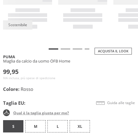
Sostenibile
ACQUISTA IL LOOK
PUMA
Maglia da calcio da uomo ÖFB Home
99,95
IVA inclusa, più spese di spedizione
Colore:
Rosso
Taglia EU:
Guida alle taglie
Qual è la taglia giusta per me?
S
M
L
XL