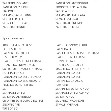
TAPPETINI ISOLANTI
PANTALONI ANTIPIOGGIA
PANTALONI ZIP OFF
PRODOTTI PER LA CURA
CIASPOLE
SACCO A PELO
SCARPE-DA-TREKKING
SCARPE-ARRAMPICATA
SET DA FERRATA
STIVALI INVERNALI
STOVIGLIE E POSATE
ZAINI DA ALPINISMO
ZAINI DA GIORNO
ZAINI DA TREKKING
Sport invernali
ABBIGLIAMENTO DA SCI
CAPPUCCI SNOWBOARD
BOB E SLITTINI
CALZE DA SCI
CALZE & PANTOFOLE
CASCHI DA SCI E MASCHERE DA SCI
DISPOSITIVI-LVS
GIACCHE E GILET DA SCI
GIACCHE DA SCI E GILET DA SCI
GONNE TOTALI
GUANTI DA SNOWBOARD
HOCKEY-SU-GHIACCIO
SOTTOTUTE E MAGLIONI DA SCI
MAGLIE DA SCI DI FONDO
OCCHIALI DA SCI
PANTALONI DA SCI
PANTALONI DA SCI DI FONDO
PANTALONI DA SCI
PANTALONI DA SNOWBOARD
PATTINI DA GHIACCIO
PELLI DA SCIALPINISMO
RAMPANT
SCI
SCARPE DA SCI DI FONDO
SCARPONI DA SCI
SCARPONI DA SCI ALPINO
SCI DA SCI ALPINISMO
SCI DA FONDO
CERA PER SCI E CURA DEGLI SCI
SICUREZZA VALANGHE
SNOWBOARD
STIVALI INVERNALI
TUTE DA SCI