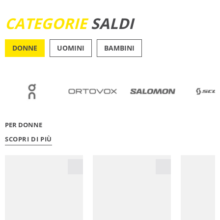
SCOPRI ORA
CATEGORIE
SALDI
DONNE
UOMINI
BAMBINI
OUTDOOR
RUNN
PER DONNE
SCOPRI DI PIÙ