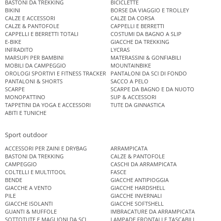
BASTONI DA TREKKING
BICICLETTE
BIKINI
BORSE DA VIAGGIO E TROLLEY
CALZE E ACCESSORI
CALZE DA CORSA
CALZE & PANTOFOLE
CAPPELLI E BERRETTI
CAPPELLI E BERRETTI TOTALI
COSTUMI DA BAGNO A SLIP
E-BIKE
GIACCHE DA TREKKING
INFRADITO
LYCRAS
MARSUPI PER BAMBINI
MATERASSINI & GONFIABILI
MOBILI DA CAMPEGGIO
MOUNTAINBIKE
OROLOGI SPORTIVI E FITNESS TRACKER
PANTALONI DA SCI DI FONDO
PANTALONI & SHORTS
SACCO A PELO
SCARPE
SCARPE DA BAGNO E DA NUOTO
MONOPATTINO
SUP & ACCESSORI
TAPPETINI DA YOGA E ACCESSORI
TUTE DA GINNASTICA
ABITI E TUNICHE
Sport outdoor
ACCESSORI PER ZAINI E DRYBAG
ARRAMPICATA
BASTONI DA TREKKING
CALZE & PANTOFOLE
CAMPEGGIO
CASCHI DA ARRAMPICATA
COLTELLI E MULTITOOL
FASCE
BENDE
GIACCHE ANTIPIOGGIA
GIACCHE A VENTO
GIACCHE HARDSHELL
PILE
GIACCHE INVERNALI
GIACCHE ISOLANTI
GIACCHE SOFTSHELL
GUANTI & MUFFOLE
IMBRACATURE DA ARRAMPICATA
SOTTOTUTE E MAGLIONI DA SCI
LAMPADE FRONTALI E TASCABILI