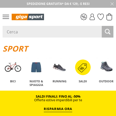
SPEDIZIONE GRATUITA* DA € 129,- E RESI
30 GIORNI DI RESO
SALDI
SPORT
BICI
NUOTO &
RUNNING
SALDI
OUTDOOR
SPIAGGIA
SALDI FINALI: FINO AL -50%
Offerte estive imperdibili per te
RISPARMIA ORA