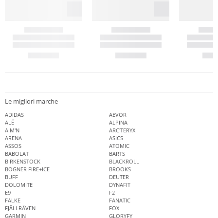
Le migliori marche
ADIDAS
AEVOR
ALÉ
ALPINA
AIM'N
ARC'TERYX
ARENA
ASICS
ASSOS
ATOMIC
BABOLAT
BARTS
BIRKENSTOCK
BLACKROLL
BOGNER FIRE+ICE
BROOKS
BUFF
DEUTER
DOLOMITE
DYNAFIT
E9
F2
FALKE
FANATIC
FJÄLLRÄVEN
FOX
GARMIN
GLORYFY