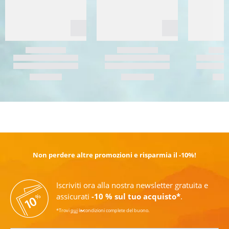
SCOPRI DI PIÙ
Non perdere altre promozioni e risparmia il -10%!
Iscriviti ora alla nostra newsletter gratuita e
assicurati
-10 % sul tuo acquisto*
.
*Trovi
qui
le condizioni complete del buono.