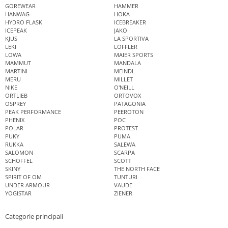
GOREWEAR
HAMMER
HANWAG
HOKA
HYDRO FLASK
ICEBREAKER
ICEPEAK
JAKO
KJUS
LA SPORTIVA
LEKI
LÖFFLER
LOWA
MAIER SPORTS
MAMMUT
MANDALA
MARTINI
MEINDL
MERU
MILLET
NIKE
O'NEILL
ORTLIEB
ORTOVOX
OSPREY
PATAGONIA
PEAK PERFORMANCE
PEEROTON
PHENIX
POC
POLAR
PROTEST
PUKY
PUMA
RUKKA
SALEWA
SALOMON
SCARPA
SCHÖFFEL
SCOTT
SKINY
THE NORTH FACE
SPIRIT OF OM
TUNTURI
UNDER ARMOUR
VAUDE
YOGISTAR
ZIENER
Categorie principali