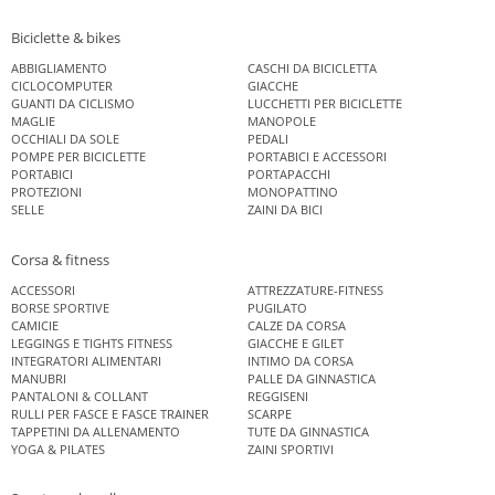
Biciclette & bikes
ABBIGLIAMENTO
CASCHI DA BICICLETTA
CICLOCOMPUTER
GIACCHE
GUANTI DA CICLISMO
LUCCHETTI PER BICICLETTE
MAGLIE
MANOPOLE
OCCHIALI DA SOLE
PEDALI
POMPE PER BICICLETTE
PORTABICI E ACCESSORI
PORTABICI
PORTAPACCHI
PROTEZIONI
MONOPATTINO
SELLE
ZAINI DA BICI
Corsa & fitness
ACCESSORI
ATTREZZATURE-FITNESS
BORSE SPORTIVE
PUGILATO
CAMICIE
CALZE DA CORSA
LEGGINGS E TIGHTS FITNESS
GIACCHE E GILET
INTEGRATORI ALIMENTARI
INTIMO DA CORSA
MANUBRI
PALLE DA GINNASTICA
PANTALONI & COLLANT
REGGISENI
RULLI PER FASCE E FASCE TRAINER
SCARPE
TAPPETINI DA ALLENAMENTO
TUTE DA GINNASTICA
YOGA & PILATES
ZAINI SPORTIVI