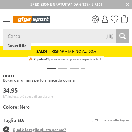
SPEDIZIONE GRATUITA* DA € 129,- E RESI
30 GIORNI DI RESO
SALDI
Sostenibile
SALDI
|
RISPARMIA FINO AL -50%
Popolare!
9 persone stanno guardando questo articolo
ODLO
Boxer da running performance da donna
34,95
IVA inclusa, più spese di spedizione
Colore:
Nero
Taglia EU:
Guida alle taglie
Qual è la taglia giusta per me?