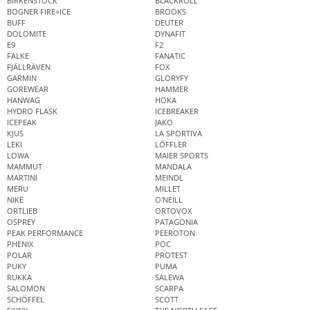
BIRKENSTOCK
BLACKROLL
BOGNER FIRE+ICE
BROOKS
BUFF
DEUTER
DOLOMITE
DYNAFIT
E9
F2
FALKE
FANATIC
FJÄLLRÄVEN
FOX
GARMIN
GLORYFY
GOREWEAR
HAMMER
HANWAG
HOKA
HYDRO FLASK
ICEBREAKER
ICEPEAK
JAKO
KJUS
LA SPORTIVA
LEKI
LÖFFLER
LOWA
MAIER SPORTS
MAMMUT
MANDALA
MARTINI
MEINDL
MERU
MILLET
NIKE
O'NEILL
ORTLIEB
ORTOVOX
OSPREY
PATAGONIA
PEAK PERFORMANCE
PEEROTON
PHENIX
POC
POLAR
PROTEST
PUKY
PUMA
RUKKA
SALEWA
SALOMON
SCARPA
SCHÖFFEL
SCOTT