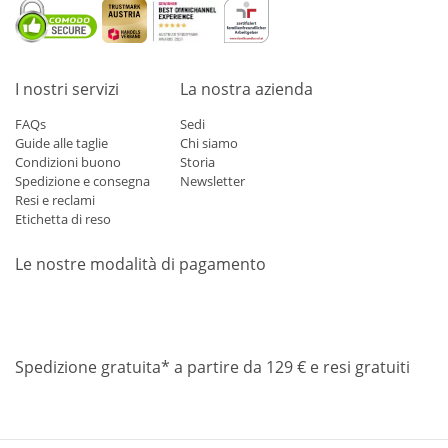
I nostri servizi
La nostra azienda
FAQs
Sedi
Guide alle taglie
Chi siamo
Condizioni buono
Storia
Spedizione e consegna
Newsletter
Resi e reclami
Etichetta di reso
Le nostre modalità di pagamento
Mastercard
Visa
Diners
Applepay
Amazon
Paypal
Klarn
Spedizione gratuita* a partire da 129 € e resi gratuiti