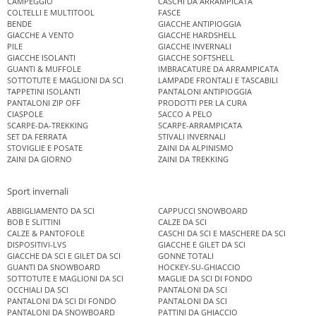
CAMPEGGIO
CASCHI DA ARRAMPICATA
COLTELLI E MULTITOOL
FASCE
BENDE
GIACCHE ANTIPIOGGIA
GIACCHE A VENTO
GIACCHE HARDSHELL
PILE
GIACCHE INVERNALI
GIACCHE ISOLANTI
GIACCHE SOFTSHELL
GUANTI & MUFFOLE
IMBRACATURE DA ARRAMPICATA
SOTTOTUTE E MAGLIONI DA SCI
LAMPADE FRONTALI E TASCABILI
TAPPETINI ISOLANTI
PANTALONI ANTIPIOGGIA
PANTALONI ZIP OFF
PRODOTTI PER LA CURA
CIASPOLE
SACCO A PELO
SCARPE-DA-TREKKING
SCARPE-ARRAMPICATA
SET DA FERRATA
STIVALI INVERNALI
STOVIGLIE E POSATE
ZAINI DA ALPINISMO
ZAINI DA GIORNO
ZAINI DA TREKKING
Sport invernali
ABBIGLIAMENTO DA SCI
CAPPUCCI SNOWBOARD
BOB E SLITTINI
CALZE DA SCI
CALZE & PANTOFOLE
CASCHI DA SCI E MASCHERE DA SCI
DISPOSITIVI-LVS
GIACCHE E GILET DA SCI
GIACCHE DA SCI E GILET DA SCI
GONNE TOTALI
GUANTI DA SNOWBOARD
HOCKEY-SU-GHIACCIO
SOTTOTUTE E MAGLIONI DA SCI
MAGLIE DA SCI DI FONDO
OCCHIALI DA SCI
PANTALONI DA SCI
PANTALONI DA SCI DI FONDO
PANTALONI DA SCI
PANTALONI DA SNOWBOARD
PATTINI DA GHIACCIO