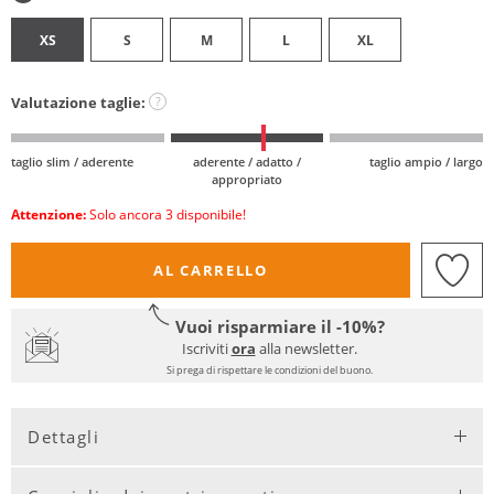
XS
S
M
L
XL
Valutazione taglie:
?
taglio slim / aderente
aderente / adatto /
taglio ampio / largo
appropriato
Attenzione:
Solo ancora 3 disponibile!
AL CARRELLO
Vuoi risparmiare il -10%?
Iscriviti
ora
alla newsletter.
Si prega di rispettare le condizioni del buono.
Dettagli