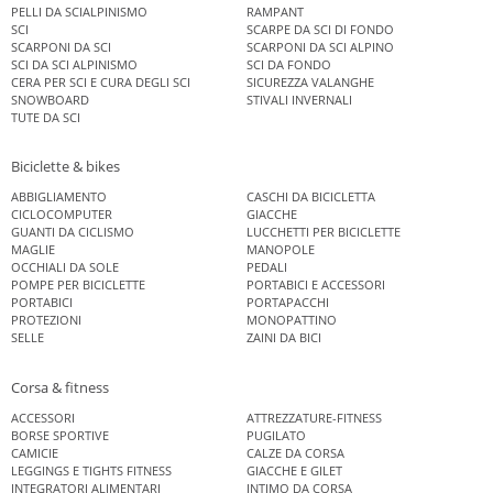
PELLI DA SCIALPINISMO
RAMPANT
SCI
SCARPE DA SCI DI FONDO
SCARPONI DA SCI
SCARPONI DA SCI ALPINO
SCI DA SCI ALPINISMO
SCI DA FONDO
CERA PER SCI E CURA DEGLI SCI
SICUREZZA VALANGHE
SNOWBOARD
STIVALI INVERNALI
TUTE DA SCI
Biciclette & bikes
ABBIGLIAMENTO
CASCHI DA BICICLETTA
CICLOCOMPUTER
GIACCHE
GUANTI DA CICLISMO
LUCCHETTI PER BICICLETTE
MAGLIE
MANOPOLE
OCCHIALI DA SOLE
PEDALI
POMPE PER BICICLETTE
PORTABICI E ACCESSORI
PORTABICI
PORTAPACCHI
PROTEZIONI
MONOPATTINO
SELLE
ZAINI DA BICI
Corsa & fitness
ACCESSORI
ATTREZZATURE-FITNESS
BORSE SPORTIVE
PUGILATO
CAMICIE
CALZE DA CORSA
LEGGINGS E TIGHTS FITNESS
GIACCHE E GILET
INTEGRATORI ALIMENTARI
INTIMO DA CORSA