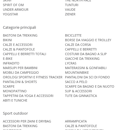
SKINY
THE NORTH FACE
SPIRIT OF OM
TUNTURI
UNDER ARMOUR
VAUDE
YOGISTAR
ZIENER
Categorie principali
BASTONI DA TREKKING
BICICLETTE
BIKINI
BORSE DA VIAGGIO E TROLLEY
CALZE E ACCESSORI
CALZE DA CORSA
CALZE & PANTOFOLE
CAPPELLI E BERRETTI
CAPPELLI E BERRETTI TOTALI
COSTUMI DA BAGNO A SLIP
E-BIKE
GIACCHE DA TREKKING
INFRADITO
LYCRAS
MARSUPI PER BAMBINI
MATERASSINI & GONFIABILI
MOBILI DA CAMPEGGIO
MOUNTAINBIKE
OROLOGI SPORTIVI E FITNESS TRACKER
PANTALONI DA SCI DI FONDO
PANTALONI & SHORTS
SACCO A PELO
SCARPE
SCARPE DA BAGNO E DA NUOTO
MONOPATTINO
SUP & ACCESSORI
TAPPETINI DA YOGA E ACCESSORI
TUTE DA GINNASTICA
ABITI E TUNICHE
Sport outdoor
ACCESSORI PER ZAINI E DRYBAG
ARRAMPICATA
BASTONI DA TREKKING
CALZE & PANTOFOLE