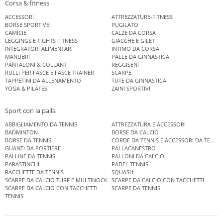
Corsa & fitness
ACCESSORI
ATTREZZATURE-FITNESS
BORSE SPORTIVE
PUGILATO
CAMICIE
CALZE DA CORSA
LEGGINGS E TIGHTS FITNESS
GIACCHE E GILET
INTEGRATORI ALIMENTARI
INTIMO DA CORSA
MANUBRI
PALLE DA GINNASTICA
PANTALONI & COLLANT
REGGISENI
RULLI PER FASCE E FASCE TRAINER
SCARPE
TAPPETINI DA ALLENAMENTO
TUTE DA GINNASTICA
YOGA & PILATES
ZAINI SPORTIVI
Sport con la palla
ABBIGLIAMENTO DA TENNIS
ATTREZZATURA E ACCESSORI
BADMINTON
BORSE DA CALCIO
BORSE DA TENNIS
CORDE DA TENNIS E ACCESSORI DA TENNIS
GUANTI DA PORTIERE
PALLACANESTRO
PALLINE DA TENNIS
PALLONI DA CALCIO
PARASTINCHI
PADEL TENNIS
RACCHETTE DA TENNIS
SQUASH
SCARPE DA CALCIO TURF E MULTINOCK
SCARPE DA CALCIO CON TACCHETTI
SCARPE DA CALCIO CON TACCHETTI
SCARPE DA TENNIS
TENNIS