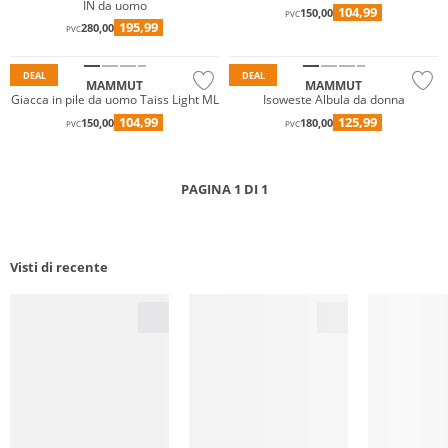
IN da uomo
104,99
150,00
PVC
195,99
280,00
PVC
Sostenibile
Sostenibile
DEAL
DEAL
MAMMUT
MAMMUT
Giacca in pile da uomo Taiss Light ML
Isoweste Albula da donna
104,99
125,99
150,00
180,00
PVC
PVC
PAGINA 1 DI 1
Visti di recente