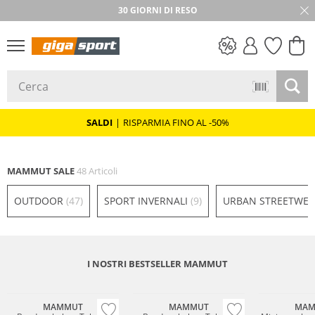
★★★★★ 4,8 / 5,0 STELLE
SALDI
SALDI
|
RISPARMIA FINO AL -50%
MAMMUT SALE
48 Articoli
OUTDOOR
(47)
SPORT INVERNALI
(9)
URBAN STREETWE
I NOSTRI BESTSELLER MAMMUT
MAMMUT
MAMMUT
MAM