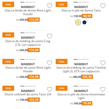
DEAL
DEAL
MAMMUT
MAMMUT
Giacca ibrida da donna Rime Light
Giacca in pile da donna Taiss
Hoodie
90,99
130,00
PVC
174,99
250,00
PVC
Sostenibile
DEAL
MAMMUT
Resistente all'acqua
Giacca da trekking da uomo Crag
2,5L con cappuccio
GORE-TEX
174,99
250,00
PVC
Sostenibile
Sostenibile
DEAL
DEAL
MAMMUT
MAMMUT
Giacca ibrida da uomo Rime Light
Giacca da trekking da uomo Treeline
Hoodie
Light 2L GTX con cappuccio
174,99
195,99
250,00
280,00
PVC
PVC
Sostenibile
Sostenibile
DEAL
DEAL
MAMMUT
MAMMUT
Shorts softshell da uomo Taiss 2/4
Giacca in pile da donna Innominata
Light
103,99
130,00
PVC
79,99
100,00
PVC
Sostenibile
Sostenibile