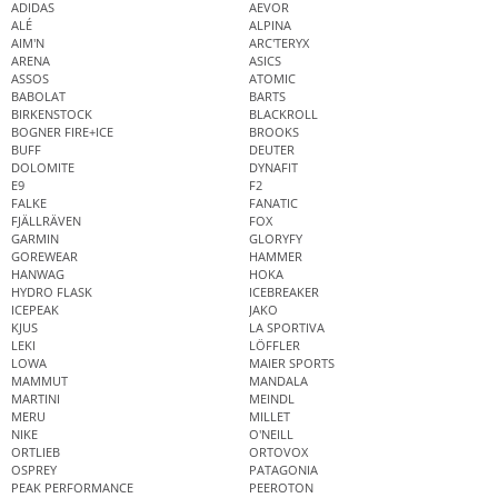
ADIDAS
AEVOR
ALÉ
ALPINA
AIM'N
ARC'TERYX
ARENA
ASICS
ASSOS
ATOMIC
BABOLAT
BARTS
BIRKENSTOCK
BLACKROLL
BOGNER FIRE+ICE
BROOKS
BUFF
DEUTER
DOLOMITE
DYNAFIT
E9
F2
FALKE
FANATIC
FJÄLLRÄVEN
FOX
GARMIN
GLORYFY
GOREWEAR
HAMMER
HANWAG
HOKA
HYDRO FLASK
ICEBREAKER
ICEPEAK
JAKO
KJUS
LA SPORTIVA
LEKI
LÖFFLER
LOWA
MAIER SPORTS
MAMMUT
MANDALA
MARTINI
MEINDL
MERU
MILLET
NIKE
O'NEILL
ORTLIEB
ORTOVOX
OSPREY
PATAGONIA
PEAK PERFORMANCE
PEEROTON