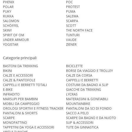
PHENIX
POC
POLAR
PROTEST
PUKY
PUMA
RUKKA
SALEWA
SALOMON
SCARPA
SCHÖFFEL
SCOTT
SKINY
THE NORTH FACE
SPIRIT OF OM
TUNTURI
UNDER ARMOUR
VAUDE
YOGISTAR
ZIENER
Categorie principali
BASTONI DA TREKKING
BICICLETTE
BIKINI
BORSE DA VIAGGIO E TROLLEY
CALZE E ACCESSORI
CALZE DA CORSA
CALZE & PANTOFOLE
CAPPELLI E BERRETTI
CAPPELLI E BERRETTI TOTALI
COSTUMI DA BAGNO A SLIP
E-BIKE
GIACCHE DA TREKKING
INFRADITO
LYCRAS
MARSUPI PER BAMBINI
MATERASSINI & GONFIABILI
MOBILI DA CAMPEGGIO
MOUNTAINBIKE
OROLOGI SPORTIVI E FITNESS TRACKER
PANTALONI DA SCI DI FONDO
PANTALONI & SHORTS
SACCO A PELO
SCARPE
SCARPE DA BAGNO E DA NUOTO
MONOPATTINO
SUP & ACCESSORI
TAPPETINI DA YOGA E ACCESSORI
TUTE DA GINNASTICA
ABITI E TUNICHE