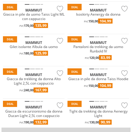
DEAL
DEAL
MAMMUT
MAMMUT
Giacca in pile da uomo Taiss Light ML
Isoskirty Aenergy da donna
con cappuccio
104,99
150,00
PVC
135,99
170,00
PVC
Sostenibile
Sostenibile
DEAL
DEAL
MAMMUT
MAMMUT
Gilet isolante Albula da uomo
Pantaloni da trekking da uomo
Runbold IV
125,99
180,00
Resistente all'acqua
PVC
83,99
120,00
PVC
Sostenibile
Sostenibile
DEAL
DEAL
MAMMUT
MAMMUT
Giacca da trekking da donna Alto
Giacca in pile da donna Taiss Hoodie
Light 2,5L con cappuccio
104,99
150,00
Resistente all'acqua
PVC
167,99
240,00
PVC
Sostenibile
Sostenibile
DEAL
DEAL
MAMMUT
MAMMUT
Giacca da escursionismo da donna
Tight da trekking da donna Aenergy
Ducan Light 2,5L con cappuccio
Light
132,99
90,99
190,00
130,00
PVC
PVC