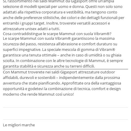
Sì, l’assortimento nei saldi Mammut da Gigasport offre un’ampia
selezione di modelli speciali per uomo e donna. Questi non solo sono
adattati alla rispettiva corporatura e vestibilità, ma tengono conto
anche delle preferenze stilistiche, dei colori e dei dettagli funzionali per
entrambi i gruppi target. Inoltre, troverete versatili accessori e
attrezzature unisex adatti a tutti.
Cosa contraddistingue le scarpe Mammut con suola Vibram®?
Le scarpe Mammut con suola Vibram® garantiscono la massima
sicurezza del passo, resistenza all’abrasione e comfort duraturo su
superfici impegnative. La speciale mescola di gomma di Vibram®
garantisce una tenuta ottimale – anche in caso di umidità o su ghiaia
sciolta. In combinazione con le altre tecnologie di Mammut, è sempre
garantita stabilità e sicurezza anche su terreni difficili.
Con Mammut troverete nei saldi Gigasport attrezzature outdoor
affidabili, durevoli e sostenibili – indipendentemente dalla prossima
avventura che state pianificando. Approfittate ora della vantaggiosa
opportunità e godetevi la combinazione di tecnica, comfort e design
moderno che rende Mammut così unico!
Le migliori marche