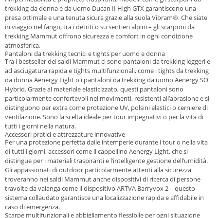
trekking da donna e da uomo Ducan II High GTX
garantiscono una
presa ottimale e una tenuta sicura grazie alla suola Vibram®. Che siate
in viaggio nel fango, tra i detriti o su sentieri alpini – gli scarponi da
trekking Mammut offrono sicurezza e comfort in ogni condizione
atmosferica.
Pantaloni da trekking tecnici e tights per uomo e donna
Tra i bestseller dei saldi Mammut ci sono pantaloni da trekking leggeri e
ad asciugatura rapida e tights multifunzionali, come i
tights da trekking
da donna Aenergy Light
o i
pantaloni da trekking da uomo Aenergy SO
Hybrid
. Grazie al materiale elasticizzato, questi pantaloni sono
particolarmente confortevoli nei movimenti, resistenti all’abrasione e si
distinguono per extra come protezione UV, polsini elastici o cerniere di
ventilazione. Sono la scelta ideale per tour impegnativi o per la vita di
tutti i giorni nella natura.
Accessori pratici e attrezzature innovative
Per una protezione perfetta dalle intemperie durante i tour o nella vita
di tutti i giorni, accessori come il
cappellino Aenergy Light
, che si
distingue per i materiali traspiranti e l’intelligente gestione dell’umidità.
Gli appassionati di outdoor particolarmente attenti alla sicurezza
troveranno nei saldi Mammut anche dispositivi di ricerca di persone
travolte da valanga come il
dispositivo ARTVA Barryvox 2
– questo
sistema collaudato garantisce una localizzazione rapida e affidabile in
caso di emergenza.
Scarpe multifunzionali e abbigliamento flessibile per ogni situazione