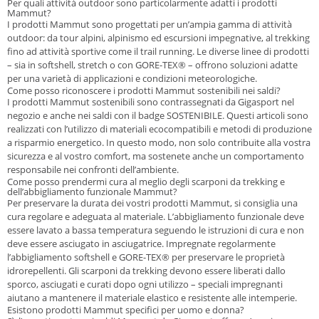
Per quali attività outdoor sono particolarmente adatti i prodotti
Mammut?
I prodotti Mammut sono progettati per un’ampia gamma di attività
outdoor: da tour alpini, alpinismo ed escursioni impegnative, al trekking
fino ad attività sportive come il trail running. Le diverse linee di prodotti
– sia in softshell, stretch o con GORE-TEX® – offrono soluzioni adatte
per una varietà di applicazioni e condizioni meteorologiche.
Come posso riconoscere i prodotti Mammut sostenibili nei saldi?
I prodotti Mammut sostenibili sono contrassegnati da Gigasport nel
negozio e anche nei saldi con il badge
SOSTENIBILE
. Questi articoli sono
realizzati con l’utilizzo di materiali ecocompatibili e metodi di produzione
a risparmio energetico. In questo modo, non solo contribuite alla vostra
sicurezza e al vostro comfort, ma sostenete anche un comportamento
responsabile nei confronti dell’ambiente.
Come posso prendermi cura al meglio degli scarponi da trekking e
dell’abbigliamento funzionale Mammut?
Per preservare la durata dei vostri prodotti Mammut, si consiglia una
cura regolare e adeguata al materiale. L’abbigliamento funzionale deve
essere lavato a bassa temperatura seguendo le istruzioni di cura e non
deve essere asciugato in asciugatrice. Impregnate regolarmente
l’abbigliamento softshell e GORE-TEX® per preservare le proprietà
idrorepellenti. Gli scarponi da trekking devono essere liberati dallo
sporco, asciugati e curati dopo ogni utilizzo – speciali impregnanti
aiutano a mantenere il materiale elastico e resistente alle intemperie.
Esistono prodotti Mammut specifici per uomo e donna?