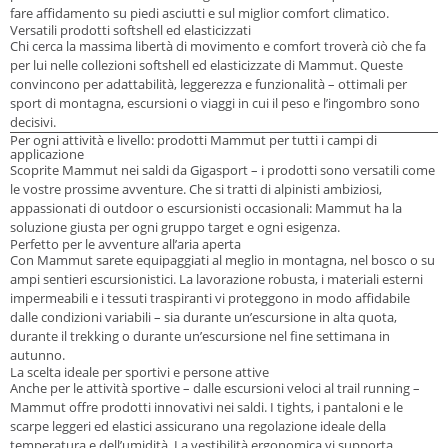
fare affidamento su piedi asciutti e sul miglior comfort climatico.
Versatili prodotti softshell ed elasticizzati
Chi cerca la massima libertà di movimento e comfort troverà ciò che fa
per lui nelle collezioni softshell ed elasticizzate di Mammut. Queste
convincono per adattabilità, leggerezza e funzionalità – ottimali per
sport di montagna, escursioni o viaggi in cui il peso e l’ingombro sono
decisivi.
Per ogni attività e livello: prodotti Mammut per tutti i campi di
applicazione
Scoprite Mammut nei saldi da Gigasport – i prodotti sono versatili come
le vostre prossime avventure. Che si tratti di alpinisti ambiziosi,
appassionati di outdoor o escursionisti occasionali: Mammut ha la
soluzione giusta per ogni gruppo target e ogni esigenza.
Perfetto per le avventure all’aria aperta
Con Mammut sarete equipaggiati al meglio in montagna, nel bosco o su
ampi sentieri escursionistici. La lavorazione robusta, i materiali esterni
impermeabili e i tessuti traspiranti vi proteggono in modo affidabile
dalle condizioni variabili – sia durante un’escursione in alta quota,
durante il trekking o durante un’escursione nel fine settimana in
autunno.
La scelta ideale per sportivi e persone attive
Anche per le attività sportive – dalle escursioni veloci al trail running –
Mammut offre prodotti innovativi nei saldi. I tights, i pantaloni e le
scarpe leggeri ed elastici assicurano una regolazione ideale della
temperatura e dell’umidità. La vestibilità ergonomica vi supporta