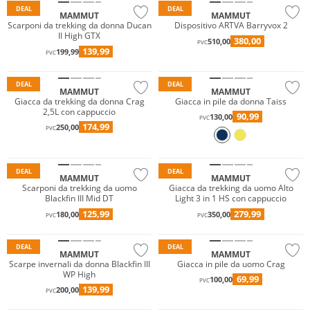
DEAL
DEAL
MAMMUT
MAMMUT
Scarponi da trekking da donna Ducan
Dispositivo ARTVA Barryvox 2
II High GTX
380,00
510,00
PVC
139,99
199,99
PVC
Sostenibile
Sostenibile
DEAL
DEAL
MAMMUT
MAMMUT
Giacca da trekking da donna Crag
Giacca in pile da donna Taiss
2,5L con cappuccio
Resistente all'acqua
90,99
130,00
PVC
174,99
250,00
Vibram®
Resistente all'acqua
PVC
Sostenibile
Sostenibile
DEAL
DEAL
MAMMUT
MAMMUT
Resistente all'acqua
Scarponi da trekking da uomo
Giacca da trekking da uomo Alto
Blackfin III Mid DT
Light 3 in 1 HS con cappuccio
Prezzo & Valore
125,99
279,99
180,00
350,00
PVC
PVC
Vibram®
Sostenibile
DEAL
DEAL
MAMMUT
MAMMUT
Scarpe invernali da donna Blackfin III
Giacca in pile da uomo Crag
WP High
69,99
100,00
PVC
139,99
200,00
PVC
Sostenibile
Sostenibile