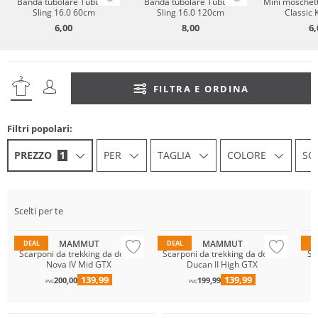
Banda tubolare Tubular
Banda tubolare Tubular
Mini mosche
Sling 16.0 60cm
Sling 16.0 120cm
Classic 
6,00
8,00
6,
FILTRA E ORDINA
Filtri popolari:
PREZZO
1
PER
TAGLIA
COLORE
SC
Sostenibile
Sostenibile
So
Vibram®
Vibram®
Vi
Scelti per te
GORE-TEX
GORE-TEX
GO
MAMMUT
MAMMUT
DEAL
DEAL
D
Scarponi da trekking da donna
Scarponi da trekking da donna
Sc
Nova IV Mid GTX
Ducan II High GTX
GORE-TEX
139,99
139,99
200,00
199,99
Vibram®
PVC
PVC
Sostenibile