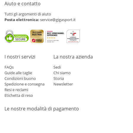
Aiuto e contatto
Tutti gli argomenti di aiuto
Posta elettronica:
service@gigasport.it
I nostri servizi
La nostra azienda
FAQs
Sedi
Guide alle taglie
Chi siamo
Condizioni buono
Storia
Spedizione e consegna
Newsletter
Resi e reclami
Etichetta di reso
Le nostre modalità di pagamento
Mastercard
Visa
Diners
Applepay
Amazon
Paypal
Klarn