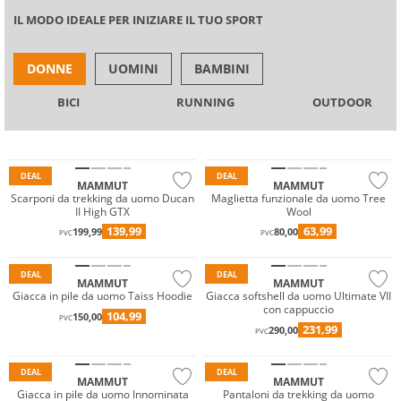
IL MODO IDEALE PER INIZIARE IL TUO SPORT
DONNE
UOMINI
BAMBINI
GORE-TEX
BICI
RUNNING
OUTDOOR
Vibram®
Merino
Sostenibile
Sostenibile
DEAL
DEAL
MAMMUT
MAMMUT
Scarponi da trekking da uomo Ducan
Maglietta funzionale da uomo Tree
II High GTX
Wool
GORE-TEX
139,99
63,99
199,99
80,00
PVC
PVC
Sostenibile
Sostenibile
DEAL
DEAL
MAMMUT
MAMMUT
Giacca in pile da uomo Taiss Hoodie
Giacca softshell da uomo Ultimate VII
con cappuccio
104,99
150,00
PVC
231,99
290,00
PVC
Sostenibile
Sostenibile
DEAL
DEAL
MAMMUT
MAMMUT
Giacca in pile da uomo Innominata
Pantaloni da trekking da uomo