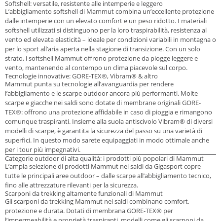
Softshell: versatile, resistente alle intemperie e leggero
L’abbigliamento softshell di Mammut combina un’eccellente protezione
dalle intemperie con un elevato comfort e un peso ridotto. I materiali
softshell utilizzati si distinguono per la loro traspirabilità, resistenza al
vento ed elevata elasticità – ideale per condizioni variabili in montagna o
per lo sport all’aria aperta nella stagione di transizione. Con un solo
strato, i softshell Mammut offrono protezione da piogge leggere e
vento, mantenendo al contempo un clima piacevole sul corpo.
Tecnologie innovative: GORE-TEX®, Vibram® & altro
Mammut punta su tecnologie all’avanguardia per rendere
l’abbigliamento e le scarpe outdoor ancora più performanti. Molte
scarpe e giacche nei saldi sono dotate di membrane originali
GORE-
TEX®
: offrono una protezione affidabile in caso di pioggia e rimangono
comunque traspiranti. Insieme alla suola antiscivolo
Vibram®
di diversi
modelli di scarpe, è garantita la sicurezza del passo su una varietà di
superfici. In questo modo sarete equipaggiati in modo ottimale anche
per i tour più impegnativi.
Categorie outdoor di alta qualità: i prodotti più popolari di Mammut
L’ampia selezione di prodotti Mammut nei saldi da Gigasport copre
tutte le principali aree outdoor – dalle scarpe all’abbigliamento tecnico,
fino alle attrezzature rilevanti per la sicurezza.
Scarponi da trekking altamente funzionali di Mammut
Gli scarponi da trekking Mammut nei saldi combinano comfort,
protezione e durata. Dotati di membrana GORE-TEX® per
l’impermeabilità e proprietà traspiranti, modelli come gli
scarponi da