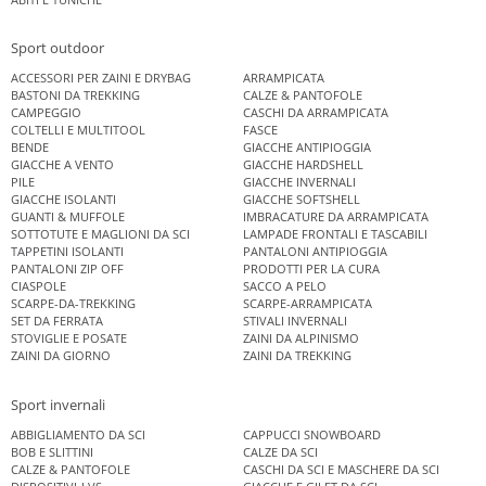
Sport outdoor
ACCESSORI PER ZAINI E DRYBAG
ARRAMPICATA
BASTONI DA TREKKING
CALZE & PANTOFOLE
CAMPEGGIO
CASCHI DA ARRAMPICATA
COLTELLI E MULTITOOL
FASCE
BENDE
GIACCHE ANTIPIOGGIA
GIACCHE A VENTO
GIACCHE HARDSHELL
PILE
GIACCHE INVERNALI
GIACCHE ISOLANTI
GIACCHE SOFTSHELL
GUANTI & MUFFOLE
IMBRACATURE DA ARRAMPICATA
SOTTOTUTE E MAGLIONI DA SCI
LAMPADE FRONTALI E TASCABILI
TAPPETINI ISOLANTI
PANTALONI ANTIPIOGGIA
PANTALONI ZIP OFF
PRODOTTI PER LA CURA
CIASPOLE
SACCO A PELO
SCARPE-DA-TREKKING
SCARPE-ARRAMPICATA
SET DA FERRATA
STIVALI INVERNALI
STOVIGLIE E POSATE
ZAINI DA ALPINISMO
ZAINI DA GIORNO
ZAINI DA TREKKING
Sport invernali
ABBIGLIAMENTO DA SCI
CAPPUCCI SNOWBOARD
BOB E SLITTINI
CALZE DA SCI
CALZE & PANTOFOLE
CASCHI DA SCI E MASCHERE DA SCI