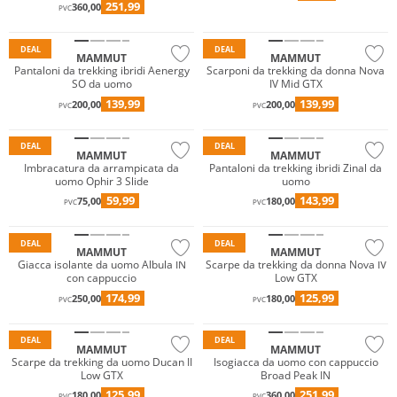
251,99
360,00
PVC
Sostenibile
Vibram®
DEAL
DEAL
MAMMUT
MAMMUT
Pantaloni da trekking ibridi Aenergy
Scarponi da trekking da donna Nova
SO da uomo
IV Mid GTX
139,99
139,99
200,00
200,00
PVC
PVC
Sostenibile
Sostenibile
DEAL
DEAL
MAMMUT
MAMMUT
GORE-TEX
Imbracatura da arrampicata da
Pantaloni da trekking ibridi Zinal da
uomo Ophir 3 Slide
uomo
Vibram®
59,99
143,99
75,00
180,00
PVC
PVC
Sostenibile
Sostenibile
DEAL
DEAL
MAMMUT
MAMMUT
GORE-TEX
Giacca isolante da uomo Albula IN
Scarpe da trekking da donna Nova IV
con cappuccio
Low GTX
Vibram®
174,99
125,99
250,00
180,00
PVC
PVC
Sostenibile
Sostenibile
DEAL
DEAL
MAMMUT
MAMMUT
Scarpe da trekking da uomo Ducan II
Isogiacca da uomo con cappuccio
Low GTX
Broad Peak IN
125,99
251,99
180,00
360,00
PVC
PVC