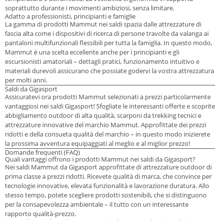
soprattutto durante i movimenti ambiziosi, senza limitare.
Adatto a professionisti, principianti e famiglie
La gamma di prodotti Mammut nei saldi spazia dalle attrezzature di
fascia alta come i dispositivi di ricerca di persone travolte da valanga ai
pantaloni multifunzionali flessibili per tutta la famiglia. In questo modo,
Mammut è una scelta eccellente anche per i principianti e gli
escursionisti amatoriali – dettagli pratici, funzionamento intuitivo e
materiali durevoli assicurano che possiate godervi la vostra attrezzatura
per molti anni.
Saldi da Gigasport
Assicuratevi ora prodotti Mammut selezionati a prezzi particolarmente
vantaggiosi nei saldi Gigasport! Sfogliate le interessanti offerte e scoprite
abbigliamento outdoor di alta qualità, scarponi da trekking tecnici e
attrezzature innovative del marchio Mammut. Approfittate dei prezzi
ridotti e della consueta qualità del marchio – in questo modo inizierete
la prossima avventura equipaggiati al meglio e al miglior prezzo!
Domande frequenti (FAQ)
Quali vantaggi offrono i prodotti Mammut nei saldi da Gigasport?
Nei saldi Mammut da Gigasport approfittate di attrezzature outdoor di
prima classe a prezzi ridotti. Ricevete qualità di marca, che convince per
tecnologie innovative, elevata funzionalità e lavorazione duratura. Allo
stesso tempo, potete scegliere prodotti sostenibili, che si distinguono
per la consapevolezza ambientale – il tutto con un interessante
rapporto qualità-prezzo.