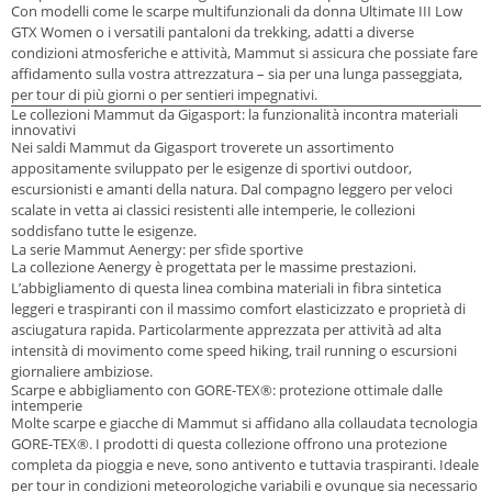
Con modelli come le
scarpe multifunzionali da donna Ultimate III Low
GTX Women
o i versatili pantaloni da trekking, adatti a diverse
condizioni atmosferiche e attività, Mammut si assicura che possiate fare
affidamento sulla vostra attrezzatura – sia per una lunga passeggiata,
per tour di più giorni o per sentieri impegnativi.
Le collezioni Mammut da Gigasport: la funzionalità incontra materiali
innovativi
Nei saldi Mammut da Gigasport troverete un assortimento
appositamente sviluppato per le esigenze di sportivi outdoor,
escursionisti e amanti della natura. Dal compagno leggero per veloci
scalate in vetta ai classici resistenti alle intemperie, le collezioni
soddisfano tutte le esigenze.
La serie Mammut Aenergy: per sfide sportive
La collezione
Aenergy
è progettata per le massime prestazioni.
L’abbigliamento di questa linea combina materiali in fibra sintetica
leggeri e traspiranti con il massimo comfort elasticizzato e proprietà di
asciugatura rapida. Particolarmente apprezzata per attività ad alta
intensità di movimento come speed hiking, trail running o escursioni
giornaliere ambiziose.
Scarpe e abbigliamento con GORE-TEX®: protezione ottimale dalle
intemperie
Molte scarpe e giacche di Mammut si affidano alla collaudata tecnologia
GORE-TEX®. I prodotti di questa collezione offrono una protezione
completa da pioggia e neve, sono antivento e tuttavia traspiranti. Ideale
per tour in condizioni meteorologiche variabili e ovunque sia necessario