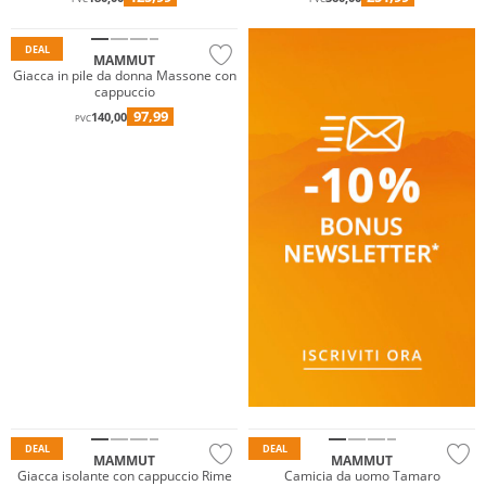
Sostenibile
DEAL
MAMMUT
Giacca in pile da donna Massone con
cappuccio
97,99
140,00
PVC
Resistente all'acqua
Sostenibile
Sostenibile
DEAL
DEAL
MAMMUT
MAMMUT
Giacca isolante con cappuccio Rime
Camicia da uomo Tamaro