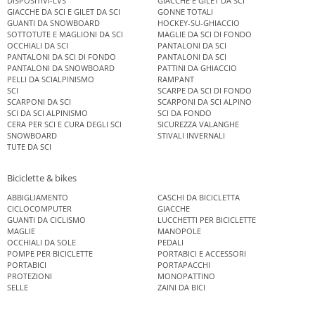
DISPOSITIVI-LVS
GIACCHE E GILET DA SCI
GIACCHE DA SCI E GILET DA SCI
GONNE TOTALI
GUANTI DA SNOWBOARD
HOCKEY-SU-GHIACCIO
SOTTOTUTE E MAGLIONI DA SCI
MAGLIE DA SCI DI FONDO
OCCHIALI DA SCI
PANTALONI DA SCI
PANTALONI DA SCI DI FONDO
PANTALONI DA SCI
PANTALONI DA SNOWBOARD
PATTINI DA GHIACCIO
PELLI DA SCIALPINISMO
RAMPANT
SCI
SCARPE DA SCI DI FONDO
SCARPONI DA SCI
SCARPONI DA SCI ALPINO
SCI DA SCI ALPINISMO
SCI DA FONDO
CERA PER SCI E CURA DEGLI SCI
SICUREZZA VALANGHE
SNOWBOARD
STIVALI INVERNALI
TUTE DA SCI
Biciclette & bikes
ABBIGLIAMENTO
CASCHI DA BICICLETTA
CICLOCOMPUTER
GIACCHE
GUANTI DA CICLISMO
LUCCHETTI PER BICICLETTE
MAGLIE
MANOPOLE
OCCHIALI DA SOLE
PEDALI
POMPE PER BICICLETTE
PORTABICI E ACCESSORI
PORTABICI
PORTAPACCHI
PROTEZIONI
MONOPATTINO
SELLE
ZAINI DA BICI