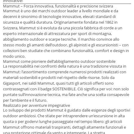
innovative!
Mammut – Forza innovativa, funzionalità e precisione svizzera
Mammut è uno dei marchi outdoor leader a livello mondiale e da
decenni è sinonimo di tecnologie innovative, elevati standard di
sicurezza e qualità duratura. Originariamente fondata nel 1862 in
Svizzera, Mammut si è evoluta da una piccola fabbrica di corde a un
esperto internazionale di attrezzatura per sport di montagna,
abbigliamento outdoor e scarpe tecniche. Il marchio convince allo
stesso modo gli amanti dell’outdoor, gli alpinisti e gli escursionisti – con
collezioni ben studiate che combinano funzionalità, comfort e design in
modo unico.
Mammut come pioniere dell’abbigliamento outdoor sostenibile
La responsabilità nei confronti della natura è una tradizione vissuta in
Mammut: l’assortimento comprende numerosi prodotti realizzati con
materiali sostenibili e prodotti nel rispetto delle risorse. Solo da
Gigasport, nei saldi Mammut, quasi tutti gli articoli offerti sono
contrassegnati con il badge
SOSTENIBILE
. Ciò significa per voi: non solo
puntate sull’innovazione tecnica, ma fate anche una scelta consapevole
per l’ambiente e il futuro.
Realizzato per avventure impegnative
Lo sviluppo dei prodotti Mammut è guidato dalle esigenze degli sportivi
outdoor ambiziosi. Che stiate per intraprendere un’escursione in alta
quota o per godervi lunghe passeggiate nel tempo libero: gli articoli
Mammut offrono materiali traspiranti, dettagli altamente funzionali e
una protezione ottimale da vento e intemperie. La stretta