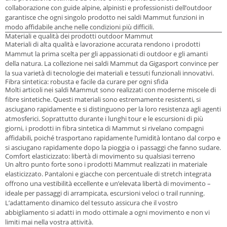
collaborazione con guide alpine, alpinisti e professionisti dell’outdoor
garantisce che ogni singolo prodotto nei saldi Mammut funzioni in
modo affidabile anche nelle condizioni più difficili.
Materiali e qualità dei prodotti outdoor Mammut
Materiali di alta qualità e lavorazione accurata rendono i prodotti
Mammut la prima scelta per gli appassionati di outdoor e gli amanti
della natura. La collezione nei saldi Mammut da Gigasport convince per
la sua varietà di tecnologie dei materiali e tessuti funzionali innovativi.
Fibra sintetica: robusta e facile da curare per ogni sfida
Molti articoli nei saldi Mammut sono realizzati con moderne miscele di
fibre sintetiche. Questi materiali sono estremamente resistenti, si
asciugano rapidamente e si distinguono per la loro resistenza agli agenti
atmosferici. Soprattutto durante i lunghi tour e le escursioni di più
giorni, i prodotti in fibra sintetica di Mammut si rivelano compagni
affidabili, poiché trasportano rapidamente l’umidità lontano dal corpo e
si asciugano rapidamente dopo la pioggia o i passaggi che fanno sudare.
Comfort elasticizzato: libertà di movimento su qualsiasi terreno
Un altro punto forte sono i prodotti Mammut realizzati in materiale
elasticizzato. Pantaloni e giacche con percentuale di stretch integrata
offrono una vestibilità eccellente e un’elevata libertà di movimento –
ideale per passaggi di arrampicata, escursioni veloci o trail running.
L’adattamento dinamico del tessuto assicura che il vostro
abbigliamento si adatti in modo ottimale a ogni movimento e non vi
limiti mai nella vostra attività.