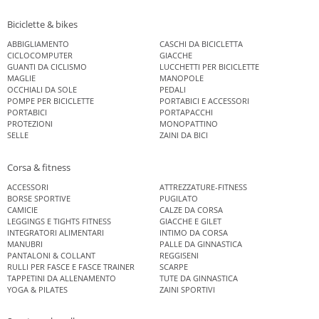
Biciclette & bikes
ABBIGLIAMENTO
CASCHI DA BICICLETTA
CICLOCOMPUTER
GIACCHE
GUANTI DA CICLISMO
LUCCHETTI PER BICICLETTE
MAGLIE
MANOPOLE
OCCHIALI DA SOLE
PEDALI
POMPE PER BICICLETTE
PORTABICI E ACCESSORI
PORTABICI
PORTAPACCHI
PROTEZIONI
MONOPATTINO
SELLE
ZAINI DA BICI
Corsa & fitness
ACCESSORI
ATTREZZATURE-FITNESS
BORSE SPORTIVE
PUGILATO
CAMICIE
CALZE DA CORSA
LEGGINGS E TIGHTS FITNESS
GIACCHE E GILET
INTEGRATORI ALIMENTARI
INTIMO DA CORSA
MANUBRI
PALLE DA GINNASTICA
PANTALONI & COLLANT
REGGISENI
RULLI PER FASCE E FASCE TRAINER
SCARPE
TAPPETINI DA ALLENAMENTO
TUTE DA GINNASTICA
YOGA & PILATES
ZAINI SPORTIVI