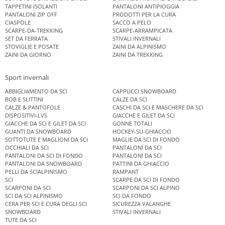
TAPPETINI ISOLANTI
PANTALONI ANTIPIOGGIA
PANTALONI ZIP OFF
PRODOTTI PER LA CURA
CIASPOLE
SACCO A PELO
SCARPE-DA-TREKKING
SCARPE-ARRAMPICATA
SET DA FERRATA
STIVALI INVERNALI
STOVIGLIE E POSATE
ZAINI DA ALPINISMO
ZAINI DA GIORNO
ZAINI DA TREKKING
Sport invernali
ABBIGLIAMENTO DA SCI
CAPPUCCI SNOWBOARD
BOB E SLITTINI
CALZE DA SCI
CALZE & PANTOFOLE
CASCHI DA SCI E MASCHERE DA SCI
DISPOSITIVI-LVS
GIACCHE E GILET DA SCI
GIACCHE DA SCI E GILET DA SCI
GONNE TOTALI
GUANTI DA SNOWBOARD
HOCKEY-SU-GHIACCIO
SOTTOTUTE E MAGLIONI DA SCI
MAGLIE DA SCI DI FONDO
OCCHIALI DA SCI
PANTALONI DA SCI
PANTALONI DA SCI DI FONDO
PANTALONI DA SCI
PANTALONI DA SNOWBOARD
PATTINI DA GHIACCIO
PELLI DA SCIALPINISMO
RAMPANT
SCI
SCARPE DA SCI DI FONDO
SCARPONI DA SCI
SCARPONI DA SCI ALPINO
SCI DA SCI ALPINISMO
SCI DA FONDO
CERA PER SCI E CURA DEGLI SCI
SICUREZZA VALANGHE
SNOWBOARD
STIVALI INVERNALI
TUTE DA SCI