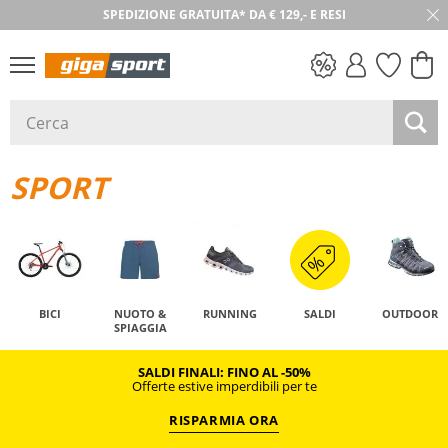
SPEDIZIONE GRATUITA* DA € 129,- E RESI
SALDI
SPORT
BICI
NUOTO &
RUNNING
SALDI
OUTDOOR
SPIAGGIA
SALDI FINALI: FINO AL -50%
Offerte estive imperdibili per te
RISPARMIA ORA