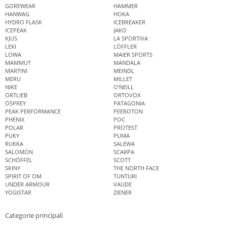
GOREWEAR
HAMMER
HANWAG
HOKA
HYDRO FLASK
ICEBREAKER
ICEPEAK
JAKO
KJUS
LA SPORTIVA
LEKI
LÖFFLER
LOWA
MAIER SPORTS
MAMMUT
MANDALA
MARTINI
MEINDL
MERU
MILLET
NIKE
O'NEILL
ORTLIEB
ORTOVOX
OSPREY
PATAGONIA
PEAK PERFORMANCE
PEEROTON
PHENIX
POC
POLAR
PROTEST
PUKY
PUMA
RUKKA
SALEWA
SALOMON
SCARPA
SCHÖFFEL
SCOTT
SKINY
THE NORTH FACE
SPIRIT OF OM
TUNTURI
UNDER ARMOUR
VAUDE
YOGISTAR
ZIENER
Categorie principali