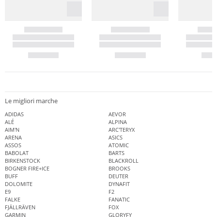
Le migliori marche
ADIDAS
AEVOR
ALÉ
ALPINA
AIM'N
ARC'TERYX
ARENA
ASICS
ASSOS
ATOMIC
BABOLAT
BARTS
BIRKENSTOCK
BLACKROLL
BOGNER FIRE+ICE
BROOKS
BUFF
DEUTER
DOLOMITE
DYNAFIT
E9
F2
FALKE
FANATIC
FJÄLLRÄVEN
FOX
GARMIN
GLORYFY