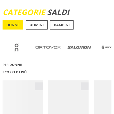
SCOPRI ORA
CATEGORIE
SALDI
DONNE
UOMINI
BAMBINI
OUTDOOR
RUNN
PER DONNE
SCOPRI DI PIÙ