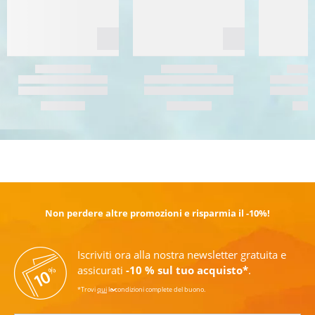
SCOPRI DI PIÙ
Non perdere altre promozioni e risparmia il -10%!
Iscriviti ora alla nostra newsletter gratuita e
assicurati
-10 % sul tuo acquisto*
.
*Trovi
qui
le condizioni complete del buono.