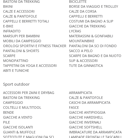
BASTONI DA TREKKING
BICICLETTE
BIKINI
BORSE DA VIAGGIO E TROLLEY
CALZE E ACCESSORI
CALZE DA CORSA
CALZE & PANTOFOLE
CAPPELLI E BERRETTI
CAPPELLI E BERRETTI TOTALI
COSTUMI DA BAGNO A SLIP
E-BIKE
GIACCHE DA TREKKING
INFRADITO
LYCRAS
MARSUPI PER BAMBINI
MATERASSINI & GONFIABILI
MOBILI DA CAMPEGGIO
MOUNTAINBIKE
OROLOGI SPORTIVI E FITNESS TRACKER
PANTALONI DA SCI DI FONDO
PANTALONI & SHORTS
SACCO A PELO
SCARPE
SCARPE DA BAGNO E DA NUOTO
MONOPATTINO
SUP & ACCESSORI
TAPPETINI DA YOGA E ACCESSORI
TUTE DA GINNASTICA
ABITI E TUNICHE
Sport outdoor
ACCESSORI PER ZAINI E DRYBAG
ARRAMPICATA
BASTONI DA TREKKING
CALZE & PANTOFOLE
CAMPEGGIO
CASCHI DA ARRAMPICATA
COLTELLI E MULTITOOL
FASCE
BENDE
GIACCHE ANTIPIOGGIA
GIACCHE A VENTO
GIACCHE HARDSHELL
PILE
GIACCHE INVERNALI
GIACCHE ISOLANTI
GIACCHE SOFTSHELL
GUANTI & MUFFOLE
IMBRACATURE DA ARRAMPICATA
SOTTOTUTE E MAGLIONI DA SCI
LAMPADE FRONTALI E TASCABILI