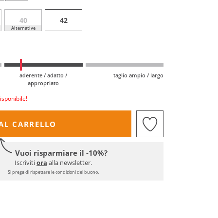
40
42
Alternative
aderente / adatto /
taglio ampio / largo
appropriato
isponibile!
AL CARRELLO
Vuoi risparmiare il -10%?
Iscriviti
ora
alla newsletter.
Si prega di rispettare le condizioni del buono.