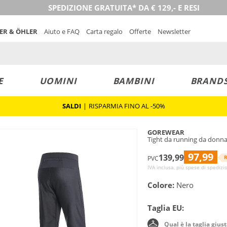
SPEDIZIONE GRATUITA* DA € 129,- E RESI
NER & ÖHLER
Aiuto e FAQ
Carta regalo
Offerte
Newsletter
E
UOMINI
BAMBINI
BRAND
SALDI
|
RISPARMIA FINO AL -50%
GOREWEAR
Tight da running da donn
97,99
139,99
R
PVC
IVA inclusa, più spese di spedizi
Colore:
Nero
Taglia EU:
Qual è la taglia gius