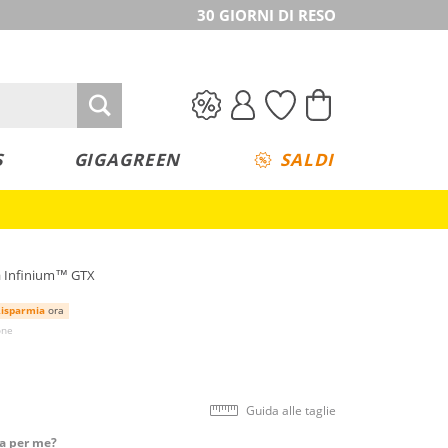
30 GIORNI DI RESO
S
GIGAGREEN
SALDI
a Infinium™ GTX
isparmia
ora
one
Guida alle taglie
ta per me?