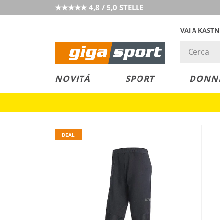
★★★★★ 4,8 / 5,0 STELLE
VAI A KAST
PREZZO &
SALDI
NOVITÁ
SPORT
DONN
VALORE
DEAL