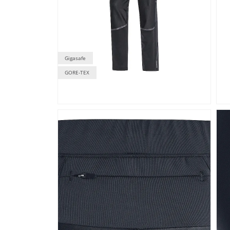
Gigasafe
GORE-TEX