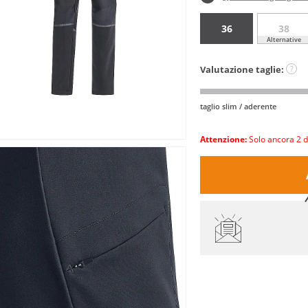
36
38
Alternative
Valutazione taglie:
?
taglio slim / aderente
Attenzione:
Solo ancora 2 d