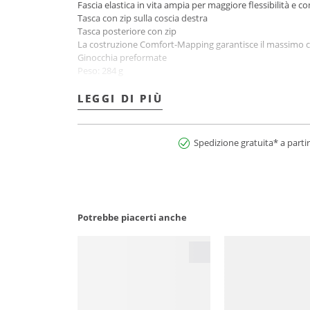
Fascia elastica in vita ampia per maggiore flessibilità e c
Tasca con zip sulla coscia destra
Tasca posteriore con zip
La costruzione Comfort-Mapping garantisce il massimo com
Ginocchia preformate
Peso: 284 g
Materiale: 84% poliestere, 16% elastan
Nome del colore: Nero
LEGGI DI PIÙ
LEGGI DI PIÙ
N° art.:2900269707277
Spedizione gratuita* a partir
Potrebbe piacerti anche