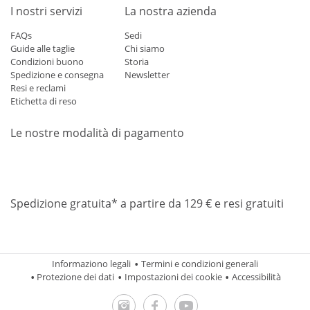
I nostri servizi
La nostra azienda
FAQs
Sedi
Guide alle taglie
Chi siamo
Condizioni buono
Storia
Spedizione e consegna
Newsletter
Resi e reclami
Etichetta di reso
Le nostre modalità di pagamento
Mastercard
Visa
Diners
Applepay
Amazon
Paypal
Klarn
Spedizione gratuita* a partire da 129 € e resi gratuiti
Informaziono legali
Termini e condizioni generali
Protezione dei dati
Impostazioni dei cookie
Accessibilità