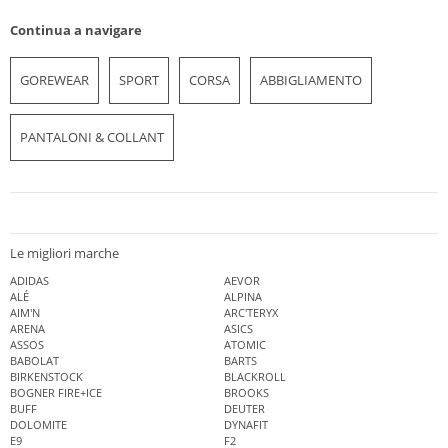
Continua a navigare
GOREWEAR
SPORT
CORSA
ABBIGLIAMENTO
PANTALONI & COLLANT
Le migliori marche
ADIDAS
AEVOR
ALÉ
ALPINA
AIM'N
ARC'TERYX
ARENA
ASICS
ASSOS
ATOMIC
BABOLAT
BARTS
BIRKENSTOCK
BLACKROLL
BOGNER FIRE+ICE
BROOKS
BUFF
DEUTER
DOLOMITE
DYNAFIT
E9
F2