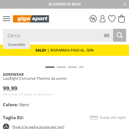
30 GIORNI DI RESO
SALDI
Sostenibile
SALDI
|
RISPARMIA FINO AL -50%
GOREWEAR
Lauftight Concurve Thermo da uomo
99,99
IVA inclusa, più spese di spedizione
Colore:
Nero
Taglia EU:
Guida alle taglie
Qual è la taglia giusta per me?