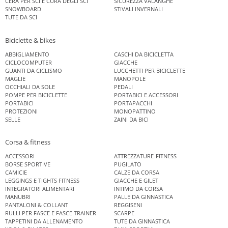
CERA PER SCI E CURA DEGLI SCI
SICUREZZA VALANGHE
SNOWBOARD
STIVALI INVERNALI
TUTE DA SCI
Biciclette & bikes
ABBIGLIAMENTO
CASCHI DA BICICLETTA
CICLOCOMPUTER
GIACCHE
GUANTI DA CICLISMO
LUCCHETTI PER BICICLETTE
MAGLIE
MANOPOLE
OCCHIALI DA SOLE
PEDALI
POMPE PER BICICLETTE
PORTABICI E ACCESSORI
PORTABICI
PORTAPACCHI
PROTEZIONI
MONOPATTINO
SELLE
ZAINI DA BICI
Corsa & fitness
ACCESSORI
ATTREZZATURE-FITNESS
BORSE SPORTIVE
PUGILATO
CAMICIE
CALZE DA CORSA
LEGGINGS E TIGHTS FITNESS
GIACCHE E GILET
INTEGRATORI ALIMENTARI
INTIMO DA CORSA
MANUBRI
PALLE DA GINNASTICA
PANTALONI & COLLANT
REGGISENI
RULLI PER FASCE E FASCE TRAINER
SCARPE
TAPPETINI DA ALLENAMENTO
TUTE DA GINNASTICA