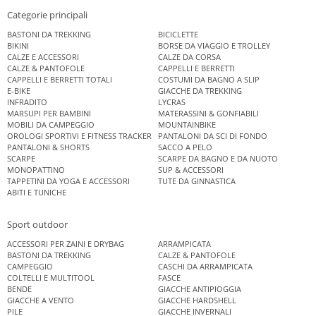
Categorie principali
BASTONI DA TREKKING
BICICLETTE
BIKINI
BORSE DA VIAGGIO E TROLLEY
CALZE E ACCESSORI
CALZE DA CORSA
CALZE & PANTOFOLE
CAPPELLI E BERRETTI
CAPPELLI E BERRETTI TOTALI
COSTUMI DA BAGNO A SLIP
E-BIKE
GIACCHE DA TREKKING
INFRADITO
LYCRAS
MARSUPI PER BAMBINI
MATERASSINI & GONFIABILI
MOBILI DA CAMPEGGIO
MOUNTAINBIKE
OROLOGI SPORTIVI E FITNESS TRACKER
PANTALONI DA SCI DI FONDO
PANTALONI & SHORTS
SACCO A PELO
SCARPE
SCARPE DA BAGNO E DA NUOTO
MONOPATTINO
SUP & ACCESSORI
TAPPETINI DA YOGA E ACCESSORI
TUTE DA GINNASTICA
ABITI E TUNICHE
Sport outdoor
ACCESSORI PER ZAINI E DRYBAG
ARRAMPICATA
BASTONI DA TREKKING
CALZE & PANTOFOLE
CAMPEGGIO
CASCHI DA ARRAMPICATA
COLTELLI E MULTITOOL
FASCE
BENDE
GIACCHE ANTIPIOGGIA
GIACCHE A VENTO
GIACCHE HARDSHELL
PILE
GIACCHE INVERNALI