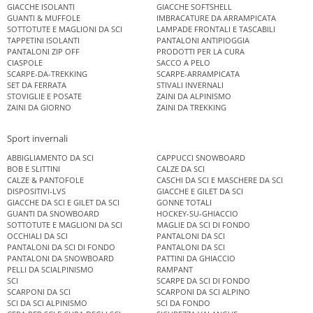
GIACCHE ISOLANTI
GIACCHE SOFTSHELL
GUANTI & MUFFOLE
IMBRACATURE DA ARRAMPICATA
SOTTOTUTE E MAGLIONI DA SCI
LAMPADE FRONTALI E TASCABILI
TAPPETINI ISOLANTI
PANTALONI ANTIPIOGGIA
PANTALONI ZIP OFF
PRODOTTI PER LA CURA
CIASPOLE
SACCO A PELO
SCARPE-DA-TREKKING
SCARPE-ARRAMPICATA
SET DA FERRATA
STIVALI INVERNALI
STOVIGLIE E POSATE
ZAINI DA ALPINISMO
ZAINI DA GIORNO
ZAINI DA TREKKING
Sport invernali
ABBIGLIAMENTO DA SCI
CAPPUCCI SNOWBOARD
BOB E SLITTINI
CALZE DA SCI
CALZE & PANTOFOLE
CASCHI DA SCI E MASCHERE DA SCI
DISPOSITIVI-LVS
GIACCHE E GILET DA SCI
GIACCHE DA SCI E GILET DA SCI
GONNE TOTALI
GUANTI DA SNOWBOARD
HOCKEY-SU-GHIACCIO
SOTTOTUTE E MAGLIONI DA SCI
MAGLIE DA SCI DI FONDO
OCCHIALI DA SCI
PANTALONI DA SCI
PANTALONI DA SCI DI FONDO
PANTALONI DA SCI
PANTALONI DA SNOWBOARD
PATTINI DA GHIACCIO
PELLI DA SCIALPINISMO
RAMPANT
SCI
SCARPE DA SCI DI FONDO
SCARPONI DA SCI
SCARPONI DA SCI ALPINO
SCI DA SCI ALPINISMO
SCI DA FONDO