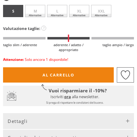
S
M
L
XL
XXL
Alternative
Alternative
Alternative
Alternative
Valutazione taglie:
?
taglio slim / aderente
aderente / adatto /
taglio ampio / largo
appropriato
Attenzione:
Solo ancora 1 disponibile!
AL CARRELLO
Vuoi risparmiare il -10%?
Iscriviti
ora
alla newsletter.
Si prega di rispettare le condizioni del buono.
Dettagli