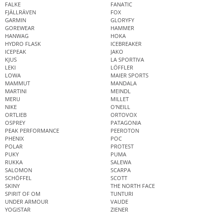
FALKE
FANATIC
FJÄLLRÄVEN
FOX
GARMIN
GLORYFY
GOREWEAR
HAMMER
HANWAG
HOKA
HYDRO FLASK
ICEBREAKER
ICEPEAK
JAKO
KJUS
LA SPORTIVA
LEKI
LÖFFLER
LOWA
MAIER SPORTS
MAMMUT
MANDALA
MARTINI
MEINDL
MERU
MILLET
NIKE
O'NEILL
ORTLIEB
ORTOVOX
OSPREY
PATAGONIA
PEAK PERFORMANCE
PEEROTON
PHENIX
POC
POLAR
PROTEST
PUKY
PUMA
RUKKA
SALEWA
SALOMON
SCARPA
SCHÖFFEL
SCOTT
SKINY
THE NORTH FACE
SPIRIT OF OM
TUNTURI
UNDER ARMOUR
VAUDE
YOGISTAR
ZIENER