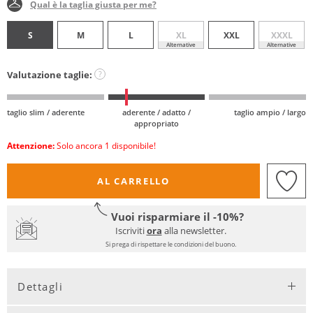
Qual è la taglia giusta per me?
S
M
L
XL
XXL
XXXL
Alternative
Alternative
Valutazione taglie:
?
taglio slim / aderente
aderente / adatto /
taglio ampio / largo
appropriato
Attenzione:
Solo ancora 1 disponibile!
AL CARRELLO
Vuoi risparmiare il -10%?
Iscriviti
ora
alla newsletter.
Si prega di rispettare le condizioni del buono.
Dettagli