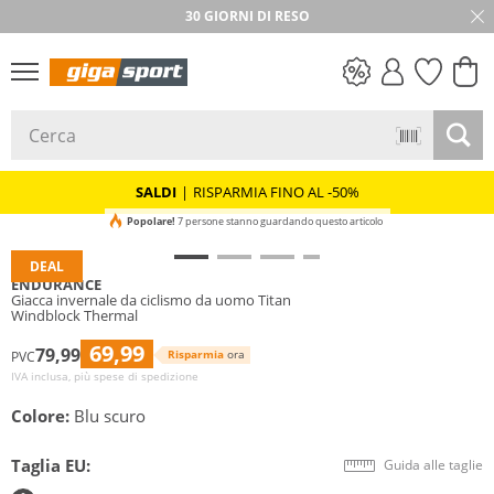
30 GIORNI DI RESO
SALDI
SALDI
|
RISPARMIA FINO AL -50%
Popolare!
7 persone stanno guardando questo articolo
DEAL
ENDURANCE
Giacca invernale da ciclismo da uomo Titan
Windblock Thermal
69,99
79,99
Risparmia
ora
PVC
IVA inclusa, più spese di spedizione
Colore:
Blu scuro
Taglia EU:
Guida alle taglie