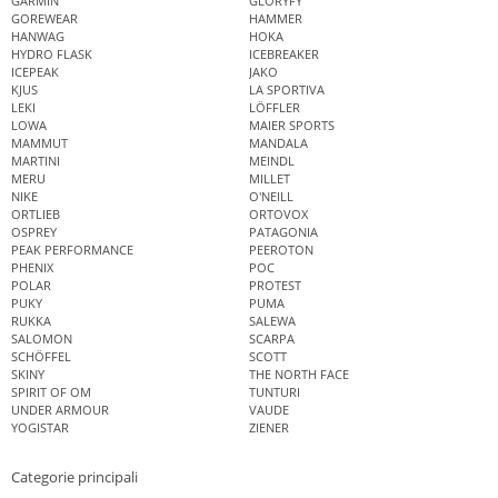
GARMIN
GLORYFY
GOREWEAR
HAMMER
HANWAG
HOKA
HYDRO FLASK
ICEBREAKER
ICEPEAK
JAKO
KJUS
LA SPORTIVA
LEKI
LÖFFLER
LOWA
MAIER SPORTS
MAMMUT
MANDALA
MARTINI
MEINDL
MERU
MILLET
NIKE
O'NEILL
ORTLIEB
ORTOVOX
OSPREY
PATAGONIA
PEAK PERFORMANCE
PEEROTON
PHENIX
POC
POLAR
PROTEST
PUKY
PUMA
RUKKA
SALEWA
SALOMON
SCARPA
SCHÖFFEL
SCOTT
SKINY
THE NORTH FACE
SPIRIT OF OM
TUNTURI
UNDER ARMOUR
VAUDE
YOGISTAR
ZIENER
Categorie principali