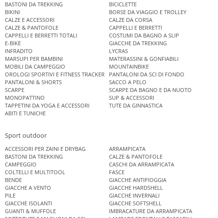
BASTONI DA TREKKING
BICICLETTE
BIKINI
BORSE DA VIAGGIO E TROLLEY
CALZE E ACCESSORI
CALZE DA CORSA
CALZE & PANTOFOLE
CAPPELLI E BERRETTI
CAPPELLI E BERRETTI TOTALI
COSTUMI DA BAGNO A SLIP
E-BIKE
GIACCHE DA TREKKING
INFRADITO
LYCRAS
MARSUPI PER BAMBINI
MATERASSINI & GONFIABILI
MOBILI DA CAMPEGGIO
MOUNTAINBIKE
OROLOGI SPORTIVI E FITNESS TRACKER
PANTALONI DA SCI DI FONDO
PANTALONI & SHORTS
SACCO A PELO
SCARPE
SCARPE DA BAGNO E DA NUOTO
MONOPATTINO
SUP & ACCESSORI
TAPPETINI DA YOGA E ACCESSORI
TUTE DA GINNASTICA
ABITI E TUNICHE
Sport outdoor
ACCESSORI PER ZAINI E DRYBAG
ARRAMPICATA
BASTONI DA TREKKING
CALZE & PANTOFOLE
CAMPEGGIO
CASCHI DA ARRAMPICATA
COLTELLI E MULTITOOL
FASCE
BENDE
GIACCHE ANTIPIOGGIA
GIACCHE A VENTO
GIACCHE HARDSHELL
PILE
GIACCHE INVERNALI
GIACCHE ISOLANTI
GIACCHE SOFTSHELL
GUANTI & MUFFOLE
IMBRACATURE DA ARRAMPICATA