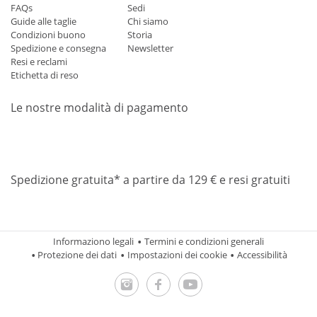
FAQs
Sedi
Guide alle taglie
Chi siamo
Condizioni buono
Storia
Spedizione e consegna
Newsletter
Resi e reclami
Etichetta di reso
Le nostre modalità di pagamento
Mastercard
Visa
Diners
Applepay
Amazon
Paypal
Klarn
Spedizione gratuita* a partire da 129 € e resi gratuiti
Informaziono legali
Termini e condizioni generali
Protezione dei dati
Impostazioni dei cookie
Accessibilità