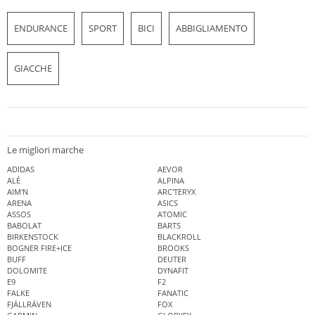
ENDURANCE
SPORT
BICI
ABBIGLIAMENTO
GIACCHE
Le migliori marche
ADIDAS
AEVOR
ALÉ
ALPINA
AIM'N
ARC'TERYX
ARENA
ASICS
ASSOS
ATOMIC
BABOLAT
BARTS
BIRKENSTOCK
BLACKROLL
BOGNER FIRE+ICE
BROOKS
BUFF
DEUTER
DOLOMITE
DYNAFIT
E9
F2
FALKE
FANATIC
FJÄLLRÄVEN
FOX