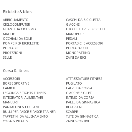
Biciclette & bikes
ABBIGLIAMENTO
CASCHI DA BICICLETTA
CICLOCOMPUTER
GIACCHE
GUANTI DA CICLISMO
LUCCHETTI PER BICICLETTE
MAGLIE
MANOPOLE
OCCHIALI DA SOLE
PEDALI
POMPE PER BICICLETTE
PORTABICI E ACCESSORI
PORTABICI
PORTAPACCHI
PROTEZIONI
MONOPATTINO
SELLE
ZAINI DA BICI
Corsa & fitness
ACCESSORI
ATTREZZATURE-FITNESS
BORSE SPORTIVE
PUGILATO
CAMICIE
CALZE DA CORSA
LEGGINGS E TIGHTS FITNESS
GIACCHE E GILET
INTEGRATORI ALIMENTARI
INTIMO DA CORSA
MANUBRI
PALLE DA GINNASTICA
PANTALONI & COLLANT
REGGISENI
RULLI PER FASCE E FASCE TRAINER
SCARPE
TAPPETINI DA ALLENAMENTO
TUTE DA GINNASTICA
YOGA & PILATES
ZAINI SPORTIVI