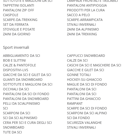
SOTTOTUTE E MAGLIONI DA SCI
LAMPADE FRONTALI E TASCABILI
TAPPETINI ISOLANTI
PANTALONI ANTIPIOGGIA
PANTALONI ZIP OFF
PRODOTTI PER LA CURA
CIASPOLE
SACCO A PELO
SCARPE-DA-TREKKING
SCARPE-ARRAMPICATA
SET DA FERRATA
STIVALI INVERNALI
STOVIGLIE E POSATE
ZAINI DA ALPINISMO
ZAINI DA GIORNO
ZAINI DA TREKKING
Sport invernali
ABBIGLIAMENTO DA SCI
CAPPUCCI SNOWBOARD
BOB E SLITTINI
CALZE DA SCI
CALZE & PANTOFOLE
CASCHI DA SCI E MASCHERE DA SCI
DISPOSITIVI-LVS
GIACCHE E GILET DA SCI
GIACCHE DA SCI E GILET DA SCI
GONNE TOTALI
GUANTI DA SNOWBOARD
HOCKEY-SU-GHIACCIO
SOTTOTUTE E MAGLIONI DA SCI
MAGLIE DA SCI DI FONDO
OCCHIALI DA SCI
PANTALONI DA SCI
PANTALONI DA SCI DI FONDO
PANTALONI DA SCI
PANTALONI DA SNOWBOARD
PATTINI DA GHIACCIO
PELLI DA SCIALPINISMO
RAMPANT
SCI
SCARPE DA SCI DI FONDO
SCARPONI DA SCI
SCARPONI DA SCI ALPINO
SCI DA SCI ALPINISMO
SCI DA FONDO
CERA PER SCI E CURA DEGLI SCI
SICUREZZA VALANGHE
SNOWBOARD
STIVALI INVERNALI
TUTE DA SCI