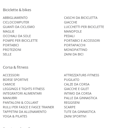
Biciclette & bikes
ABBIGLIAMENTO
CASCHI DA BICICLETTA
CICLOCOMPUTER
GIACCHE
GUANTI DA CICLISMO
LUCCHETTI PER BICICLETTE
MAGLIE
MANOPOLE
OCCHIALI DA SOLE
PEDALI
POMPE PER BICICLETTE
PORTABICI E ACCESSORI
PORTABICI
PORTAPACCHI
PROTEZIONI
MONOPATTINO
SELLE
ZAINI DA BICI
Corsa & fitness
ACCESSORI
ATTREZZATURE-FITNESS
BORSE SPORTIVE
PUGILATO
CAMICIE
CALZE DA CORSA
LEGGINGS E TIGHTS FITNESS
GIACCHE E GILET
INTEGRATORI ALIMENTARI
INTIMO DA CORSA
MANUBRI
PALLE DA GINNASTICA
PANTALONI & COLLANT
REGGISENI
RULLI PER FASCE E FASCE TRAINER
SCARPE
TAPPETINI DA ALLENAMENTO
TUTE DA GINNASTICA
YOGA & PILATES
ZAINI SPORTIVI