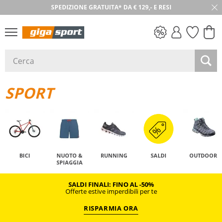
SPEDIZIONE GRATUITA* DA € 129,- E RESI
SALDI
SPORT
BICI
NUOTO &
RUNNING
SALDI
OUTDOOR
SPIAGGIA
SALDI FINALI: FINO AL -50%
Offerte estive imperdibili per te
RISPARMIA ORA