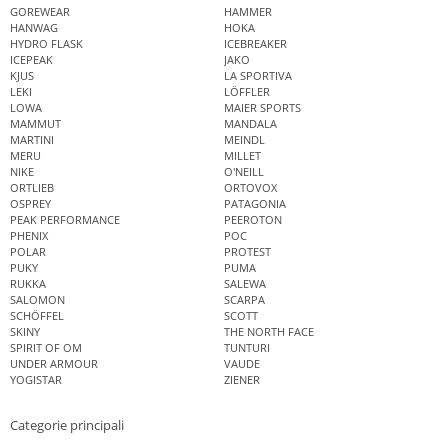
GOREWEAR
HAMMER
HANWAG
HOKA
HYDRO FLASK
ICEBREAKER
ICEPEAK
JAKO
KJUS
LA SPORTIVA
LEKI
LÖFFLER
LOWA
MAIER SPORTS
MAMMUT
MANDALA
MARTINI
MEINDL
MERU
MILLET
NIKE
O'NEILL
ORTLIEB
ORTOVOX
OSPREY
PATAGONIA
PEAK PERFORMANCE
PEEROTON
PHENIX
POC
POLAR
PROTEST
PUKY
PUMA
RUKKA
SALEWA
SALOMON
SCARPA
SCHÖFFEL
SCOTT
SKINY
THE NORTH FACE
SPIRIT OF OM
TUNTURI
UNDER ARMOUR
VAUDE
YOGISTAR
ZIENER
Categorie principali