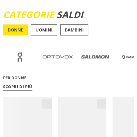
SCOPRI ORA
CATEGORIE
SALDI
DONNE
UOMINI
BAMBINI
OUTDOOR
RUNN
PER DONNE
SCOPRI DI PIÙ