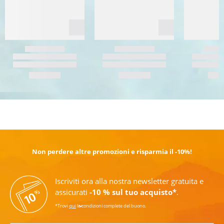
SCOPRI DI PIÙ
Non perdere altre promozioni e risparmia il -10%!
Iscriviti ora alla nostra newsletter gratuita e
assicurati
-10 % sul tuo acquisto*
.
*Trovi
qui
le condizioni complete del buono.