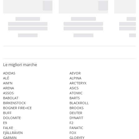
Le migliori marche
ADIDAS
AEVOR
ALÉ
ALPINA
AIM'N
ARC'TERYX
ARENA
ASICS
ASSOS
ATOMIC
BABOLAT
BARTS
BIRKENSTOCK
BLACKROLL
BOGNER FIRE+ICE
BROOKS
BUFF
DEUTER
DOLOMITE
DYNAFIT
E9
F2
FALKE
FANATIC
FJÄLLRÄVEN
FOX
GARMIN
GLORYFY