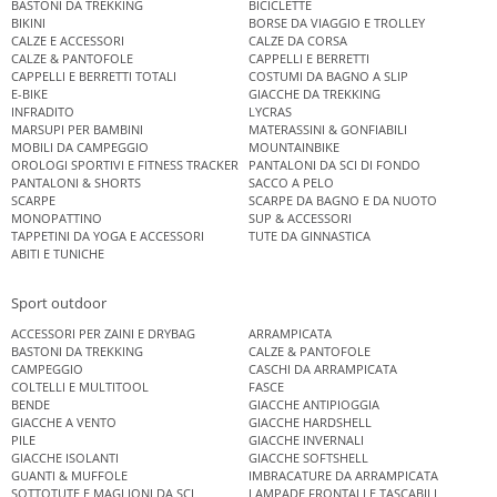
BASTONI DA TREKKING
BICICLETTE
BIKINI
BORSE DA VIAGGIO E TROLLEY
CALZE E ACCESSORI
CALZE DA CORSA
CALZE & PANTOFOLE
CAPPELLI E BERRETTI
CAPPELLI E BERRETTI TOTALI
COSTUMI DA BAGNO A SLIP
E-BIKE
GIACCHE DA TREKKING
INFRADITO
LYCRAS
MARSUPI PER BAMBINI
MATERASSINI & GONFIABILI
MOBILI DA CAMPEGGIO
MOUNTAINBIKE
OROLOGI SPORTIVI E FITNESS TRACKER
PANTALONI DA SCI DI FONDO
PANTALONI & SHORTS
SACCO A PELO
SCARPE
SCARPE DA BAGNO E DA NUOTO
MONOPATTINO
SUP & ACCESSORI
TAPPETINI DA YOGA E ACCESSORI
TUTE DA GINNASTICA
ABITI E TUNICHE
Sport outdoor
ACCESSORI PER ZAINI E DRYBAG
ARRAMPICATA
BASTONI DA TREKKING
CALZE & PANTOFOLE
CAMPEGGIO
CASCHI DA ARRAMPICATA
COLTELLI E MULTITOOL
FASCE
BENDE
GIACCHE ANTIPIOGGIA
GIACCHE A VENTO
GIACCHE HARDSHELL
PILE
GIACCHE INVERNALI
GIACCHE ISOLANTI
GIACCHE SOFTSHELL
GUANTI & MUFFOLE
IMBRACATURE DA ARRAMPICATA
SOTTOTUTE E MAGLIONI DA SCI
LAMPADE FRONTALI E TASCABILI