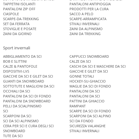
TAPPETINI ISOLANTI
PANTALONI ANTIPIOGGIA
PANTALONI ZIP OFF
PRODOTTI PER LA CURA
CIASPOLE
SACCO A PELO
SCARPE-DA-TREKKING
SCARPE-ARRAMPICATA
SET DA FERRATA
STIVALI INVERNALI
STOVIGLIE E POSATE
ZAINI DA ALPINISMO
ZAINI DA GIORNO
ZAINI DA TREKKING
Sport invernali
ABBIGLIAMENTO DA SCI
CAPPUCCI SNOWBOARD
BOB E SLITTINI
CALZE DA SCI
CALZE & PANTOFOLE
CASCHI DA SCI E MASCHERE DA SCI
DISPOSITIVI-LVS
GIACCHE E GILET DA SCI
GIACCHE DA SCI E GILET DA SCI
GONNE TOTALI
GUANTI DA SNOWBOARD
HOCKEY-SU-GHIACCIO
SOTTOTUTE E MAGLIONI DA SCI
MAGLIE DA SCI DI FONDO
OCCHIALI DA SCI
PANTALONI DA SCI
PANTALONI DA SCI DI FONDO
PANTALONI DA SCI
PANTALONI DA SNOWBOARD
PATTINI DA GHIACCIO
PELLI DA SCIALPINISMO
RAMPANT
SCI
SCARPE DA SCI DI FONDO
SCARPONI DA SCI
SCARPONI DA SCI ALPINO
SCI DA SCI ALPINISMO
SCI DA FONDO
CERA PER SCI E CURA DEGLI SCI
SICUREZZA VALANGHE
SNOWBOARD
STIVALI INVERNALI
TUTE DA SCI