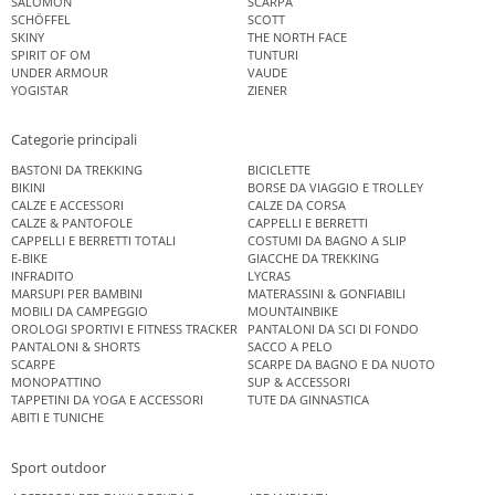
SALOMON
SCARPA
SCHÖFFEL
SCOTT
SKINY
THE NORTH FACE
SPIRIT OF OM
TUNTURI
UNDER ARMOUR
VAUDE
YOGISTAR
ZIENER
Categorie principali
BASTONI DA TREKKING
BICICLETTE
BIKINI
BORSE DA VIAGGIO E TROLLEY
CALZE E ACCESSORI
CALZE DA CORSA
CALZE & PANTOFOLE
CAPPELLI E BERRETTI
CAPPELLI E BERRETTI TOTALI
COSTUMI DA BAGNO A SLIP
E-BIKE
GIACCHE DA TREKKING
INFRADITO
LYCRAS
MARSUPI PER BAMBINI
MATERASSINI & GONFIABILI
MOBILI DA CAMPEGGIO
MOUNTAINBIKE
OROLOGI SPORTIVI E FITNESS TRACKER
PANTALONI DA SCI DI FONDO
PANTALONI & SHORTS
SACCO A PELO
SCARPE
SCARPE DA BAGNO E DA NUOTO
MONOPATTINO
SUP & ACCESSORI
TAPPETINI DA YOGA E ACCESSORI
TUTE DA GINNASTICA
ABITI E TUNICHE
Sport outdoor