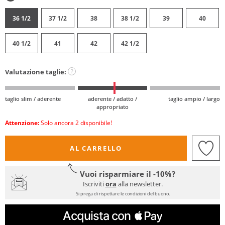
36 1/2
37 1/2
38
38 1/2
39
40
40 1/2
41
42
42 1/2
Valutazione taglie:
?
taglio slim / aderente
aderente / adatto /
taglio ampio / largo
appropriato
Attenzione:
Solo ancora 2 disponibile!
AL CARRELLO
Vuoi risparmiare il -10%?
Iscriviti
ora
alla newsletter.
Si prega di rispettare le condizioni del buono.