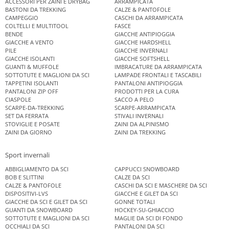
ACCESSORI PER ZAINI E DRYBAG
ARRAMPICATA
BASTONI DA TREKKING
CALZE & PANTOFOLE
CAMPEGGIO
CASCHI DA ARRAMPICATA
COLTELLI E MULTITOOL
FASCE
BENDE
GIACCHE ANTIPIOGGIA
GIACCHE A VENTO
GIACCHE HARDSHELL
PILE
GIACCHE INVERNALI
GIACCHE ISOLANTI
GIACCHE SOFTSHELL
GUANTI & MUFFOLE
IMBRACATURE DA ARRAMPICATA
SOTTOTUTE E MAGLIONI DA SCI
LAMPADE FRONTALI E TASCABILI
TAPPETINI ISOLANTI
PANTALONI ANTIPIOGGIA
PANTALONI ZIP OFF
PRODOTTI PER LA CURA
CIASPOLE
SACCO A PELO
SCARPE-DA-TREKKING
SCARPE-ARRAMPICATA
SET DA FERRATA
STIVALI INVERNALI
STOVIGLIE E POSATE
ZAINI DA ALPINISMO
ZAINI DA GIORNO
ZAINI DA TREKKING
Sport invernali
ABBIGLIAMENTO DA SCI
CAPPUCCI SNOWBOARD
BOB E SLITTINI
CALZE DA SCI
CALZE & PANTOFOLE
CASCHI DA SCI E MASCHERE DA SCI
DISPOSITIVI-LVS
GIACCHE E GILET DA SCI
GIACCHE DA SCI E GILET DA SCI
GONNE TOTALI
GUANTI DA SNOWBOARD
HOCKEY-SU-GHIACCIO
SOTTOTUTE E MAGLIONI DA SCI
MAGLIE DA SCI DI FONDO
OCCHIALI DA SCI
PANTALONI DA SCI