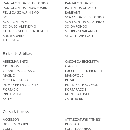
PANTALONI DA SCI DI FONDO
PANTALONI DA SCI
PANTALONI DA SNOWBOARD
PATTINI DA GHIACCIO
PELLI DA SCIALPINISMO
RAMPANT
SCI
SCARPE DA SCI DI FONDO
SCARPONI DA SCI
SCARPONI DA SCI ALPINO
SCI DA SCI ALPINISMO
SCI DA FONDO
CERA PER SCI E CURA DEGLI SCI
SICUREZZA VALANGHE
SNOWBOARD
STIVALI INVERNALI
TUTE DA SCI
Biciclette & bikes
ABBIGLIAMENTO
CASCHI DA BICICLETTA
CICLOCOMPUTER
GIACCHE
GUANTI DA CICLISMO
LUCCHETTI PER BICICLETTE
MAGLIE
MANOPOLE
OCCHIALI DA SOLE
PEDALI
POMPE PER BICICLETTE
PORTABICI E ACCESSORI
PORTABICI
PORTAPACCHI
PROTEZIONI
MONOPATTINO
SELLE
ZAINI DA BICI
Corsa & fitness
ACCESSORI
ATTREZZATURE-FITNESS
BORSE SPORTIVE
PUGILATO
CAMICIE
CALZE DA CORSA