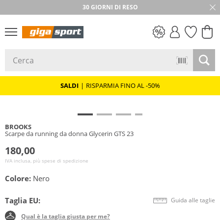
30 GIORNI DI RESO
SALDI
SALDI
|
RISPARMIA FINO AL -50%
BROOKS
Scarpe da running da donna Glycerin GTS 23
180,00
IVA inclusa, più spese di spedizione
Colore:
Nero
Taglia EU:
Guida alle taglie
Qual è la taglia giusta per me?