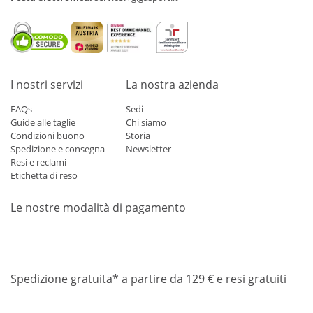
I nostri servizi
La nostra azienda
FAQs
Sedi
Guide alle taglie
Chi siamo
Condizioni buono
Storia
Spedizione e consegna
Newsletter
Resi e reclami
Etichetta di reso
Le nostre modalità di pagamento
Mastercard
Visa
Diners
Applepay
Amazon
Paypal
Klarn
Spedizione gratuita* a partire da 129 € e resi gratuiti