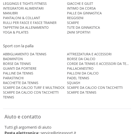
LEGGINGS E TIGHTS FITNESS
GIACCHE E GILET
INTEGRATORI ALIMENTARI
INTIMO DA CORSA
MANUBRI
PALLE DA GINNASTICA
PANTALONI & COLLANT
REGGISENI
RULLI PER FASCE E FASCE TRAINER
SCARPE
TAPPETINI DA ALLENAMENTO
TUTE DA GINNASTICA
YOGA & PILATES
ZAINI SPORTIVI
Sport con la palla
ABBIGLIAMENTO DA TENNIS
ATTREZZATURA E ACCESSORI
BADMINTON
BORSE DA CALCIO
BORSE DA TENNIS
CORDE DA TENNIS E ACCESSORI DA TENNIS
GUANTI DA PORTIERE
PALLACANESTRO
PALLINE DA TENNIS
PALLONI DA CALCIO
PARASTINCHI
PADEL TENNIS
RACCHETTE DA TENNIS
SQUASH
SCARPE DA CALCIO TURF E MULTINOCK
SCARPE DA CALCIO CON TACCHETTI
SCARPE DA CALCIO CON TACCHETTI
SCARPE DA TENNIS
TENNIS
Aiuto e contatto
Tutti gli argomenti di aiuto
Posta elettronica:
service@gigasport.it