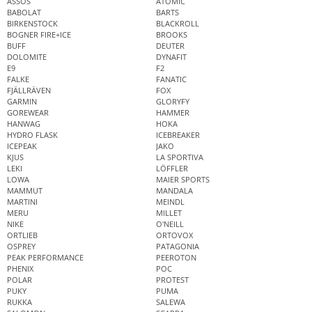
ASSOS
ATOMIC
BABOLAT
BARTS
BIRKENSTOCK
BLACKROLL
BOGNER FIRE+ICE
BROOKS
BUFF
DEUTER
DOLOMITE
DYNAFIT
E9
F2
FALKE
FANATIC
FJÄLLRÄVEN
FOX
GARMIN
GLORYFY
GOREWEAR
HAMMER
HANWAG
HOKA
HYDRO FLASK
ICEBREAKER
ICEPEAK
JAKO
KJUS
LA SPORTIVA
LEKI
LÖFFLER
LOWA
MAIER SPORTS
MAMMUT
MANDALA
MARTINI
MEINDL
MERU
MILLET
NIKE
O'NEILL
ORTLIEB
ORTOVOX
OSPREY
PATAGONIA
PEAK PERFORMANCE
PEEROTON
PHENIX
POC
POLAR
PROTEST
PUKY
PUMA
RUKKA
SALEWA