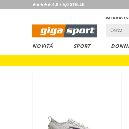
★★★★★ 4,8 / 5,0 STELLE
VAI A KAST
PREZZO &
SALDI
NOVITÁ
SPORT
DONN
VALORE