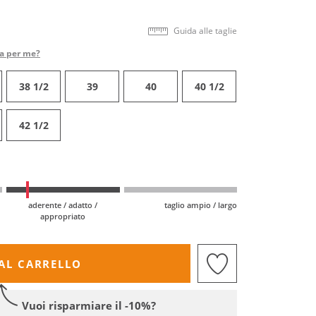
Guida alle taglie
ta per me?
38 1/2
39
40
40 1/2
42 1/2
aderente / adatto /
taglio ampio / largo
appropriato
AL CARRELLO
Vuoi risparmiare il -10%?