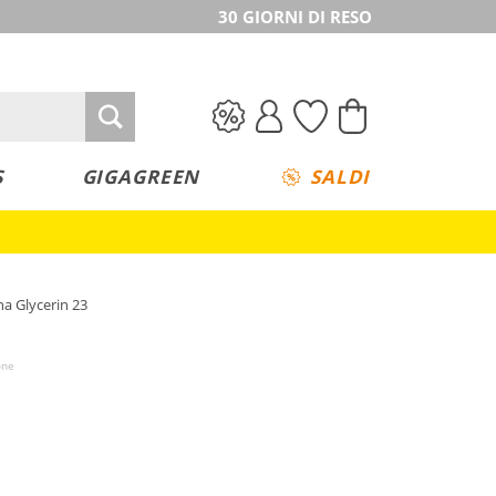
30 GIORNI DI RESO
S
GIGAGREEN
SALDI
a Glycerin 23
one