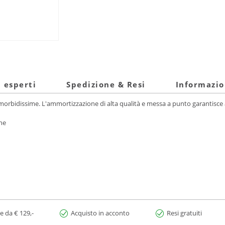
i esperti
Spedizione & Resi
Informazio
 morbidissime. L'ammortizzazione di alta qualità e messa a punto garantisce
ne
e da € 129,-
Acquisto in acconto
Resi gratuiti