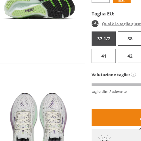
DEAL
Taglia EU:
Qual è la taglia gius
37 1/2
38
41
42
Valutazione taglie:
?
taglio slim / aderente