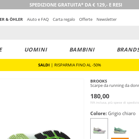
SPEDIZIONE GRATUITA* DA € 129,- E RESI
NER & ÖHLER
Aiuto e FAQ
Carta regalo
Offerte
Newsletter
E
UOMINI
BAMBINI
BRAND
SALDI
|
RISPARMIA FINO AL -50%
BROOKS
Scarpe da running da donn
180,00
IVA inclusa, più spese di spedizi
Colore:
Grigio chiaro