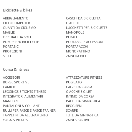
Biciclette & bikes
ABBIGLIAMENTO
CASCHI DA BICICLETTA
CICLOCOMPUTER
GIACCHE
GUANTI DA CICLISMO
LUCCHETTI PER BICICLETTE
MAGLIE
MANOPOLE
OCCHIALI DA SOLE
PEDALI
POMPE PER BICICLETTE
PORTABICI E ACCESSORI
PORTABICI
PORTAPACCHI
PROTEZIONI
MONOPATTINO
SELLE
ZAINI DA BICI
Corsa & fitness
ACCESSORI
ATTREZZATURE-FITNESS
BORSE SPORTIVE
PUGILATO
CAMICIE
CALZE DA CORSA
LEGGINGS E TIGHTS FITNESS
GIACCHE E GILET
INTEGRATORI ALIMENTARI
INTIMO DA CORSA
MANUBRI
PALLE DA GINNASTICA
PANTALONI & COLLANT
REGGISENI
RULLI PER FASCE E FASCE TRAINER
SCARPE
TAPPETINI DA ALLENAMENTO
TUTE DA GINNASTICA
YOGA & PILATES
ZAINI SPORTIVI