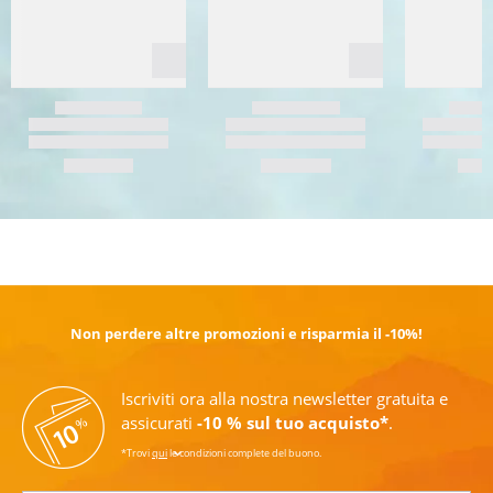
SCOPRI DI PIÙ
Non perdere altre promozioni e risparmia il -10%!
Iscriviti ora alla nostra newsletter gratuita e
assicurati
-10 % sul tuo acquisto*
.
*Trovi
qui
le condizioni complete del buono.