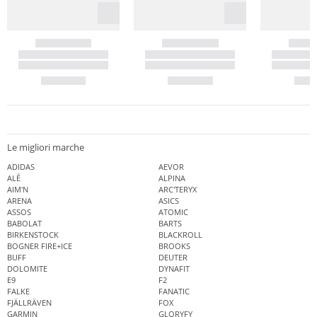
Le migliori marche
ADIDAS
AEVOR
ALÉ
ALPINA
AIM'N
ARC'TERYX
ARENA
ASICS
ASSOS
ATOMIC
BABOLAT
BARTS
BIRKENSTOCK
BLACKROLL
BOGNER FIRE+ICE
BROOKS
BUFF
DEUTER
DOLOMITE
DYNAFIT
E9
F2
FALKE
FANATIC
FJÄLLRÄVEN
FOX
GARMIN
GLORYFY