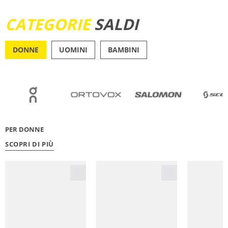
SCOPRI ORA
CATEGORIE
SALDI
DONNE
UOMINI
BAMBINI
OUTDOOR
RUNN
PER DONNE
SCOPRI DI PIÙ