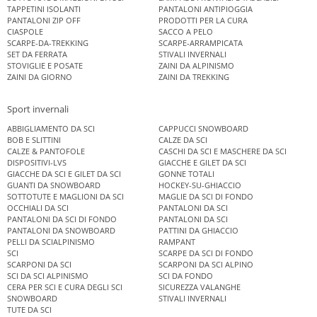
TAPPETINI ISOLANTI
PANTALONI ANTIPIOGGIA
PANTALONI ZIP OFF
PRODOTTI PER LA CURA
CIASPOLE
SACCO A PELO
SCARPE-DA-TREKKING
SCARPE-ARRAMPICATA
SET DA FERRATA
STIVALI INVERNALI
STOVIGLIE E POSATE
ZAINI DA ALPINISMO
ZAINI DA GIORNO
ZAINI DA TREKKING
Sport invernali
ABBIGLIAMENTO DA SCI
CAPPUCCI SNOWBOARD
BOB E SLITTINI
CALZE DA SCI
CALZE & PANTOFOLE
CASCHI DA SCI E MASCHERE DA SCI
DISPOSITIVI-LVS
GIACCHE E GILET DA SCI
GIACCHE DA SCI E GILET DA SCI
GONNE TOTALI
GUANTI DA SNOWBOARD
HOCKEY-SU-GHIACCIO
SOTTOTUTE E MAGLIONI DA SCI
MAGLIE DA SCI DI FONDO
OCCHIALI DA SCI
PANTALONI DA SCI
PANTALONI DA SCI DI FONDO
PANTALONI DA SCI
PANTALONI DA SNOWBOARD
PATTINI DA GHIACCIO
PELLI DA SCIALPINISMO
RAMPANT
SCI
SCARPE DA SCI DI FONDO
SCARPONI DA SCI
SCARPONI DA SCI ALPINO
SCI DA SCI ALPINISMO
SCI DA FONDO
CERA PER SCI E CURA DEGLI SCI
SICUREZZA VALANGHE
SNOWBOARD
STIVALI INVERNALI
TUTE DA SCI