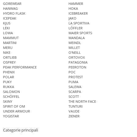
GOREWEAR
HAMMER
HANWAG
HOKA
HYDRO FLASK
ICEBREAKER
ICEPEAK
JAKO
KJUS
LA SPORTIVA
LEKI
LÖFFLER
LOWA
MAIER SPORTS
MAMMUT
MANDALA
MARTINI
MEINDL
MERU
MILLET
NIKE
O'NEILL
ORTLIEB
ORTOVOX
OSPREY
PATAGONIA
PEAK PERFORMANCE
PEEROTON
PHENIX
POC
POLAR
PROTEST
PUKY
PUMA
RUKKA
SALEWA
SALOMON
SCARPA
SCHÖFFEL
SCOTT
SKINY
THE NORTH FACE
SPIRIT OF OM
TUNTURI
UNDER ARMOUR
VAUDE
YOGISTAR
ZIENER
Categorie principali