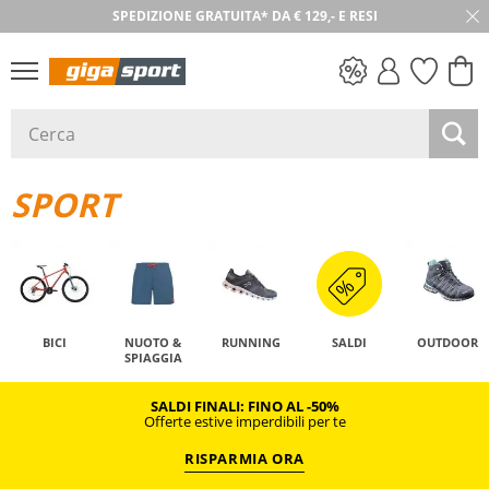
SPEDIZIONE GRATUITA* DA € 129,- E RESI
SALDI
SPORT
BICI
NUOTO &
RUNNING
SALDI
OUTDOOR
SPIAGGIA
SALDI FINALI: FINO AL -50%
Offerte estive imperdibili per te
RISPARMIA ORA