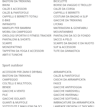
BASTONI DA TREKKING
BICICLETTE
BIKINI
BORSE DA VIAGGIO E TROLLEY
CALZE E ACCESSORI
CALZE DA CORSA
CALZE & PANTOFOLE
CAPPELLI E BERRETTI
CAPPELLI E BERRETTI TOTALI
COSTUMI DA BAGNO A SLIP
E-BIKE
GIACCHE DA TREKKING
INFRADITO
LYCRAS
MARSUPI PER BAMBINI
MATERASSINI & GONFIABILI
MOBILI DA CAMPEGGIO
MOUNTAINBIKE
OROLOGI SPORTIVI E FITNESS TRACKER
PANTALONI DA SCI DI FONDO
PANTALONI & SHORTS
SACCO A PELO
SCARPE
SCARPE DA BAGNO E DA NUOTO
MONOPATTINO
SUP & ACCESSORI
TAPPETINI DA YOGA E ACCESSORI
TUTE DA GINNASTICA
ABITI E TUNICHE
Sport outdoor
ACCESSORI PER ZAINI E DRYBAG
ARRAMPICATA
BASTONI DA TREKKING
CALZE & PANTOFOLE
CAMPEGGIO
CASCHI DA ARRAMPICATA
COLTELLI E MULTITOOL
FASCE
BENDE
GIACCHE ANTIPIOGGIA
GIACCHE A VENTO
GIACCHE HARDSHELL
PILE
GIACCHE INVERNALI
GIACCHE ISOLANTI
GIACCHE SOFTSHELL
GUANTI & MUFFOLE
IMBRACATURE DA ARRAMPICATA
SOTTOTUTE E MAGLIONI DA SCI
LAMPADE FRONTALI E TASCABILI