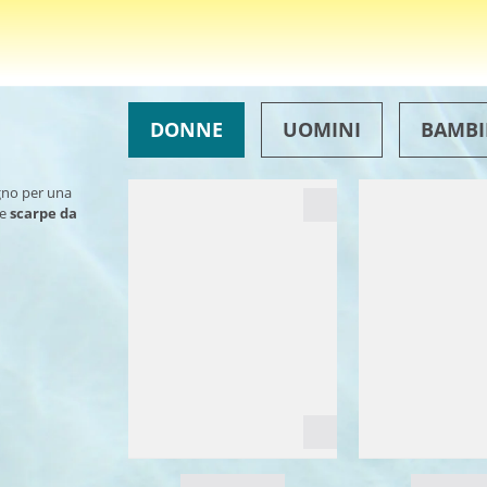
DONNE
UOMINI
BAMBI
ogno per una
le
scarpe da