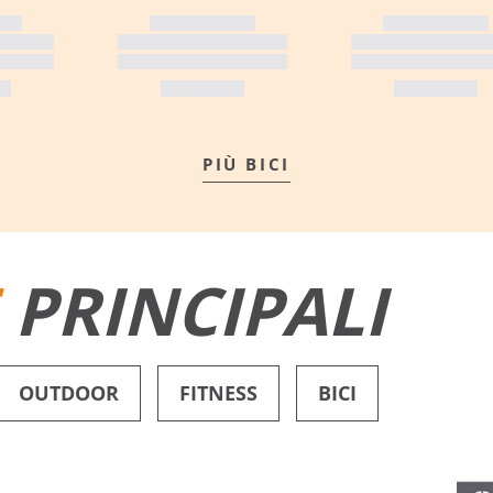
PIÙ BICI
E
PRINCIPALI
OUTDOOR
FITNESS
BICI
PANTALONCINI DA BAGNO
SCARPE