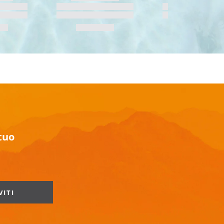
 tuo
VITI