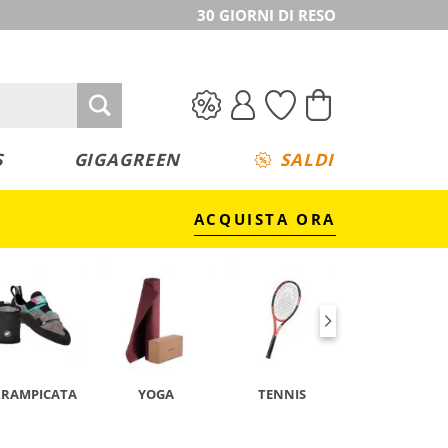
30 GIORNI DI RESO
S
GIGAGREEN
SALDI
ACQUISTA ORA
RRAMPICATA
YOGA
TENNIS
CAMPEGGIO 
TREKKING