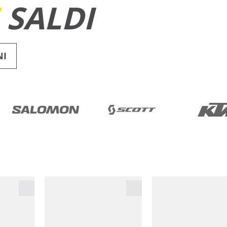
E
SALDI
NI
RUNNING