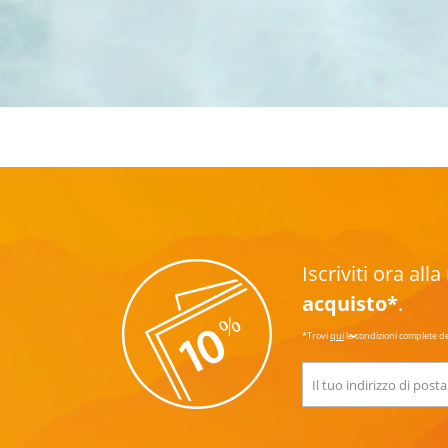
Iscriviti ora al
acquisto*
.
*Trovi
qui
le condizioni complete d