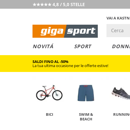
★★★★★ 4,8 / 5,0 STELLE
VAI A KAST
PREZZO &
SALDI
NOVITÁ
SPORT
DONN
VALORE
SALDI FINO AL -50%
La tua ultima occasione per le offerte estive!
BICI
SWIM &
RUNNIN
BEACH