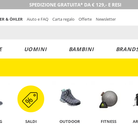
SPEDIZIONE GRATUITA* DA € 129,- E RESI
NER & ÖHLER
Aiuto e FAQ
Carta regalo
Offerte
Newsletter
E
UOMINI
BAMBINI
BRAND
SCOPRI ORA
G
SALDI
OUTDOOR
FITNESS
A