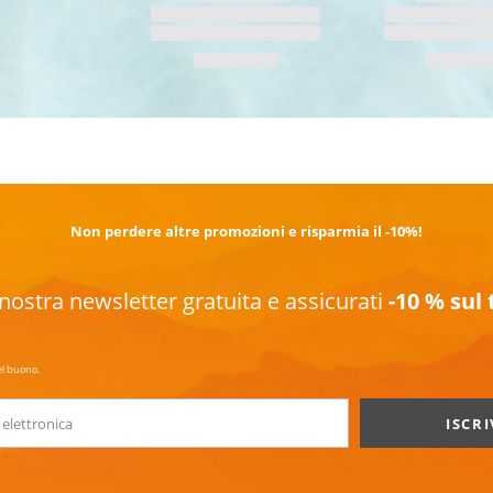
SCOPRI DI PIÙ
Non perdere altre promozioni e risparmia il -10%!
la nostra newsletter gratuita e assicurati
-10 % sul
el buono.
ISCRI