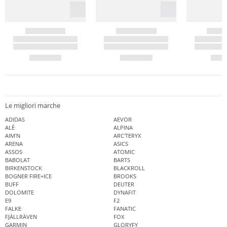
Le migliori marche
ADIDAS
AEVOR
ALÉ
ALPINA
AIM'N
ARC'TERYX
ARENA
ASICS
ASSOS
ATOMIC
BABOLAT
BARTS
BIRKENSTOCK
BLACKROLL
BOGNER FIRE+ICE
BROOKS
BUFF
DEUTER
DOLOMITE
DYNAFIT
E9
F2
FALKE
FANATIC
FJÄLLRÄVEN
FOX
GARMIN
GLORYFY