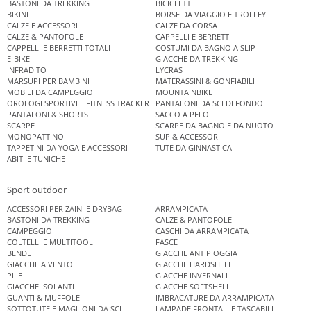
BASTONI DA TREKKING
BICICLETTE
BIKINI
BORSE DA VIAGGIO E TROLLEY
CALZE E ACCESSORI
CALZE DA CORSA
CALZE & PANTOFOLE
CAPPELLI E BERRETTI
CAPPELLI E BERRETTI TOTALI
COSTUMI DA BAGNO A SLIP
E-BIKE
GIACCHE DA TREKKING
INFRADITO
LYCRAS
MARSUPI PER BAMBINI
MATERASSINI & GONFIABILI
MOBILI DA CAMPEGGIO
MOUNTAINBIKE
OROLOGI SPORTIVI E FITNESS TRACKER
PANTALONI DA SCI DI FONDO
PANTALONI & SHORTS
SACCO A PELO
SCARPE
SCARPE DA BAGNO E DA NUOTO
MONOPATTINO
SUP & ACCESSORI
TAPPETINI DA YOGA E ACCESSORI
TUTE DA GINNASTICA
ABITI E TUNICHE
Sport outdoor
ACCESSORI PER ZAINI E DRYBAG
ARRAMPICATA
BASTONI DA TREKKING
CALZE & PANTOFOLE
CAMPEGGIO
CASCHI DA ARRAMPICATA
COLTELLI E MULTITOOL
FASCE
BENDE
GIACCHE ANTIPIOGGIA
GIACCHE A VENTO
GIACCHE HARDSHELL
PILE
GIACCHE INVERNALI
GIACCHE ISOLANTI
GIACCHE SOFTSHELL
GUANTI & MUFFOLE
IMBRACATURE DA ARRAMPICATA
SOTTOTUTE E MAGLIONI DA SCI
LAMPADE FRONTALI E TASCABILI