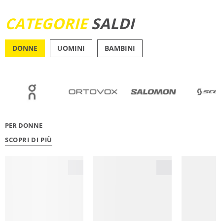
SCOPRI ORA
CATEGORIE
SALDI
DONNE
UOMINI
BAMBINI
OUTDOOR
RUNN
PER DONNE
SCOPRI DI PIÙ