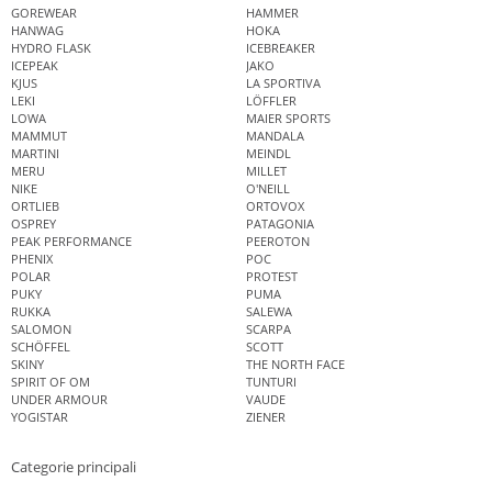
GOREWEAR
HAMMER
HANWAG
HOKA
HYDRO FLASK
ICEBREAKER
ICEPEAK
JAKO
KJUS
LA SPORTIVA
LEKI
LÖFFLER
LOWA
MAIER SPORTS
MAMMUT
MANDALA
MARTINI
MEINDL
MERU
MILLET
NIKE
O'NEILL
ORTLIEB
ORTOVOX
OSPREY
PATAGONIA
PEAK PERFORMANCE
PEEROTON
PHENIX
POC
POLAR
PROTEST
PUKY
PUMA
RUKKA
SALEWA
SALOMON
SCARPA
SCHÖFFEL
SCOTT
SKINY
THE NORTH FACE
SPIRIT OF OM
TUNTURI
UNDER ARMOUR
VAUDE
YOGISTAR
ZIENER
Categorie principali