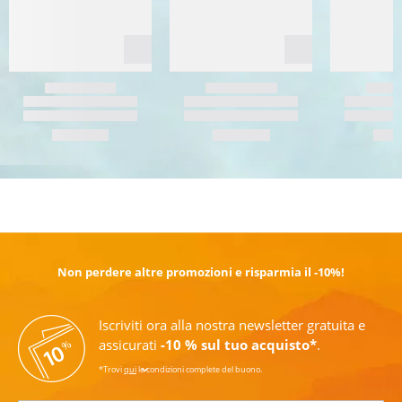
SCOPRI DI PIÙ
Non perdere altre promozioni e risparmia il -10%!
Iscriviti ora alla nostra newsletter gratuita e
assicurati
-10 % sul tuo acquisto*
.
*Trovi
qui
le condizioni complete del buono.