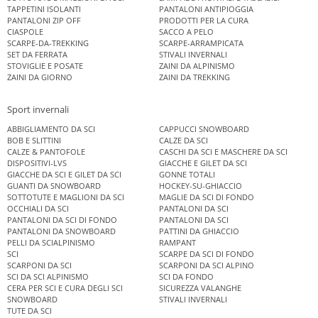
TAPPETINI ISOLANTI
PANTALONI ANTIPIOGGIA
PANTALONI ZIP OFF
PRODOTTI PER LA CURA
CIASPOLE
SACCO A PELO
SCARPE-DA-TREKKING
SCARPE-ARRAMPICATA
SET DA FERRATA
STIVALI INVERNALI
STOVIGLIE E POSATE
ZAINI DA ALPINISMO
ZAINI DA GIORNO
ZAINI DA TREKKING
Sport invernali
ABBIGLIAMENTO DA SCI
CAPPUCCI SNOWBOARD
BOB E SLITTINI
CALZE DA SCI
CALZE & PANTOFOLE
CASCHI DA SCI E MASCHERE DA SCI
DISPOSITIVI-LVS
GIACCHE E GILET DA SCI
GIACCHE DA SCI E GILET DA SCI
GONNE TOTALI
GUANTI DA SNOWBOARD
HOCKEY-SU-GHIACCIO
SOTTOTUTE E MAGLIONI DA SCI
MAGLIE DA SCI DI FONDO
OCCHIALI DA SCI
PANTALONI DA SCI
PANTALONI DA SCI DI FONDO
PANTALONI DA SCI
PANTALONI DA SNOWBOARD
PATTINI DA GHIACCIO
PELLI DA SCIALPINISMO
RAMPANT
SCI
SCARPE DA SCI DI FONDO
SCARPONI DA SCI
SCARPONI DA SCI ALPINO
SCI DA SCI ALPINISMO
SCI DA FONDO
CERA PER SCI E CURA DEGLI SCI
SICUREZZA VALANGHE
SNOWBOARD
STIVALI INVERNALI
TUTE DA SCI