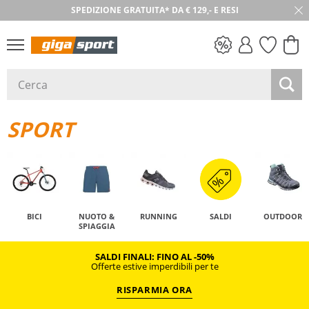
SPEDIZIONE GRATUITA* DA € 129,- E RESI
SALDI
SPORT
BICI
NUOTO &
RUNNING
SALDI
OUTDOOR
SPIAGGIA
SALDI FINALI: FINO AL -50%
Offerte estive imperdibili per te
RISPARMIA ORA