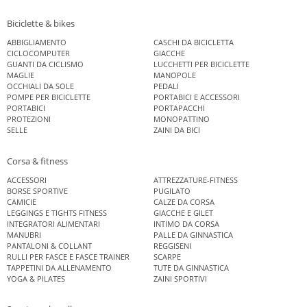
Biciclette & bikes
ABBIGLIAMENTO
CASCHI DA BICICLETTA
CICLOCOMPUTER
GIACCHE
GUANTI DA CICLISMO
LUCCHETTI PER BICICLETTE
MAGLIE
MANOPOLE
OCCHIALI DA SOLE
PEDALI
POMPE PER BICICLETTE
PORTABICI E ACCESSORI
PORTABICI
PORTAPACCHI
PROTEZIONI
MONOPATTINO
SELLE
ZAINI DA BICI
Corsa & fitness
ACCESSORI
ATTREZZATURE-FITNESS
BORSE SPORTIVE
PUGILATO
CAMICIE
CALZE DA CORSA
LEGGINGS E TIGHTS FITNESS
GIACCHE E GILET
INTEGRATORI ALIMENTARI
INTIMO DA CORSA
MANUBRI
PALLE DA GINNASTICA
PANTALONI & COLLANT
REGGISENI
RULLI PER FASCE E FASCE TRAINER
SCARPE
TAPPETINI DA ALLENAMENTO
TUTE DA GINNASTICA
YOGA & PILATES
ZAINI SPORTIVI