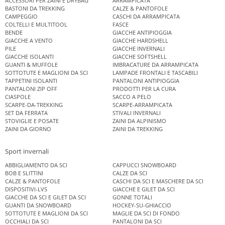
ACCESSORI PER ZAINI E DRYBAG
ARRAMPICATA
BASTONI DA TREKKING
CALZE & PANTOFOLE
CAMPEGGIO
CASCHI DA ARRAMPICATA
COLTELLI E MULTITOOL
FASCE
BENDE
GIACCHE ANTIPIOGGIA
GIACCHE A VENTO
GIACCHE HARDSHELL
PILE
GIACCHE INVERNALI
GIACCHE ISOLANTI
GIACCHE SOFTSHELL
GUANTI & MUFFOLE
IMBRACATURE DA ARRAMPICATA
SOTTOTUTE E MAGLIONI DA SCI
LAMPADE FRONTALI E TASCABILI
TAPPETINI ISOLANTI
PANTALONI ANTIPIOGGIA
PANTALONI ZIP OFF
PRODOTTI PER LA CURA
CIASPOLE
SACCO A PELO
SCARPE-DA-TREKKING
SCARPE-ARRAMPICATA
SET DA FERRATA
STIVALI INVERNALI
STOVIGLIE E POSATE
ZAINI DA ALPINISMO
ZAINI DA GIORNO
ZAINI DA TREKKING
Sport invernali
ABBIGLIAMENTO DA SCI
CAPPUCCI SNOWBOARD
BOB E SLITTINI
CALZE DA SCI
CALZE & PANTOFOLE
CASCHI DA SCI E MASCHERE DA SCI
DISPOSITIVI-LVS
GIACCHE E GILET DA SCI
GIACCHE DA SCI E GILET DA SCI
GONNE TOTALI
GUANTI DA SNOWBOARD
HOCKEY-SU-GHIACCIO
SOTTOTUTE E MAGLIONI DA SCI
MAGLIE DA SCI DI FONDO
OCCHIALI DA SCI
PANTALONI DA SCI