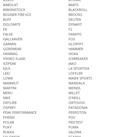
BABOLAT
BARTS
BIRKENSTOCK
BLACKROLL
BOGNER FIRE+ICE
BROOKS
BUFF
DEUTER
DOLOMITE
DYNAFIT
E9
F2
FALKE
FANATIC
FJÄLLRÄVEN
FOX
GARMIN
GLORYFY
GOREWEAR
HAMMER
HANWAG
HOKA
HYDRO FLASK
ICEBREAKER
ICEPEAK
JAKO
KJUS
LA SPORTIVA
LEKI
LÖFFLER
LOWA
MAIER SPORTS
MAMMUT
MANDALA
MARTINI
MEINDL
MERU
MILLET
NIKE
O'NEILL
ORTLIEB
ORTOVOX
OSPREY
PATAGONIA
PEAK PERFORMANCE
PEEROTON
PHENIX
POC
POLAR
PROTEST
PUKY
PUMA
RUKKA
SALEWA
SALOMON
SCARPA