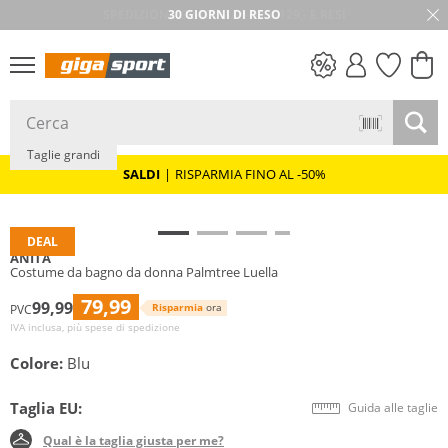
30 GIORNI DI RESO
SALDI
Taglie grandi
SALDI
|
RISPARMIA FINO AL -50%
DEAL
ANITA
Costume da bagno da donna Palmtree Luella
79,99
99,99
Risparmia
ora
PVC
IVA inclusa, più spese di spedizione
Colore:
Blu
Taglia EU:
Guida alle taglie
Qual è la taglia giusta per me?