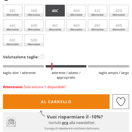
38C
38D
40C
40D
42C
42D
Alternative
Alternative
Alternative
Alternative
Alternative
44C
44D
46C
46D
48C
48D
Alternative
Alternative
Alternative
Alternative
Alternative
Alternative
50C
50D
Alternative
Alternative
Valutazione taglie:
?
taglio slim / aderente
aderente / adatto /
taglio ampio / largo
appropriato
Attenzione:
Solo ancora 1 disponibile!
AL CARRELLO
Vuoi risparmiare il -10%?
Iscriviti
ora
alla newsletter.
Si prega di rispettare le condizioni del buono.