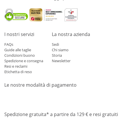
I nostri servizi
La nostra azienda
FAQs
Sedi
Guide alle taglie
Chi siamo
Condizioni buono
Storia
Spedizione e consegna
Newsletter
Resi e reclami
Etichetta di reso
Le nostre modalità di pagamento
Mastercard
Visa
Diners
Applepay
Amazon
Paypal
Klarn
Spedizione gratuita* a partire da 129 € e resi gratuiti