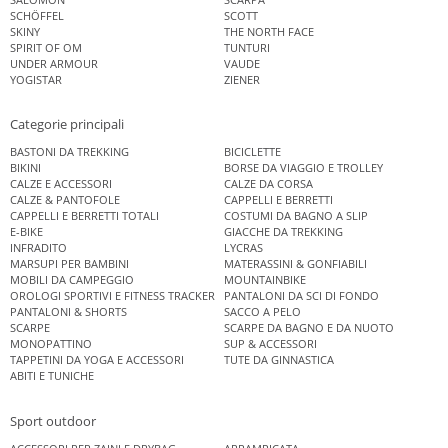
SCHÖFFEL
SCOTT
SKINY
THE NORTH FACE
SPIRIT OF OM
TUNTURI
UNDER ARMOUR
VAUDE
YOGISTAR
ZIENER
Categorie principali
BASTONI DA TREKKING
BICICLETTE
BIKINI
BORSE DA VIAGGIO E TROLLEY
CALZE E ACCESSORI
CALZE DA CORSA
CALZE & PANTOFOLE
CAPPELLI E BERRETTI
CAPPELLI E BERRETTI TOTALI
COSTUMI DA BAGNO A SLIP
E-BIKE
GIACCHE DA TREKKING
INFRADITO
LYCRAS
MARSUPI PER BAMBINI
MATERASSINI & GONFIABILI
MOBILI DA CAMPEGGIO
MOUNTAINBIKE
OROLOGI SPORTIVI E FITNESS TRACKER
PANTALONI DA SCI DI FONDO
PANTALONI & SHORTS
SACCO A PELO
SCARPE
SCARPE DA BAGNO E DA NUOTO
MONOPATTINO
SUP & ACCESSORI
TAPPETINI DA YOGA E ACCESSORI
TUTE DA GINNASTICA
ABITI E TUNICHE
Sport outdoor