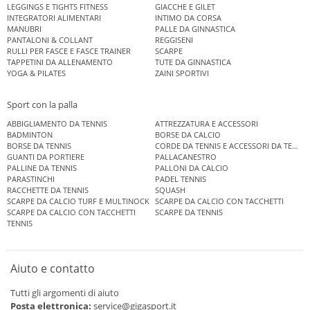
LEGGINGS E TIGHTS FITNESS
GIACCHE E GILET
INTEGRATORI ALIMENTARI
INTIMO DA CORSA
MANUBRI
PALLE DA GINNASTICA
PANTALONI & COLLANT
REGGISENI
RULLI PER FASCE E FASCE TRAINER
SCARPE
TAPPETINI DA ALLENAMENTO
TUTE DA GINNASTICA
YOGA & PILATES
ZAINI SPORTIVI
Sport con la palla
ABBIGLIAMENTO DA TENNIS
ATTREZZATURA E ACCESSORI
BADMINTON
BORSE DA CALCIO
BORSE DA TENNIS
CORDE DA TENNIS E ACCESSORI DA TENNIS
GUANTI DA PORTIERE
PALLACANESTRO
PALLINE DA TENNIS
PALLONI DA CALCIO
PARASTINCHI
PADEL TENNIS
RACCHETTE DA TENNIS
SQUASH
SCARPE DA CALCIO TURF E MULTINOCK
SCARPE DA CALCIO CON TACCHETTI
SCARPE DA CALCIO CON TACCHETTI
SCARPE DA TENNIS
TENNIS
Aiuto e contatto
Tutti gli argomenti di aiuto
Posta elettronica:
service@gigasport.it