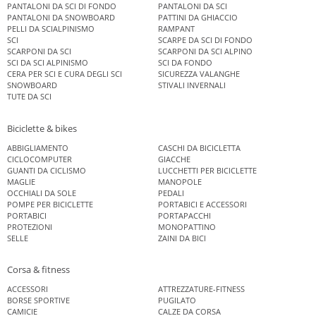
PANTALONI DA SCI DI FONDO
PANTALONI DA SCI
PANTALONI DA SNOWBOARD
PATTINI DA GHIACCIO
PELLI DA SCIALPINISMO
RAMPANT
SCI
SCARPE DA SCI DI FONDO
SCARPONI DA SCI
SCARPONI DA SCI ALPINO
SCI DA SCI ALPINISMO
SCI DA FONDO
CERA PER SCI E CURA DEGLI SCI
SICUREZZA VALANGHE
SNOWBOARD
STIVALI INVERNALI
TUTE DA SCI
Biciclette & bikes
ABBIGLIAMENTO
CASCHI DA BICICLETTA
CICLOCOMPUTER
GIACCHE
GUANTI DA CICLISMO
LUCCHETTI PER BICICLETTE
MAGLIE
MANOPOLE
OCCHIALI DA SOLE
PEDALI
POMPE PER BICICLETTE
PORTABICI E ACCESSORI
PORTABICI
PORTAPACCHI
PROTEZIONI
MONOPATTINO
SELLE
ZAINI DA BICI
Corsa & fitness
ACCESSORI
ATTREZZATURE-FITNESS
BORSE SPORTIVE
PUGILATO
CAMICIE
CALZE DA CORSA