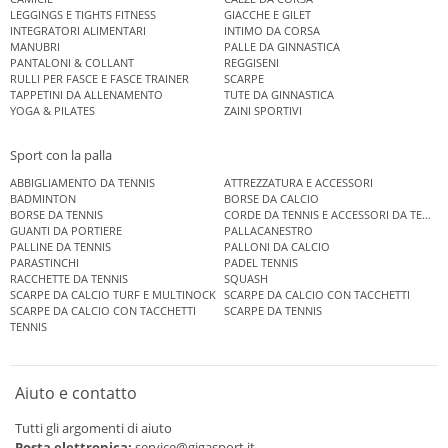
LEGGINGS E TIGHTS FITNESS
GIACCHE E GILET
INTEGRATORI ALIMENTARI
INTIMO DA CORSA
MANUBRI
PALLE DA GINNASTICA
PANTALONI & COLLANT
REGGISENI
RULLI PER FASCE E FASCE TRAINER
SCARPE
TAPPETINI DA ALLENAMENTO
TUTE DA GINNASTICA
YOGA & PILATES
ZAINI SPORTIVI
Sport con la palla
ABBIGLIAMENTO DA TENNIS
ATTREZZATURA E ACCESSORI
BADMINTON
BORSE DA CALCIO
BORSE DA TENNIS
CORDE DA TENNIS E ACCESSORI DA TENNIS
GUANTI DA PORTIERE
PALLACANESTRO
PALLINE DA TENNIS
PALLONI DA CALCIO
PARASTINCHI
PADEL TENNIS
RACCHETTE DA TENNIS
SQUASH
SCARPE DA CALCIO TURF E MULTINOCK
SCARPE DA CALCIO CON TACCHETTI
SCARPE DA CALCIO CON TACCHETTI
SCARPE DA TENNIS
TENNIS
Aiuto e contatto
Tutti gli argomenti di aiuto
Posta elettronica:
service@gigasport.it