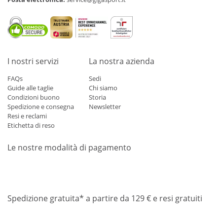
I nostri servizi
La nostra azienda
FAQs
Sedi
Guide alle taglie
Chi siamo
Condizioni buono
Storia
Spedizione e consegna
Newsletter
Resi e reclami
Etichetta di reso
Le nostre modalità di pagamento
Mastercard
Visa
Diners
Applepay
Amazon
Paypal
Klarn
Spedizione gratuita* a partire da 129 € e resi gratuiti