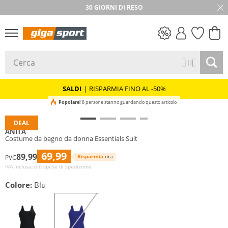
30 GIORNI DI RESO
SALDI
SALDI
|
RISPARMIA FINO AL -50%
Popolare!
8 persone stanno guardando questo articolo
DEAL
ANITA
Costume da bagno da donna Essentials Suit
69,99
89,99
Risparmia
ora
PVC
IVA inclusa, più spese di spedizione
Colore:
Blu