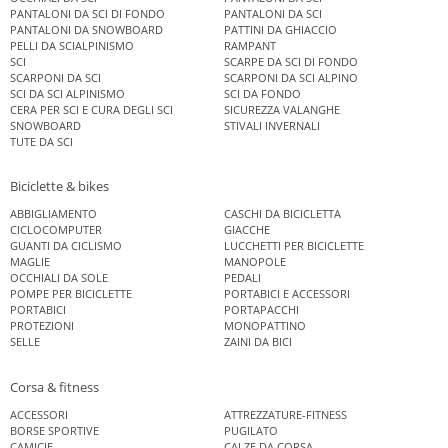
PANTALONI DA SCI DI FONDO
PANTALONI DA SCI
PANTALONI DA SNOWBOARD
PATTINI DA GHIACCIO
PELLI DA SCIALPINISMO
RAMPANT
SCI
SCARPE DA SCI DI FONDO
SCARPONI DA SCI
SCARPONI DA SCI ALPINO
SCI DA SCI ALPINISMO
SCI DA FONDO
CERA PER SCI E CURA DEGLI SCI
SICUREZZA VALANGHE
SNOWBOARD
STIVALI INVERNALI
TUTE DA SCI
Biciclette & bikes
ABBIGLIAMENTO
CASCHI DA BICICLETTA
CICLOCOMPUTER
GIACCHE
GUANTI DA CICLISMO
LUCCHETTI PER BICICLETTE
MAGLIE
MANOPOLE
OCCHIALI DA SOLE
PEDALI
POMPE PER BICICLETTE
PORTABICI E ACCESSORI
PORTABICI
PORTAPACCHI
PROTEZIONI
MONOPATTINO
SELLE
ZAINI DA BICI
Corsa & fitness
ACCESSORI
ATTREZZATURE-FITNESS
BORSE SPORTIVE
PUGILATO
CAMICIE
CALZE DA CORSA