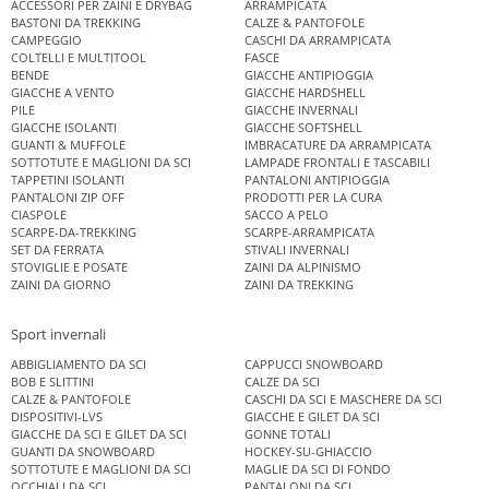
ACCESSORI PER ZAINI E DRYBAG
ARRAMPICATA
BASTONI DA TREKKING
CALZE & PANTOFOLE
CAMPEGGIO
CASCHI DA ARRAMPICATA
COLTELLI E MULTITOOL
FASCE
BENDE
GIACCHE ANTIPIOGGIA
GIACCHE A VENTO
GIACCHE HARDSHELL
PILE
GIACCHE INVERNALI
GIACCHE ISOLANTI
GIACCHE SOFTSHELL
GUANTI & MUFFOLE
IMBRACATURE DA ARRAMPICATA
SOTTOTUTE E MAGLIONI DA SCI
LAMPADE FRONTALI E TASCABILI
TAPPETINI ISOLANTI
PANTALONI ANTIPIOGGIA
PANTALONI ZIP OFF
PRODOTTI PER LA CURA
CIASPOLE
SACCO A PELO
SCARPE-DA-TREKKING
SCARPE-ARRAMPICATA
SET DA FERRATA
STIVALI INVERNALI
STOVIGLIE E POSATE
ZAINI DA ALPINISMO
ZAINI DA GIORNO
ZAINI DA TREKKING
Sport invernali
ABBIGLIAMENTO DA SCI
CAPPUCCI SNOWBOARD
BOB E SLITTINI
CALZE DA SCI
CALZE & PANTOFOLE
CASCHI DA SCI E MASCHERE DA SCI
DISPOSITIVI-LVS
GIACCHE E GILET DA SCI
GIACCHE DA SCI E GILET DA SCI
GONNE TOTALI
GUANTI DA SNOWBOARD
HOCKEY-SU-GHIACCIO
SOTTOTUTE E MAGLIONI DA SCI
MAGLIE DA SCI DI FONDO
OCCHIALI DA SCI
PANTALONI DA SCI