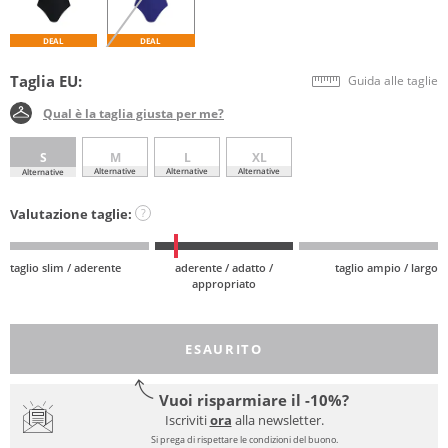
DEAL
DEAL
Taglia EU:
Guida alle taglie
Qual è la taglia giusta per me?
S
M
L
XL
Alternative
Alternative
Alternative
Alternative
Valutazione taglie:
?
taglio slim / aderente
aderente / adatto /
taglio ampio / largo
appropriato
ESAURITO
Vuoi risparmiare il -10%?
Iscriviti
ora
alla newsletter.
Si prega di rispettare le condizioni del buono.