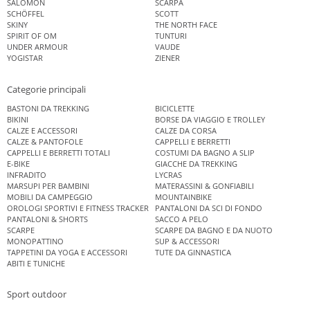
SALOMON
SCARPA
SCHÖFFEL
SCOTT
SKINY
THE NORTH FACE
SPIRIT OF OM
TUNTURI
UNDER ARMOUR
VAUDE
YOGISTAR
ZIENER
Categorie principali
BASTONI DA TREKKING
BICICLETTE
BIKINI
BORSE DA VIAGGIO E TROLLEY
CALZE E ACCESSORI
CALZE DA CORSA
CALZE & PANTOFOLE
CAPPELLI E BERRETTI
CAPPELLI E BERRETTI TOTALI
COSTUMI DA BAGNO A SLIP
E-BIKE
GIACCHE DA TREKKING
INFRADITO
LYCRAS
MARSUPI PER BAMBINI
MATERASSINI & GONFIABILI
MOBILI DA CAMPEGGIO
MOUNTAINBIKE
OROLOGI SPORTIVI E FITNESS TRACKER
PANTALONI DA SCI DI FONDO
PANTALONI & SHORTS
SACCO A PELO
SCARPE
SCARPE DA BAGNO E DA NUOTO
MONOPATTINO
SUP & ACCESSORI
TAPPETINI DA YOGA E ACCESSORI
TUTE DA GINNASTICA
ABITI E TUNICHE
Sport outdoor