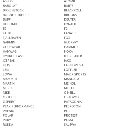
ASSOS
ATOMIC
BABOLAT
BARTS
BIRKENSTOCK
BLACKROLL
BOGNER FIRE+ICE
BROOKS
BUFF
DEUTER
DOLOMITE
DYNAFIT
E9
F2
FALKE
FANATIC
FJÄLLRÄVEN
FOX
GARMIN
GLORYFY
GOREWEAR
HAMMER
HANWAG
HOKA
HYDRO FLASK
ICEBREAKER
ICEPEAK
JAKO
KJUS
LA SPORTIVA
LEKI
LÖFFLER
LOWA
MAIER SPORTS
MAMMUT
MANDALA
MARTINI
MEINDL
MERU
MILLET
NIKE
O'NEILL
ORTLIEB
ORTOVOX
OSPREY
PATAGONIA
PEAK PERFORMANCE
PEEROTON
PHENIX
POC
POLAR
PROTEST
PUKY
PUMA
RUKKA
SALEWA