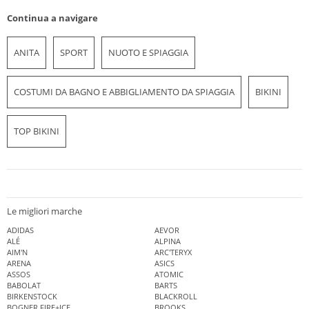
Continua a navigare
ANITA
SPORT
NUOTO E SPIAGGIA
COSTUMI DA BAGNO E ABBIGLIAMENTO DA SPIAGGIA
BIKINI
TOP BIKINI
Le migliori marche
ADIDAS
AEVOR
ALÉ
ALPINA
AIM'N
ARC'TERYX
ARENA
ASICS
ASSOS
ATOMIC
BABOLAT
BARTS
BIRKENSTOCK
BLACKROLL
BOGNER FIRE+ICE
BROOKS