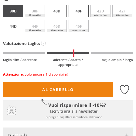
38D
38F
40D
40F
42D
42F
Alternative
Alternative
Alternative
44D
44F
46D
46F
Alternative
Alternative
Alternative
Valutazione taglie:
?
taglio slim / aderente
aderente / adatto /
taglio ampio / largo
appropriato
Attenzione:
Solo ancora 1 disponibile!
AL CARRELLO
Vuoi risparmiare il -10%?
Iscriviti
ora
alla newsletter.
Si prega di rispettare le condizioni del buono.
Dettagli