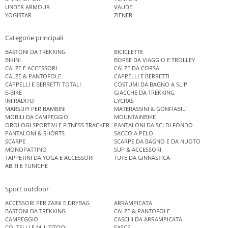
UNDER ARMOUR
VAUDE
YOGISTAR
ZIENER
Categorie principali
BASTONI DA TREKKING
BICICLETTE
BIKINI
BORSE DA VIAGGIO E TROLLEY
CALZE E ACCESSORI
CALZE DA CORSA
CALZE & PANTOFOLE
CAPPELLI E BERRETTI
CAPPELLI E BERRETTI TOTALI
COSTUMI DA BAGNO A SLIP
E-BIKE
GIACCHE DA TREKKING
INFRADITO
LYCRAS
MARSUPI PER BAMBINI
MATERASSINI & GONFIABILI
MOBILI DA CAMPEGGIO
MOUNTAINBIKE
OROLOGI SPORTIVI E FITNESS TRACKER
PANTALONI DA SCI DI FONDO
PANTALONI & SHORTS
SACCO A PELO
SCARPE
SCARPE DA BAGNO E DA NUOTO
MONOPATTINO
SUP & ACCESSORI
TAPPETINI DA YOGA E ACCESSORI
TUTE DA GINNASTICA
ABITI E TUNICHE
Sport outdoor
ACCESSORI PER ZAINI E DRYBAG
ARRAMPICATA
BASTONI DA TREKKING
CALZE & PANTOFOLE
CAMPEGGIO
CASCHI DA ARRAMPICATA
COLTELLI E MULTITOOL
FASCE