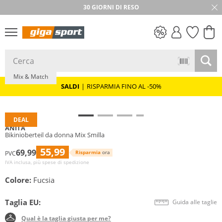
30 GIORNI DI RESO
Taglie grandi
SALDI
Mix & Match
SALDI
|
RISPARMIA FINO AL -50%
DEAL
ANITA
Bikinioberteil da donna Mix Smilla
55,99
69,99
Risparmia
ora
PVC
IVA inclusa, più spese di spedizione
Colore:
Fucsia
Taglia EU:
Guida alle taglie
Qual è la taglia giusta per me?