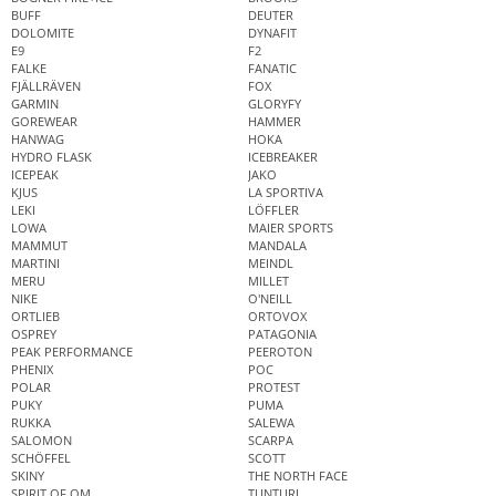
BUFF
DEUTER
DOLOMITE
DYNAFIT
E9
F2
FALKE
FANATIC
FJÄLLRÄVEN
FOX
GARMIN
GLORYFY
GOREWEAR
HAMMER
HANWAG
HOKA
HYDRO FLASK
ICEBREAKER
ICEPEAK
JAKO
KJUS
LA SPORTIVA
LEKI
LÖFFLER
LOWA
MAIER SPORTS
MAMMUT
MANDALA
MARTINI
MEINDL
MERU
MILLET
NIKE
O'NEILL
ORTLIEB
ORTOVOX
OSPREY
PATAGONIA
PEAK PERFORMANCE
PEEROTON
PHENIX
POC
POLAR
PROTEST
PUKY
PUMA
RUKKA
SALEWA
SALOMON
SCARPA
SCHÖFFEL
SCOTT
SKINY
THE NORTH FACE
SPIRIT OF OM
TUNTURI