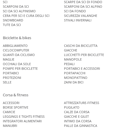
SCI
SCARPE DA SCI DI FONDO
SCARPONI DA SCI
SCARPONI DA SCI ALPINO
SCI DA SCI ALPINISMO
SCI DA FONDO
CERA PER SCI E CURA DEGLI SCI
SICUREZZA VALANGHE
SNOWBOARD
STIVALI INVERNALI
TUTE DA SCI
Biciclette & bikes
ABBIGLIAMENTO
CASCHI DA BICICLETTA
CICLOCOMPUTER
GIACCHE
GUANTI DA CICLISMO
LUCCHETTI PER BICICLETTE
MAGLIE
MANOPOLE
OCCHIALI DA SOLE
PEDALI
POMPE PER BICICLETTE
PORTABICI E ACCESSORI
PORTABICI
PORTAPACCHI
PROTEZIONI
MONOPATTINO
SELLE
ZAINI DA BICI
Corsa & fitness
ACCESSORI
ATTREZZATURE-FITNESS
BORSE SPORTIVE
PUGILATO
CAMICIE
CALZE DA CORSA
LEGGINGS E TIGHTS FITNESS
GIACCHE E GILET
INTEGRATORI ALIMENTARI
INTIMO DA CORSA
MANUBRI
PALLE DA GINNASTICA