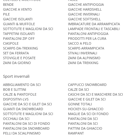
BENDE
GIACCHE ANTIPIOGGIA
GIACCHE A VENTO
GIACCHE HARDSHELL
PILE
GIACCHE INVERNALI
GIACCHE ISOLANTI
GIACCHE SOFTSHELL
GUANTI & MUFFOLE
IMBRACATURE DA ARRAMPICATA
SOTTOTUTE E MAGLIONI DA SCI
LAMPADE FRONTALI E TASCABILI
TAPPETINI ISOLANTI
PANTALONI ANTIPIOGGIA
PANTALONI ZIP OFF
PRODOTTI PER LA CURA
CIASPOLE
SACCO A PELO
SCARPE-DA-TREKKING
SCARPE-ARRAMPICATA
SET DA FERRATA
STIVALI INVERNALI
STOVIGLIE E POSATE
ZAINI DA ALPINISMO
ZAINI DA GIORNO
ZAINI DA TREKKING
Sport invernali
ABBIGLIAMENTO DA SCI
CAPPUCCI SNOWBOARD
BOB E SLITTINI
CALZE DA SCI
CALZE & PANTOFOLE
CASCHI DA SCI E MASCHERE DA SCI
DISPOSITIVI-LVS
GIACCHE E GILET DA SCI
GIACCHE DA SCI E GILET DA SCI
GONNE TOTALI
GUANTI DA SNOWBOARD
HOCKEY-SU-GHIACCIO
SOTTOTUTE E MAGLIONI DA SCI
MAGLIE DA SCI DI FONDO
OCCHIALI DA SCI
PANTALONI DA SCI
PANTALONI DA SCI DI FONDO
PANTALONI DA SCI
PANTALONI DA SNOWBOARD
PATTINI DA GHIACCIO
PELLI DA SCIALPINISMO
RAMPANT