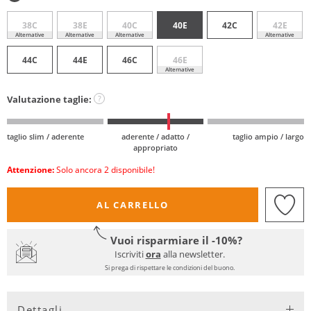
38C
38E
40C
40E
42C
42E
Alternative
Alternative
Alternative
Alternative
44C
44E
46C
46E
Alternative
Valutazione taglie:
?
taglio slim / aderente
aderente / adatto /
taglio ampio / largo
appropriato
Attenzione:
Solo ancora 2 disponibile!
AL CARRELLO
Vuoi risparmiare il -10%?
Iscriviti
ora
alla newsletter.
Si prega di rispettare le condizioni del buono.
Dettagli