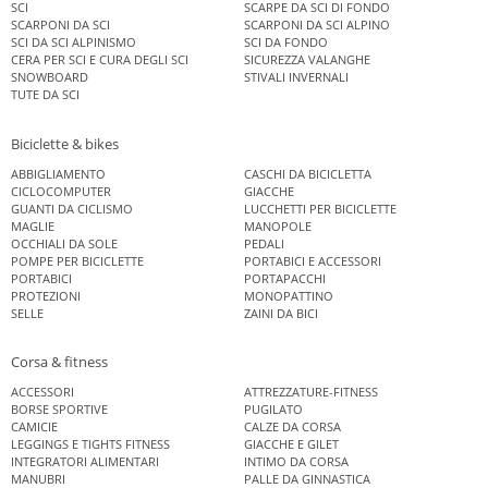
SCI
SCARPE DA SCI DI FONDO
SCARPONI DA SCI
SCARPONI DA SCI ALPINO
SCI DA SCI ALPINISMO
SCI DA FONDO
CERA PER SCI E CURA DEGLI SCI
SICUREZZA VALANGHE
SNOWBOARD
STIVALI INVERNALI
TUTE DA SCI
Biciclette & bikes
ABBIGLIAMENTO
CASCHI DA BICICLETTA
CICLOCOMPUTER
GIACCHE
GUANTI DA CICLISMO
LUCCHETTI PER BICICLETTE
MAGLIE
MANOPOLE
OCCHIALI DA SOLE
PEDALI
POMPE PER BICICLETTE
PORTABICI E ACCESSORI
PORTABICI
PORTAPACCHI
PROTEZIONI
MONOPATTINO
SELLE
ZAINI DA BICI
Corsa & fitness
ACCESSORI
ATTREZZATURE-FITNESS
BORSE SPORTIVE
PUGILATO
CAMICIE
CALZE DA CORSA
LEGGINGS E TIGHTS FITNESS
GIACCHE E GILET
INTEGRATORI ALIMENTARI
INTIMO DA CORSA
MANUBRI
PALLE DA GINNASTICA