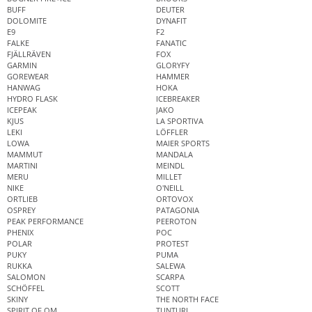
BUFF
DEUTER
DOLOMITE
DYNAFIT
E9
F2
FALKE
FANATIC
FJÄLLRÄVEN
FOX
GARMIN
GLORYFY
GOREWEAR
HAMMER
HANWAG
HOKA
HYDRO FLASK
ICEBREAKER
ICEPEAK
JAKO
KJUS
LA SPORTIVA
LEKI
LÖFFLER
LOWA
MAIER SPORTS
MAMMUT
MANDALA
MARTINI
MEINDL
MERU
MILLET
NIKE
O'NEILL
ORTLIEB
ORTOVOX
OSPREY
PATAGONIA
PEAK PERFORMANCE
PEEROTON
PHENIX
POC
POLAR
PROTEST
PUKY
PUMA
RUKKA
SALEWA
SALOMON
SCARPA
SCHÖFFEL
SCOTT
SKINY
THE NORTH FACE
SPIRIT OF OM
TUNTURI