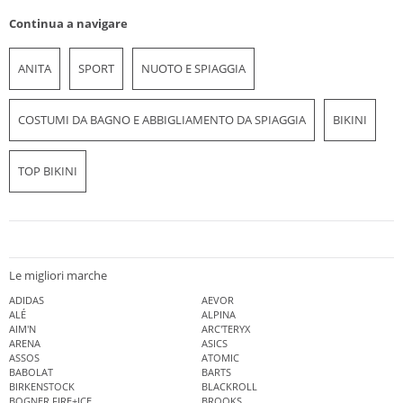
Continua a navigare
ANITA
SPORT
NUOTO E SPIAGGIA
COSTUMI DA BAGNO E ABBIGLIAMENTO DA SPIAGGIA
BIKINI
TOP BIKINI
Le migliori marche
ADIDAS
AEVOR
ALÉ
ALPINA
AIM'N
ARC'TERYX
ARENA
ASICS
ASSOS
ATOMIC
BABOLAT
BARTS
BIRKENSTOCK
BLACKROLL
BOGNER FIRE+ICE
BROOKS