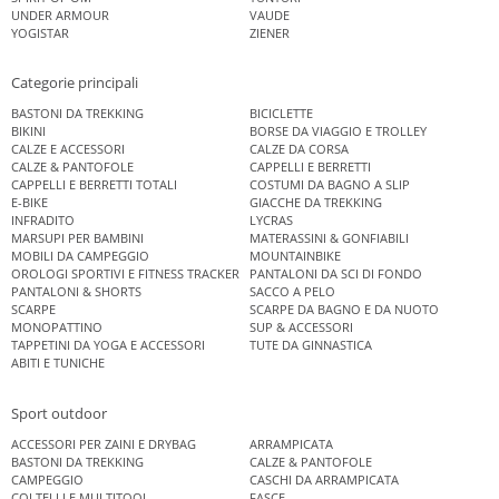
UNDER ARMOUR
VAUDE
YOGISTAR
ZIENER
Categorie principali
BASTONI DA TREKKING
BICICLETTE
BIKINI
BORSE DA VIAGGIO E TROLLEY
CALZE E ACCESSORI
CALZE DA CORSA
CALZE & PANTOFOLE
CAPPELLI E BERRETTI
CAPPELLI E BERRETTI TOTALI
COSTUMI DA BAGNO A SLIP
E-BIKE
GIACCHE DA TREKKING
INFRADITO
LYCRAS
MARSUPI PER BAMBINI
MATERASSINI & GONFIABILI
MOBILI DA CAMPEGGIO
MOUNTAINBIKE
OROLOGI SPORTIVI E FITNESS TRACKER
PANTALONI DA SCI DI FONDO
PANTALONI & SHORTS
SACCO A PELO
SCARPE
SCARPE DA BAGNO E DA NUOTO
MONOPATTINO
SUP & ACCESSORI
TAPPETINI DA YOGA E ACCESSORI
TUTE DA GINNASTICA
ABITI E TUNICHE
Sport outdoor
ACCESSORI PER ZAINI E DRYBAG
ARRAMPICATA
BASTONI DA TREKKING
CALZE & PANTOFOLE
CAMPEGGIO
CASCHI DA ARRAMPICATA
COLTELLI E MULTITOOL
FASCE