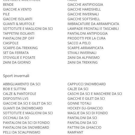
BENDE
GIACCHE ANTIPIOGGIA
GIACCHE A VENTO
GIACCHE HARDSHELL
PILE
GIACCHE INVERNALI
GIACCHE ISOLANTI
GIACCHE SOFTSHELL
GUANTI & MUFFOLE
IMBRACATURE DA ARRAMPICATA
SOTTOTUTE E MAGLIONI DA SCI
LAMPADE FRONTALI E TASCABILI
TAPPETINI ISOLANTI
PANTALONI ANTIPIOGGIA
PANTALONI ZIP OFF
PRODOTTI PER LA CURA
CIASPOLE
SACCO A PELO
SCARPE-DA-TREKKING
SCARPE-ARRAMPICATA
SET DA FERRATA
STIVALI INVERNALI
STOVIGLIE E POSATE
ZAINI DA ALPINISMO
ZAINI DA GIORNO
ZAINI DA TREKKING
Sport invernali
ABBIGLIAMENTO DA SCI
CAPPUCCI SNOWBOARD
BOB E SLITTINI
CALZE DA SCI
CALZE & PANTOFOLE
CASCHI DA SCI E MASCHERE DA SCI
DISPOSITIVI-LVS
GIACCHE E GILET DA SCI
GIACCHE DA SCI E GILET DA SCI
GONNE TOTALI
GUANTI DA SNOWBOARD
HOCKEY-SU-GHIACCIO
SOTTOTUTE E MAGLIONI DA SCI
MAGLIE DA SCI DI FONDO
OCCHIALI DA SCI
PANTALONI DA SCI
PANTALONI DA SCI DI FONDO
PANTALONI DA SCI
PANTALONI DA SNOWBOARD
PATTINI DA GHIACCIO
PELLI DA SCIALPINISMO
RAMPANT