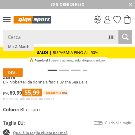
30 GIORNI DI RESO
Taglie grandi
SALDI
Mix & Match
SALDI
|
RISPARMIA FINO AL -50%
Popolare!
5 persone stanno guardando questo articolo
DEAL
ANITA
Bikinioberteil da donna a fascia By the Sea Bella
55,99
69,99
Risparmia
ora
PVC
IVA inclusa, più spese di spedizione
Colore:
Blu scuro
Taglia EU:
Guida alle taglie
Qual è la taglia giusta per me?