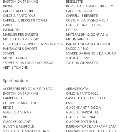
BASTONI DA TREKKING
BICICLETTE
BIKINI
BORSE DA VIAGGIO E TROLLEY
CALZE E ACCESSORI
CALZE DA CORSA
CALZE & PANTOFOLE
CAPPELLI E BERRETTI
CAPPELLI E BERRETTI TOTALI
COSTUMI DA BAGNO A SLIP
E-BIKE
GIACCHE DA TREKKING
INFRADITO
LYCRAS
MARSUPI PER BAMBINI
MATERASSINI & GONFIABILI
MOBILI DA CAMPEGGIO
MOUNTAINBIKE
OROLOGI SPORTIVI E FITNESS TRACKER
PANTALONI DA SCI DI FONDO
PANTALONI & SHORTS
SACCO A PELO
SCARPE
SCARPE DA BAGNO E DA NUOTO
MONOPATTINO
SUP & ACCESSORI
TAPPETINI DA YOGA E ACCESSORI
TUTE DA GINNASTICA
ABITI E TUNICHE
Sport outdoor
ACCESSORI PER ZAINI E DRYBAG
ARRAMPICATA
BASTONI DA TREKKING
CALZE & PANTOFOLE
CAMPEGGIO
CASCHI DA ARRAMPICATA
COLTELLI E MULTITOOL
FASCE
BENDE
GIACCHE ANTIPIOGGIA
GIACCHE A VENTO
GIACCHE HARDSHELL
PILE
GIACCHE INVERNALI
GIACCHE ISOLANTI
GIACCHE SOFTSHELL
GUANTI & MUFFOLE
IMBRACATURE DA ARRAMPICATA
SOTTOTUTE E MAGLIONI DA SCI
LAMPADE FRONTALI E TASCABILI