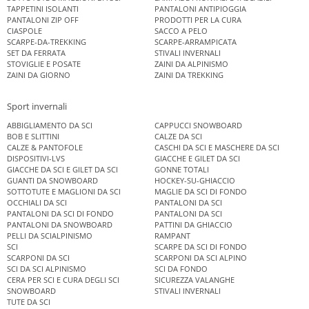
TAPPETINI ISOLANTI
PANTALONI ANTIPIOGGIA
PANTALONI ZIP OFF
PRODOTTI PER LA CURA
CIASPOLE
SACCO A PELO
SCARPE-DA-TREKKING
SCARPE-ARRAMPICATA
SET DA FERRATA
STIVALI INVERNALI
STOVIGLIE E POSATE
ZAINI DA ALPINISMO
ZAINI DA GIORNO
ZAINI DA TREKKING
Sport invernali
ABBIGLIAMENTO DA SCI
CAPPUCCI SNOWBOARD
BOB E SLITTINI
CALZE DA SCI
CALZE & PANTOFOLE
CASCHI DA SCI E MASCHERE DA SCI
DISPOSITIVI-LVS
GIACCHE E GILET DA SCI
GIACCHE DA SCI E GILET DA SCI
GONNE TOTALI
GUANTI DA SNOWBOARD
HOCKEY-SU-GHIACCIO
SOTTOTUTE E MAGLIONI DA SCI
MAGLIE DA SCI DI FONDO
OCCHIALI DA SCI
PANTALONI DA SCI
PANTALONI DA SCI DI FONDO
PANTALONI DA SCI
PANTALONI DA SNOWBOARD
PATTINI DA GHIACCIO
PELLI DA SCIALPINISMO
RAMPANT
SCI
SCARPE DA SCI DI FONDO
SCARPONI DA SCI
SCARPONI DA SCI ALPINO
SCI DA SCI ALPINISMO
SCI DA FONDO
CERA PER SCI E CURA DEGLI SCI
SICUREZZA VALANGHE
SNOWBOARD
STIVALI INVERNALI
TUTE DA SCI