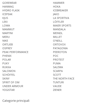
GOREWEAR
HAMMER
HANWAG
HOKA
HYDRO FLASK
ICEBREAKER
ICEPEAK
JAKO
KJUS
LA SPORTIVA
LEKI
LÖFFLER
LOWA
MAIER SPORTS
MAMMUT
MANDALA
MARTINI
MEINDL
MERU
MILLET
NIKE
O'NEILL
ORTLIEB
ORTOVOX
OSPREY
PATAGONIA
PEAK PERFORMANCE
PEEROTON
PHENIX
POC
POLAR
PROTEST
PUKY
PUMA
RUKKA
SALEWA
SALOMON
SCARPA
SCHÖFFEL
SCOTT
SKINY
THE NORTH FACE
SPIRIT OF OM
TUNTURI
UNDER ARMOUR
VAUDE
YOGISTAR
ZIENER
Categorie principali