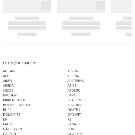
Le migliori marche
ADIDAS
AEVOR
ALÉ
ALPINA
AIM'N
ARC'TERYX
ARENA
ASICS
ASSOS
ATOMIC
BABOLAT
BARTS
BIRKENSTOCK
BLACKROLL
BOGNER FIRE+ICE
BROOKS
BUFF
DEUTER
DOLOMITE
DYNAFIT
E9
F2
FALKE
FANATIC
FJÄLLRÄVEN
FOX
GARMIN
GLORYFY