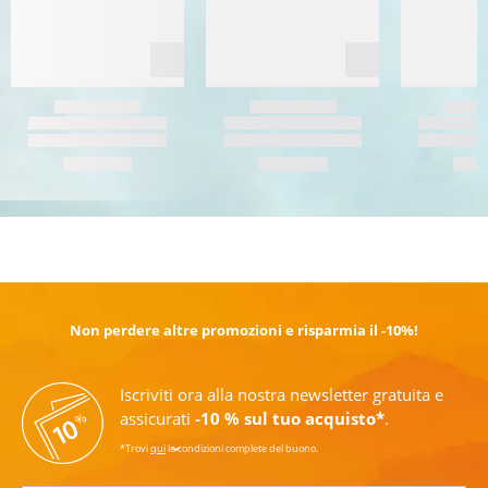
SCOPRI DI PIÙ
Non perdere altre promozioni e risparmia il -10%!
Iscriviti ora alla nostra newsletter gratuita e
assicurati
-10 % sul tuo acquisto*
.
*Trovi
qui
le condizioni complete del buono.