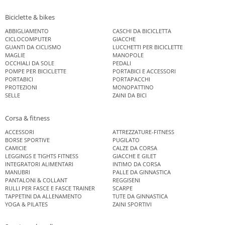
Biciclette & bikes
ABBIGLIAMENTO
CASCHI DA BICICLETTA
CICLOCOMPUTER
GIACCHE
GUANTI DA CICLISMO
LUCCHETTI PER BICICLETTE
MAGLIE
MANOPOLE
OCCHIALI DA SOLE
PEDALI
POMPE PER BICICLETTE
PORTABICI E ACCESSORI
PORTABICI
PORTAPACCHI
PROTEZIONI
MONOPATTINO
SELLE
ZAINI DA BICI
Corsa & fitness
ACCESSORI
ATTREZZATURE-FITNESS
BORSE SPORTIVE
PUGILATO
CAMICIE
CALZE DA CORSA
LEGGINGS E TIGHTS FITNESS
GIACCHE E GILET
INTEGRATORI ALIMENTARI
INTIMO DA CORSA
MANUBRI
PALLE DA GINNASTICA
PANTALONI & COLLANT
REGGISENI
RULLI PER FASCE E FASCE TRAINER
SCARPE
TAPPETINI DA ALLENAMENTO
TUTE DA GINNASTICA
YOGA & PILATES
ZAINI SPORTIVI