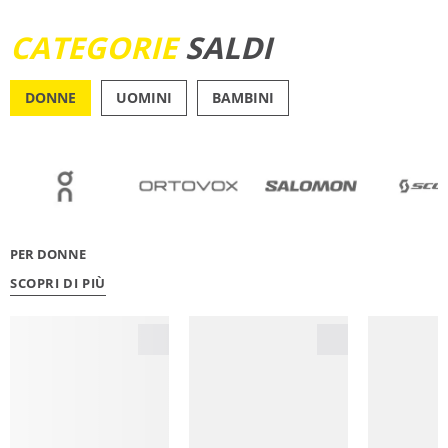
SCOPRI ORA
CATEGORIE
SALDI
DONNE
UOMINI
BAMBINI
OUTDOOR
RUNN
PER DONNE
SCOPRI DI PIÙ