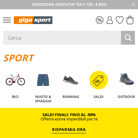
SPEDIZIONE GRATUITA* DA € 129,- E RESI
SALDI
SPORT
BICI
NUOTO &
RUNNING
SALDI
OUTDOOR
SPIAGGIA
SALDI FINALI: FINO AL -50%
Offerte estive imperdibili per te
RISPARMIA ORA