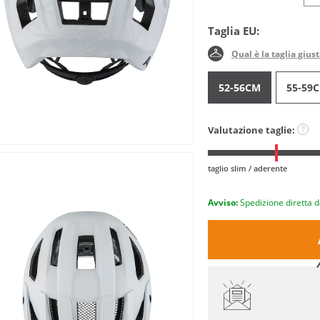
Taglia EU:
Qual è la taglia gius
52-56CM
55-59
Valutazione taglie:
?
taglio slim / aderente
Avviso:
Spedizione diretta d