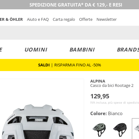
SPEDIZIONE GRATUITA* DA € 129,- E RESI
NER & ÖHLER
Aiuto e FAQ
Carta regalo
Offerte
Newsletter
E
UOMINI
BAMBINI
BRAND
SALDI
|
RISPARMIA FINO AL -50%
ALPINA
Casco da bici Rootage 2
129,95
IVA inclusa, più spese di spedizi
Colore:
Bianco