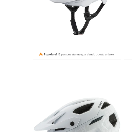
Popolare!
12 persone stanno guardando questo articolo