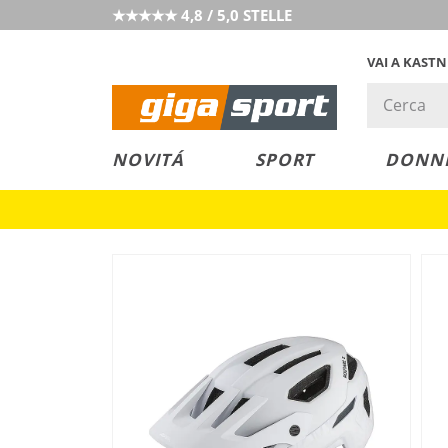
★★★★★ 4,8 / 5,0 STELLE
VAI A KAST
PREZZO &
SALDI
NOVITÁ
SPORT
DONN
VALORE