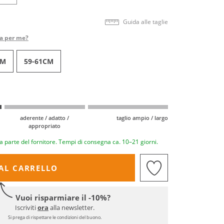
Guida alle taglie
ta per me?
CM
59-61CM
aderente / adatto /
taglio ampio / largo
appropriato
a parte del fornitore. Tempi di consegna ca. 10–21 giorni.
AL CARRELLO
Vuoi risparmiare il -10%?
Iscriviti
ora
alla newsletter.
Si prega di rispettare le condizioni del buono.