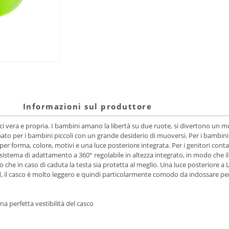
Informazioni sul produttore
a bici vera e propria. I bambini amano la libertà su due ruote, si divertono un
ato per i bambini piccoli con un grande desiderio di muoversi. Per i bambini
ue per forma, colore, motivi e una luce posteriore integrata. Per i genitori cont
un sistema di adattamento a 360° regolabile in altezza integrato, in modo che 
he in caso di caduta la testa sia protetta al meglio. Una luce posteriore a L
ld, il casco è molto leggero e quindi particolarmente comodo da indossare p
a perfetta vestibilità del casco