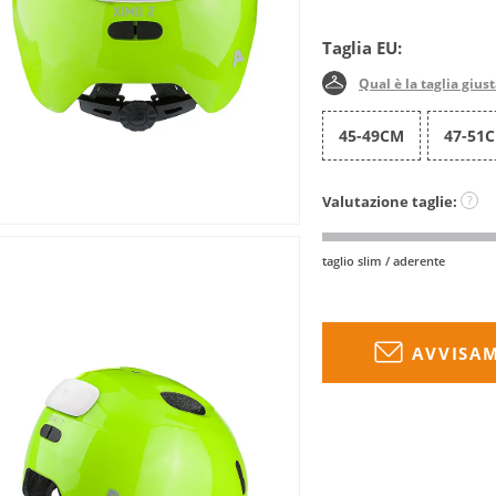
Taglia EU:
Qual è la taglia gius
45-49CM
47-51
Valutazione taglie:
?
taglio slim / aderente
AVVISAM