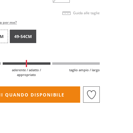
Guida alle taglie
ta per me?
CM
49-54CM
aderente / adatto /
taglio ampio / largo
appropriato
I QUANDO DISPONIBILE