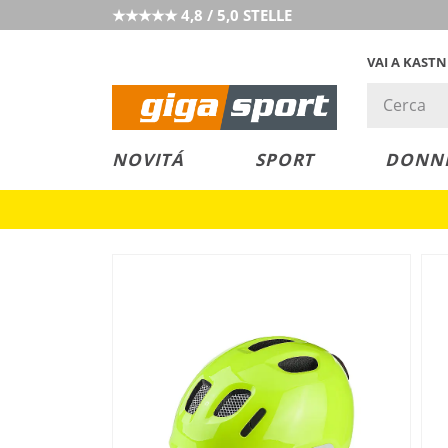
★★★★★ 4,8 / 5,0 STELLE
VAI A KAST
PREZZO &
SALDI
NOVITÁ
SPORT
DONN
VALORE