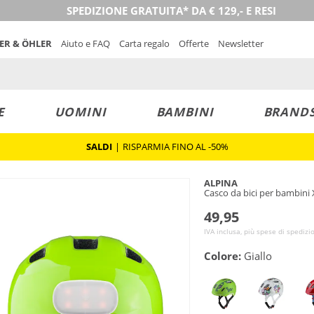
SPEDIZIONE GRATUITA* DA € 129,- E RESI
NER & ÖHLER
Aiuto e FAQ
Carta regalo
Offerte
Newsletter
E
UOMINI
BAMBINI
BRAND
SALDI
|
RISPARMIA FINO AL -50%
ALPINA
Casco da bici per bambin
49,95
IVA inclusa, più spese di spedizi
Colore:
Giallo