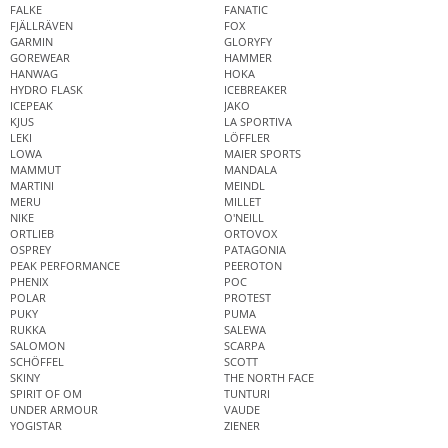
FALKE
FANATIC
FJÄLLRÄVEN
FOX
GARMIN
GLORYFY
GOREWEAR
HAMMER
HANWAG
HOKA
HYDRO FLASK
ICEBREAKER
ICEPEAK
JAKO
KJUS
LA SPORTIVA
LEKI
LÖFFLER
LOWA
MAIER SPORTS
MAMMUT
MANDALA
MARTINI
MEINDL
MERU
MILLET
NIKE
O'NEILL
ORTLIEB
ORTOVOX
OSPREY
PATAGONIA
PEAK PERFORMANCE
PEEROTON
PHENIX
POC
POLAR
PROTEST
PUKY
PUMA
RUKKA
SALEWA
SALOMON
SCARPA
SCHÖFFEL
SCOTT
SKINY
THE NORTH FACE
SPIRIT OF OM
TUNTURI
UNDER ARMOUR
VAUDE
YOGISTAR
ZIENER