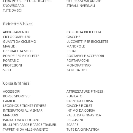
CERA PER SCI E CURA DEGLI SCI
SICUREZZA VALANGHE
SNOWBOARD
STIVALI INVERNALI
TUTE DA SCI
Biciclette & bikes
ABBIGLIAMENTO
CASCHI DA BICICLETTA
CICLOCOMPUTER
GIACCHE
GUANTI DA CICLISMO
LUCCHETTI PER BICICLETTE
MAGLIE
MANOPOLE
OCCHIALI DA SOLE
PEDALI
POMPE PER BICICLETTE
PORTABICI E ACCESSORI
PORTABICI
PORTAPACCHI
PROTEZIONI
MONOPATTINO
SELLE
ZAINI DA BICI
Corsa & fitness
ACCESSORI
ATTREZZATURE-FITNESS
BORSE SPORTIVE
PUGILATO
CAMICIE
CALZE DA CORSA
LEGGINGS E TIGHTS FITNESS
GIACCHE E GILET
INTEGRATORI ALIMENTARI
INTIMO DA CORSA
MANUBRI
PALLE DA GINNASTICA
PANTALONI & COLLANT
REGGISENI
RULLI PER FASCE E FASCE TRAINER
SCARPE
TAPPETINI DA ALLENAMENTO
TUTE DA GINNASTICA