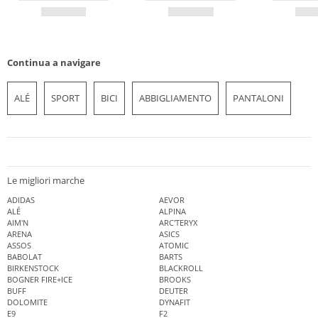
Continua a navigare
ALÉ
SPORT
BICI
ABBIGLIAMENTO
PANTALONI
Le migliori marche
ADIDAS
AEVOR
ALÉ
ALPINA
AIM'N
ARC'TERYX
ARENA
ASICS
ASSOS
ATOMIC
BABOLAT
BARTS
BIRKENSTOCK
BLACKROLL
BOGNER FIRE+ICE
BROOKS
BUFF
DEUTER
DOLOMITE
DYNAFIT
E9
F2