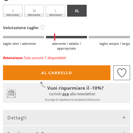
S
M
L
XL
Alternative
Alternative
Alternative
Valutazione taglie:
?
taglio slim / aderente
aderente / adatto /
taglio ampio / largo
appropriato
Attenzione:
Solo ancora 1 disponibile!
AL CARRELLO
Vuoi risparmiare il -10%?
Iscriviti
ora
alla newsletter.
Si prega di rispettare le condizioni del buono.
Dettagli