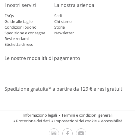
I nostri servizi
La nostra azienda
FAQs
Sedi
Guide alle taglie
Chi siamo
Condizioni buono
Storia
Spedizione e consegna
Newsletter
Resi e reclami
Etichetta di reso
Le nostre modalità di pagamento
Mastercard
Visa
Diners
Applepay
Amazon
Paypal
Klarn
Spedizione gratuita* a partire da 129 € e resi gratuiti
Informaziono legali
Termini e condizioni generali
Protezione dei dati
Impostazioni dei cookie
Accessibilità