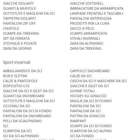
GIACCHE ISOLANTI
GIACCHE SOFTSHELL
GUANTI & MUFFOLE
IMBRACATURE DA ARRAMPICATA
SOTTOTUTE E MAGLIONI DA SCI
LAMPADE FRONTALI E TASCABILI
TAPPETINI ISOLANTI
PANTALONI ANTIPIOGGIA
PANTALONI ZIP OFF
PRODOTTI PER LA CURA
CIASPOLE
SACCO A PELO
SCARPE-DA-TREKKING
SCARPE-ARRAMPICATA
SET DA FERRATA
STIVALI INVERNALI
STOVIGLIE E POSATE
ZAINI DA ALPINISMO
ZAINI DA GIORNO
ZAINI DA TREKKING
Sport invernali
ABBIGLIAMENTO DA SCI
CAPPUCCI SNOWBOARD
BOB E SLITTINI
CALZE DA SCI
CALZE & PANTOFOLE
CASCHI DA SCI E MASCHERE DA SCI
DISPOSITIVI-LVS
GIACCHE E GILET DA SCI
GIACCHE DA SCI E GILET DA SCI
GONNE TOTALI
GUANTI DA SNOWBOARD
HOCKEY-SU-GHIACCIO
SOTTOTUTE E MAGLIONI DA SCI
MAGLIE DA SCI DI FONDO
OCCHIALI DA SCI
PANTALONI DA SCI
PANTALONI DA SCI DI FONDO
PANTALONI DA SCI
PANTALONI DA SNOWBOARD
PATTINI DA GHIACCIO
PELLI DA SCIALPINISMO
RAMPANT
SCI
SCARPE DA SCI DI FONDO
SCARPONI DA SCI
SCARPONI DA SCI ALPINO
SCI DA SCI ALPINISMO
SCI DA FONDO