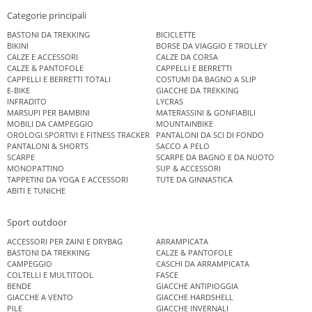
Categorie principali
BASTONI DA TREKKING
BICICLETTE
BIKINI
BORSE DA VIAGGIO E TROLLEY
CALZE E ACCESSORI
CALZE DA CORSA
CALZE & PANTOFOLE
CAPPELLI E BERRETTI
CAPPELLI E BERRETTI TOTALI
COSTUMI DA BAGNO A SLIP
E-BIKE
GIACCHE DA TREKKING
INFRADITO
LYCRAS
MARSUPI PER BAMBINI
MATERASSINI & GONFIABILI
MOBILI DA CAMPEGGIO
MOUNTAINBIKE
OROLOGI SPORTIVI E FITNESS TRACKER
PANTALONI DA SCI DI FONDO
PANTALONI & SHORTS
SACCO A PELO
SCARPE
SCARPE DA BAGNO E DA NUOTO
MONOPATTINO
SUP & ACCESSORI
TAPPETINI DA YOGA E ACCESSORI
TUTE DA GINNASTICA
ABITI E TUNICHE
Sport outdoor
ACCESSORI PER ZAINI E DRYBAG
ARRAMPICATA
BASTONI DA TREKKING
CALZE & PANTOFOLE
CAMPEGGIO
CASCHI DA ARRAMPICATA
COLTELLI E MULTITOOL
FASCE
BENDE
GIACCHE ANTIPIOGGIA
GIACCHE A VENTO
GIACCHE HARDSHELL
PILE
GIACCHE INVERNALI