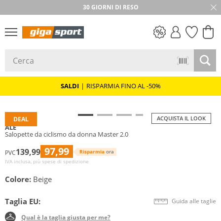
30 GIORNI DI RESO
SALDI
SALDI
|
RISPARMIA FINO AL -50%
ACQUISTA IL LOOK
DEAL
ALÉ
Salopette da ciclismo da donna Master 2.0
97,99
139,99
Risparmia
ora
PVC
IVA inclusa, più spese di spedizione
Colore:
Beige
Taglia EU:
Guida alle taglie
Qual è la taglia giusta per me?