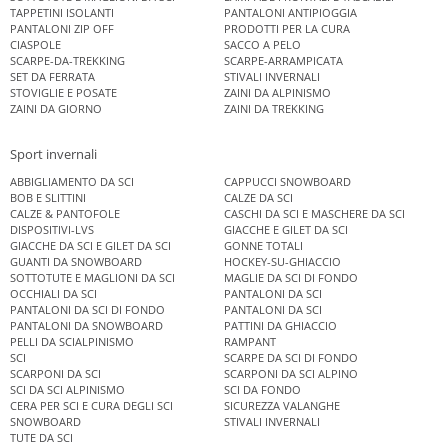
TAPPETINI ISOLANTI
PANTALONI ANTIPIOGGIA
PANTALONI ZIP OFF
PRODOTTI PER LA CURA
CIASPOLE
SACCO A PELO
SCARPE-DA-TREKKING
SCARPE-ARRAMPICATA
SET DA FERRATA
STIVALI INVERNALI
STOVIGLIE E POSATE
ZAINI DA ALPINISMO
ZAINI DA GIORNO
ZAINI DA TREKKING
Sport invernali
ABBIGLIAMENTO DA SCI
CAPPUCCI SNOWBOARD
BOB E SLITTINI
CALZE DA SCI
CALZE & PANTOFOLE
CASCHI DA SCI E MASCHERE DA SCI
DISPOSITIVI-LVS
GIACCHE E GILET DA SCI
GIACCHE DA SCI E GILET DA SCI
GONNE TOTALI
GUANTI DA SNOWBOARD
HOCKEY-SU-GHIACCIO
SOTTOTUTE E MAGLIONI DA SCI
MAGLIE DA SCI DI FONDO
OCCHIALI DA SCI
PANTALONI DA SCI
PANTALONI DA SCI DI FONDO
PANTALONI DA SCI
PANTALONI DA SNOWBOARD
PATTINI DA GHIACCIO
PELLI DA SCIALPINISMO
RAMPANT
SCI
SCARPE DA SCI DI FONDO
SCARPONI DA SCI
SCARPONI DA SCI ALPINO
SCI DA SCI ALPINISMO
SCI DA FONDO
CERA PER SCI E CURA DEGLI SCI
SICUREZZA VALANGHE
SNOWBOARD
STIVALI INVERNALI
TUTE DA SCI