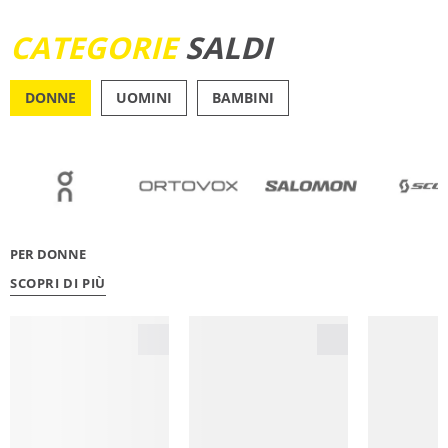
SCOPRI ORA
CATEGORIE
SALDI
DONNE
UOMINI
BAMBINI
OUTDOOR
RUNN
PER DONNE
SCOPRI DI PIÙ