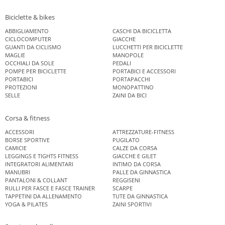
Biciclette & bikes
ABBIGLIAMENTO
CASCHI DA BICICLETTA
CICLOCOMPUTER
GIACCHE
GUANTI DA CICLISMO
LUCCHETTI PER BICICLETTE
MAGLIE
MANOPOLE
OCCHIALI DA SOLE
PEDALI
POMPE PER BICICLETTE
PORTABICI E ACCESSORI
PORTABICI
PORTAPACCHI
PROTEZIONI
MONOPATTINO
SELLE
ZAINI DA BICI
Corsa & fitness
ACCESSORI
ATTREZZATURE-FITNESS
BORSE SPORTIVE
PUGILATO
CAMICIE
CALZE DA CORSA
LEGGINGS E TIGHTS FITNESS
GIACCHE E GILET
INTEGRATORI ALIMENTARI
INTIMO DA CORSA
MANUBRI
PALLE DA GINNASTICA
PANTALONI & COLLANT
REGGISENI
RULLI PER FASCE E FASCE TRAINER
SCARPE
TAPPETINI DA ALLENAMENTO
TUTE DA GINNASTICA
YOGA & PILATES
ZAINI SPORTIVI