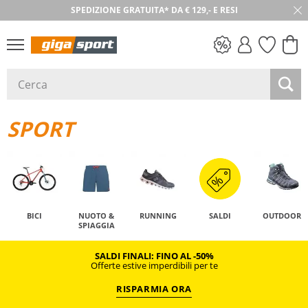
SPEDIZIONE GRATUITA* DA € 129,- E RESI
SALDI
SPORT
BICI
NUOTO &
RUNNING
SALDI
OUTDOOR
SPIAGGIA
SALDI FINALI: FINO AL -50%
Offerte estive imperdibili per te
RISPARMIA ORA