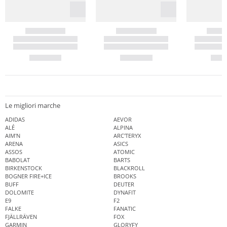
Le migliori marche
ADIDAS
AEVOR
ALÉ
ALPINA
AIM'N
ARC'TERYX
ARENA
ASICS
ASSOS
ATOMIC
BABOLAT
BARTS
BIRKENSTOCK
BLACKROLL
BOGNER FIRE+ICE
BROOKS
BUFF
DEUTER
DOLOMITE
DYNAFIT
E9
F2
FALKE
FANATIC
FJÄLLRÄVEN
FOX
GARMIN
GLORYFY