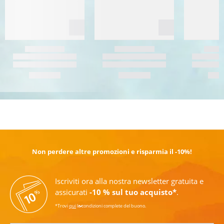
SCOPRI DI PIÙ
Non perdere altre promozioni e risparmia il -10%!
Iscriviti ora alla nostra newsletter gratuita e
assicurati
-10 % sul tuo acquisto*
.
*Trovi
qui
le condizioni complete del buono.