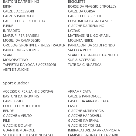
BASTONI DA TREKKING
BICICLETTE
BIKINI
BORSE DA VIAGGIO E TROLLEY
CALZE E ACCESSORI
CALZE DA CORSA
CALZE & PANTOFOLE
CAPPELLI E BERRETTI
CAPPELLI E BERRETTI TOTALI
COSTUMI DA BAGNO A SLIP
E-BIKE
GIACCHE DA TREKKING
INFRADITO
LYCRAS
MARSUPI PER BAMBINI
MATERASSINI & GONFIABILI
MOBILI DA CAMPEGGIO
MOUNTAINBIKE
OROLOGI SPORTIVI E FITNESS TRACKER
PANTALONI DA SCI DI FONDO
PANTALONI & SHORTS
SACCO A PELO
SCARPE
SCARPE DA BAGNO E DA NUOTO
MONOPATTINO
SUP & ACCESSORI
TAPPETINI DA YOGA E ACCESSORI
TUTE DA GINNASTICA
ABITI E TUNICHE
Sport outdoor
ACCESSORI PER ZAINI E DRYBAG
ARRAMPICATA
BASTONI DA TREKKING
CALZE & PANTOFOLE
CAMPEGGIO
CASCHI DA ARRAMPICATA
COLTELLI E MULTITOOL
FASCE
BENDE
GIACCHE ANTIPIOGGIA
GIACCHE A VENTO
GIACCHE HARDSHELL
PILE
GIACCHE INVERNALI
GIACCHE ISOLANTI
GIACCHE SOFTSHELL
GUANTI & MUFFOLE
IMBRACATURE DA ARRAMPICATA
SOTTOTUTE E MAGLIONI DA SCI
LAMPADE FRONTALI E TASCABILI