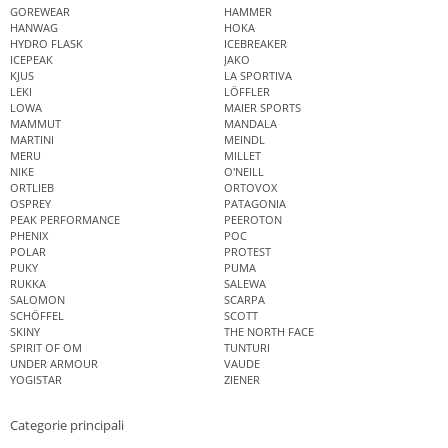
GOREWEAR
HAMMER
HANWAG
HOKA
HYDRO FLASK
ICEBREAKER
ICEPEAK
JAKO
KJUS
LA SPORTIVA
LEKI
LÖFFLER
LOWA
MAIER SPORTS
MAMMUT
MANDALA
MARTINI
MEINDL
MERU
MILLET
NIKE
O'NEILL
ORTLIEB
ORTOVOX
OSPREY
PATAGONIA
PEAK PERFORMANCE
PEEROTON
PHENIX
POC
POLAR
PROTEST
PUKY
PUMA
RUKKA
SALEWA
SALOMON
SCARPA
SCHÖFFEL
SCOTT
SKINY
THE NORTH FACE
SPIRIT OF OM
TUNTURI
UNDER ARMOUR
VAUDE
YOGISTAR
ZIENER
Categorie principali