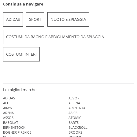
Continua a navigare
ADIDAS
SPORT
NUOTO E SPIAGGIA
COSTUMI DA BAGNO E ABBIGLIAMENTO DA SPIAGGIA
COSTUMI INTERI
Le migliori marche
ADIDAS
AEVOR
ALÉ
ALPINA
AIM'N
ARC'TERYX
ARENA
ASICS
ASSOS
ATOMIC
BABOLAT
BARTS
BIRKENSTOCK
BLACKROLL
BOGNER FIRE+ICE
BROOKS