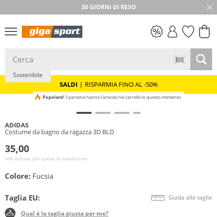
30 GIORNI DI RESO
SALDI
Sostenibile
SALDI
|
RISPARMIA FINO AL -50%
Popolare!
3 persone hanno l'articolo nel carrello in questo momento
ADIDAS
Costume da bagno da ragazza 3D BLD
35,00
IVA inclusa, più spese di spedizione
Colore:
Fucsia
Taglia EU:
Guida alle taglie
Qual è la taglia giusta per me?