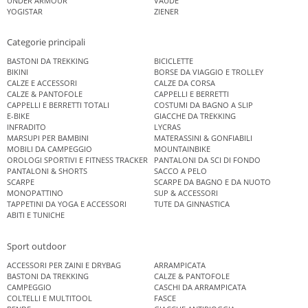
UNDER ARMOUR
VAUDE
YOGISTAR
ZIENER
Categorie principali
BASTONI DA TREKKING
BICICLETTE
BIKINI
BORSE DA VIAGGIO E TROLLEY
CALZE E ACCESSORI
CALZE DA CORSA
CALZE & PANTOFOLE
CAPPELLI E BERRETTI
CAPPELLI E BERRETTI TOTALI
COSTUMI DA BAGNO A SLIP
E-BIKE
GIACCHE DA TREKKING
INFRADITO
LYCRAS
MARSUPI PER BAMBINI
MATERASSINI & GONFIABILI
MOBILI DA CAMPEGGIO
MOUNTAINBIKE
OROLOGI SPORTIVI E FITNESS TRACKER
PANTALONI DA SCI DI FONDO
PANTALONI & SHORTS
SACCO A PELO
SCARPE
SCARPE DA BAGNO E DA NUOTO
MONOPATTINO
SUP & ACCESSORI
TAPPETINI DA YOGA E ACCESSORI
TUTE DA GINNASTICA
ABITI E TUNICHE
Sport outdoor
ACCESSORI PER ZAINI E DRYBAG
ARRAMPICATA
BASTONI DA TREKKING
CALZE & PANTOFOLE
CAMPEGGIO
CASCHI DA ARRAMPICATA
COLTELLI E MULTITOOL
FASCE