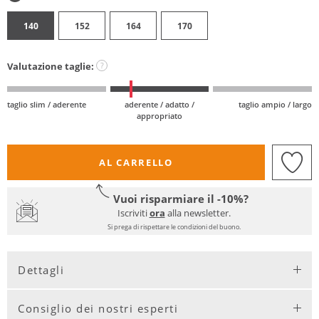
140
152
164
170
Valutazione taglie:
?
taglio slim / aderente
aderente / adatto /
taglio ampio / largo
appropriato
AL CARRELLO
Vuoi risparmiare il -10%?
Iscriviti
ora
alla newsletter.
Si prega di rispettare le condizioni del buono.
Dettagli
Consiglio dei nostri esperti