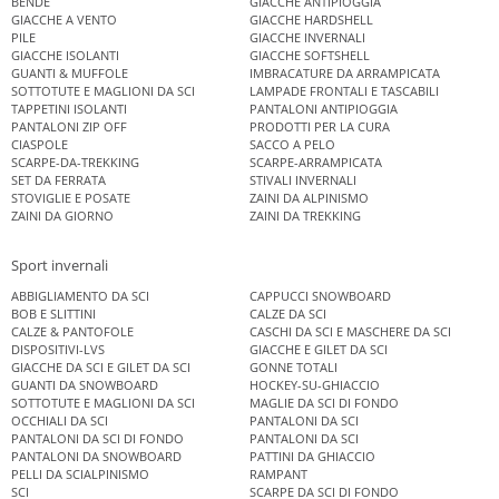
BENDE
GIACCHE ANTIPIOGGIA
GIACCHE A VENTO
GIACCHE HARDSHELL
PILE
GIACCHE INVERNALI
GIACCHE ISOLANTI
GIACCHE SOFTSHELL
GUANTI & MUFFOLE
IMBRACATURE DA ARRAMPICATA
SOTTOTUTE E MAGLIONI DA SCI
LAMPADE FRONTALI E TASCABILI
TAPPETINI ISOLANTI
PANTALONI ANTIPIOGGIA
PANTALONI ZIP OFF
PRODOTTI PER LA CURA
CIASPOLE
SACCO A PELO
SCARPE-DA-TREKKING
SCARPE-ARRAMPICATA
SET DA FERRATA
STIVALI INVERNALI
STOVIGLIE E POSATE
ZAINI DA ALPINISMO
ZAINI DA GIORNO
ZAINI DA TREKKING
Sport invernali
ABBIGLIAMENTO DA SCI
CAPPUCCI SNOWBOARD
BOB E SLITTINI
CALZE DA SCI
CALZE & PANTOFOLE
CASCHI DA SCI E MASCHERE DA SCI
DISPOSITIVI-LVS
GIACCHE E GILET DA SCI
GIACCHE DA SCI E GILET DA SCI
GONNE TOTALI
GUANTI DA SNOWBOARD
HOCKEY-SU-GHIACCIO
SOTTOTUTE E MAGLIONI DA SCI
MAGLIE DA SCI DI FONDO
OCCHIALI DA SCI
PANTALONI DA SCI
PANTALONI DA SCI DI FONDO
PANTALONI DA SCI
PANTALONI DA SNOWBOARD
PATTINI DA GHIACCIO
PELLI DA SCIALPINISMO
RAMPANT
SCI
SCARPE DA SCI DI FONDO