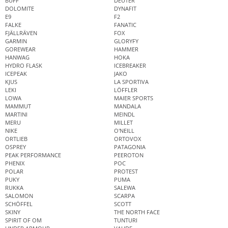
BUFF
DEUTER
DOLOMITE
DYNAFIT
E9
F2
FALKE
FANATIC
FJÄLLRÄVEN
FOX
GARMIN
GLORYFY
GOREWEAR
HAMMER
HANWAG
HOKA
HYDRO FLASK
ICEBREAKER
ICEPEAK
JAKO
KJUS
LA SPORTIVA
LEKI
LÖFFLER
LOWA
MAIER SPORTS
MAMMUT
MANDALA
MARTINI
MEINDL
MERU
MILLET
NIKE
O'NEILL
ORTLIEB
ORTOVOX
OSPREY
PATAGONIA
PEAK PERFORMANCE
PEEROTON
PHENIX
POC
POLAR
PROTEST
PUKY
PUMA
RUKKA
SALEWA
SALOMON
SCARPA
SCHÖFFEL
SCOTT
SKINY
THE NORTH FACE
SPIRIT OF OM
TUNTURI