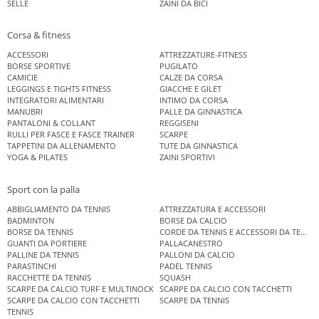
SELLE
ZAINI DA BICI
Corsa & fitness
ACCESSORI
ATTREZZATURE-FITNESS
BORSE SPORTIVE
PUGILATO
CAMICIE
CALZE DA CORSA
LEGGINGS E TIGHTS FITNESS
GIACCHE E GILET
INTEGRATORI ALIMENTARI
INTIMO DA CORSA
MANUBRI
PALLE DA GINNASTICA
PANTALONI & COLLANT
REGGISENI
RULLI PER FASCE E FASCE TRAINER
SCARPE
TAPPETINI DA ALLENAMENTO
TUTE DA GINNASTICA
YOGA & PILATES
ZAINI SPORTIVI
Sport con la palla
ABBIGLIAMENTO DA TENNIS
ATTREZZATURA E ACCESSORI
BADMINTON
BORSE DA CALCIO
BORSE DA TENNIS
CORDE DA TENNIS E ACCESSORI DA TENNIS
GUANTI DA PORTIERE
PALLACANESTRO
PALLINE DA TENNIS
PALLONI DA CALCIO
PARASTINCHI
PADEL TENNIS
RACCHETTE DA TENNIS
SQUASH
SCARPE DA CALCIO TURF E MULTINOCK
SCARPE DA CALCIO CON TACCHETTI
SCARPE DA CALCIO CON TACCHETTI
SCARPE DA TENNIS
TENNIS