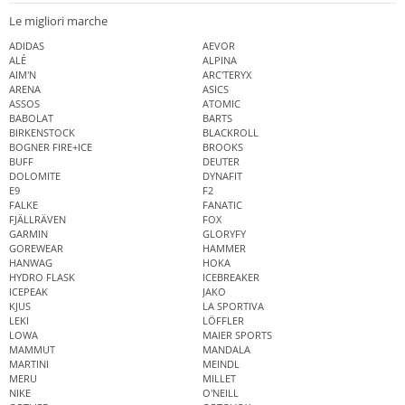
Le migliori marche
ADIDAS
AEVOR
ALÉ
ALPINA
AIM'N
ARC'TERYX
ARENA
ASICS
ASSOS
ATOMIC
BABOLAT
BARTS
BIRKENSTOCK
BLACKROLL
BOGNER FIRE+ICE
BROOKS
BUFF
DEUTER
DOLOMITE
DYNAFIT
E9
F2
FALKE
FANATIC
FJÄLLRÄVEN
FOX
GARMIN
GLORYFY
GOREWEAR
HAMMER
HANWAG
HOKA
HYDRO FLASK
ICEBREAKER
ICEPEAK
JAKO
KJUS
LA SPORTIVA
LEKI
LÖFFLER
LOWA
MAIER SPORTS
MAMMUT
MANDALA
MARTINI
MEINDL
MERU
MILLET
NIKE
O'NEILL