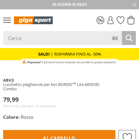
30 GIORNI DI RESO
SALDI
SALDI
|
RISPARMIA FINO AL -50%
Popolare!
9 persone hanno l'articolo nel carrello in questo momento
ABUS
Lucchetto pieghevole per bici BORDO™ Lite 6055/85
Combo
79,99
IVA inclusa, più spese di spedizione
Colore:
Rosso
AL CARRELLO