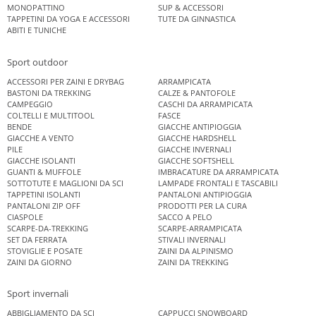
MONOPATTINO
SUP & ACCESSORI
TAPPETINI DA YOGA E ACCESSORI
TUTE DA GINNASTICA
ABITI E TUNICHE
Sport outdoor
ACCESSORI PER ZAINI E DRYBAG
ARRAMPICATA
BASTONI DA TREKKING
CALZE & PANTOFOLE
CAMPEGGIO
CASCHI DA ARRAMPICATA
COLTELLI E MULTITOOL
FASCE
BENDE
GIACCHE ANTIPIOGGIA
GIACCHE A VENTO
GIACCHE HARDSHELL
PILE
GIACCHE INVERNALI
GIACCHE ISOLANTI
GIACCHE SOFTSHELL
GUANTI & MUFFOLE
IMBRACATURE DA ARRAMPICATA
SOTTOTUTE E MAGLIONI DA SCI
LAMPADE FRONTALI E TASCABILI
TAPPETINI ISOLANTI
PANTALONI ANTIPIOGGIA
PANTALONI ZIP OFF
PRODOTTI PER LA CURA
CIASPOLE
SACCO A PELO
SCARPE-DA-TREKKING
SCARPE-ARRAMPICATA
SET DA FERRATA
STIVALI INVERNALI
STOVIGLIE E POSATE
ZAINI DA ALPINISMO
ZAINI DA GIORNO
ZAINI DA TREKKING
Sport invernali
ABBIGLIAMENTO DA SCI
CAPPUCCI SNOWBOARD