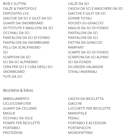
BOB E SLITTINI
CALZE DA SCI
CALZE & PANTOFOLE
CASCHI DA SCI E MASCHERE DA SCI
DISPOSITIVI-LVS
GIACCHE E GILET DA SCI
GIACCHE DA SCI E GILET DA SCI
GONNE TOTALI
GUANTI DA SNOWBOARD
HOCKEY-SU-GHIACCIO
SOTTOTUTE E MAGLIONI DA SCI
MAGLIE DA SCI DI FONDO
OCCHIALI DA SCI
PANTALONI DA SCI
PANTALONI DA SCI DI FONDO
PANTALONI DA SCI
PANTALONI DA SNOWBOARD
PATTINI DA GHIACCIO
PELLI DA SCIALPINISMO
RAMPANT
SCI
SCARPE DA SCI DI FONDO
SCARPONI DA SCI
SCARPONI DA SCI ALPINO
SCI DA SCI ALPINISMO
SCI DA FONDO
CERA PER SCI E CURA DEGLI SCI
SICUREZZA VALANGHE
SNOWBOARD
STIVALI INVERNALI
TUTE DA SCI
Biciclette & bikes
ABBIGLIAMENTO
CASCHI DA BICICLETTA
CICLOCOMPUTER
GIACCHE
GUANTI DA CICLISMO
LUCCHETTI PER BICICLETTE
MAGLIE
MANOPOLE
OCCHIALI DA SOLE
PEDALI
POMPE PER BICICLETTE
PORTABICI E ACCESSORI
PORTABICI
PORTAPACCHI
PROTEZIONI
MONOPATTINO