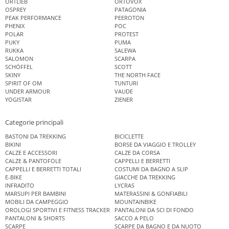
ORTLIEB
ORTOVOX
OSPREY
PATAGONIA
PEAK PERFORMANCE
PEEROTON
PHENIX
POC
POLAR
PROTEST
PUKY
PUMA
RUKKA
SALEWA
SALOMON
SCARPA
SCHÖFFEL
SCOTT
SKINY
THE NORTH FACE
SPIRIT OF OM
TUNTURI
UNDER ARMOUR
VAUDE
YOGISTAR
ZIENER
Categorie principali
BASTONI DA TREKKING
BICICLETTE
BIKINI
BORSE DA VIAGGIO E TROLLEY
CALZE E ACCESSORI
CALZE DA CORSA
CALZE & PANTOFOLE
CAPPELLI E BERRETTI
CAPPELLI E BERRETTI TOTALI
COSTUMI DA BAGNO A SLIP
E-BIKE
GIACCHE DA TREKKING
INFRADITO
LYCRAS
MARSUPI PER BAMBINI
MATERASSINI & GONFIABILI
MOBILI DA CAMPEGGIO
MOUNTAINBIKE
OROLOGI SPORTIVI E FITNESS TRACKER
PANTALONI DA SCI DI FONDO
PANTALONI & SHORTS
SACCO A PELO
SCARPE
SCARPE DA BAGNO E DA NUOTO