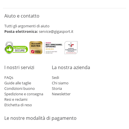
Aiuto e contatto
Tutti gli argomenti di aiuto
Posta elettronica:
service@gigasport.it
I nostri servizi
La nostra azienda
FAQs
Sedi
Guide alle taglie
Chi siamo
Condizioni buono
Storia
Spedizione e consegna
Newsletter
Resi e reclami
Etichetta di reso
Le nostre modalità di pagamento
Mastercard
Visa
Diners
Applepay
Amazon
Paypal
Klarn