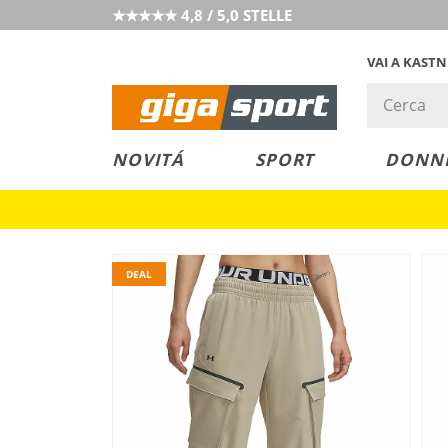
★★★★★ 4,8 / 5,0 STELLE
VAI A KAST
PREZZO &
SALDI
NOVITÁ
SPORT
DONN
VALORE
DEAL