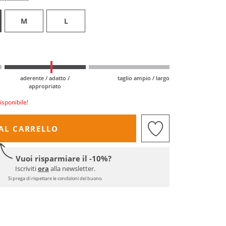
M
L
aderente / adatto /
taglio ampio / largo
appropriato
isponibile!
AL CARRELLO
Vuoi risparmiare il -10%?
Iscriviti
ora
alla newsletter.
Si prega di rispettare le condizioni del buono.