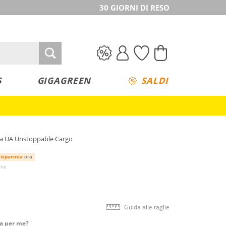
30 GIORNI DI RESO
S
GIGAGREEN
SALDI
na UA Unstoppable Cargo
isparmia
ora
one
Guida alle taglie
ta per me?