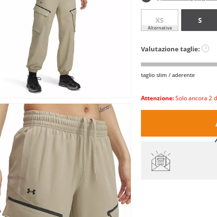
XS
S
Alternative
Valutazione taglie:
?
taglio slim / aderente
Attenzione:
Solo ancora 2 d