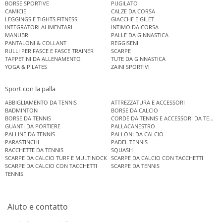
BORSE SPORTIVE
PUGILATO
CAMICIE
CALZE DA CORSA
LEGGINGS E TIGHTS FITNESS
GIACCHE E GILET
INTEGRATORI ALIMENTARI
INTIMO DA CORSA
MANUBRI
PALLE DA GINNASTICA
PANTALONI & COLLANT
REGGISENI
RULLI PER FASCE E FASCE TRAINER
SCARPE
TAPPETINI DA ALLENAMENTO
TUTE DA GINNASTICA
YOGA & PILATES
ZAINI SPORTIVI
Sport con la palla
ABBIGLIAMENTO DA TENNIS
ATTREZZATURA E ACCESSORI
BADMINTON
BORSE DA CALCIO
BORSE DA TENNIS
CORDE DA TENNIS E ACCESSORI DA TENNIS
GUANTI DA PORTIERE
PALLACANESTRO
PALLINE DA TENNIS
PALLONI DA CALCIO
PARASTINCHI
PADEL TENNIS
RACCHETTE DA TENNIS
SQUASH
SCARPE DA CALCIO TURF E MULTINOCK
SCARPE DA CALCIO CON TACCHETTI
SCARPE DA CALCIO CON TACCHETTI
SCARPE DA TENNIS
TENNIS
Aiuto e contatto