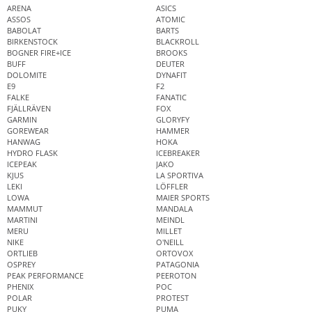
ARENA
ASICS
ASSOS
ATOMIC
BABOLAT
BARTS
BIRKENSTOCK
BLACKROLL
BOGNER FIRE+ICE
BROOKS
BUFF
DEUTER
DOLOMITE
DYNAFIT
E9
F2
FALKE
FANATIC
FJÄLLRÄVEN
FOX
GARMIN
GLORYFY
GOREWEAR
HAMMER
HANWAG
HOKA
HYDRO FLASK
ICEBREAKER
ICEPEAK
JAKO
KJUS
LA SPORTIVA
LEKI
LÖFFLER
LOWA
MAIER SPORTS
MAMMUT
MANDALA
MARTINI
MEINDL
MERU
MILLET
NIKE
O'NEILL
ORTLIEB
ORTOVOX
OSPREY
PATAGONIA
PEAK PERFORMANCE
PEEROTON
PHENIX
POC
POLAR
PROTEST
PUKY
PUMA