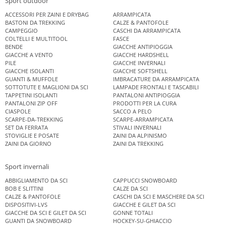
Sport outdoor
ACCESSORI PER ZAINI E DRYBAG
ARRAMPICATA
BASTONI DA TREKKING
CALZE & PANTOFOLE
CAMPEGGIO
CASCHI DA ARRAMPICATA
COLTELLI E MULTITOOL
FASCE
BENDE
GIACCHE ANTIPIOGGIA
GIACCHE A VENTO
GIACCHE HARDSHELL
PILE
GIACCHE INVERNALI
GIACCHE ISOLANTI
GIACCHE SOFTSHELL
GUANTI & MUFFOLE
IMBRACATURE DA ARRAMPICATA
SOTTOTUTE E MAGLIONI DA SCI
LAMPADE FRONTALI E TASCABILI
TAPPETINI ISOLANTI
PANTALONI ANTIPIOGGIA
PANTALONI ZIP OFF
PRODOTTI PER LA CURA
CIASPOLE
SACCO A PELO
SCARPE-DA-TREKKING
SCARPE-ARRAMPICATA
SET DA FERRATA
STIVALI INVERNALI
STOVIGLIE E POSATE
ZAINI DA ALPINISMO
ZAINI DA GIORNO
ZAINI DA TREKKING
Sport invernali
ABBIGLIAMENTO DA SCI
CAPPUCCI SNOWBOARD
BOB E SLITTINI
CALZE DA SCI
CALZE & PANTOFOLE
CASCHI DA SCI E MASCHERE DA SCI
DISPOSITIVI-LVS
GIACCHE E GILET DA SCI
GIACCHE DA SCI E GILET DA SCI
GONNE TOTALI
GUANTI DA SNOWBOARD
HOCKEY-SU-GHIACCIO