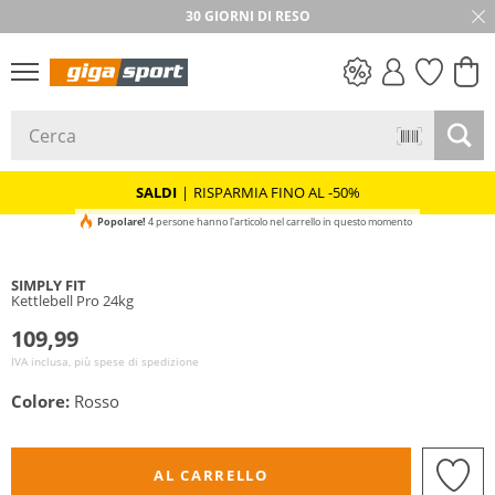
30 GIORNI DI RESO
SALDI
SALDI
|
RISPARMIA FINO AL -50%
Popolare!
4 persone hanno l'articolo nel carrello in questo momento
SIMPLY FIT
Kettlebell Pro 24kg
109,99
IVA inclusa, più spese di spedizione
Colore:
Rosso
AL CARRELLO