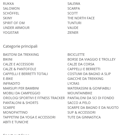
RUKKA
SALEWA
SALOMON
SCARPA
SCHÖFFEL
SCOTT
SKINY
THE NORTH FACE
SPIRIT OF OM
TUNTURI
UNDER ARMOUR
VAUDE
YOGISTAR
ZIENER
Categorie principali
BASTONI DA TREKKING
BICICLETTE
BIKINI
BORSE DA VIAGGIO E TROLLEY
CALZE E ACCESSORI
CALZE DA CORSA
CALZE & PANTOFOLE
CAPPELLI E BERRETTI
CAPPELLI E BERRETTI TOTALI
COSTUMI DA BAGNO A SLIP
E-BIKE
GIACCHE DA TREKKING
INFRADITO
LYCRAS
MARSUPI PER BAMBINI
MATERASSINI & GONFIABILI
MOBILI DA CAMPEGGIO
MOUNTAINBIKE
OROLOGI SPORTIVI E FITNESS TRACKER
PANTALONI DA SCI DI FONDO
PANTALONI & SHORTS
SACCO A PELO
SCARPE
SCARPE DA BAGNO E DA NUOTO
MONOPATTINO
SUP & ACCESSORI
TAPPETINI DA YOGA E ACCESSORI
TUTE DA GINNASTICA
ABITI E TUNICHE