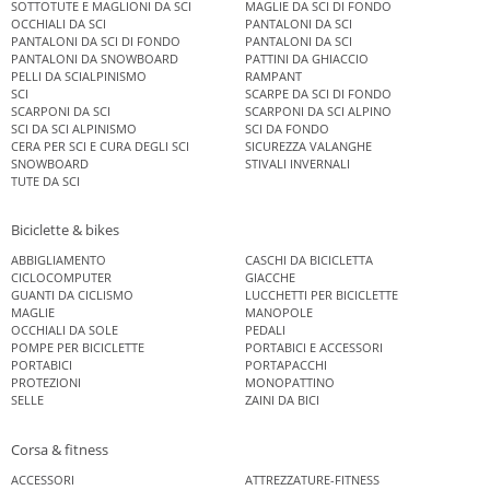
SOTTOTUTE E MAGLIONI DA SCI
MAGLIE DA SCI DI FONDO
OCCHIALI DA SCI
PANTALONI DA SCI
PANTALONI DA SCI DI FONDO
PANTALONI DA SCI
PANTALONI DA SNOWBOARD
PATTINI DA GHIACCIO
PELLI DA SCIALPINISMO
RAMPANT
SCI
SCARPE DA SCI DI FONDO
SCARPONI DA SCI
SCARPONI DA SCI ALPINO
SCI DA SCI ALPINISMO
SCI DA FONDO
CERA PER SCI E CURA DEGLI SCI
SICUREZZA VALANGHE
SNOWBOARD
STIVALI INVERNALI
TUTE DA SCI
Biciclette & bikes
ABBIGLIAMENTO
CASCHI DA BICICLETTA
CICLOCOMPUTER
GIACCHE
GUANTI DA CICLISMO
LUCCHETTI PER BICICLETTE
MAGLIE
MANOPOLE
OCCHIALI DA SOLE
PEDALI
POMPE PER BICICLETTE
PORTABICI E ACCESSORI
PORTABICI
PORTAPACCHI
PROTEZIONI
MONOPATTINO
SELLE
ZAINI DA BICI
Corsa & fitness
ACCESSORI
ATTREZZATURE-FITNESS