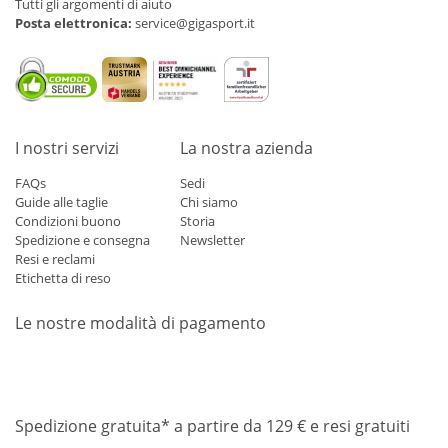
Tutti gli argomenti di aiuto
Posta elettronica:
service@gigasport.it
I nostri servizi
La nostra azienda
FAQs
Sedi
Guide alle taglie
Chi siamo
Condizioni buono
Storia
Spedizione e consegna
Newsletter
Resi e reclami
Etichetta di reso
Le nostre modalità di pagamento
Mastercard
Visa
Diners
Applepay
Amazon
Paypal
Klarn
Spedizione gratuita* a partire da 129 € e resi gratuiti