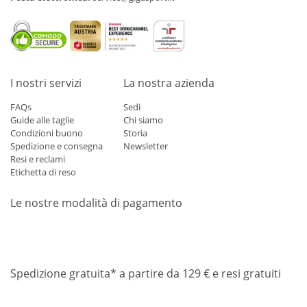
I nostri servizi
La nostra azienda
FAQs
Sedi
Guide alle taglie
Chi siamo
Condizioni buono
Storia
Spedizione e consegna
Newsletter
Resi e reclami
Etichetta di reso
Le nostre modalità di pagamento
Mastercard
Visa
Diners
Applepay
Amazon
Paypal
Klarn
Spedizione gratuita* a partire da 129 € e resi gratuiti