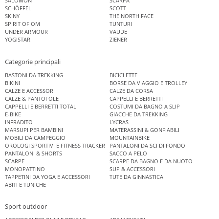
SALOMON
SCARPA
SCHÖFFEL
SCOTT
SKINY
THE NORTH FACE
SPIRIT OF OM
TUNTURI
UNDER ARMOUR
VAUDE
YOGISTAR
ZIENER
Categorie principali
BASTONI DA TREKKING
BICICLETTE
BIKINI
BORSE DA VIAGGIO E TROLLEY
CALZE E ACCESSORI
CALZE DA CORSA
CALZE & PANTOFOLE
CAPPELLI E BERRETTI
CAPPELLI E BERRETTI TOTALI
COSTUMI DA BAGNO A SLIP
E-BIKE
GIACCHE DA TREKKING
INFRADITO
LYCRAS
MARSUPI PER BAMBINI
MATERASSINI & GONFIABILI
MOBILI DA CAMPEGGIO
MOUNTAINBIKE
OROLOGI SPORTIVI E FITNESS TRACKER
PANTALONI DA SCI DI FONDO
PANTALONI & SHORTS
SACCO A PELO
SCARPE
SCARPE DA BAGNO E DA NUOTO
MONOPATTINO
SUP & ACCESSORI
TAPPETINI DA YOGA E ACCESSORI
TUTE DA GINNASTICA
ABITI E TUNICHE
Sport outdoor