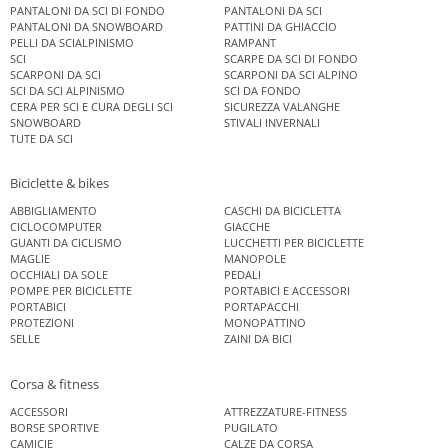
PANTALONI DA SCI DI FONDO
PANTALONI DA SCI
PANTALONI DA SNOWBOARD
PATTINI DA GHIACCIO
PELLI DA SCIALPINISMO
RAMPANT
SCI
SCARPE DA SCI DI FONDO
SCARPONI DA SCI
SCARPONI DA SCI ALPINO
SCI DA SCI ALPINISMO
SCI DA FONDO
CERA PER SCI E CURA DEGLI SCI
SICUREZZA VALANGHE
SNOWBOARD
STIVALI INVERNALI
TUTE DA SCI
Biciclette & bikes
ABBIGLIAMENTO
CASCHI DA BICICLETTA
CICLOCOMPUTER
GIACCHE
GUANTI DA CICLISMO
LUCCHETTI PER BICICLETTE
MAGLIE
MANOPOLE
OCCHIALI DA SOLE
PEDALI
POMPE PER BICICLETTE
PORTABICI E ACCESSORI
PORTABICI
PORTAPACCHI
PROTEZIONI
MONOPATTINO
SELLE
ZAINI DA BICI
Corsa & fitness
ACCESSORI
ATTREZZATURE-FITNESS
BORSE SPORTIVE
PUGILATO
CAMICIE
CALZE DA CORSA