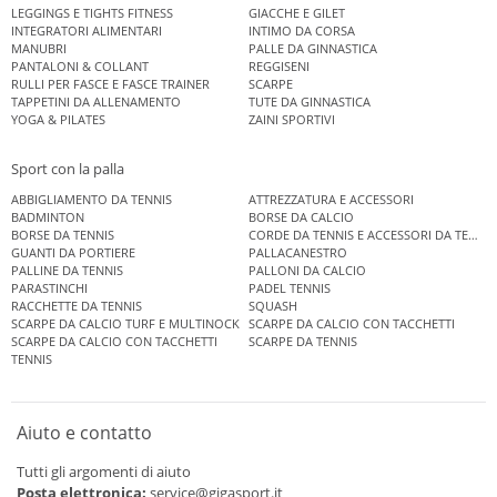
LEGGINGS E TIGHTS FITNESS
GIACCHE E GILET
INTEGRATORI ALIMENTARI
INTIMO DA CORSA
MANUBRI
PALLE DA GINNASTICA
PANTALONI & COLLANT
REGGISENI
RULLI PER FASCE E FASCE TRAINER
SCARPE
TAPPETINI DA ALLENAMENTO
TUTE DA GINNASTICA
YOGA & PILATES
ZAINI SPORTIVI
Sport con la palla
ABBIGLIAMENTO DA TENNIS
ATTREZZATURA E ACCESSORI
BADMINTON
BORSE DA CALCIO
BORSE DA TENNIS
CORDE DA TENNIS E ACCESSORI DA TENNIS
GUANTI DA PORTIERE
PALLACANESTRO
PALLINE DA TENNIS
PALLONI DA CALCIO
PARASTINCHI
PADEL TENNIS
RACCHETTE DA TENNIS
SQUASH
SCARPE DA CALCIO TURF E MULTINOCK
SCARPE DA CALCIO CON TACCHETTI
SCARPE DA CALCIO CON TACCHETTI
SCARPE DA TENNIS
TENNIS
Aiuto e contatto
Tutti gli argomenti di aiuto
Posta elettronica:
service@gigasport.it