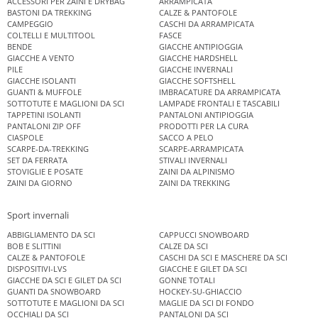
ACCESSORI PER ZAINI E DRYBAG
ARRAMPICATA
BASTONI DA TREKKING
CALZE & PANTOFOLE
CAMPEGGIO
CASCHI DA ARRAMPICATA
COLTELLI E MULTITOOL
FASCE
BENDE
GIACCHE ANTIPIOGGIA
GIACCHE A VENTO
GIACCHE HARDSHELL
PILE
GIACCHE INVERNALI
GIACCHE ISOLANTI
GIACCHE SOFTSHELL
GUANTI & MUFFOLE
IMBRACATURE DA ARRAMPICATA
SOTTOTUTE E MAGLIONI DA SCI
LAMPADE FRONTALI E TASCABILI
TAPPETINI ISOLANTI
PANTALONI ANTIPIOGGIA
PANTALONI ZIP OFF
PRODOTTI PER LA CURA
CIASPOLE
SACCO A PELO
SCARPE-DA-TREKKING
SCARPE-ARRAMPICATA
SET DA FERRATA
STIVALI INVERNALI
STOVIGLIE E POSATE
ZAINI DA ALPINISMO
ZAINI DA GIORNO
ZAINI DA TREKKING
Sport invernali
ABBIGLIAMENTO DA SCI
CAPPUCCI SNOWBOARD
BOB E SLITTINI
CALZE DA SCI
CALZE & PANTOFOLE
CASCHI DA SCI E MASCHERE DA SCI
DISPOSITIVI-LVS
GIACCHE E GILET DA SCI
GIACCHE DA SCI E GILET DA SCI
GONNE TOTALI
GUANTI DA SNOWBOARD
HOCKEY-SU-GHIACCIO
SOTTOTUTE E MAGLIONI DA SCI
MAGLIE DA SCI DI FONDO
OCCHIALI DA SCI
PANTALONI DA SCI