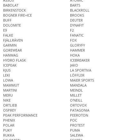
ASSOS
ATOMIC
BABOLAT
BARTS
BIRKENSTOCK
BLACKROLL
BOGNER FIRE+ICE
BROOKS
BUFF
DEUTER
DOLOMITE
DYNAFIT
E9
F2
FALKE
FANATIC
FJÄLLRÄVEN
FOX
GARMIN
GLORYFY
GOREWEAR
HAMMER
HANWAG
HOKA
HYDRO FLASK
ICEBREAKER
ICEPEAK
JAKO
KJUS
LA SPORTIVA
LEKI
LÖFFLER
LOWA
MAIER SPORTS
MAMMUT
MANDALA
MARTINI
MEINDL
MERU
MILLET
NIKE
O'NEILL
ORTLIEB
ORTOVOX
OSPREY
PATAGONIA
PEAK PERFORMANCE
PEEROTON
PHENIX
POC
POLAR
PROTEST
PUKY
PUMA
RUKKA
SALEWA