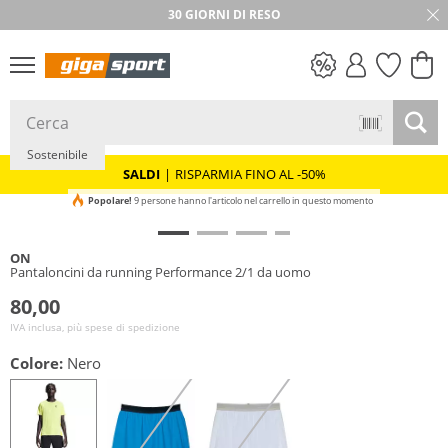
30 GIORNI DI RESO
SALDI
Sostenibile
SALDI
|
RISPARMIA FINO AL -50%
Popolare!
9 persone hanno l'articolo nel carrello in questo momento
ON
Pantaloncini da running Performance 2/1 da uomo
80,00
IVA inclusa, più spese di spedizione
Colore:
Nero