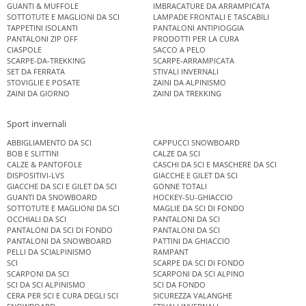
GUANTI & MUFFOLE
IMBRACATURE DA ARRAMPICATA
SOTTOTUTE E MAGLIONI DA SCI
LAMPADE FRONTALI E TASCABILI
TAPPETINI ISOLANTI
PANTALONI ANTIPIOGGIA
PANTALONI ZIP OFF
PRODOTTI PER LA CURA
CIASPOLE
SACCO A PELO
SCARPE-DA-TREKKING
SCARPE-ARRAMPICATA
SET DA FERRATA
STIVALI INVERNALI
STOVIGLIE E POSATE
ZAINI DA ALPINISMO
ZAINI DA GIORNO
ZAINI DA TREKKING
Sport invernali
ABBIGLIAMENTO DA SCI
CAPPUCCI SNOWBOARD
BOB E SLITTINI
CALZE DA SCI
CALZE & PANTOFOLE
CASCHI DA SCI E MASCHERE DA SCI
DISPOSITIVI-LVS
GIACCHE E GILET DA SCI
GIACCHE DA SCI E GILET DA SCI
GONNE TOTALI
GUANTI DA SNOWBOARD
HOCKEY-SU-GHIACCIO
SOTTOTUTE E MAGLIONI DA SCI
MAGLIE DA SCI DI FONDO
OCCHIALI DA SCI
PANTALONI DA SCI
PANTALONI DA SCI DI FONDO
PANTALONI DA SCI
PANTALONI DA SNOWBOARD
PATTINI DA GHIACCIO
PELLI DA SCIALPINISMO
RAMPANT
SCI
SCARPE DA SCI DI FONDO
SCARPONI DA SCI
SCARPONI DA SCI ALPINO
SCI DA SCI ALPINISMO
SCI DA FONDO
CERA PER SCI E CURA DEGLI SCI
SICUREZZA VALANGHE