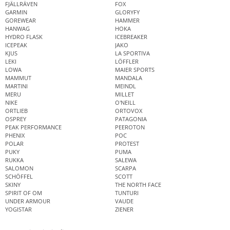
FJÄLLRÄVEN
FOX
GARMIN
GLORYFY
GOREWEAR
HAMMER
HANWAG
HOKA
HYDRO FLASK
ICEBREAKER
ICEPEAK
JAKO
KJUS
LA SPORTIVA
LEKI
LÖFFLER
LOWA
MAIER SPORTS
MAMMUT
MANDALA
MARTINI
MEINDL
MERU
MILLET
NIKE
O'NEILL
ORTLIEB
ORTOVOX
OSPREY
PATAGONIA
PEAK PERFORMANCE
PEEROTON
PHENIX
POC
POLAR
PROTEST
PUKY
PUMA
RUKKA
SALEWA
SALOMON
SCARPA
SCHÖFFEL
SCOTT
SKINY
THE NORTH FACE
SPIRIT OF OM
TUNTURI
UNDER ARMOUR
VAUDE
YOGISTAR
ZIENER