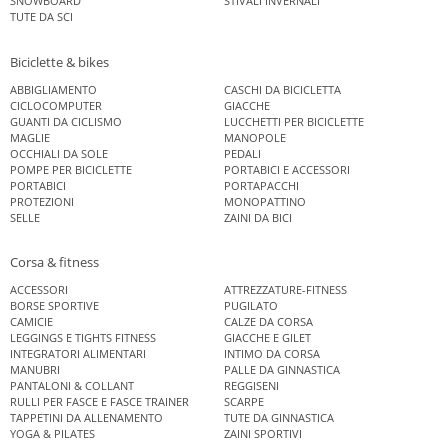
SNOWBOARD
STIVALI INVERNALI
TUTE DA SCI
Biciclette & bikes
ABBIGLIAMENTO
CASCHI DA BICICLETTA
CICLOCOMPUTER
GIACCHE
GUANTI DA CICLISMO
LUCCHETTI PER BICICLETTE
MAGLIE
MANOPOLE
OCCHIALI DA SOLE
PEDALI
POMPE PER BICICLETTE
PORTABICI E ACCESSORI
PORTABICI
PORTAPACCHI
PROTEZIONI
MONOPATTINO
SELLE
ZAINI DA BICI
Corsa & fitness
ACCESSORI
ATTREZZATURE-FITNESS
BORSE SPORTIVE
PUGILATO
CAMICIE
CALZE DA CORSA
LEGGINGS E TIGHTS FITNESS
GIACCHE E GILET
INTEGRATORI ALIMENTARI
INTIMO DA CORSA
MANUBRI
PALLE DA GINNASTICA
PANTALONI & COLLANT
REGGISENI
RULLI PER FASCE E FASCE TRAINER
SCARPE
TAPPETINI DA ALLENAMENTO
TUTE DA GINNASTICA
YOGA & PILATES
ZAINI SPORTIVI