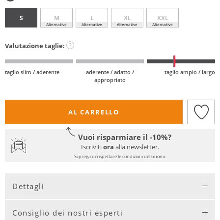
S
M
L
XL
XXL
Alternative
Alternative
Alternative
Alternative
Valutazione taglie:
?
taglio slim / aderente
aderente / adatto /
taglio ampio / largo
appropriato
AL CARRELLO
Vuoi risparmiare il -10%?
Iscriviti
ora
alla newsletter.
Si prega di rispettare le condizioni del buono.
Dettagli
Consiglio dei nostri esperti