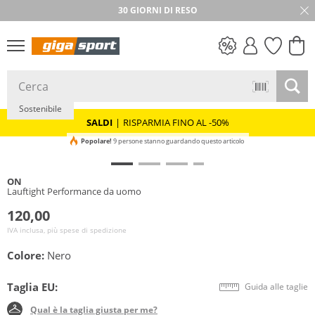
30 GIORNI DI RESO
SALDI
Sostenibile
SALDI
|
RISPARMIA FINO AL -50%
Popolare!
9 persone stanno guardando questo articolo
ON
Lauftight Performance da uomo
120,00
IVA inclusa, più spese di spedizione
Colore:
Nero
Taglia EU:
Guida alle taglie
Qual è la taglia giusta per me?