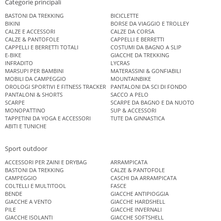
Categorie principali
BASTONI DA TREKKING
BICICLETTE
BIKINI
BORSE DA VIAGGIO E TROLLEY
CALZE E ACCESSORI
CALZE DA CORSA
CALZE & PANTOFOLE
CAPPELLI E BERRETTI
CAPPELLI E BERRETTI TOTALI
COSTUMI DA BAGNO A SLIP
E-BIKE
GIACCHE DA TREKKING
INFRADITO
LYCRAS
MARSUPI PER BAMBINI
MATERASSINI & GONFIABILI
MOBILI DA CAMPEGGIO
MOUNTAINBIKE
OROLOGI SPORTIVI E FITNESS TRACKER
PANTALONI DA SCI DI FONDO
PANTALONI & SHORTS
SACCO A PELO
SCARPE
SCARPE DA BAGNO E DA NUOTO
MONOPATTINO
SUP & ACCESSORI
TAPPETINI DA YOGA E ACCESSORI
TUTE DA GINNASTICA
ABITI E TUNICHE
Sport outdoor
ACCESSORI PER ZAINI E DRYBAG
ARRAMPICATA
BASTONI DA TREKKING
CALZE & PANTOFOLE
CAMPEGGIO
CASCHI DA ARRAMPICATA
COLTELLI E MULTITOOL
FASCE
BENDE
GIACCHE ANTIPIOGGIA
GIACCHE A VENTO
GIACCHE HARDSHELL
PILE
GIACCHE INVERNALI
GIACCHE ISOLANTI
GIACCHE SOFTSHELL