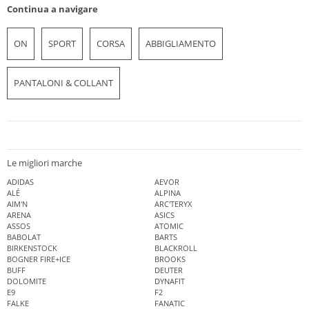
Continua a navigare
ON
SPORT
CORSA
ABBIGLIAMENTO
PANTALONI & COLLANT
Le migliori marche
ADIDAS
AEVOR
ALÉ
ALPINA
AIM'N
ARC'TERYX
ARENA
ASICS
ASSOS
ATOMIC
BABOLAT
BARTS
BIRKENSTOCK
BLACKROLL
BOGNER FIRE+ICE
BROOKS
BUFF
DEUTER
DOLOMITE
DYNAFIT
E9
F2
FALKE
FANATIC